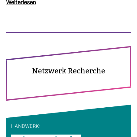
Wei­ter­lesen
Netz­werk Recherche
HAND­WERK: