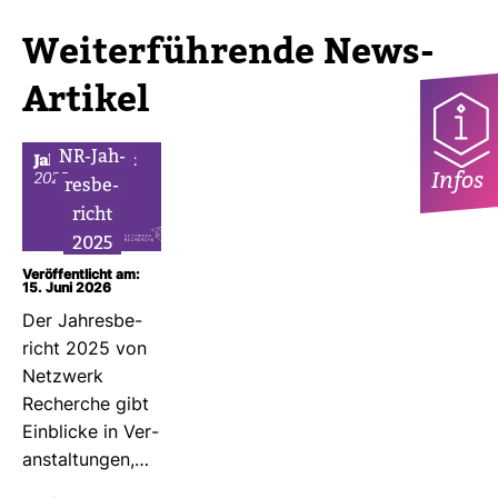
Wei­ter­füh­rende News-​
Artikel
NR-​Jah­
Infos
res­be­
richt
2025
Veröffentlicht am:
15. Juni 2026
Der Jah­res­be­
richt 2025 von
Netz­werk
Recherche gibt
Ein­blicke in Ver­
an­stal­tungen,…