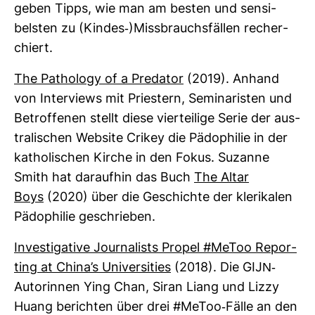
geben Tipps, wie man am besten und sen­si­
belsten zu (Kindes-​)Miss­brauchs­fällen recher­
chiert.
The Patho­logy of a Pre­dator
(2019). Anhand
von Inter­views mit Pries­tern, Semi­na­risten und
Betrof­fenen stellt diese vier­tei­lige Serie der aus­
tra­li­schen Web­site Crikey die Pädo­philie in der
katho­li­schen Kirche in den Fokus. Suzanne
Smith hat dar­aufhin das Buch
The Altar
Boys
(2020) über die Geschichte der kle­ri­kalen
Pädo­philie geschrieben.
Inves­ti­ga­tive Jour­na­lists Propel #MeToo Repor­
ting at China’s Uni­ver­si­ties
(2018). Die GIJN-​
Autorinnen Ying Chan, Siran Liang und Lizzy
Huang berichten über drei #MeToo-​Fälle an den