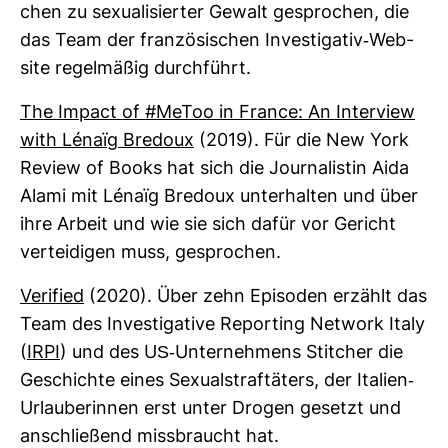
chen zu sexua­li­sierter Gewalt gespro­chen, die
das Team der fran­zö­si­schen Inves­ti­gativ-​Web­
site regel­mäßig durch­führt.
The Impact of #MeToo in France: An Inter­view
with Lénaïg Bre­doux
(2019). Für die New York
Review of Books hat sich die Jour­na­listin Aida
Alami mit Lénaïg Bre­doux unter­halten und über
ihre Arbeit und wie sie sich dafür vor Gericht
ver­tei­digen muss, gespro­chen.
Veri­fied
(2020). Über zehn Epi­soden erzählt das
Team des Inves­ti­ga­tive Repor­ting Net­work Italy
(
IRPI
) und des US-​Unter­neh­mens Stit­cher die
Geschichte eines Sexu­al­straf­tä­ters, der Ita­lien-​
Urlau­be­rinnen erst unter Drogen gesetzt und
anschlie­ßend miss­braucht hat.