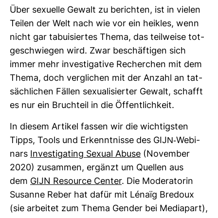
Über sexu­elle Gewalt zu berichten, ist in vielen
Teilen der Welt nach wie vor ein heikles, wenn
nicht gar tabui­siertes Thema, das teil­weise tot­
ge­schwiegen wird. Zwar beschäf­tigen sich
immer mehr inves­ti­ga­tive Recher­chen mit dem
Thema, doch ver­gli­chen mit der Anzahl an tat­
säch­li­chen Fällen sexua­li­sierter Gewalt, schafft
es nur ein Bruch­teil in die Öffent­lich­keit.
In diesem Artikel fassen wir die wich­tigsten
Tipps, Tools und Erkennt­nisse des GIJN-​Webi­
nars
Inves­ti­ga­ting Sexual Abuse
(November
2020) zusammen, ergänzt um Quellen aus
dem
GIJN Resource Center
. Die Mode­ra­torin
Susanne Reber hat dafür mit Lénaïg Bre­doux
(sie arbeitet zum Thema Gender bei Media­part),