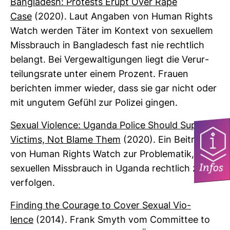
Ban­gla­desh: Pro­tests Erupt Over Rape
Case
(2020). Laut Angaben von Human Rights
Watch werden Täter im Kon­text von sexu­ellem
Miss­brauch in Ban­gla­desch fast nie recht­lich
belangt. Bei Ver­ge­wal­ti­gungen liegt die Ver­ur­
tei­lungs­rate unter einem Pro­zent. Frauen
berichten immer wieder, dass sie gar nicht oder
mit ungutem Gefühl zur Polizei gingen.
Sexual Vio­lence: Uganda Police Should Sup­port
Vic­tims, Not Blame Them
(2020). Ein Bei­trag
von Human Rights Watch zur Pro­ble­matik,
Infos
sexu­ellen Miss­brauch in Uganda recht­lich zu
ver­folgen.
Fin­ding the Cou­rage to Cover Sexual Vio­
lence
(2014). Frank Smyth vom Com­mittee to