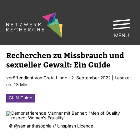
MENU
Recher­chen zu Miss­brauch und
sexu­eller Gewalt: Ein Guide
ver­öf­fent­licht von
Greta Linde
| 2. Sep­tember 2022 | Lese­zeit
ca. 13 Min.
GIJN Guide
© @samant­ha­s­ophia // Uns­plash Licence