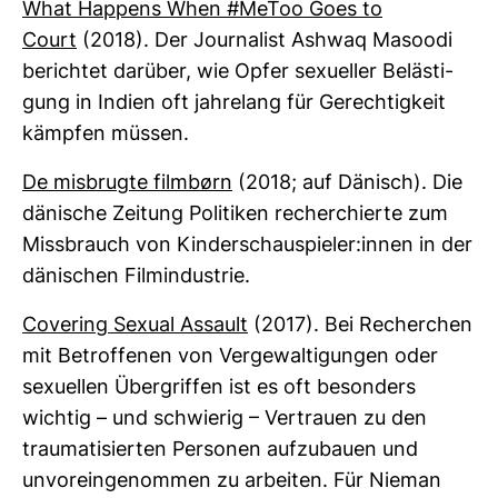
What Hap­pens When #MeToo Goes to
Court
(2018). Der Jour­na­list Ashwaq Masoodi
berichtet dar­über, wie Opfer sexu­eller Beläs­ti­
gung in Indien oft jah­re­lang für Gerech­tig­keit
kämpfen müssen.
De mis­brugte film­børn
(2018; auf Dänisch). Die
däni­sche Zei­tung Poli­tiken recher­chierte zum
Miss­brauch von Kin­der­schau­spieler:innen in der
däni­schen Film­in­dus­trie.
Covering Sexual Assault
(2017). Bei Recher­chen
mit Betrof­fenen von Ver­ge­wal­ti­gungen oder
sexu­ellen Über­griffen ist es oft beson­ders
wichtig – und schwierig – Ver­trauen zu den
trau­ma­ti­sierten Per­sonen auf­zu­bauen und
unvor­ein­ge­nommen zu arbeiten. Für Nieman