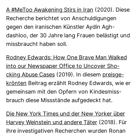
A #MeToo Awa­ke­ning Stirs in Iran
(2020). Diese
Recherche berichtet von Anschul­di­gungen
gegen den ira­ni­schen Künstler Aydin Agh­
dashloo, der 30 Jahre lang Frauen beläs­tigt und
miss­braucht haben soll.
Rodney Edwards: How One Brave Man Walked
into our News­paper Office to Uncover Sho­
cking Abuse Cases
(2019). In diesem
preis­ge­
krönten
Bei­trag erzählt Rodney Edwards, wie er
gemeinsam mit den Opfern von Kin­des­miss­
brauch diese Miss­stände auf­ge­deckt hat.
Die New York Times und der New Yorker über
Harvey Wein­stein und andere Täter
(2018). Für
ihre inves­ti­ga­tiven Recher­chen wurden Ronan