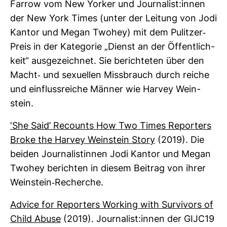
Farrow vom New Yorker und Jour­na­list:innen
der New York Times (unter der Lei­tung von Jodi
Kantor und Megan Twohey) mit dem Pulitzer-​
Preis in der Kate­gorie „Dienst an der Öffent­lich­
keit“ aus­ge­zeichnet. Sie berich­teten über den
Macht-​ und sexu­ellen Miss­brauch durch reiche
und ein­fluss­reiche Männer wie Harvey Wein­
stein.
‘She Said’ Recounts How Two Times Repor­ters
Broke the Harvey Wein­stein Story
(2019). Die
beiden Jour­na­lis­tinnen Jodi Kantor und Megan
Twohey berichten in diesem Bei­trag von ihrer
Wein­stein-​Recherche.
Advice for Repor­ters Working with Sur­vi­vors of
Child Abuse
(2019). Jour­na­list:innen der GIJC19