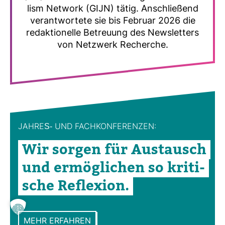
lism Net­work (GIJN) tätig. Anschlie­ßend
ver­ant­wor­tete sie bis Februar 2026 die
redak­tio­nelle Betreuung des News­let­ters
von Netz­werk Recherche.
JAHRES-​ UND FACH­KON­FE­RENZEN:
Wir sorgen für Aus­tausch
und ermög­li­chen so kri­ti­
sche Refle­xion.
MEHR ERFAHREN