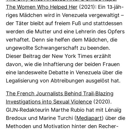
The Women Who Helped Her
(2021): Ein 13-​jäh­
riges Mäd­chen wird in Vene­zuela ver­ge­wal­tigt –
der Täter bleibt auf freiem Fuß und statt­dessen
werden die Mutter und eine Leh­rerin des Opfers
ver­haftet. Denn sie helfen dem Mäd­chen, die
unge­wollte Schwan­ger­schaft zu beenden.
Dieser Bei­trag der New York Times erzählt
davon, wie die Inhaf­tie­rung der beiden Frauen
eine lan­des­weite Debatte in Vene­zuela über die
Lega­li­sie­rung von Abtrei­bungen aus­ge­löst hat.
The French Jour­na­lists Behind Trail-​Bla­zing
Inves­ti­ga­tions into Sexual Vio­lence
(2020).
GIJN-​Redak­teurin Marthe Rubio hat mit Lénaïg
Bre­doux und Marine Turchi (
Media­part
) über die
Methoden und Moti­va­tion hinter den Recher­