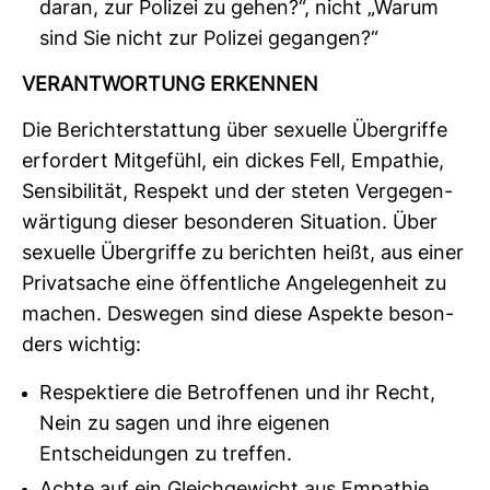
daran, zur Polizei zu gehen?“, nicht „Warum
sind Sie nicht zur Polizei gegangen?“
VER­ANT­WOR­TUNG ERKENNEN
Die Bericht­erstat­tung über sexu­elle Über­griffe
erfor­dert Mit­ge­fühl, ein dickes Fell, Empa­thie,
Sen­si­bi­lität, Respekt und der steten Ver­ge­gen­
wär­ti­gung dieser beson­deren Situa­tion. Über
sexu­elle Über­griffe zu berichten heißt, aus einer
Pri­vat­sache eine öffent­liche Ange­le­gen­heit zu
machen. Des­wegen sind diese Aspekte beson­
ders wichtig:
Respektiere die Betroffenen und ihr Recht,
Nein zu sagen und ihre eigenen
Entscheidungen zu treffen.