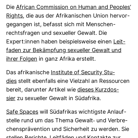
Die
African Com­mis­sion on Human and Peo­ples’
Rights
, die aus der Afri­ka­ni­schen Union her­vor­
ge­gangen ist, befasst sich mit Men­schen­
rechts­fragen und sexu­eller Gewalt. Die
Expert:innen haben bei­spiels­weise einen
Leit­
faden zur Bekämp­fung sexu­eller Gewalt und
ihrer Folgen
in ganz Afrika erstellt.
Das afri­ka­ni­sche
Insti­tute of Secu­rity Stu­
dies
stellt eben­falls eine Viel­zahl an Res­sourcen
bereit, dar­unter Artikel wie
dieses Kurz­dos­
sier
zu sexu­eller Gewalt in Süd­afrika.
Safe Spaces
will Süd­afrikas wich­tigste Anlauf­
stelle rund um das Thema Gewalt-​ und Ver­bre­
chen­s­prä­ven­tion und Sicher­heit zu werden. Sie