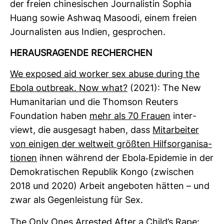
der freien chi­ne­si­schen Jour­na­listin Sophia
Huang sowie Ashwaq Masoodi, einem freien
Jour­na­listen aus Indien, gespro­chen.
HER­AUS­RA­GENDE RECHER­CHEN
We exposed aid worker sex abuse during the
Ebola out­break. Now what?
(2021): The New
Huma­ni­ta­rian und die Thomson Reu­ters
Founda­tion haben
mehr als 70 Frauen
inter­
viewt, die aus­ge­sagt haben, dass
Mit­ar­beiter
von einigen der welt­weit größten Hilfs­or­ga­ni­sa­
tionen
ihnen wäh­rend der Ebola-​Epi­demie in der
Demo­kra­ti­schen Repu­blik Kongo (zwi­schen
2018 und 2020) Arbeit ange­boten hätten – und
zwar als Gegen­leis­tung für Sex.
The Only Ones Arrested After a Child’s Rape: