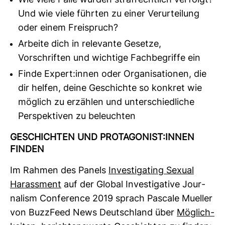
Wie viele Fälle wurden strafrechtlich verfolgt?
Und wie viele führten zu einer Verurteilung
oder einem Freispruch?
Arbeite dich in relevante Gesetze,
Vorschriften und wichtige Fachbegriffe ein
Finde Expert:innen oder Organisationen, die
dir helfen, deine Geschichte so konkret wie
möglich zu erzählen und unterschiedliche
Perspektiven zu beleuchten
GESCHICHTEN UND PROT­AGO­NIST:INNEN
FINDEN
Im Rahmen des Panels
Inves­ti­ga­ting Sexual
Harass­ment
auf der Global Inves­ti­ga­tive Jour­
na­lism Con­fe­rence 2019 sprach Pas­cale Mueller
von Buzz­Feed News Deutsch­land über
Mög­lich­