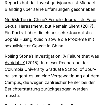
Reports hat der Inves­ti­ga­ti­vjour­na­list Michael
Blanding über seine Erfah­rungen geschrieben.
No #MeToo in China? Female Jour­na­lists Face
Sexual Harass­ment, but Remain Silent
(2017).
Ein Por­trät über die chi­ne­si­sche Jour­na­listin
Sophia Huang Xueqin sowie die Pro­bleme mit
sexua­li­sierter Gewalt in China.
Rol­ling Stone’s Inves­ti­ga­tion: ‘A Failure that was
Avo­idable’
(2015). In dieser Recherche der
Columbia Uni­ver­sity Gra­duate School of Jour­
na­lism geht es um eine Ver­ge­wal­ti­gung auf dem
Campus, die wegen zahl­rei­cher Fehler bei der
Bericht­erstat­tung zurück­ge­zogen werden
musste.