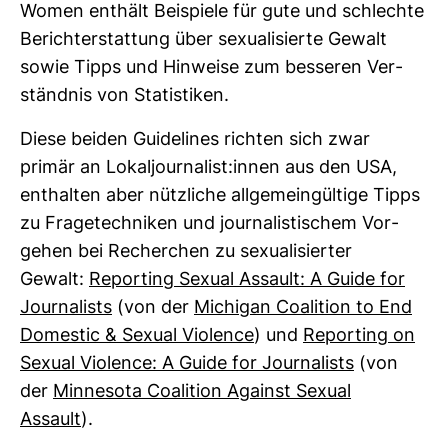
Women ent­hält Bei­spiele für gute und schlechte
Bericht­erstat­tung über sexua­li­sierte Gewalt
sowie Tipps und Hin­weise zum bes­seren Ver­
ständnis von Sta­tis­tiken.
Diese beiden Gui­de­lines richten sich zwar
primär an Lokal­jour­na­list:innen aus den USA,
ent­halten aber nütz­liche all­ge­mein­gül­tige Tipps
zu Fra­ge­tech­niken und jour­na­lis­ti­schem Vor­
gehen bei Recher­chen zu sexua­li­sierter
Gewalt:
Repor­ting Sexual Assault: A Guide for
Jour­na­lists
(von der
Michigan Coali­tion to End
Dome­stic & Sexual Vio­lence
) und
Repor­ting on
Sexual Vio­lence: A Guide for Jour­na­lists
(von
der
Min­ne­sota Coali­tion Against Sexual
Assault
).