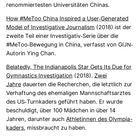
renom­mier­testen Uni­ver­si­täten Chinas.
How #MeToo China Inspired a User-​Gene­rated
Model of Inves­ti­ga­tive Jour­na­lism
(2018) ist der
zweite Teil einer Inves­ti­gativ-​Serie über die
#MeToo-​Bewe­gung in China, ver­fasst von GIJN-​
Autorin Ying Chan.
Bela­tedly, The India­na­polis Star Gets Its Due for
Gym­na­stics Inves­ti­ga­tion
(2018).
Zwei
Jahre
dau­erten die Recher­chen, die letzt­lich zur
Ver­haf­tung des ehe­ma­ligen Mann­schafts­arztes
des US-​Turn­ka­ders geführt haben. Er wurde
beschul­digt, über 100 Mäd­chen in über 14
Jahren, dar­unter auch
Ath­le­tinnen des Olym­pia­
ka­ders
, miss­braucht zu haben.