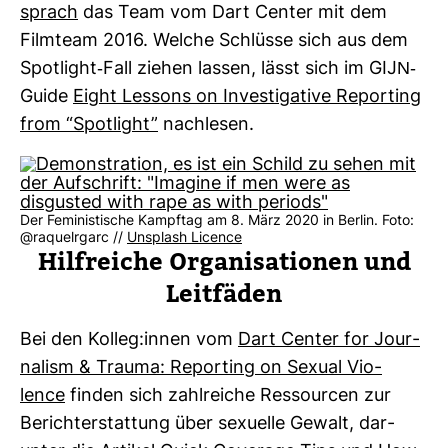
sprach
das Team vom Dart Center mit dem
Film­team 2016. Welche Schlüsse sich aus dem
Spot­light-​Fall ziehen lassen, lässt sich im GIJN-​
Guide
Eight Les­sons on Inves­ti­ga­tive Repor­ting
from “Spot­light”
nach­lesen.
Der Feministische Kampftag am 8. März 2020 in Berlin. Foto:
@raquelrgarc //
Unsplash Licence
Hilf­reiche Orga­ni­sa­tionen und
Leit­fäden
Bei den Kolleg:innen vom
Dart Center for Jour­
na­lism & Trauma: Repor­ting on Sexual Vio­
lence
finden sich zahl­reiche Res­sourcen zur
Bericht­erstat­tung über sexu­elle Gewalt, dar­