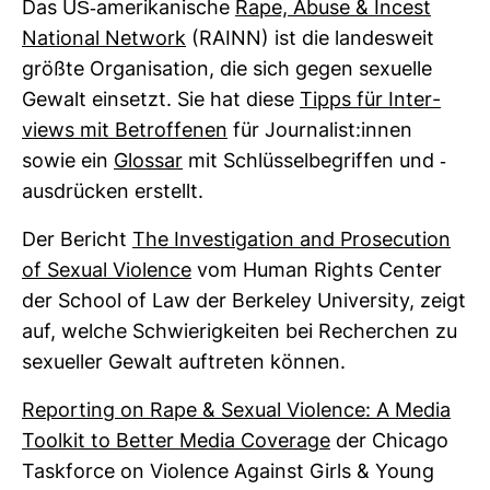
Das US-​ame­ri­ka­ni­sche
Rape, Abuse & Incest
National Net­work
(RAINN) ist die lan­des­weit
größte Orga­ni­sa­tion, die sich gegen sexu­elle
Gewalt ein­setzt. Sie hat diese
Tipps für Inter­
views mit Betrof­fenen
für Jour­na­list:innen
sowie ein
Glossar
mit Schlüs­sel­be­griffen und -​
aus­drü­cken erstellt.
Der Bericht
The Inves­ti­ga­tion and Pro­se­cu­tion
of Sexual Vio­lence
vom Human Rights Center
der School of Law der Ber­keley Uni­ver­sity, zeigt
auf, welche Schwie­rig­keiten bei Recher­chen zu
sexu­eller Gewalt auf­treten können.
Repor­ting on Rape & Sexual Vio­lence: A Media
Toolkit to Better Media Coverage
der Chi­cago
Task­force on Vio­lence Against Girls & Young