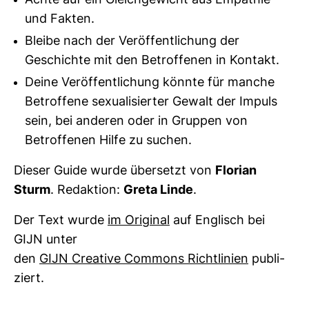
Achte auf ein Gleichgewicht aus Empathie
und Fakten.
Bleibe nach der Veröffentlichung der
Geschichte mit den Betroffenen in Kontakt.
Deine Veröffentlichung könnte für manche
Betroffene sexualisierter Gewalt der Impuls
sein, bei anderen oder in Gruppen von
Betroffenen Hilfe zu suchen.
Dieser Guide wurde über­setzt von
Flo­rian
Sturm
. Redak­tion:
Greta Linde
.
Der Text wurde
im Ori­ginal
auf Eng­lisch bei
GIJN unter
den
GIJN Crea­tive Com­mons Richt­li­nien
publi­
ziert.