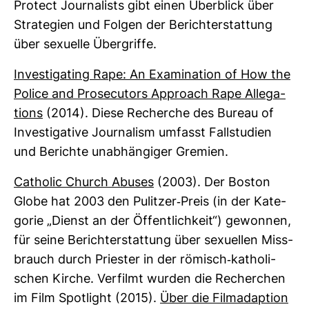
Pro­tect Jour­na­lists gibt einen Über­blick über
Stra­te­gien und Folgen der Bericht­erstat­tung
über sexu­elle Über­griffe.
Inves­ti­ga­ting Rape: An Exami­na­tion of How the
Police and Pro­se­cu­tors Approach Rape Alle­ga­
tions
(2014). Diese Recherche des Bureau of
Inves­ti­ga­tive Jour­na­lism umfasst Fall­stu­dien
und Berichte unab­hän­giger Gre­mien.
Catholic Church Abuses
(2003). Der Boston
Globe hat 2003 den Pulitzer-​Preis (in der Kate­
gorie „Dienst an der Öffent­lich­keit“) gewonnen,
für seine Bericht­erstat­tung über sexu­ellen Miss­
brauch durch Priester in der römisch-​katho­li­
schen Kirche. Ver­filmt wurden die Recher­chen
im Film Spot­light (2015).
Über die Film­ad­ap­tion