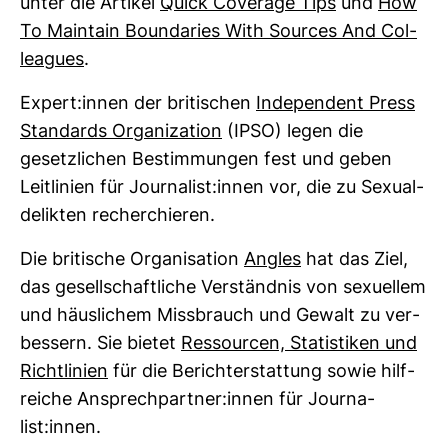
unter die Artikel
Quick Coverage Tips
und
How
To Main­tain Bounda­ries With Sources And Col­
le­agues
.
Expert:innen der bri­ti­schen
Inde­pen­dent Press
Stan­dards Orga­niza­tion
(IPSO) legen die
gesetz­li­chen Bestim­mungen fest und geben
Leit­li­nien für Jour­na­list:innen vor, die zu Sexu­al­
de­likten recher­chieren.
Die bri­ti­sche Orga­ni­sa­tion
Angles
hat das Ziel,
das gesell­schaft­liche Ver­ständnis von sexu­ellem
und häus­li­chem Miss­brauch und Gewalt zu ver­
bes­sern. Sie bietet
Res­sourcen, Sta­tis­tiken und
Richt­li­nien
für die Bericht­erstat­tung sowie hilf­
reiche Ansprech­partner:innen für Jour­na­
list:innen.