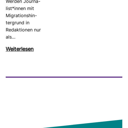
Werden Jour­na­
list*innen mit
Migra­ti­ons­hin­
ter­grund in
Redak­tionen nur
als…
Wei­ter­lesen