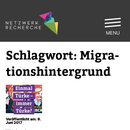
MENU
Schlag­wort:
Migra­
ti­ons­hin­ter­grund
Einmal
Türke –
immer
Türke?
Veröffentlicht am: 9.
Juni 2017