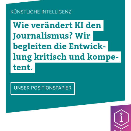
KÜNST­LICHE INTEL­LI­GENZ:
Wie ver­än­dert KI den
Jour­na­lismus? Wir
begleiten die Ent­wick­
lung kri­tisch und kom­pe­
tent.
UNSER POSITIONSPAPIER