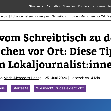
Startseite
Aktuelles
Spenden
Förderkuratorium
N
he.org
⟩
Lokaljournalismus
⟩
Weg vom Schreibtisch zu den Menschen vor Ort: Die
vom Schreib­tisch zu 
chen vor Ort: Diese T
 Lokal­jour­na­list:inn
von
Maria-​Mer­cedes Hering
| 25. Juni 2026 | Lese­zeit ca. 4 Min.
mus
Startseite
Wie macht Ihr das eigentlich?