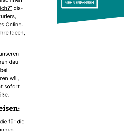
list:innen
MEHR ERFAHREN
lich?“
dis­
­riers,
s Online-​
hre Ideen,
 unseren
nen dau­
bei
en will,
ht sofort
öße.
eisen:
die für die
können