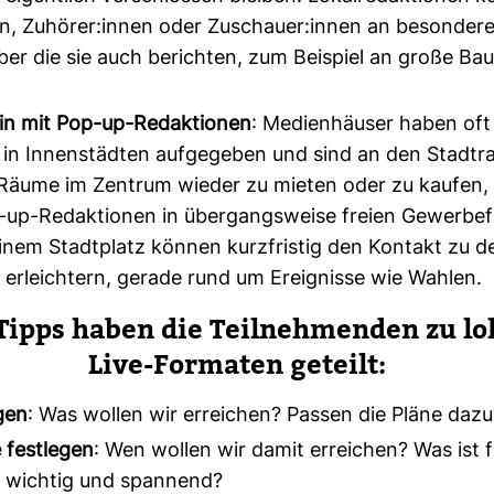
en, Zuhörer:innen oder Zuschauer:innen an besondere
ber die sie auch berichten, zum Beispiel an große Baus
ein mit Pop-up-Redaktionen
: Medienhäuser haben oft
 in Innenstädten aufgegeben und sind an den Stadtr
Räume im Zentrum wieder zu mieten oder zu kaufen, i
p-up-Redaktionen in übergangsweise freien Gewerbe
inem Stadtplatz können kurzfristig den Kontakt zu d
erleichtern, gerade rund um Ereignisse wie Wahlen.
Tipps haben die Teil­neh­menden zu lo
Live-​For­maten geteilt:
egen
: Was wollen wir erreichen? Passen die Pläne dazu
 festlegen
: Wen wollen wir damit erreichen? Was ist f
wichtig und spannend?