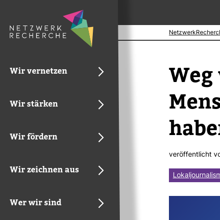
NetzwerkRecherc
Weg 
Wir vernetzen
Men­s
Wir stärken
haben
Wir fördern
ver­öf­fent­licht 
Wir zeichnen aus
Lokaljournalis
Wer wir sind