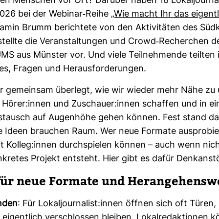
en Men­schen vor Ort? Dar­über haben 18 Lokal­jour­na­
2026 bei der Webinar-​Reihe
„Wie macht Ihr das eigent­
­jamin Brumm berich­tete von den Akti­vi­täten des Süd­ku
tellte die Ver­an­stal­tungen und Crowd-​Recher­chen de
 aus Münster vor. Und viele Teil­neh­mende teilten i
ces, Fragen und Her­aus­for­de­rungen.
r gemeinsam über­legt, wie wir wieder mehr Nähe zu
, Hörer:innen und Zuschauer:innen schaffen und in ei
us­tausch auf Augen­höhe gehen können. Fest stand da
e Ideen brau­chen Raum. Wer neue For­mate aus­pro­bier
it Kolleg:innen durch­spielen können – auch wenn nic
kretes Pro­jekt ent­steht. Hier gibt es dafür Denk­an­st
ür neue For­mate und Her­an­ge­hens­w
nden
: Für Lokaljournalist:innen öffnen sich oft Türen, 
eigentlich verschlossen bleiben. Lokalredaktionen 