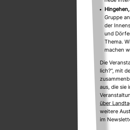
neue Inter
Hingehen,
Gruppe an
der Innens
und Dörfe
Thema. Wi
machen w
Die Ver­an­s
lich?“, mit 
zusam­men­b
aus, die sie
Ver­an­stal­t
über Land­t
wei­tere Aus
im News­lett