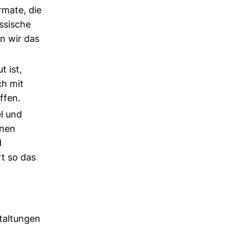
rmate, die
ssische
en wir das
 ist,
ch mit
ffen.
l und
onen
d
rt so das
staltungen