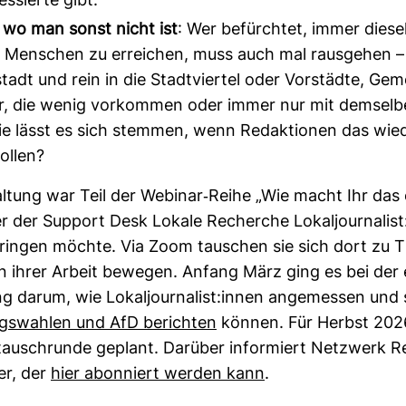
essierte gibt.
 wo man sonst nicht ist
: Wer befürchtet, immer diese
 Menschen zu erreichen, muss auch mal rausgehen –
tadt und rein in die Stadtviertel oder Vorstädte, Ge
r, die wenig vorkommen oder immer nur mit demselb
e lässt es sich stemmen, wenn Redaktionen das wied
ollen?
tal­tung war Teil der Webinar-​Reihe „Wie macht Ihr das
der der Sup­port Desk Lokale Recherche Lokal­jour­na­lis
ringen möchte. Via Zoom tau­schen sie sich dort zu
 in ihrer Arbeit bewegen. Anfang März ging es bei der
ung darum, wie Lokal­jour­na­list:innen ange­messen und 
ags­wahlen und AfD berichten
können. Für Herbst 2026
­tauschrunde geplant. Dar­über infor­miert Netz­werk 
er, der
hier abon­niert werden kann
.