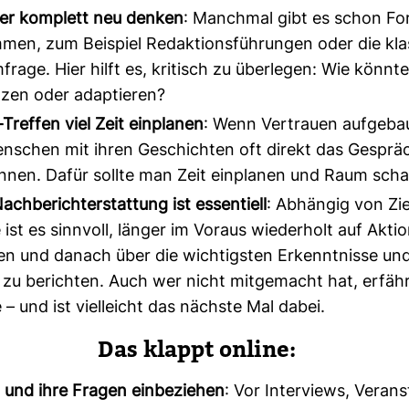
er komplett neu denken
: Manchmal gibt es schon Fo
men, zum Beispiel Redaktionsführungen oder die kla
rage. Hier hilft es, kritisch zu überlegen: Wie könnt
tzen oder adaptieren?
Treffen viel Zeit einplanen
: Wenn Vertrauen aufgebaut
nschen mit ihren Geschichten oft direkt das Gesprä
nnen. Dafür sollte man Zeit einplanen und Raum scha
achberichterstattung ist essentiell
: Abhängig von Zie
 ist es sinnvoll, länger im Voraus wiederholt auf Akti
en und danach über die wichtigsten Erkenntnisse un
 zu berichten. Auch wer nicht mitgemacht hat, erfäh
 – und ist vielleicht das nächste Mal dabei.
Das klappt online:
und ihre Fragen einbeziehen
: Vor Interviews, Veran