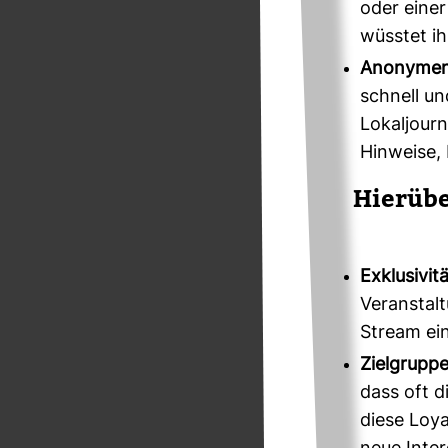
oder einer
wüsstet ih
Anonymen 
schnell un
Lokaljour
Hinweise,
Hier­üb
Exklusivit
Veranstalt
Stream ein
Zielgruppe
dass oft 
diese Loya