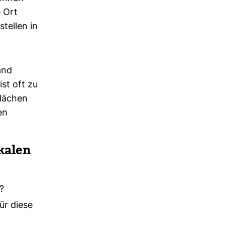
 Ort
tellen in
and
st oft zu
flächen
en
kalen
?
ür diese