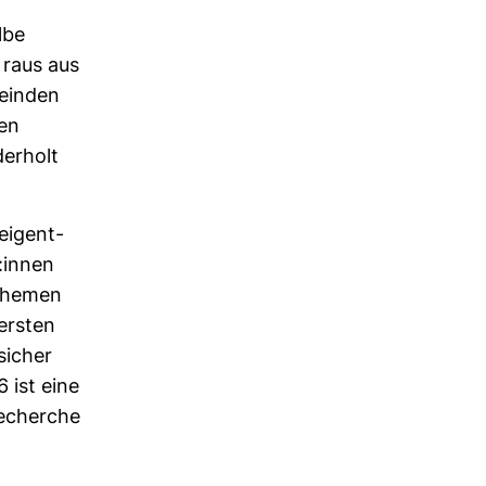
lbe
 raus aus
meinden
en
erholt
 eigent­
t:innen
 Themen
 ersten
sicher
 ist eine
Recherche