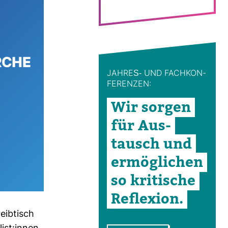
JAHRES-​ UND FACH­KON­
FE­RENZEN:
Wir sorgen
für Aus­
tausch und
ermög­li­chen
so kri­ti­sche
Refle­xion.
eib­tisch