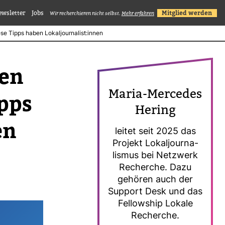
ewsletter
Jobs
Mitglied werden
Wir recherchieren nicht selbst.
Mehr erfahren
se Tipps haben Lokaljournalist:innen
den
Maria-​Mer­cedes
ipps
Hering
en
leitet seit 2025 das
Pro­jekt Lokal­jour­na­
lismus bei Netz­werk
Recherche. Dazu
gehören auch der
Sup­port Desk und das
Fel­low­ship Lokale
Recherche.