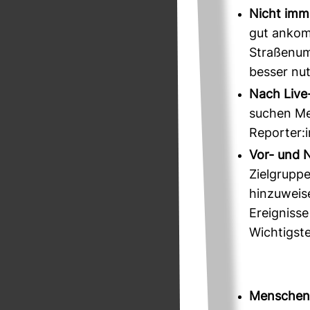
Nicht imm
gut ankom
Straßenumf
besser nu
Nach Live-
suchen Me
Reporter:i
Vor- und N
Zielgruppe
hinzuweis
Ereignisse
Wichtigste
Menschen 