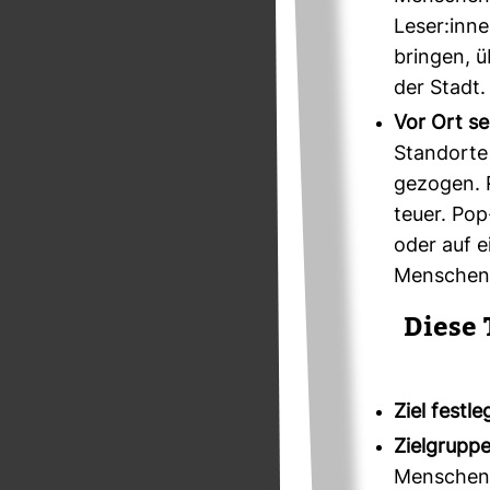
Leser:inn
bringen, ü
der Stadt.
Vor Ort s
Standorte
gezogen. 
teuer. Po
oder auf e
Menschen 
Diese 
Ziel festl
Zielgruppe
Menschen 