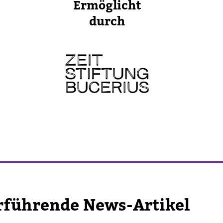
Ermög­licht
durch
r­füh­rende News-​Artikel