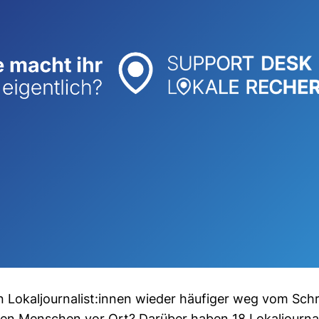
okal­jour­na­list:innen wieder häu­figer weg vom Schr