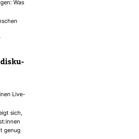
ragen: Was
enschen
r
dis­ku­
inen Live-
igt sich,
st:innen
ht genug