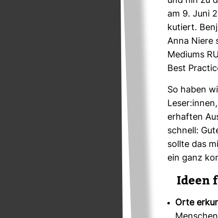
und hin zu d
am 9. Juni 
ku­tiert. Ben
Anna Niere s
Mediums RUMS
Best Prac­ti
So haben wi
Leser:innen
er­haften A
schnell: Gut
sollte das m
ein ganz kon­
Ideen f
Orte erku
Menschen 