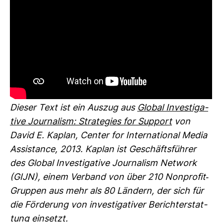
Dieser Text ist ein Auszug aus
Global Inves­ti­ga­
tive Jour­na­lism: Stra­te­gies for Sup­port
von
David E. Kaplan, Center for Inter­na­tional Media
Assis­tance, 2013. Kaplan ist Geschäfts­führer
des Global Inves­ti­ga­tive Jour­na­lism Net­work
(GIJN), einem Ver­band von über 210 Non­profit-​
Gruppen aus mehr als 80 Län­dern, der sich für
die För­de­rung von inves­ti­ga­tiver Bericht­erstat­
tung ein­setzt.