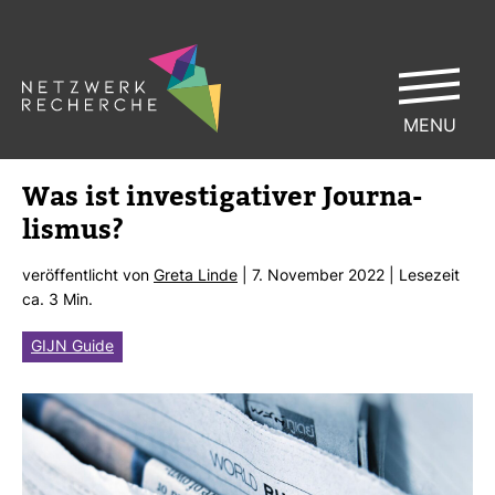
MENU
Was ist inves­ti­ga­tiver Jour­na­
lismus?
ver­öf­fent­licht von
Greta Linde
| 7. November 2022 | Lese­zeit
ca. 3 Min.
GIJN Guide