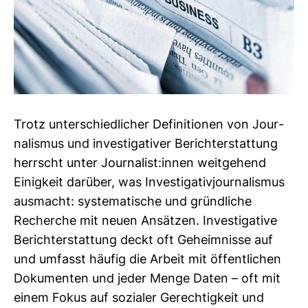
Trotz unter­schied­li­cher Defi­ni­tionen von Jour­
na­lismus und inves­ti­ga­tiver Bericht­erstat­tung
herrscht unter Jour­na­list:innen weit­ge­hend
Einig­keit dar­über, was Inves­ti­ga­ti­vjour­na­lismus
aus­macht: sys­te­ma­ti­sche und gründ­liche
Recherche mit neuen Ansätzen. Inves­ti­ga­tive
Bericht­erstat­tung deckt oft Geheim­nisse auf
und umfasst häufig die Arbeit mit öffent­li­chen
Doku­menten und jeder Menge Daten – oft mit
einem Fokus auf sozialer Gerech­tig­keit und