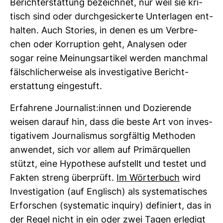
Bericht­erstat­tung bezeichnet, nur weil sie kri­
tisch sind oder durch­ge­si­ckerte Unter­lagen ent­
halten. Auch Sto­ries, in denen es um Ver­bre­
chen oder Kor­rup­tion geht, Ana­lysen oder
sogar reine Mei­nungs­ar­tikel werden manchmal
fälsch­li­cher­weise als inves­ti­ga­tive Bericht­
erstat­tung ein­ge­stuft.
Erfah­rene Jour­na­list:innen und Dozie­rende
weisen darauf hin, dass die beste Art von inves­
ti­ga­tivem Jour­na­lismus sorg­fältig Methoden
anwendet, sich vor allem auf Pri­mär­quellen
stützt, eine Hypo­these auf­stellt und testet und
Fakten streng über­prüft.
Im Wör­ter­buch
wird
Inves­ti­ga­tion (auf Eng­lisch) als sys­te­ma­ti­sches
Erfor­schen (sys­te­matic inquiry) defi­niert, das in
der Regel nicht in ein oder zwei Tagen erle­digt