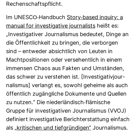
Rechen­schafts­pflicht.
Im UNESCO-​Hand­buch
Story-​based inquiry: a
manual for inves­ti­ga­tive jour­na­lists
heißt es:
„Inves­ti­ga­tiver Jour­na­lismus bedeutet, Dinge an
die Öffent­lich­keit zu bringen, die ver­borgen
sind – ent­weder absicht­lich von Leuten in
Macht­po­si­tionen oder ver­se­hent­lich in einem
immensen Chaos aus Fakten und Umständen,
das schwer zu ver­stehen ist. [Inves­ti­ga­ti­vjour­
na­lismus] ver­langt es, sowohl geheime als auch
öffent­lich zugäng­liche Doku­mente und Quellen
zu nutzen.“ Die nie­der­län­disch-​flä­mi­sche
Gruppe für inves­ti­ga­tiven Jour­na­lismus (VVOJ)
defi­niert inves­ti­ga­tive Bericht­erstat­tung ein­fach
als
„kri­ti­schen und tief­grün­digen“
Jour­na­lismus.