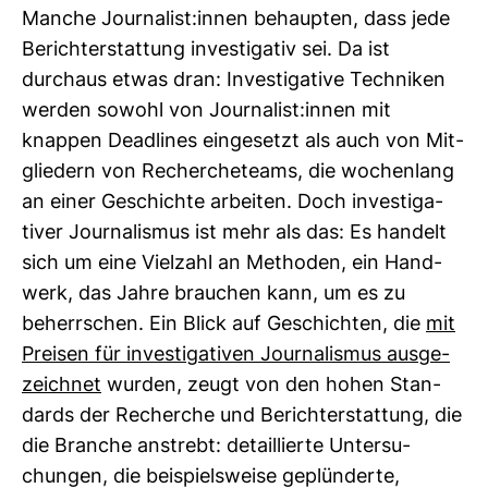
Manche Jour­na­list:innen behaupten, dass jede
Bericht­erstat­tung inves­ti­gativ sei. Da ist
durchaus etwas dran: Inves­ti­ga­tive Tech­niken
werden sowohl von Jour­na­list:innen mit
knappen Dead­lines ein­ge­setzt als auch von Mit­
glie­dern von Recher­che­teams, die wochen­lang
an einer Geschichte arbeiten. Doch inves­ti­ga­
tiver Jour­na­lismus ist mehr als das: Es han­delt
sich um eine Viel­zahl an Methoden, ein Hand­
werk, das Jahre brau­chen kann, um es zu
beherr­schen. Ein Blick auf Geschichten, die
mit
Preisen für inves­ti­ga­tiven Jour­na­lismus aus­ge­
zeichnet
wurden, zeugt von den hohen Stan­
dards der Recherche und Bericht­erstat­tung, die
die Branche anstrebt: detail­lierte Unter­su­
chungen, die bei­spiels­weise geplün­derte,