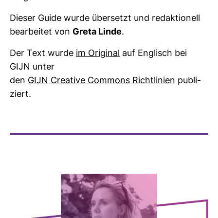
Dieser Guide wurde über­setzt und redak­tio­nell
bear­beitet von
Greta Linde
.
Der Text wurde
im Ori­ginal
auf Eng­lisch bei
GIJN unter
den
GIJN Crea­tive Com­mons Richt­li­nien
publi­
ziert.