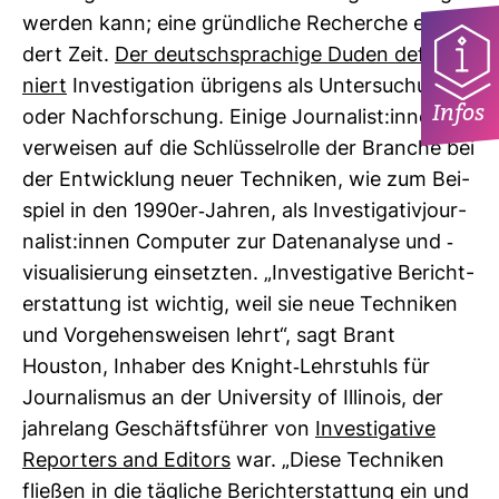
werden kann; eine gründ­liche Recherche erfor­
dert Zeit.
Der deutsch­spra­chige Duden defi­
niert
Inves­ti­ga­tion übri­gens als Unter­su­chung
Infos
oder Nach­for­schung. Einige Jour­na­list:innen
ver­weisen auf die Schlüs­sel­rolle der Branche bei
der Ent­wick­lung neuer Tech­niken, wie zum Bei­
spiel in den 1990er-​Jahren, als Inves­ti­ga­ti­vjour­
na­list:innen Com­puter zur Daten­ana­lyse und -​
visua­li­sie­rung ein­setzten. „Inves­ti­ga­tive Bericht­
erstat­tung ist wichtig, weil sie neue Tech­niken
und Vor­ge­hens­weisen lehrt“, sagt Brant
Houston, Inhaber des Knight-​Lehr­stuhls für
Jour­na­lismus an der Uni­ver­sity of Illi­nois, der
jah­re­lang Geschäfts­führer von
Inves­ti­ga­tive
Repor­ters and Edi­tors
war. „Diese Tech­niken
fließen in die täg­liche Bericht­erstat­tung ein und