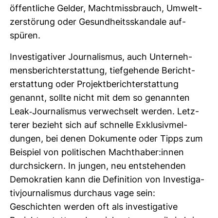
öffent­liche Gelder, Macht­miss­brauch, Umwelt­
zer­stö­rung oder Gesund­heits­skan­dale auf­
spüren.
Inves­ti­ga­tiver Jour­na­lismus, auch Unter­neh­
mens­be­richt­erstat­tung, tief­ge­hende Bericht­
erstat­tung oder Pro­jekt­be­richt­erstat­tung
genannt, sollte nicht mit dem so genannten
Leak-​Jour­na­lismus ver­wech­selt werden. Letz­
terer bezieht sich auf schnelle Exklu­siv­mel­
dungen, bei denen Doku­mente oder Tipps zum
Bei­spiel von poli­ti­schen Macht­haber:innen
durch­si­ckern. In jungen, neu ent­ste­henden
Demo­kra­tien kann die Defi­ni­tion von Inves­ti­ga­
ti­vjour­na­lismus durchaus vage sein:
Geschichten werden oft als inves­ti­ga­tive