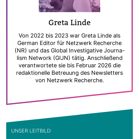
Greta Linde
Von 2022 bis 2023 war Greta Linde als
German Editor für Netz­werk Recherche
(NR) und das Global Inves­ti­ga­tive Jour­na­
lism Net­work (GIJN) tätig. Anschlie­ßend
ver­ant­wor­tete sie bis Februar 2026 die
redak­tio­nelle Betreuung des News­let­ters
von Netz­werk Recherche.
UNSER LEIT­BILD: