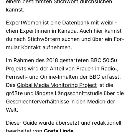
einem bestimmten Stich­wort durch­su­chen
kannst.
Expert­Women
ist eine Daten­bank mit weib­li­
chen Exper­tinnen in Kanada. Auch hier kannst
du nach Stich­wör­tern suchen und über ein For­
mular Kon­takt auf­nehmen.
Im Rahmen des 2018 gestar­teten BBC 50:50-​
Pro­jekts wird der Anteil von Frauen in Radio-​,
Fernseh-​ und Online-​Inhalten der BBC erfasst.
Das
Global Media Moni­to­ring Pro­ject
ist die
größte und längste Längs­schnitt­studie über die
Geschlech­ter­ver­hält­nisse in den Medien der
Welt.
Dieser Guide wurde über­setzt und redak­tio­nell
bear­beitet von
Greta Linde
.