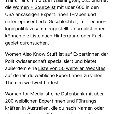
Think Tank mit Sitz in Washington, D.C. und hat
die
Women + Source­list
mit über 600 in den
USA ansäs­sigen Expert:innen (Frauen und
unter­re­prä­sen­tierte Geschlechter) für Tech­no­
lo­gie­po­litik zusam­men­ge­stellt. Jour­na­list:innen
können die Liste nach Hin­ter­grund oder Fach­
ge­biet durch­su­chen.
Women Also Know Stuff
ist auf Exper­tinnen der
Poli­tik­wis­sen­schaft spe­zia­li­siert und bietet
außerdem eine
Liste von 50 wei­teren Web­sites
,
auf denen du weib­liche Exper­tinnen zu vielen
Themen welt­weit fin­dest.
Women for Media
ist eine Daten­bank mit über
200 weib­li­chen Exper­tinnen und Füh­rungs­
kräften in Aus­tra­lien, die du nach Namen oder