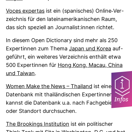
Voces expertas
ist ein (spa­ni­sches) Online-​Ver­
zeichnis für den latein­ame­ri­ka­ni­schen Raum,
das sich spe­ziell an Jour­na­list:innen richtet.
In diesem Open Dic­tio­nary sind mehr als 250
Exper­tinnen zum Thema
Japan und Korea
auf­
ge­führt, ein wei­teres Ver­zeichnis ent­hält etwa
500 Exper­tinnen für
Hong Kong, Macau, China
und Taiwan
.
Women Make the News – Thai­land
ist eine
Daten­bank mit thai­län­di­schen Exper­tinnen. Du
Infos
kannst die Daten­bank u.a. nach Fach­ge­biet
oder Standort durch­su­chen.
The Broo­kings Insti­tu­tion
ist ein poli­ti­scher