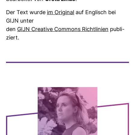
Der Text wurde
im Ori­ginal
auf Eng­lisch bei
GIJN unter
den
GIJN Crea­tive Com­mons Richt­li­nien
publi­
ziert.