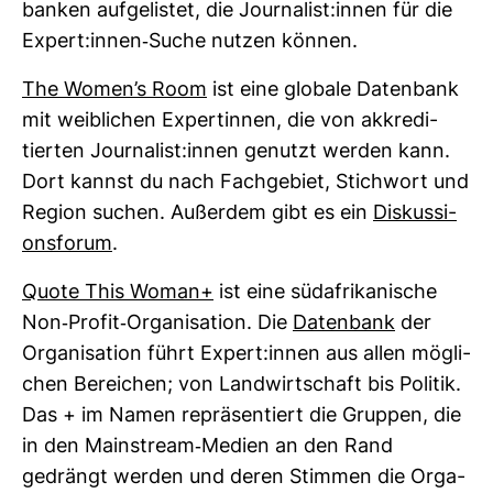
banken auf­ge­listet, die Jour­na­list:innen für die
Expert:innen-​Suche nutzen können.
The Women’s Room
ist eine glo­bale Daten­bank
mit weib­li­chen Exper­tinnen, die von akkre­di­
tierten Jour­na­list:innen genutzt werden kann.
Dort kannst du nach Fach­ge­biet, Stich­wort und
Region suchen. Außerdem gibt es ein
Dis­kus­si­
ons­forum
.
Quote This Woman+
ist eine süd­afri­ka­ni­sche
Non-​Profit-​Orga­ni­sa­tion. Die
Daten­bank
der
Orga­ni­sa­tion führt Expert:innen aus allen mög­li­
chen Berei­chen; von Land­wirt­schaft bis Politik.
Das + im Namen reprä­sen­tiert die Gruppen, die
in den Main­stream-​Medien an den Rand
gedrängt werden und deren Stimmen die Orga­