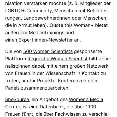
ni­sa­tion ver­stärken möchte (z. B. Mit­glieder der
LGBTQI+-​Com­mu­nity, Men­schen mit Behin­de­
rungen, Land­be­wohner:innen oder Men­schen,
die in Armut leben). Quote this Woman+ bietet
außerdem Medi­en­trai­nings und
einen
Expert:innen-​News­letter
an.
Die von
500 Women Sci­en­tists
gespon­serte
Platt­form
Request a Woman Sci­en­tist
hilft Jour­
na­list:innen dabei, mit einem großen Netz­werk
von Frauen in der Wis­sen­schaft in Kon­takt zu
treten, um für Pro­jekte, Kon­fe­renzen oder
Panels zusam­men­zu­ar­beiten.
She­Source
, ein Angebot des
Women’s Media
Center
, ist eine Daten­bank, die über 1.100
Frauen führt, die über Fach­wissen zu ver­schie­