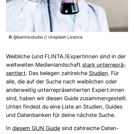
© @ber­mix­studio // Uns­plash Licence
Weib­liche (und FLINTA-​)Exper­tinnen sind in der
welt­weiten Medi­en­land­schaft
stark unter­re­prä­
sen­tiert
. Das belegen zahl­reiche
Stu­dien
. Für
alle, die auf der Suche nach weib­li­chen oder
ander­weitig unter­re­prä­sen­tierten Expert:innen
sind, haben wir diesen Guide zusam­men­ge­stellt.
Unten fin­dest du eine Liste an Stu­dien, Guides
und Daten­banken für deine nächste Suche.
In
diesem GIJN Guide
sind zahl­reiche Daten­