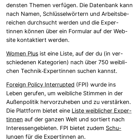
densten Themen ver­fügen. Die Daten­bank kann
nach Namen, Schlüs­sel­wör­tern und Arbeits­be­
rei­chen durch­sucht werden und die Exper­
tinnen können über ein For­mular auf der Web­
site kon­tak­tiert werden.
Women Plus
ist eine Liste, auf der du (in ver­
schie­denen Kate­go­rien) nach über 750 weib­li­
chen Technik-​Exper­tinnen suchen kannst.
For­eign Policy Inter­rupted
(FPI) wurde ins
Leben gerufen, um weib­liche Stimmen in der
Außen­po­litik her­vor­zu­heben und zu ver­stärken.
Die Platt­form bietet eine
Liste weib­li­cher Exper­
tinnen
auf der ganzen Welt und sor­tiert nach
Inter­es­sen­ge­bieten. FPI bietet zudem
Schu­
lungen
für die Exper­tinnen an.