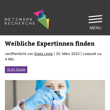
MENU
Weib­liche Exper­tinnen finden
ver­öf­fent­licht von
Greta Linde
| 20. März 2023 | Lese­zeit ca.
4 Min.
GIJN Guide