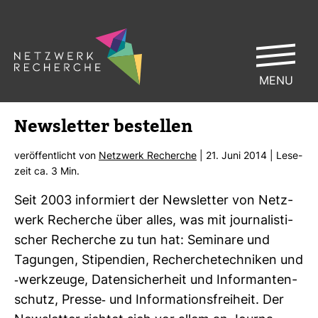
MENU
News­letter bestellen
ver­öf­fent­licht von
Netz­werk Recherche
| 21. Juni 2014 | Lese­
zeit ca. 3 Min.
Seit 2003 infor­miert der News­letter von Netz­
werk Recherche über alles, was mit jour­na­lis­ti­
scher Recherche zu tun hat: Semi­nare und
Tagungen, Sti­pen­dien, Recher­che­tech­niken und
-​werk­zeuge, Daten­si­cher­heit und Infor­man­ten­
schutz, Presse-​ und Infor­ma­ti­ons­frei­heit. Der