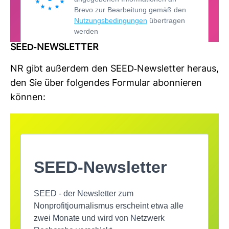
SEED-​NEWS­LETTER
NR gibt außerdem den SEED-​News­letter heraus,
den Sie über fol­gendes For­mular abon­nieren
können: