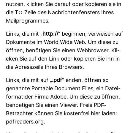
nutzen, kli­cken Sie darauf oder kopieren sie in
die TO-​Zeile des Nach­rich­ten­fens­ters Ihres
Mail­pro­grammes.
Links, die mit „
http://
“ beginnen, ver­weisen auf
Doku­mente im World Wide Web. Um diese zu
öffnen, benö­tigen Sie einen Web­browser. Kli­
cken Sie auf den Link oder kopieren Sie ihn in
die Adress­zeile Ihres Brow­sers.
Links, die mit auf „
.pdf
“ enden, öffnen so
genannte Por­table Docu­ment Files, ein Datei­
format der Firma Adobe. Um diese zu öffnen,
benoe­tigen Sie einen Viewer. Freie PDF-​
Betrachter können Sie kos­ten­frei hier laden:
pdfrea­ders.org
.