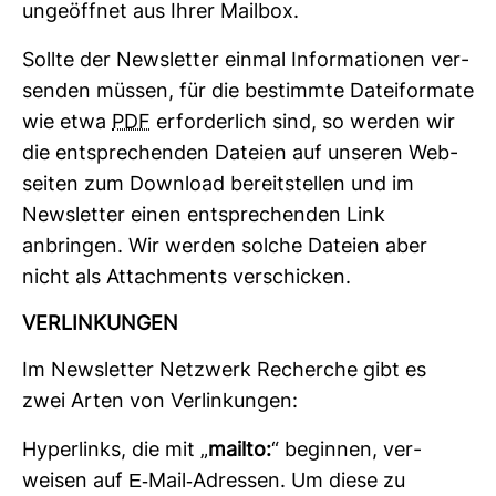
unge­öffnet aus Ihrer Mailbox.
Sollte der News­letter einmal Infor­ma­tionen ver­
senden müssen, für die bestimmte Datei­for­mate
wie etwa
PDF
erfor­der­lich sind, so werden wir
die ent­spre­chenden Dateien auf unseren Web­
seiten zum Down­load bereit­stellen und im
News­letter einen ent­spre­chenden Link
anbringen. Wir werden solche Dateien aber
nicht als Attach­ments ver­schi­cken.
VER­LIN­KUNGEN
Im News­letter Netz­werk Recherche gibt es
zwei Arten von Ver­lin­kungen:
Hyper­links, die mit „
mailto:
“ beginnen, ver­
weisen auf E-​Mail-​Adressen. Um diese zu