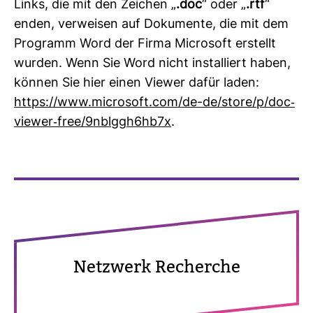
Links, die mit den Zei­chen „
.doc
“ oder „
.rtf
“
enden, ver­weisen auf Doku­mente, die mit dem
Pro­gramm Word der Firma Micro­soft erstellt
wurden. Wenn Sie Word nicht instal­liert haben,
können Sie hier einen Viewer dafür laden:
https://www.micro­soft.com/de-de/store/p/doc-​
viewer-​free/9nblggh6hb7x
.
Netz­werk Recherche