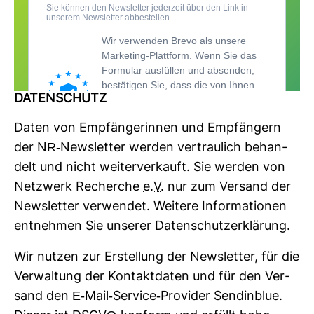
DATEN­SCHUTZ
Daten von Emp­fän­ge­rinnen und Emp­fän­gern
der NR-​News­letter werden ver­trau­lich behan­
delt und nicht wei­ter­ver­kauft. Sie werden von
Netz­werk Recherche
e.V.
nur zum Ver­sand der
News­letter ver­wendet. Wei­tere Infor­ma­tionen
ent­nehmen Sie unserer
Daten­schutz­er­klä­rung
.
Wir nutzen zur Erstel­lung der News­letter, für die
Ver­wal­tung der Kon­takt­daten und für den Ver­
sand den E-​Mail-​Ser­vice-​Pro­vider
Sen­din­blue
.