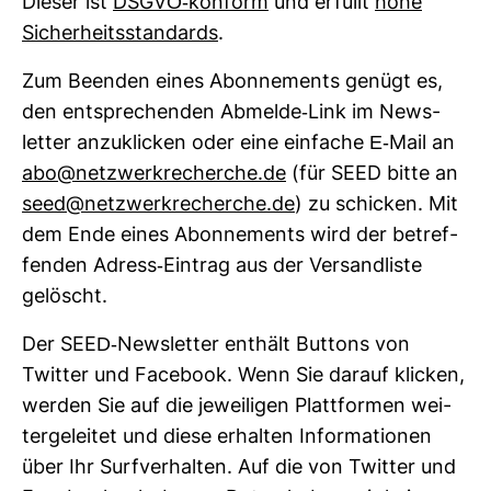
Dieser ist
DSGVO-​kon­form
und erfüllt
hohe
Sicher­heits­stan­dards
.
Zum Beenden eines Abon­ne­ments genügt es,
den ent­spre­chenden Abmelde-​Link im News­
letter anzu­kli­cken oder eine ein­fache E-​Mail an
abo@netz­werk­re­cherche.de
(für SEED bitte an
seed@netz­werk­re­cherche.de
) zu schi­cken. Mit
dem Ende eines Abon­ne­ments wird der betref­
fenden Adress-​Ein­trag aus der Ver­sand­liste
gelöscht.
Der SEED-​News­letter ent­hält But­tons von
Twitter und Face­book. Wenn Sie darauf kli­cken,
werden Sie auf die jewei­ligen Platt­formen wei­
ter­ge­leitet und diese erhalten Infor­ma­tionen
über Ihr Surf­ver­halten. Auf die von Twitter und