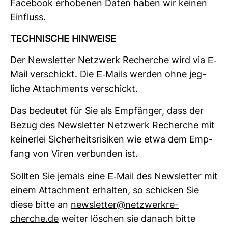
Face­book erho­benen Daten haben wir keinen
Ein­fluss.
TECH­NI­SCHE HIN­WEISE
Der News­letter Netz­werk Recherche wird via E-​
Mail ver­schickt. Die E-​Mails werden ohne jeg­
liche Attach­ments ver­schickt.
Das bedeutet für Sie als Emp­fänger, dass der
Bezug des News­letter Netz­werk Recherche mit
kei­nerlei Sicher­heits­ri­siken wie etwa dem Emp­
fang von Viren ver­bunden ist.
Sollten Sie jemals eine E-​Mail des News­letter mit
einem Attach­ment erhalten, so schi­cken Sie
diese bitte an
news­letter@netz­werk­re­
cherche.de
weiter löschen sie danach bitte