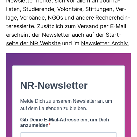
News­letter richtet sich vor allem an Jour­na­
listen, Stu­die­rende, Volon­täre, Stif­tungen, Ver­
lage, Ver­bände, NGOs und andere Recher­che­in­
ter­es­sierte. Zusätz­lich zum Ver­sand per E-​Mail
erscheint der News­letter auch auf der
Start­
seite der NR-​Web­site
und im
News­letter-​Archiv.