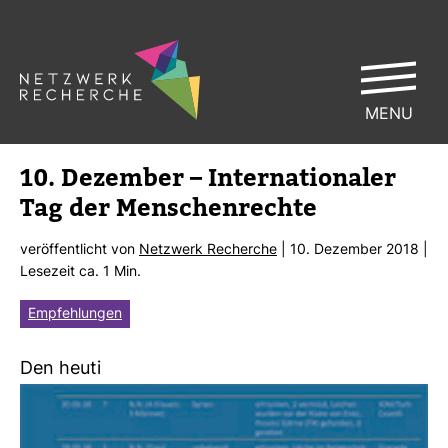
MENU
10. Dezember – Inter­na­tio­naler
Tag der Men­schen­rechte
ver­öf­fent­licht von
Netz­werk Recherche
| 10. Dezember 2018 |
Lese­zeit ca. 1 Min.
Empfehlungen
Den heuti