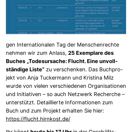
gen Inter­na­tio­nalen Tag der Men­schen­rechte
nehmen wir zum Anlass,
25 Exem­plare des
Buches
„Todes­ur­sache: Flucht. Eine unvoll­
stän­dige Liste“
zu ver­schenken. Das Buch­pro­
jekt von Anja Tucker­mann und Kris­tina Milz
wurde von vielen ver­schie­denen Orga­ni­sa­tionen
und Initia­tiven – so auch Netz­werk Recherche –
unter­stützt. Detail­lierte Infor­ma­tionen zum
Buch und zum Pro­jekt erhalten Sie hier:
https://flucht.hirn­kost.de/