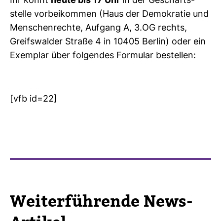
Ihr könnt
heute bis 17 Uhr
in der Geschäfts­
stelle vor­bei­kommen (Haus der Demo­kratie und
Men­schen­rechte, Auf­gang A, 3.OG rechts,
Greifs­walder Straße 4 in 10405 Berlin) oder ein
Exem­plar über fol­gendes For­mular bestellen:
[vfb id=22]
Wei­ter­füh­rende News-​