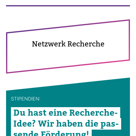
Netz­werk Recherche
STI­PEN­DIEN:
Du hast eine Recherche-​
Idee? Wir haben die pas­
sende För­de­rung!