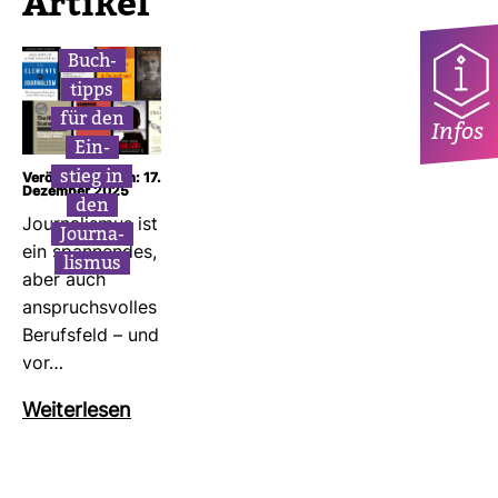
Artikel
Buch­
tipps
für den
Infos
Ein­
stieg in
Veröffentlicht am: 17.
Dezember 2025
den
Jour­na­lismus ist
Jour­na­
ein span­nendes,
lismus
aber auch
anspruchs­volles
Berufs­feld – und
vor…
Wei­ter­lesen