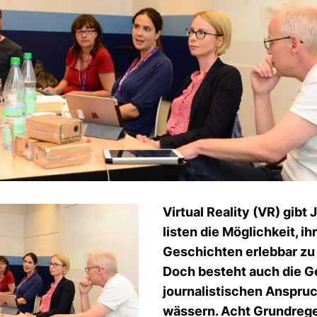
Vir­tual Rea­lity (VR) gibt 
listen die Mög­lich­keit, ih
Geschichten erlebbar zu
Doch besteht auch die G
jour­na­lis­ti­schen Anspru
wäs­sern. Acht Grund­re­ge