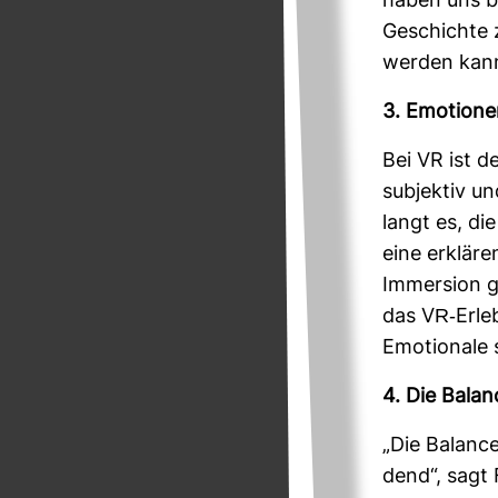
haben uns be
Geschichte z
werden kann
3. Emo­tionen
Bei VR ist d
sub­jektiv un
langt es, die
eine erklä­r
Immersion ge
das VR-​Erle
Emo­tio­nale
4. Die Balan
„Die Balance 
dend“, sagt 