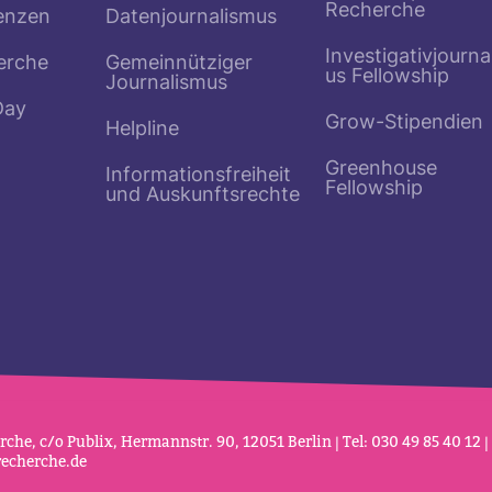
Recherche
enzen
Datenjournalismus
Investigativjourna
erche
Gemeinnütziger
us Fellowship
Journalismus
Day
Grow-Stipendien
Helpline
Greenhouse
Informationsfreiheit
Fellowship
und Auskunftsrechte
che, c/o Publix, Her­mannstr. 90, 12051 Berlin | Tel: 030 49 85 40 12 |
re­cherche.de