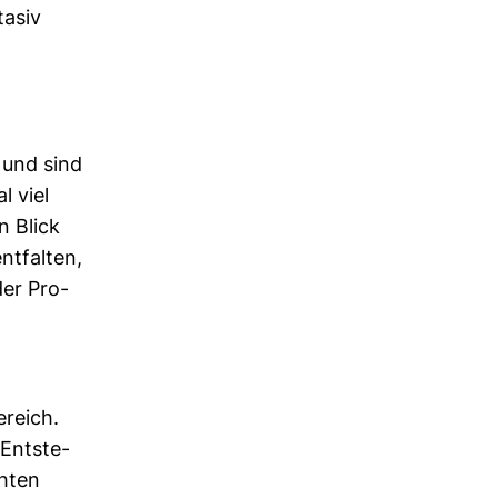
tasiv
 und sind
l viel
n Blick
t­falten,
der Pro­
ereich.
Ent­ste­
chten