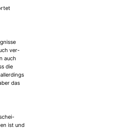
ortet
g­nisse
ruch ver­
en auch
ss die
ller­dings
 aber das
­schei­
ien ist und