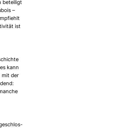
betei­ligt
ubois –
mp­fiehlt
­vität ist
schichte
mes kann
h mit der
i­dend:
n manche
ge­schlos­