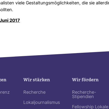
a­listen viele Gestal­tungs­mög­lich­keiten, die sie aller­d
ollten.
 Juni 2017
zen
Wir stärken
Wir fördern
erenz
Recherche
Recherche-
Stipendien
Lokaljournalismus
Fellowship Lokale