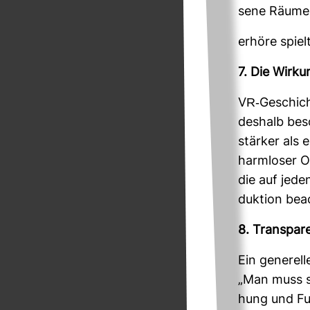
sene Räume o
erhöre spielt
7. Die Wir­k
VR-​Geschich
des­halb beso
stärker als 
harm­loser O
die auf jede
duk­tion bea
8. Trans­pa­r
Ein gene­rell
„Man muss se
hung und Fun