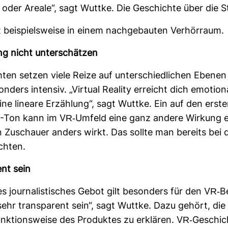
der Areale“, sagt Wuttke. Die Geschichte über die S
 bei­spiels­weise in einem nach­ge­bauten Ver­hör­raum.
ung nicht unter­schätzen
ten setzen viele Reize auf unter­schied­li­chen Ebenen
n­ders intensiv. „Vir­tual Rea­lity erreicht dich emo­tiona
eine lineare Erzäh­lung“, sagt Wuttke. Ein auf den erste
-Ton kann im VR-​Umfeld eine ganz andere Wir­kung en
n Zuschauer anders wirkt. Das sollte man bereits bei 
chten.
ent sein
es jour­na­lis­ti­sches Gebot gilt beson­ders für den VR-​B
hr trans­pa­rent sein“, sagt Wuttke. Dazu gehört, die 
k­ti­ons­weise des Pro­duktes zu erklären. VR-​Geschi