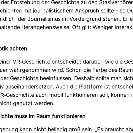
 der Ent­ste­hung der Geschichte zu den Sta­si­verhören 
chichten mit jour­na­lis­ti­schem Anspruch sollte – so D
änd­lich der Jour­na­lismus im Vor­der­grund stehen. Er e
al­tende Her­an­ge­hens­weise. Oft gilt: Weniger Inter­ak­ti
ptik achten
iner VR-​Geschichte ent­scheidet dar­über, wie die Ge
er wahr­ge­nommen wird. Schon die Farbe des Rau
 der Geschichte beein­flussen. Des­halb sollte man sic
v aus­ein­an­der­setzen. Auch die Platt­form ist ent­sche
-​Geschichte auch mobil funk­tio­nieren soll, könne
 nicht genutzt werden.
ichte muss im Raum funk­tio­nieren
e­bung kann nicht beliebig groß sein. „Es braucht ab