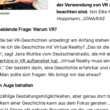
der Ver­wen­dung von VR 
beachten sind.
Von
Eike 
wedder
Hopp­mann, JONA/KAS
chei­dende Frage: Warum VR?
die bei VR-​Geschichten unbe­dingt am Anfang stehen 
e ich die Geschichte mit Vir­tual Rea­lity? „Das ist die
“, sagt Jana Wuttke vom Deutsch­land­radio, die mit 
­verhöre in VR auf­be­reitet hat
.
„Vir­tual Rea­lity muss e
.“ Der besteht darin, eine Geschichte erfahrbar und 
Man sollte sich fragen: Wo bringt mir das etwas?
im Auge behalten
zäh­lige Gestal­tungs­mög­lich­keiten, aber genau dort 
 Kern einer Geschichte kann aus dem Fokus geraten. 