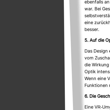
eben­falls an
war. Bei Ges
selbst­ver­st
eine zurück­h
besser.
5. Auf die O
Das Design e
vom Zuschau
die Wir­kung
Optik intensi
Wenn eine VR
Funk­tionen
6. Die Gesch
Eine VR-​Umg