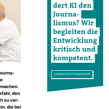
dert KI den
Jour­na­
lismus? Wir
begleiten die
Ent­wick­lung
kri­tisch und
kom­pe­tent.
Jour­na­
UNSER POSITIONSPAPIER
re
 machen.
efahr, den
ch zu ver­
ln, die bei