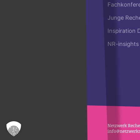
Fachkonfer
Junge Rech
Inspiration 
NR-insights
Netz­werk Recher
info@netz­werk­