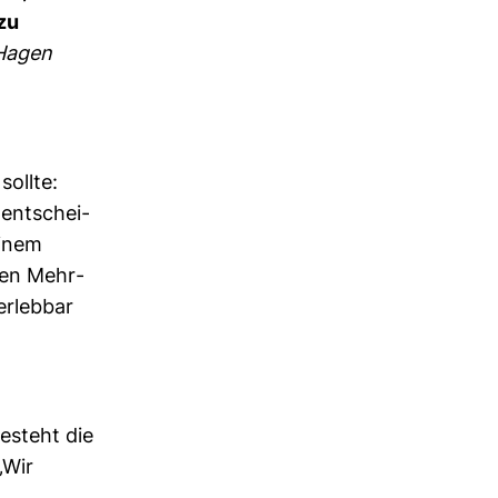
zu
Hagen
sollte:
 ent­schei­
einem
inen Mehr­
erlebbar
besteht die
„Wir