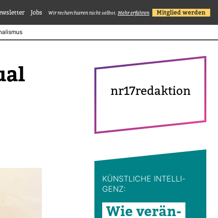
ewsletter
Jobs
Mitglied werden
Wir recherchieren nicht selbst.
Mehr erfahren
rnalismus
ual
nr17redak­tion
KÜNST­LICHE INTEL­LI­
GENZ:
Wie ver­än­