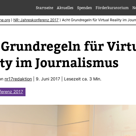
Startseite
Aktuelles
Spenden
Förderkuratorium
N
he.org
⟩
NR-Jahreskonferenz 2017
⟩
Acht Grundregeln für Virtual Reality im Jou
Grund­re­geln für Vir­t
ity im Jour­na­lismus
von
nr17redak­tion
| 9. Juni 2017 | Lese­zeit ca. 3 Min.
ferenz 2017