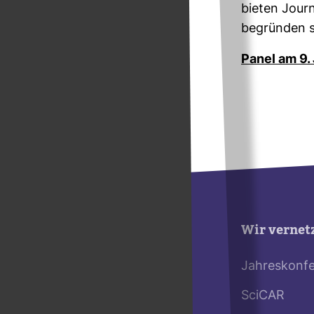
bieten Jour­n
begründen s
Panel am 9.
Wir vernet
Jahreskonf
SciCAR