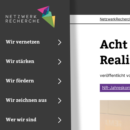
NetzwerkRecherc
Acht 
Wir vernetzen
Rea­l
Wir stärken
ver­öf­fent­licht 
Wir fördern
NR-Jahreskon
Wir zeichnen aus
Wer wir sind