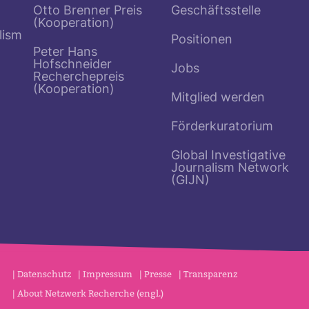
Otto Brenner Preis
Geschäftsstelle
(Kooperation)
lism
Positionen
Peter Hans
Hofschneider
Jobs
Recherchepreis
(Kooperation)
Mitglied werden
Förderkuratorium
Global Investigative
Journalism Network
(GIJN)
Datenschutz
Impressum
Presse
Transparenz
About Netzwerk Recherche (engl.)