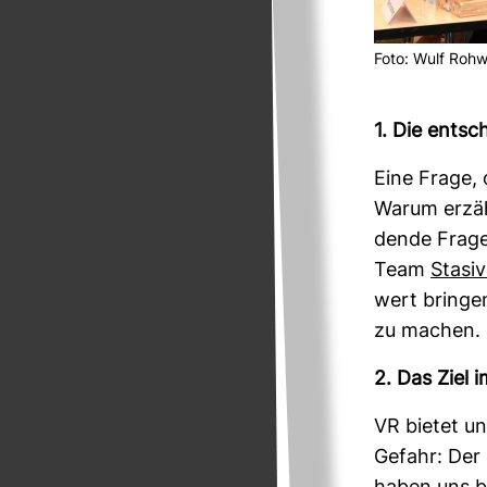
Foto: Wulf Roh­
1. Die ent­s
Eine Frage, 
Warum erzähl
dende Frage
Team
Sta­si
wert bringen
zu machen. 
2. Das Ziel 
VR bietet un
Gefahr: Der