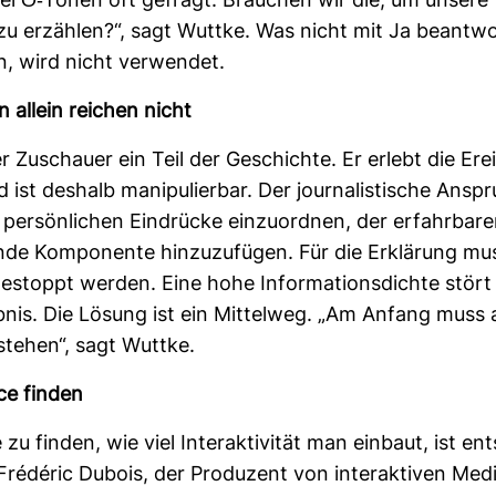
i O-​Tönen oft gefragt: Brau­chen wir die, um unsere
u erzählen?“, sagt Wuttke. Was nicht mit Ja beant­w
, wird nicht ver­wendet.
 allein rei­chen nicht
er Zuschauer ein Teil der Geschichte. Er erlebt die Erei
d ist des­halb mani­pu­lierbar. Der jour­na­lis­ti­sche Ansp
 per­sön­li­chen Ein­drücke ein­zu­ordnen, der erfahr­bar
ende Kom­po­nente hin­zu­zu­fügen. Für die Erklä­rung mu
stoppt werden. Eine hohe Infor­ma­ti­ons­dichte stört a
bnis. Die Lösung ist ein Mit­telweg. „Am Anfang muss
 stehen“, sagt Wuttke.
ce finden
zu finden, wie viel Inter­ak­ti­vität man ein­baut, ist ent
Frédéric Dubois, der Pro­du­zent von inter­ak­tiven Med