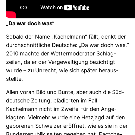
„Da war doch was“
Sobald der Name „Kachelmann“ fällt, denkt der
durch­schnitt­liche Deut­sche: „Da war doch was.“
2010 machte der Wet­ter­mo­de­rator Schlag­
zeilen, da er der Ver­ge­wal­ti­gung bezich­tigt
wurde – zu Unrecht, wie sich später her­aus­
stellte.
Allen voran Bild und Bunte, aber auch die Süd­
deut­sche Zei­tung, plä­dierten im Fall
Kachelmann nicht im Zweifel für den Ange­
klagten. Viel­mehr wurde eine Hetz­jagd auf den
gebo­renen Schweizer eröffnet, wie es sie in der
Bun­des­re­pu­blik selten gegeben hat. Fact­che­