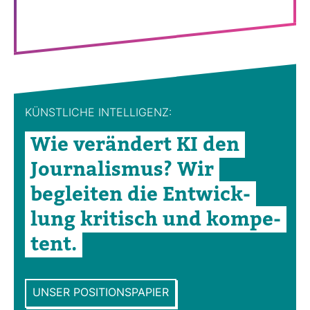
KÜNST­LICHE INTEL­LI­GENZ:
Wie ver­än­dert KI den
Jour­na­lismus? Wir
begleiten die Ent­wick­
lung kri­tisch und kom­pe­
tent.
UNSER POSITIONSPAPIER