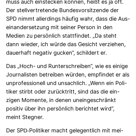
muss auch ein­ste­cken können, heißt es ja oft.
Der stell­ver­tre­tende Bun­des­vor­sit­zende der
SPD nimmt aller­dings häufig wahr, dass die Aus­
ein­an­der­set­zung mit seiner Person in den
Medien zu per­sön­lich statt­findet. „Da steht
dann wieder, ich würde das Gesicht ver­ziehen,
dau­er­haft negativ gucken“, schil­dert er.
Das „Hoch- und Run­ter­schreiben“, wie es einige
Jour­na­listen betreiben würden, emp­findet er als
unpro­fes­sio­nell und unsach­lich. „Wenn ein Poli­
tiker stirbt oder zurück­tritt, sind das die ein­
zigen Momente, in denen unein­ge­schränkt
positiv über ihn per­sön­lich berichtet wird“,
meint Stegner.
Der SPD-​Poli­tiker macht gele­gent­lich mit mei­