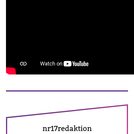
nr17redak­tion