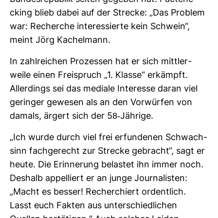
cking blieb dabei auf der Strecke: „Das Pro­blem
war: Recherche inter­es­sierte kein Schwein“,
meint Jörg Kachelmann.
In zahl­rei­chen Pro­zessen hat er sich mitt­ler­
weile einen Frei­spruch „1. Klasse“ erkämpft.
Aller­dings sei das mediale Inter­esse daran viel
geringer gewesen als an den Vor­würfen von
damals, ärgert sich der 58-​Jäh­rige.
„Ich wurde durch viel frei erfun­denen Schwach­
sinn fach­ge­recht zur Strecke gebracht“, sagt er
heute. Die Erin­ne­rung belastet ihn immer noch.
Des­halb appel­liert er an junge Jour­na­listen:
„Macht es besser! Recher­chiert ordent­lich.
Lasst euch Fakten aus unter­schied­li­chen