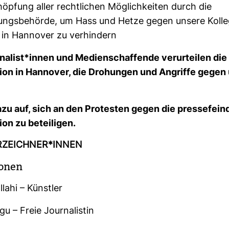
öpfung aller rechtlichen Möglichkeiten durch die
ngsbehörde, um Hass und Hetze gegen unsere Koll
 in Hannover zu verhindern
­na­list*innen und Medi­en­schaf­fende ver­ur­teilen di
tion in Han­nover, die Dro­hungen und Angriffe gegen
zu auf, sich an den Pro­testen gegen die pres­se­feind
ion zu betei­ligen.
R­ZEICHNER*INNEN
­sonen
­lahi – Künstler
gu – Freie Jour­na­listin