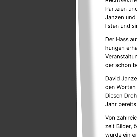
Rechts­ex­tr
Par­teien un
Janzen und A
listen und s
Der Hass auf
hungen erhal
Ver­an­stal­
der schon be
David Janze
den Worten 
Diesen Dro­h
Jahr bereits
Von zahl­rei
zeit Bilder,
wurde ein en