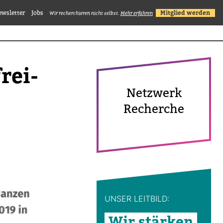
ewsletter
Jobs
Mitglied werden
Wir recherchieren nicht selbst.
Mehr erfahren
frei­
Netz­werk
Recherche
UNSER LEIT­BILD:
Wir stärken