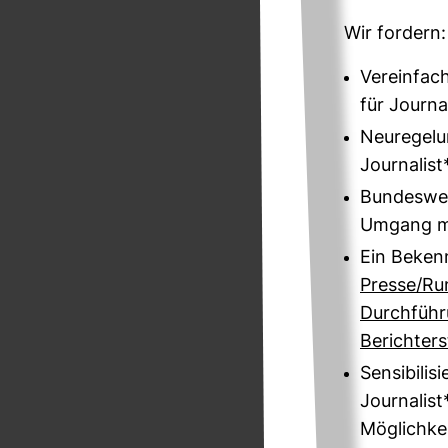
Wir for­dern:
Vereinfac
für Journa
Neuregelu
Journalis
Bundeswei
Umgang mi
Ein Bekenn
Presse/Ru
Durchführ
Berichter
Sensibilis
Journalis
Möglichke