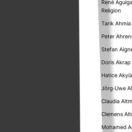
René Aguigah 
Reli­gion
Tarik Ahmia 
Peter Ahren
Stefan Aigner
Doris Akrap 
Hatice Akyün 
Jörg-​Uwe Al
Claudia Alt­m
Cle­mens Al
Mohamed Amja