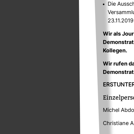
Die Aussch
Versammlu
23.11.2019
Wir als Jour
Demons­tra­
Kol­legen.
Wir rufen da
Demons­tra­t
ERST­UN­TE
Ein­zel­per
Michel Abdol
Chris­tiane A