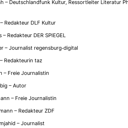
– Deutsch­land­funk Kultur, Res­sort­leiter Lite­ratur Phi
– Redak­teur DLF Kultur
s – Redak­teur DER SPIEGEL
 – Jour­na­list regens­burg-​digital
– Redak­teurin taz
– Freie Jour­na­listin
big – Autor
ann – Freie Jour­na­listin
t­mann – Redak­teur ZDF
hid – Jour­na­list