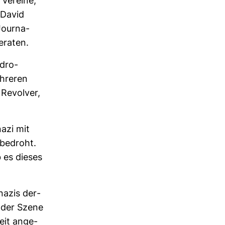
Ver­eine,
 David
our­na­
eraten.
­dro­
h­reren
 Revolver,
azi mit
 bedroht.
 es dieses
nazis der­
n der Szene
reit ange­