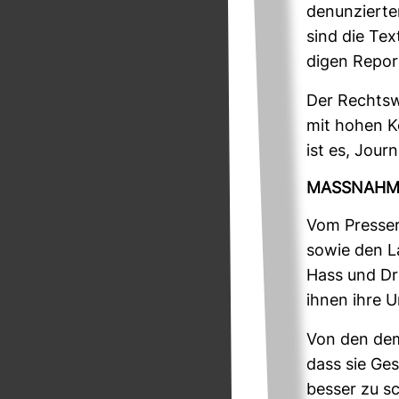
denun­zierte
sind die Tex
digen Repor
Der Rechtswe
mit hohen Ko
ist es, Jour­
MASS­NAHM
Vom Pres­ser
sowie den La
Hass und Dro
ihnen ihre U
Von den demo
dass sie Ges
besser zu s