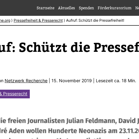
Startseite
Aktuelles
Spenden
Förderkuratorium
N
he.org
⟩
Pressefreiheit & Presserecht
⟩
Aufruf: Schützt die Pressefreiheit!
f: Schützt die Pres­se­
von
Netz­werk Recherche
| 15. November 2019 | Lese­zeit ca. 18 Min.
 & Presserecht