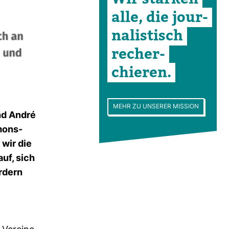
alle, die jour­
na­lis­tisch
recher­
chieren.
MEHR ZU UNSERER MISSION
und André
mons­
 wir die
uf, sich
r­dern