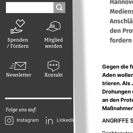
Suchen
nach:
Spenden
Mitglied
/ Fördern
werden
Gegen die fr
Newsletter
Kontakt
Aden wollen
trieren. Als 
Dro­hungen 
an den Pro­t
Maß­nahmen 
Folge uns auf:
Instagram
LinkedIn
ANGRIFFE S