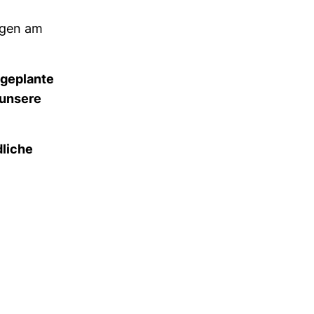
egen am
e geplante
 unsere
­liche