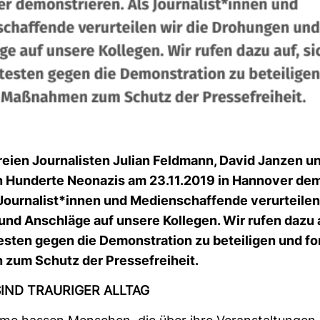
eien Jour­na­listen Julian Feld­mann, David Janzen 
 Hun­derte Neo­nazis am 23.11.2019 in Han­nover de
Jour­na­list*innen und Medi­en­schaf­fende ver­ur­teilen
und Anschläge auf unsere Kol­legen. Wir rufen dazu a
esten gegen die Demons­tra­tion zu betei­ligen und fo
zum Schutz der Pres­se­frei­heit.
IND TRAU­RIGER ALLTAG