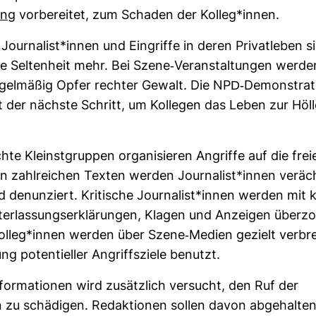
ing
vor­be­reitet, zum Schaden der Kolleg*innen.
Jour­na­list*innen und Ein­griffe in deren Pri­vat­leben s
ne Sel­ten­heit mehr. Bei Szene-​Ver­an­stal­tungen werd
egel­mäßig Opfer rechter Gewalt. Die NPD-​Demons­tra­t
t der nächste Schritt, um Kol­legen das Leben zur Höll
hte Kleinst­gruppen orga­ni­sieren Angriffe auf die frei
In zahl­rei­chen Texten werden Jour­na­list*innen ver­äch
enun­ziert. Kri­ti­sche Jour­na­list*innen werden mit ko
ter­las­sungs­er­klä­rungen, Klagen und Anzeigen über­z
lleg*innen werden über Szene-​Medien gezielt ver­bre
ung poten­ti­eller Angriffs­ziele benutzt.
­for­ma­tionen wird zusätz­lich ver­sucht, den Ruf der
 zu schä­digen. Redak­tionen sollen davon abge­halte