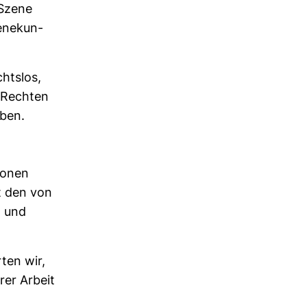
 Szene
­ne­kun­
chtslos,
n Rechten
eben.
tionen
it den von
n und
ten wir,
rer Arbeit