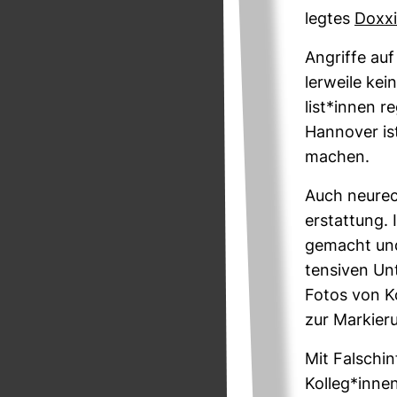
legtes
Doxx
Angriffe auf 
ler­weile kei
list*innen r
Han­nover is
machen.
Auch neu­rec
erstat­tung. 
gemacht und d
ten­siven Un
Fotos von Ko
zur Mar­kie­r
Mit Falsch­in
Kolleg*innen