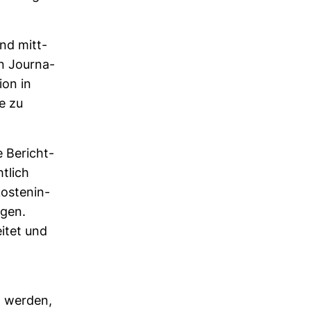
ind mitt­
en Jour­na­
ion in
e zu
e Bericht­
t­lich
s­ten­in­
ogen.
itet und
n werden,