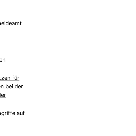
meldeamt
den
tzen für
n bei der
der
griffe auf
n