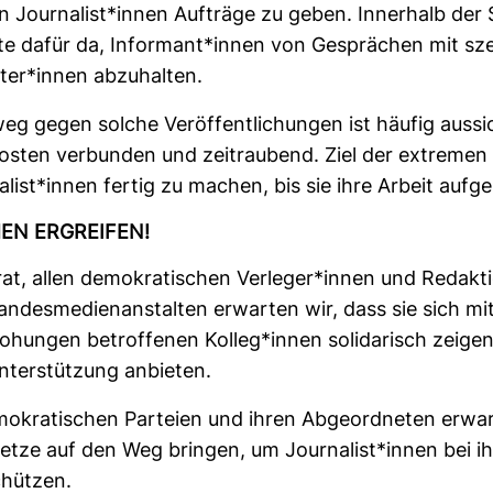
n Jour­na­list*innen Auf­träge zu geben. Inner­halb der
te dafür da, Infor­mant*innen von Gesprä­chen mit sze
ter*innen abzu­halten.
g gegen solche Ver­öf­fent­li­chungen ist häufig aus­si
sten ver­bunden und zeit­rau­bend. Ziel der extreme
na­list*innen fertig zu machen, bis sie ihre Arbeit auf­g
EN ERGREIFEN!
at, allen demo­kra­ti­schen Ver­leger*innen und Redak­
n­des­me­di­en­an­stalten erwarten wir, dass sie sich m
­hungen betrof­fenen Kolleg*innen soli­da­risch zeige
nter­stüt­zung anbieten.
­kra­ti­schen Par­teien und ihren Abge­ord­neten erwar
etze auf den Weg bringen, um Jour­na­list*innen bei ih
chützen.