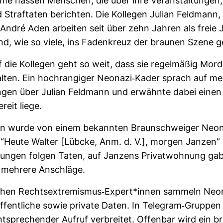
eme hassen Men­schen, die über ihre Ver­an­stal­tungen, 
d Straf­taten berichten. Die Kol­legen Julian Feld­mann,
ndré Aden arbeiten seit über zehn Jahren als freie J
ind, wie so viele, ins Faden­kreuz der braunen Szene g
 die Kol­legen geht so weit, dass sie regel­mäßig Mord
ten. Ein hoch­ran­giger Neo­nazi-​Kader sprach auf me
tungen über Julian Feld­mann und erwähnte dabei einen
reit liege.
n wurde von einem bekannten Braun­schweiger Neo­n
“Heute Walter [Lübcke, Anm. d. V.], morgen Janzen”
ungen folgen Taten, auf Jan­zens Pri­vat­woh­nung gab
 meh­rere Anschläge.
­chen Rechts­ex­tre­mismus-​Expert*innen sam­meln Neo­
 öffent­liche sowie pri­vate Daten. In Tele­gram-​Gruppe
t­spre­chender Aufruf ver­breitet. Offenbar wird ein b