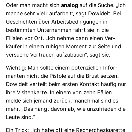
Oder man macht sich
analog
auf die Suche. „Ich
mache sehr viel Lauf­ar­beit“, sagt Dowi­deit. Bei
Geschichten über Arbeits­be­din­gungen in
bestimmten Unter­nehmen fährt sie in die
Filialen vor Ort. „Ich nehme dann einen Ver­
käufer in einem ruhigen Moment zur Seite und
ver­suche Ver­trauen auf­zu­bauen“, sagt sie.
Wichtig: Man sollte einem poten­zi­ellen Infor­
manten nicht die Pis­tole auf die Brust setzen.
Dowi­deit ver­teilt beim ersten Kon­takt häufig nur
ihre Visi­ten­karte. In einem von zehn Fällen
melde sich jemand zurück, manchmal sind es
mehr. „Das hängt davon ab, wie unzu­frieden die
Leute sind.“
Ein Trick: „Ich habe oft eine Recher­che­zi­ga­rette