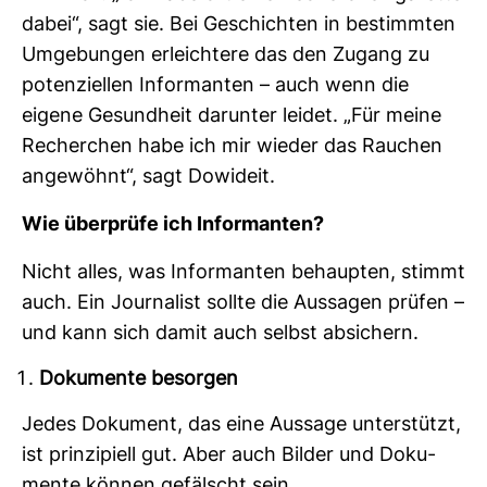
dabei“, sagt sie. Bei Geschichten in bestimmten
Umge­bungen erleich­tere das den Zugang zu
poten­zi­ellen Infor­manten – auch wenn die
eigene Gesund­heit dar­unter leidet. „Für meine
Recher­chen habe ich mir wieder das Rau­chen
ange­wöhnt“, sagt Dowi­deit.
Wie über­prüfe ich Infor­manten?
Nicht alles, was Infor­manten behaupten, stimmt
auch. Ein Jour­na­list sollte die Aus­sagen prüfen –
und kann sich damit auch selbst absi­chern.
Dokumente besorgen
Jedes Doku­ment, das eine Aus­sage unter­stützt,
ist prin­zi­piell gut. Aber auch Bilder und Doku­
mente können gefälscht sein.