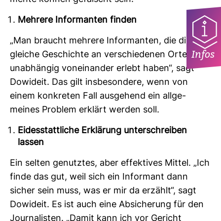
Mehrere Informanten finden
„Man braucht meh­rere Infor­manten, die die
Infos
gleiche Geschichte an ver­schie­denen Orten
unab­hängig von­ein­ander erlebt haben“, sagt
Dowi­deit. Das gilt ins­be­son­dere, wenn von
einem kon­kreten Fall aus­ge­hend ein all­ge­
meines Pro­blem erklärt werden soll.
Eidesstattliche Erklärung unterschreiben
lassen
Ein selten genutztes, aber effek­tives Mittel. „Ich
finde das gut, weil sich ein Infor­mant dann
sicher sein muss, was er mir da erzählt“, sagt
Dowi­deit. Es ist auch eine Absi­che­rung für den
Jour­na­listen. „Damit kann ich vor Gericht