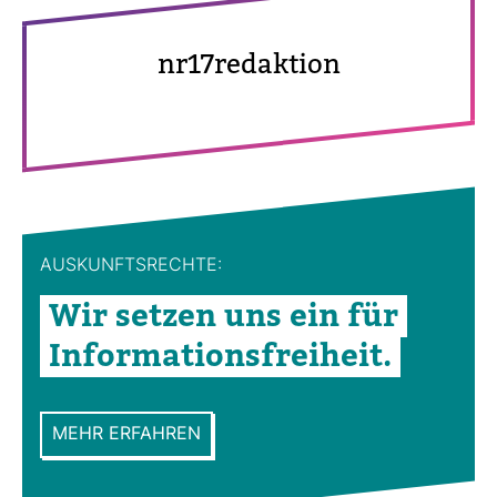
nr17redak­tion
AUS­KUNFTS­RECHTE:
Wir setzen uns ein für
Infor­ma­ti­ons­frei­heit.
MEHR ERFAHREN