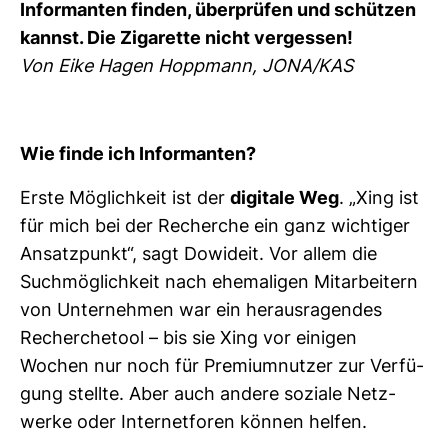
Infor­manten finden, über­prüfen und schützen
kannst. Die Ziga­rette nicht ver­gessen!
Von Eike Hagen Hopp­mann, JONA/KAS
Wie finde ich Infor­manten?
Erste Mög­lich­keit ist der
digi­tale Weg
. „Xing ist
für mich bei der Recherche ein ganz wich­tiger
Ansatz­punkt“, sagt Dowi­deit. Vor allem die
Such­mög­lich­keit nach ehe­ma­ligen Mit­ar­bei­tern
von Unter­nehmen war ein her­aus­ra­gendes
Recher­che­tool – bis sie Xing vor einigen
Wochen nur noch für Pre­mi­um­nutzer zur Ver­fü­
gung stellte. Aber auch andere soziale Netz­
werke oder Inter­net­foren können helfen.