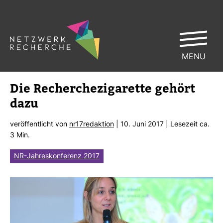
MENU
Die Recher­che­zi­ga­rette gehört
dazu
ver­öf­fent­licht von
nr17redak­tion
| 10. Juni 2017 | Lese­zeit ca.
3 Min.
NR-Jahreskonferenz 2017