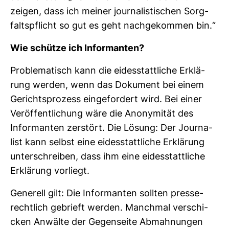
zeigen, dass ich meiner jour­na­lis­ti­schen Sorg­
falts­pflicht so gut es geht nach­ge­kommen bin.“
Wie schütze ich Infor­manten?
Pro­ble­ma­tisch kann die eides­statt­liche Erklä­
rung werden, wenn das Doku­ment bei einem
Gerichts­pro­zess ein­ge­for­dert wird. Bei einer
Ver­öf­fent­li­chung wäre die Anony­mität des
Infor­manten zer­stört. Die Lösung: Der Jour­na­
list kann selbst eine eides­statt­liche Erklä­rung
unter­schreiben, dass ihm eine eides­statt­liche
Erklä­rung vor­liegt.
Gene­rell gilt: Die Infor­manten sollten pres­se­
recht­lich gebrieft werden. Manchmal ver­schi­
cken Anwälte der Gegen­seite Abmah­nungen