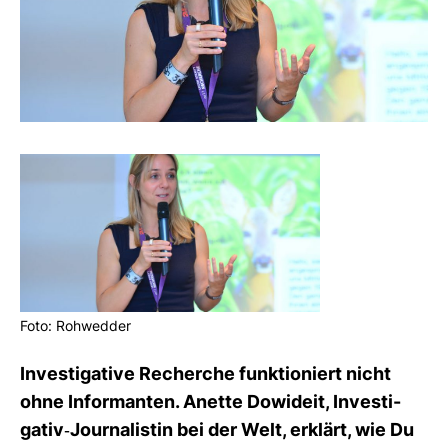
Foto: Roh­wedder
Inves­ti­ga­tive Recherche funk­tio­niert nicht
ohne Infor­manten. Anette Dowi­deit, Inves­ti­
gativ-​Jour­na­listin bei der Welt, erklärt, wie Du