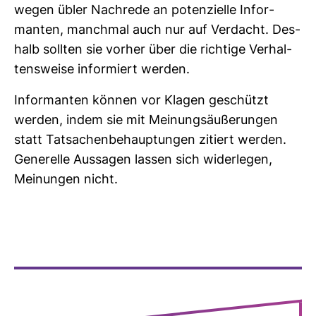
wegen übler Nach­rede an poten­zi­elle Infor­
manten, manchmal auch nur auf Ver­dacht. Des­
halb sollten sie vorher über die rich­tige Ver­hal­
tens­weise infor­miert werden.
Infor­manten können vor Klagen geschützt
werden, indem sie mit Mei­nungs­äu­ße­rungen
statt Tat­sa­chen­be­haup­tungen zitiert werden.
Gene­relle Aus­sagen lassen sich wider­legen,
Mei­nungen nicht.