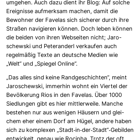
umgehen. Auch dazu dient ihr Blog: Auf solche
Ereig­nisse auf­merksam machen, damit die
Bewohner der Favelas sich sicherer durch ihre
Straßen navi­gieren können. Doch leben können
die beiden von ihren Web­seiten nicht; Jaro­
schewski und Peter­an­derl ver­kaufen auch
regel­mäßig Texte an deut­sche Medien wie
„Welt“ und „Spiegel Online“.
„Das alles sind keine Rand­ge­schichten“, meint
Jaro­schewski, immerhin wohnt ein Viertel der
Bevöl­ke­rung Rios in den Favelas. Über 1000
Sied­lungen gibt es hier mitt­ler­weile. Manche
bestehen nur aus wenigen Häu­sern und glei­
chem eher einem Dorf am Hügel, andere haben
sich zu kom­plexen „Stadt-​in-​der-​Stadt“-​Gebilden
ent­wi­ckelt, genau wie Rocinha. Trotz der oft