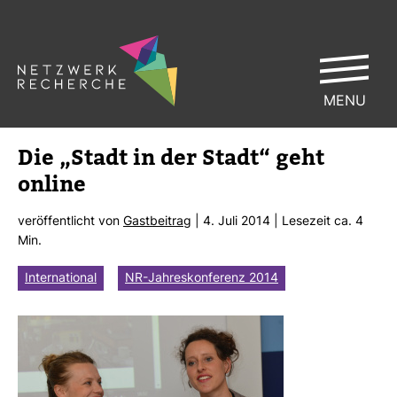
MENU
Die „Stadt in der Stadt“ geht
online
ver­öf­fent­licht von
Gast­bei­trag
| 4. Juli 2014 | Lese­zeit ca. 4
Min.
International
NR-Jahreskonferenz 2014