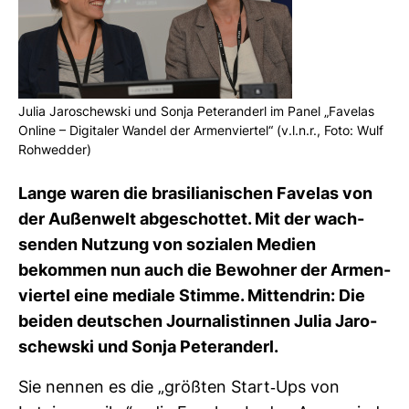
Julia Jaro­schewski und Sonja Peter­an­derl im Panel „Favelas
Online – Digi­taler Wandel der Armen­viertel“ (v.l.n.r., Foto: Wulf
Roh­wedder)
Lange waren die bra­si­lia­ni­schen Favelas von
der Außen­welt abge­schottet. Mit der wach­
senden Nut­zung von sozialen Medien
bekommen nun auch die Bewohner der Armen­
viertel eine mediale Stimme. Mit­ten­drin: Die
beiden deut­schen Jour­na­lis­tinnen Julia Jaro­
schewski und Sonja Peter­an­derl.
Sie nennen es die „größten Start-​Ups von