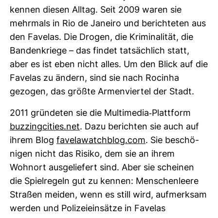
kennen diesen Alltag. Seit 2009 waren sie
mehr­mals in Rio de Janeiro und berich­teten aus
den Favelas. Die Drogen, die Kri­mi­na­lität, die
Ban­den­kriege – das findet tat­säch­lich statt,
aber es ist eben nicht alles. Um den Blick auf die
Favelas zu ändern, sind sie nach Rocinha
gezogen, das größte Armen­viertel der Stadt.
2011 grün­deten sie die Mul­ti­media-​Platt­form
buz­zing­ci­ties.net
. Dazu berichten sie auch auf
ihrem Blog
favela­watch­blog.com
. Sie beschö­
nigen nicht das Risiko, dem sie an ihrem
Wohnort aus­ge­lie­fert sind. Aber sie scheinen
die Spiel­re­geln gut zu kennen: Men­schen­leere
Straßen meiden, wenn es still wird, auf­merksam
werden und Poli­zei­ein­sätze in Favelas