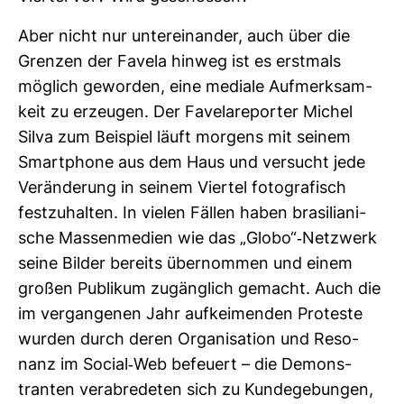
Aber nicht nur unter­ein­ander, auch über die
Grenzen der Favela hinweg ist es erst­mals
mög­lich geworden, eine mediale Auf­merk­sam­
keit zu erzeugen. Der Fave­la­re­porter Michel
Silva zum Bei­spiel läuft mor­gens mit seinem
Smart­phone aus dem Haus und ver­sucht jede
Ver­än­de­rung in seinem Viertel foto­gra­fisch
fest­zu­halten. In vielen Fällen haben bra­si­lia­ni­
sche Mas­sen­me­dien wie das „Globo“-​Netz­werk
seine Bilder bereits über­nommen und einem
großen Publikum zugäng­lich gemacht. Auch die
im ver­gan­genen Jahr auf­kei­menden Pro­teste
wurden durch deren Orga­ni­sa­tion und Reso­
nanz im Social-​Web befeuert – die Demons­
tranten ver­ab­re­deten sich zu Kun­de­ge­bungen,