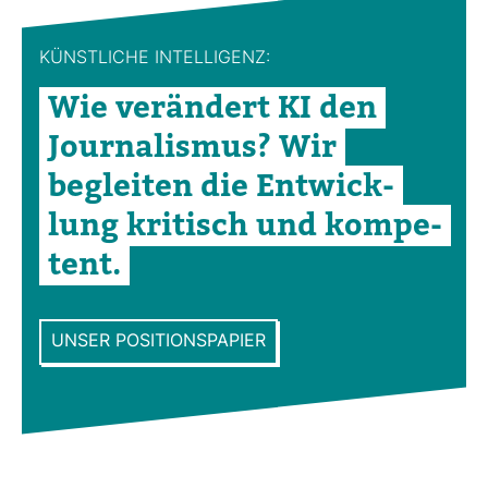
KÜNST­LICHE INTEL­LI­GENZ:
Wie ver­än­dert KI den
Jour­na­lismus? Wir
begleiten die Ent­wick­
lung kri­tisch und kom­pe­
tent.
UNSER POSITIONSPAPIER