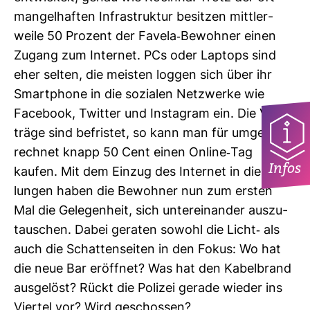
man­gel­haften Infra­struktur besitzen mitt­ler­
weile 50 Pro­zent der Favela-​Bewohner einen
Zugang zum Internet. PCs oder Lap­tops sind
eher selten, die meisten loggen sich über ihr
Smart­phone in die sozialen Netz­werke wie
Face­book, Twitter und Insta­gram ein. Die Ver­
träge sind befristet, so kann man für umge­
rechnet knapp 50 Cent einen Online-​Tag
Infos
kaufen. Mit dem Einzug des Internet in die Sied­
lungen haben die Bewohner nun zum ersten
Mal die Gele­gen­heit, sich unter­ein­ander aus­zu­
tau­schen. Dabei geraten sowohl die Licht-​ als
auch die Schat­ten­seiten in den Fokus: Wo hat
die neue Bar eröffnet? Was hat den Kabel­brand
aus­ge­löst? Rückt die Polizei gerade wieder ins
Viertel vor? Wird geschossen?