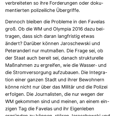
ver­brei­teten so ihre For­de­rungen oder doku­
men­tierten poli­zei­liche Über­griffe.
Den­noch bleiben die Pro­bleme in den Favelas
groß. Ob die WM und Olympia 2016 dazu bei­
tragen, dass sich daran lang­fristig etwas
ändert? Dar­über können Jaro­schewski und
Peter­an­derl nur mut­maßen. Die Frage sei, ob
der Staat auch bereit sei, danach struk­tu­relle
Maß­nahmen zu ergreifen, wie die Wasser-​ und
die Strom­ver­sor­gung auf­zu­bauen. Die Inte­gra­
tion einer ganzen Stadt und ihrer Bewoh­nern
könne nicht nur über das Militär und die Polizei
erfolgen. Die Jour­na­listen, die nur wegen der
WM gekommen sind und meinen, an einem ein­
zigen Tag die Favelas und ihr Eigen­leben