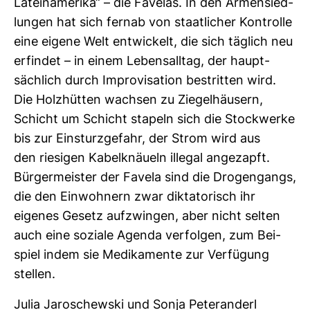
Latein­ame­rika“ – die Favelas. In den Armen­sied­
lungen hat sich fernab von staat­li­cher Kon­trolle
eine eigene Welt ent­wi­ckelt, die sich täg­lich neu
erfindet – in einem Lebens­alltag, der haupt­
säch­lich durch Impro­vi­sa­tion bestritten wird.
Die Holz­hütten wachsen zu Zie­gel­häu­sern,
Schicht um Schicht sta­peln sich die Stock­werke
bis zur Ein­sturz­ge­fahr, der Strom wird aus
den rie­sigen Kabel­knäueln illegal ange­zapft.
Bür­ger­meister der Favela sind die Dro­gen­gangs,
die den Ein­woh­nern zwar dik­ta­to­risch ihr
eigenes Gesetz auf­zwingen, aber nicht selten
auch eine soziale Agenda ver­folgen, zum Bei­
spiel indem sie Medi­ka­mente zur Ver­fü­gung
stellen.
Julia Jaro­schewski und Sonja Peter­an­derl