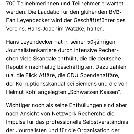
700 Teil­neh­me­rinnen und Teil­nehmer erwartet
werden. Die Lau­datio für den glü­henden BVB-​
Fan Ley­en­de­cker wird der Geschäfts­führer des
Ver­eins, Hans-​Joa­chim Watzke, halten.
Hans Ley­en­de­cker hat in seiner 50-​jäh­rigen
Jour­na­lis­ten­kar­riere durch inten­sive Recher­
chen viele Skan­dale ent­hüllt, die die deut­sche
Repu­blik nach­haltig beschäf­tigten. Dazu zählen
u.a. die Flick-​Affäre, die CDU-​Spen­den­af­färe,
der Kor­rup­ti­ons­skandal bei Sie­mens und die von
Helmut Kohl ange­legten „Schwarzen Kassen“.
Wich­tiger noch als seine Ent­hül­lungen sind aber
nach Ansicht von Netz­werk Recherche die
Impulse für das pro­fes­sio­nelle Selbst­ver­ständnis
der Jour­na­listen und für die Orga­ni­sa­tion der