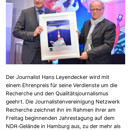
Der Jour­na­list Hans Ley­en­de­cker wird mit
einem Ehren­preis für seine Ver­dienste um die
Recherche und den Qua­li­täts­jour­na­lismus
geehrt. Die Jour­na­lis­ten­ver­ei­ni­gung Netz­werk
Recherche zeichnet ihn im Rahmen ihrer am
Freitag begin­nenden Jah­res­ta­gung auf dem
NDR-​Gelände in Ham­burg aus, zu der mehr als