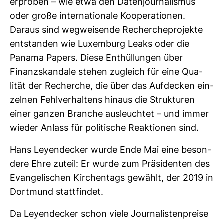
erproben – wie etwa den Daten­jour­na­lismus
oder große inter­na­tio­nale Koope­ra­tionen.
Daraus sind weg­wei­sende Recher­che­pro­jekte
ent­standen wie Luxem­burg Leaks oder die
Panama Papers. Diese Ent­hül­lungen über
Finanz­skan­dale stehen zugleich für eine Qua­
lität der Recherche, die über das Auf­de­cken ein­
zelnen Fehl­ver­hal­tens hinaus die Struk­turen
einer ganzen Branche aus­leuchtet – und immer
wieder Anlass für poli­ti­sche Reak­tionen sind.
Hans Ley­en­de­cker wurde Ende Mai eine beson­
dere Ehre zuteil: Er wurde zum Prä­si­denten des
Evan­ge­li­schen Kir­chen­tags gewählt, der 2019 in
Dort­mund statt­findet.
Da Ley­en­de­cker schon viele Jour­na­lis­ten­preise