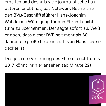
erhalten und des­halb viele jour­na­lis­ti­sche Lau­
da­toren erlebt hat, bat Netz­werk Recherche
den BVB-​Geschäfts­führer Hans-​Joa­chim
Watzke die Wür­di­gung für den Ehren-​Leucht­
turm zu über­nehmen. Der sagte sofort zu. Weiß
er doch, dass dieser BVB seit mehr als 60
Jahren die große Lei­den­schaft von Hans Ley­en­
de­cker ist.
Die gesamte Ver­lei­hung des Ehren-​Leucht­turms
2017 könnt ihr hier ansehen (ab Minute 22):
Infos