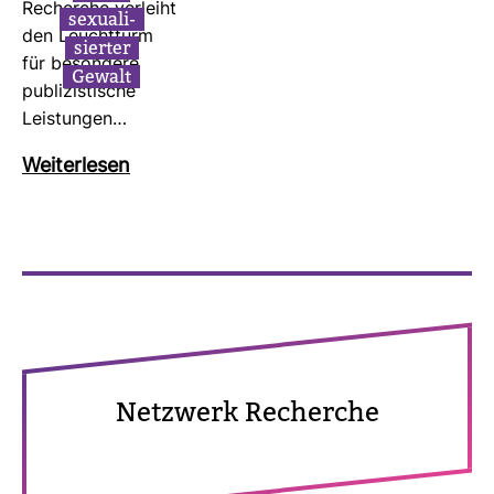
Recherche ver­leiht
sexua­li­
den Leucht­turm
sierter
für beson­dere
Gewalt
publi­zis­ti­sche
Leis­tungen…
Wei­ter­lesen
Netz­werk Recherche