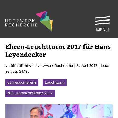
MENU
Ehren-​Leucht­turm 2017 für Hans
Ley­en­de­cker
ver­öf­fent­licht von
Netz­werk Recherche
| 8. Juni 2017 | Lese­
zeit ca. 2 Min.
Jahreskonferenz
Leuchtturm
NR-Jahreskonferenz 2017