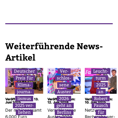
Wei­ter­füh­rende News-​
Artikel
Deut­scher
Ver­
Leucht­
Preis für
schlos­
turm
Kli­ma­
sene
2025
jour­na­
Auster
an
lismus
2026
Robert
Veröffentlicht am: 13.
Veröffentlicht am:
Veröffentlicht am:
Juni 2025
12. Juni 2026
10. Juni 2025
2025 ver­
geht an
Pausch
Der mit ins­ge­samt
Ver­schlos­sene
Netz­werk
liehen
Ber­lins
für
6.000 Euro
Auster 2026
Recherche ver­