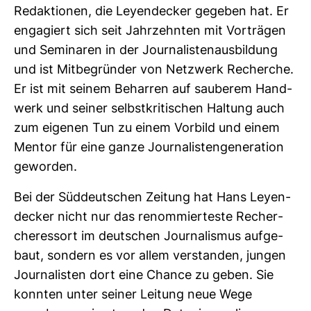
Redak­tionen, die Ley­en­de­cker gegeben hat. Er
enga­giert sich seit Jahr­zehnten mit Vor­trägen
und Semi­naren in der Jour­na­lis­ten­aus­bil­dung
und ist Mit­be­gründer von Netz­werk Recherche.
Er ist mit seinem Beharren auf sau­berem Hand­
werk und seiner selbst­kri­ti­schen Hal­tung auch
zum eigenen Tun zu einem Vor­bild und einem
Mentor für eine ganze Jour­na­lis­ten­ge­nera­tion
geworden.
Bei der Süd­deut­schen Zei­tung hat Hans Ley­en­
de­cker nicht nur das renom­mier­teste Recher­
che­res­sort im deut­schen Jour­na­lismus auf­ge­
baut, son­dern es vor allem ver­standen, jungen
Jour­na­listen dort eine Chance zu geben. Sie
konnten unter seiner Lei­tung neue Wege