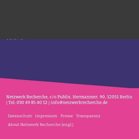
Mitglied werden
Förderkuratorium
Global Investigative Journalism Network
(GIJN)
Netz­werk Recherche, c/o Publix, Her­mannstr. 90, 12051 Berlin
| Tel: 030 49 85 40 12 |
info@netz­werk­re­cherche.de
Datenschutz
Impressum
Presse
Transparenz
About Netzwerk Recherche (engl.)