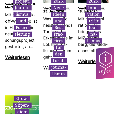
pro­jekt:
2026:
2025:
Veröffentlicht am: 9.
Jour­na­
Neue
Inno­
Mai 2025
Veröffentlicht am:
Veröffentlicht am:
25. Juni 2026
18. Juli 2025
lismus
Ideen
va­tion
Mit einem Kick-​
Was sind die
Mit dem Inspi­
und
und
trifft
off-​Work­shop ist
neusten Trends,
ra­tion Day
Pola­ri­
Best
Jour­
in Ham­burg ein
Tools und
bringen das
sie­rung
Prac­
na­
neues For­
Erkennt­nisse im
MIZ Babels­
tices
lismus
schungs­pro­jekt
Lokal­jour­na­
berg, die Medi­
für
gestartet, an…
lismus? Darum
en­an­stalt…
den
Wei­ter­lesen
geht…
Lokal­
Wei­ter­lesen
jour­na­
Wei­ter­lesen
Infos
lismus
Grow-​
Sti­pen­
dien: