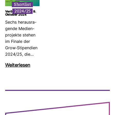
Short­list
2024/25
Veröffentlicht am: 9.
Oktober 2024
Sechs her­aus­ra­
gende Medi­en­
pro­jekte stehen
im Finale der
Grow-​Sti­pen­dien
2024/25, die…
Wei­ter­lesen