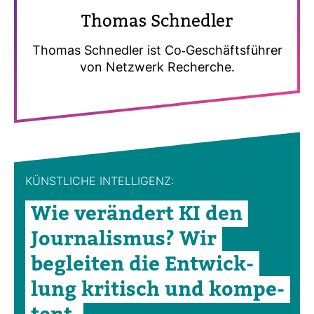
Thomas Schnedler
Thomas Schnedler ist Co-​Geschäfts­führer
von Netz­werk Recherche.
KÜNST­LICHE INTEL­LI­GENZ:
Wie ver­än­dert KI den
Jour­na­lismus? Wir
begleiten die Ent­wick­
lung kri­tisch und kom­pe­