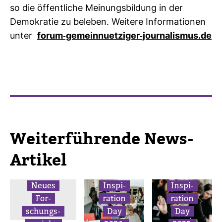
so die öffent­liche Mei­nungs­bil­dung in der
Demo­kratie zu beleben. Wei­tere Infor­ma­tionen
unter
forum-​gemein­nuet­ziger-​jour­na­lismus.de
Wei­ter­füh­rende News-​
Artikel
Neues
Inspi­
Inspi­
For­
ra­tion
ra­tion
schungs­
Day
Day