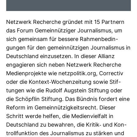
Netz­werk Recherche gründet mit 15 Part­nern
das Forum Gemein­nüt­ziger Jour­na­lismus, um
sich gemeinsam für bes­sere Rah­men­be­din­
gungen für den gemein­nüt­zigen Jour­na­lismus in
Deutsch­land ein­zu­setzen. In dieser Allianz
enga­gieren sich neben Netz­werk Recherche
Medi­en­pro­jekte wie netz­po­litik.org, Cor­rectiv
oder die Kon­text-​Wochen­zei­tung sowie Stif­
tungen wie die Rudolf Aug­stein Stif­tung oder
die Schöpflin Stif­tung. Das Bündnis for­dert eine
Reform im Gemein­nüt­zig­keits­recht. Dieser
Schritt werde helfen, die Medi­en­viel­falt in
Deutsch­land zu bewahren, die Kritik-​ und Kon­
troll­funk­tion des Jour­na­lismus zu stärken und