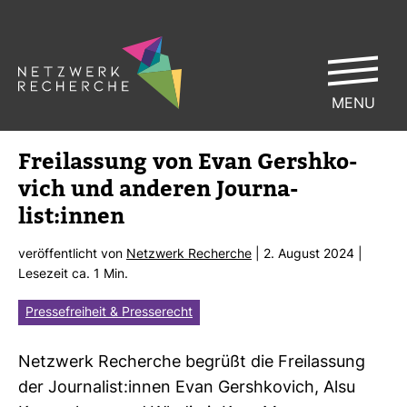
MENU
Frei­las­sung von Evan Gersh­ko­
vich und anderen Jour­na­
list:innen
ver­öf­fent­licht von
Netz­werk Recherche
| 2. August 2024 |
Lese­zeit ca. 1 Min.
Pressefreiheit & Presserecht
Netz­werk Recherche begrüßt die Frei­las­sung
der Jour­na­list:innen Evan Gersh­ko­vich, Alsu