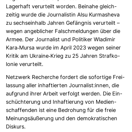
Lager­haft ver­ur­teilt worden. Bei­nahe gleich­
zeitig wurde die Jour­na­listin Alsu Kur­mas­heva
zu sechs­ein­halb Jahren Gefängnis ver­ur­teilt –
wegen angeb­li­cher Falsch­mel­dungen über die
Armee. Der Jour­na­list und Poli­tiker Wla­dimir
Kara-​Mursa wurde im April 2023 wegen seiner
Kritik am Ukraine-​Krieg zu 25 Jahren Straf­ko­
lonie ver­ur­teilt.
Netz­werk Recherche for­dert die sofor­tige Frei­
las­sung aller inhaf­tierten Jour­na­list:innen, die
auf­grund ihrer Arbeit ver­folgt werden. Die Ein­
schüch­te­rung und Inhaf­tie­rung von Medi­en­
schaf­fenden ist eine Bedro­hung für die freie
Mei­nungs­äu­ße­rung und den demo­kra­ti­schen
Dis­kurs.