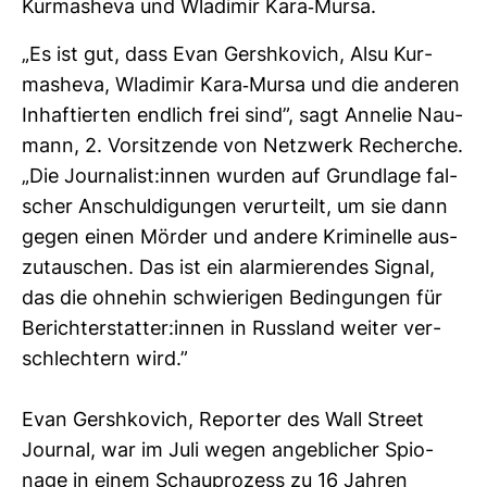
Kur­mas­heva und Wla­dimir Kara-​Mursa.
„Es ist gut, dass Evan Gersh­ko­vich, Alsu Kur­
mas­heva, Wla­dimir Kara-​Mursa und die anderen
Inhaf­tierten end­lich frei sind”, sagt Annelie Nau­
mann, 2. Vor­sit­zende von Netz­werk Recherche.
„Die Jour­na­list:innen wurden auf Grund­lage fal­
scher Anschul­di­gungen ver­ur­teilt, um sie dann
gegen einen Mörder und andere Kri­mi­nelle aus­
zu­tau­schen. Das ist ein alar­mie­rendes Signal,
das die ohnehin schwie­rigen Bedin­gungen für
Bericht­erstatter:innen in Russ­land weiter ver­
schlech­tern wird.”
Evan Gersh­ko­vich, Reporter des Wall Street
Journal, war im Juli wegen angeb­li­cher Spio­
nage in einem Schau­pro­zess zu 16 Jahren