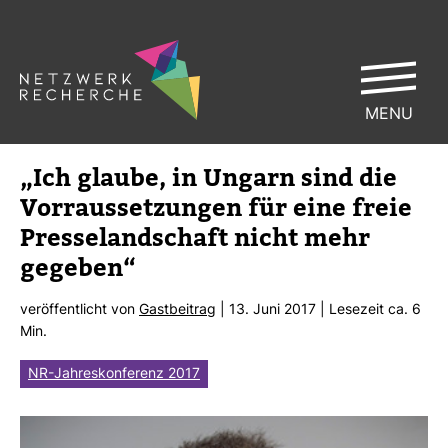
MENU
„Ich glaube, in Ungarn sind die
Vor­raus­set­zungen für eine freie
Pres­se­land­schaft nicht mehr
gegeben“
ver­öf­fent­licht von
Gast­bei­trag
| 13. Juni 2017 | Lese­zeit ca. 6
Min.
NR-Jahreskonferenz 2017