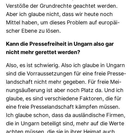
Ver­stöße der Grund­rechte geachtet werden.
Aber ich glaube nicht, dass wir heute noch
Mittel haben, um dieses Pro­blem auf euro­päi­
scher Ebene zu lösen.
Kann die Pres­se­frei­heit in Ungarn also gar
nicht mehr gerettet werden?
Also, es ist schwierig. Also ich glaube in Ungarn
sind die Vor­raus­set­zungen für eine freie Pres­se­
land­schaft nicht mehr gegeben. Für freie Mei­
nungs­äu­ße­rung ist aber noch Platz da. Und ich
glaube, es sind ver­schie­dene Fak­toren, die für
eine freie Pres­se­land­schaft kämpfen müssen.
Ich glaube schon, dass da aus­län­di­sche Firmen,
die in Ungarn betei­ligt sind, mehr auf die Werte
achten müssen, die sie in ihrer Heimat auch