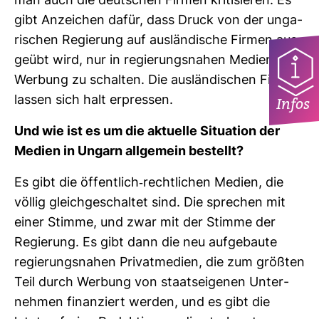
man auch die deut­schen Firmen kri­ti­sieren: Es
gibt Anzei­chen dafür, dass Druck von der unga­
ri­schen Regie­rung auf aus­län­di­sche Firmen aus­
geübt wird, nur in regie­rungs­nahen Medien
Wer­bung zu schalten. Die aus­län­di­schen Firmen
lassen sich halt erpressen.
Infos
Und wie ist es um die aktu­elle Situa­tion der
Medien in Ungarn all­ge­mein bestellt?
Es gibt die öffent­lich-​recht­li­chen Medien, die
völlig gleich­ge­schaltet sind. Die spre­chen mit
einer Stimme, und zwar mit der Stimme der
Regie­rung. Es gibt dann die neu auf­ge­baute
regie­rungs­nahen Pri­vat­me­dien, die zum größten
Teil durch Wer­bung von staats­ei­genen Unter­
nehmen finan­ziert werden, und es gibt die