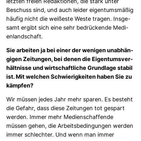
letzten freien Redak­tionen, die stark unter
Beschuss sind, und auch leider eigen­tums­mäßig
häufig nicht die wei­ßeste Weste tragen. Ins­ge­
samt ergibt sich eine sehr bedrü­ckende Medi­
en­land­schaft.
Sie arbeiten ja bei einer der wenigen unab­hän­
gigen Zei­tungen, bei denen die Eigen­tums­ver­
hält­nisse und wirt­schaft­liche Grund­lage stabil
ist. Mit wel­chen Schwie­rig­keiten haben Sie zu
kämpfen?
Wir müssen jedes Jahr mehr sparen. Es besteht
die Gefahr, dass diese Zei­tungen tot gespart
werden. Immer mehr Medi­en­schaf­fende
müssen gehen, die Arbeits­be­din­gungen werden
immer schlechter. Und wenn man immer