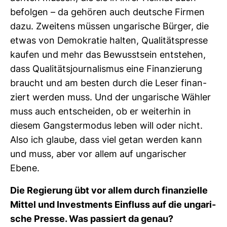
befolgen – da gehören auch deut­sche Firmen
dazu. Zwei­tens müssen unga­ri­sche Bürger, die
etwas von Demo­kratie halten, Qua­li­täts­presse
kaufen und mehr das Bewusst­sein ent­stehen,
dass Qua­li­täts­jour­na­lismus eine Finan­zie­rung
braucht und am besten durch die Leser finan­
ziert werden muss. Und der unga­ri­sche Wähler
muss auch ent­scheiden, ob er wei­terhin in
diesem Gangs­ter­modus leben will oder nicht.
Also ich glaube, dass viel getan werden kann
und muss, aber vor allem auf unga­ri­scher
Ebene.
Die Regie­rung übt vor allem durch finan­zi­elle
Mittel und Invest­ments Ein­fluss auf die unga­ri­
sche Presse. Was pas­siert da genau?