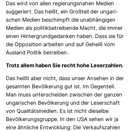
Das wird von allen regie­rungs­nahen Medien
sug­ge­riert. Das heißt, ein Groß­teil der unga­ri­
schen Medien beschimpft die unab­hän­gigen
Medien als poli­tik­be­trei­bende Macht, die immer
einen Hin­ter­grund­ge­danken haben. Dass sie für
die Oppo­si­tion arbeiten und auf Geheiß vom
Aus­land Politik betreiben.
Trotz allem haben Sie recht hohe Leser­zahlen.
Das heißt aber nicht, dass unser Ansehen in der
gesamten Bevöl­ke­rung gut ist. Im Gegen­teil.
Man muss unter­scheiden zwi­schen der ganzen
unga­ri­schen Bevöl­ke­rung und der Leser­schaft
von Qua­li­täts­me­dien. Es ist nicht die­selbe
Bevöl­ke­rungs­gruppe. In den USA sehen wir ja
eine ähn­liche Ent­wick­lung: Die Ver­kaufs­zahlen