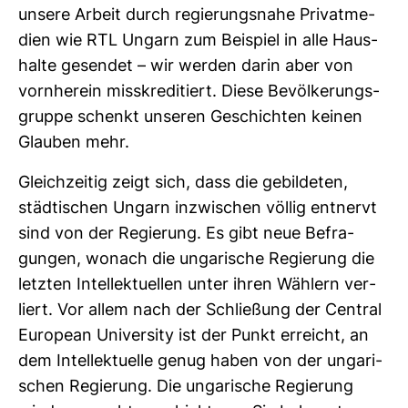
unsere Arbeit durch regie­rungs­nahe Pri­vat­me­
dien wie RTL Ungarn zum Bei­spiel in alle Haus­
halte gesendet – wir werden darin aber von
vorn­herein miss­kre­di­tiert. Diese Bevöl­ke­rungs­
gruppe schenkt unseren Geschichten keinen
Glauben mehr.
Gleich­zeitig zeigt sich, dass die gebil­deten,
städ­ti­schen Ungarn inzwi­schen völlig ent­nervt
sind von der Regie­rung. Es gibt neue Befra­
gungen, wonach die unga­ri­sche Regie­rung die
letzten Intel­lek­tu­ellen unter ihren Wäh­lern ver­
liert. Vor allem nach der Schlie­ßung der Cen­tral
European Uni­ver­sity ist der Punkt erreicht, an
dem Intel­lek­tu­elle genug haben von der unga­ri­
schen Regie­rung. Die unga­ri­sche Regie­rung