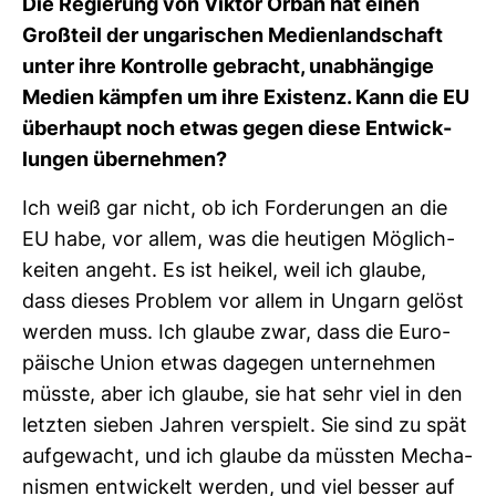
Die Regie­rung von Viktor Orban hat einen
Groß­teil der unga­ri­schen Medi­en­land­schaft
unter ihre Kon­trolle gebracht, unab­hän­gige
Medien kämpfen um ihre Exis­tenz. Kann die EU
über­haupt noch etwas gegen diese Ent­wick­
lungen über­nehmen?
Ich weiß gar nicht, ob ich For­de­rungen an die
EU habe, vor allem, was die heu­tigen Mög­lich­
keiten angeht. Es ist heikel, weil ich glaube,
dass dieses Pro­blem vor allem in Ungarn gelöst
werden muss. Ich glaube zwar, dass die Euro­
päi­sche Union etwas dagegen unter­nehmen
müsste, aber ich glaube, sie hat sehr viel in den
letzten sieben Jahren ver­spielt. Sie sind zu spät
auf­ge­wacht, und ich glaube da müssten Mecha­
nismen ent­wi­ckelt werden, und viel besser auf