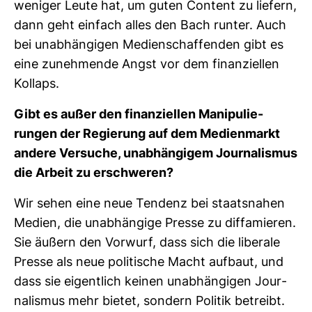
weniger Leute hat, um guten Con­tent zu lie­fern,
dann geht ein­fach alles den Bach runter. Auch
bei unab­hän­gigen Medi­en­schaf­fenden gibt es
eine zuneh­mende Angst vor dem finan­zi­ellen
Kol­laps.
Gibt es außer den finan­zi­ellen Mani­pu­lie­
rungen der Regie­rung auf dem Medi­en­markt
andere Ver­suche, unab­hän­gigem Jour­na­lismus
die Arbeit zu erschweren?
Wir sehen eine neue Ten­denz bei staats­nahen
Medien, die unab­hän­gige Presse zu dif­fa­mieren.
Sie äußern den Vor­wurf, dass sich die libe­rale
Presse als neue poli­ti­sche Macht auf­baut, und
dass sie eigent­lich keinen unab­hän­gigen Jour­
na­lismus mehr bietet, son­dern Politik betreibt.