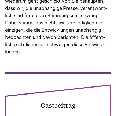
wie­derum geht geschickt vor: Sie behaupten,
dass wir, die unab­hän­gige Presse, ver­ant­wort­
lich sind für diesen Stim­mungs­um­schwung.
Dabei stimmt das nicht, wir sind ledig­lich die
ein­zigen, die die Ent­wick­lungen unab­hängig
beob­achten und davon berichten. Die öffent­
lich-​recht­li­chen ver­schweigen diese Ent­wick­
lungen.
Gast­bei­trag