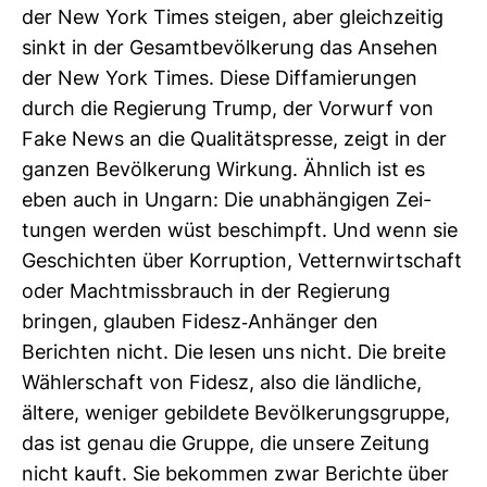
der New York Times steigen, aber gleich­zeitig
sinkt in der Gesamt­be­völ­ke­rung das Ansehen
der New York Times. Diese Dif­fa­mie­rungen
durch die Regie­rung Trump, der Vor­wurf von
Fake News an die Qua­li­täts­presse, zeigt in der
ganzen Bevöl­ke­rung Wir­kung. Ähn­lich ist es
eben auch in Ungarn: Die unab­hän­gigen Zei­
tungen werden wüst beschimpft. Und wenn sie
Geschichten über Kor­rup­tion, Vet­tern­wirt­schaft
oder Macht­miss­brauch in der Regie­rung
bringen, glauben Fidesz-​Anhänger den
Berichten nicht. Die lesen uns nicht. Die breite
Wäh­ler­schaft von Fidesz, also die länd­liche,
ältere, weniger gebil­dete Bevöl­ke­rungs­gruppe,
das ist genau die Gruppe, die unsere Zei­tung
nicht kauft. Sie bekommen zwar Berichte über