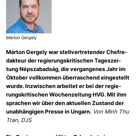
Márton Ger­gely
Márton Ger­gely war stell­ver­tre­tender Chef­re­
dak­teur der regie­rungs­kri­ti­schen Tages­zei­
tung Népszabadság, die ver­gan­genes Jahr im
Oktober voll­kommen über­ra­schend ein­ge­stellt
wurde. Inzwi­schen arbeitet er bei der regie­
rungs­kri­ti­schen Wochen­zei­tung HVG. Mit ihm
spra­chen wir über den aktu­ellen Zustand der
unab­hän­gigen Presse in Ungarn.
Von Minh Thu
Tran, DJS