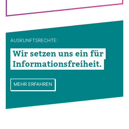
AUS­KUNFTS­RECHTE:
Wir setzen uns ein für
Infor­ma­ti­ons­frei­heit.
MEHR ERFAHREN