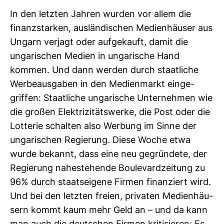
In den letzten Jahren wurden vor allem die
finanz­starken, aus­län­di­schen Medi­en­häuser aus
Ungarn ver­jagt oder auf­ge­kauft, damit die
unga­ri­schen Medien in unga­ri­sche Hand
kommen. Und dann werden durch staat­liche
Wer­be­aus­gaben in den Medi­en­markt ein­ge­
griffen: Staat­liche unga­ri­sche Unter­nehmen wie
die großen Elek­tri­zi­täts­werke, die Post oder die
Lot­terie schalten also Wer­bung im Sinne der
unga­ri­schen Regie­rung. Diese Woche etwa
wurde bekannt, dass eine neu gegrün­dete, der
Regie­rung nahe­ste­hende Bou­le­vard­zei­tung zu
96% durch staats­ei­gene Firmen finan­ziert wird.
Und bei den letzten freien, pri­vaten Medi­en­häu­
sern kommt kaum mehr Geld an – und da kann