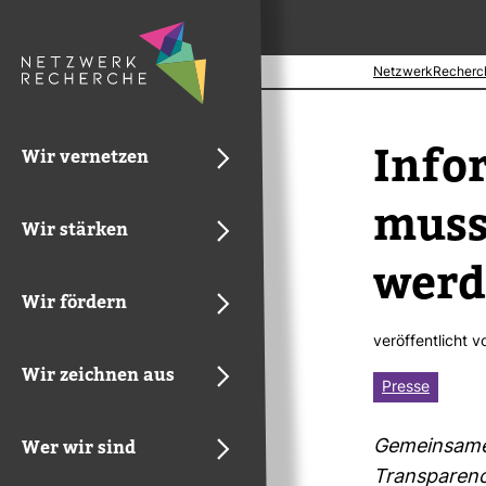
NetzwerkRecherc
Infor­
Wir vernetzen
muss 
Wir stärken
werd
Wir fördern
ver­öf­fent­licht 
Wir zeichnen aus
Presse
Wer wir sind
Gemein­same 
Trans­pa­ren