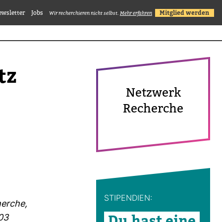
ewsletter
Jobs
Mitglied werden
Wir recherchieren nicht selbst.
Mehr erfahren
tz
Netz­werk
Recherche
STI­PEN­DIEN:
herche,
Du hast eine
003