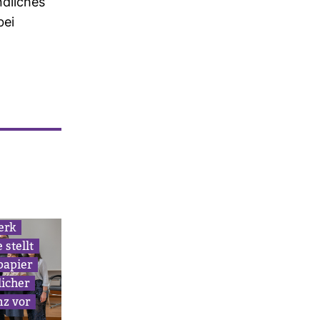
­li­ches
bei
erk
 stellt
­pa­pier
i­cher
enz vor