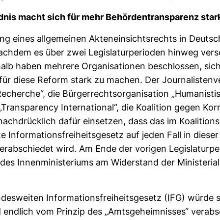
dnis macht sich für mehr Behör­den­trans­pa­renz star
ung eines all­ge­meinen Akten­ein­sichts­rechts in Deutsch
nachdem es über zwei Legis­la­tur­pe­ri­oden hinweg ver­
alb haben meh­rere Orga­ni­sa­tionen beschlossen, sic
r diese Reform stark zu machen. Der Jour­na­lis­ten­v
cherche“, die Bür­ger­rechts­or­ga­ni­sa­tion „Huma­nis­ti
Trans­pa­rency Inter­na­tional“, die Koali­tion gegen Kor­r
ach­drück­lich dafür ein­setzen, dass das im Koali­ti­ons­
 Infor­ma­ti­ons­frei­heits­ge­setz auf jeden Fall in dieser
ver­ab­schiedet wird. Am Ende der vorigen Legis­la­tur­p
des Innen­mi­nis­te­riums am Wider­stand der Minis­te­ri­al­
es­weiten Infor­ma­ti­ons­frei­heits­ge­setz (IFG) würde 
 end­lich vom Prinzip des „Amts­ge­heim­nisses“ ver­ab­