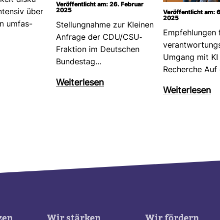
­keit dis­ku­
Veröffentlicht am: 26. Februar
2025
ntensiv über
Veröffentlicht am:
2025
en umfas­
Stel­lung­nahme zur Kleinen
Emp­feh­lungen 
Anfrage der CDU/CSU-​
ver­ant­wor­tung
Frak­tion im Deut­schen
Umgang mit KI 
Bun­destag…
Recherche Auf
Wei­ter­lesen
Wei­ter­lesen
zen
Wir stärken
Wir fördern