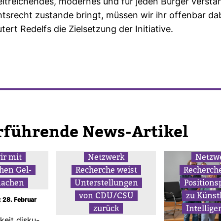
it­rei­chendes, modernes und für jeden Bürger ver­ständ
chts­recht zustande bringt, müssen wir ihr offenbar da
­tert Redelfs die Ziel­set­zung der Initia­tive.
r­füh­rende News-​Artikel
ir mit
Netz­werk
Netz­w
­chen Gel­
Recherche weist
Recherche
machen
Unter­stel­lungen
Posi­ti­ons
von CDU/CSU
zu Künst­l
: 28. Februar
zurück
Intel­li­g