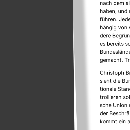
nach dem all
haben, und st
führen. Jede
hängig von s
dere Begrün­d
es bereits s
Bun­des­länd
gemacht. Tro
Chris­toph B
sieht die Bun
tio­nale Sta
trol­lieren s
sche Union s
der Beschrän­
kommt ein an