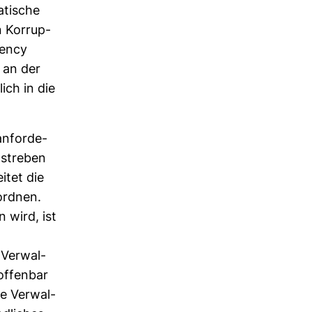
­ti­sche
 Kor­rup­
rency
 an der
lich in die
n­for­de­
d streben
itet die
­ordnen.
n wird, ist
 Ver­wal­
 offenbar
ie Ver­wal­