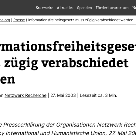
Startseite
Aktuelles
Spenden
Förderkuratorium
N
he.org
⟩
Presse
⟩
Informationsfreiheitsgesetz muss zügig verabschiedet werden
ma­ti­ons­frei­heits­ge­se
zügig ver­ab­schiedet
en
von
Netz­werk Recherche
| 27. Mai 2003 | Lese­zeit ca. 3 Min.
Pres­se­er­klä­rung der Orga­ni­sa­tionen Netz­werk Rec
cy Inter­na­tional und Huma­nis­ti­sche Union, 27. Mai 2