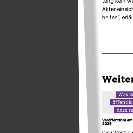
tung kein we
Akten­ein­si
helfen“, erläu
Wei­te
Was w
öffent­li
dern 
Veröffentlicht am
2025