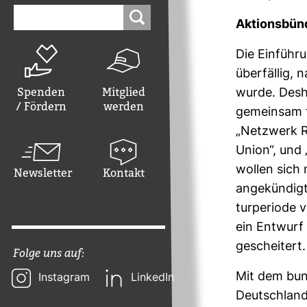
Suchen
nach:
Akti­ons­bün
Die Ein­füh­r
über­fällig, 
Spenden
Mitglied
wurde. Des­h
/ Fördern
werden
gemeinsam fü
„Netz­werk Re
Union“, und „
wollen sich n
Newsletter
Kontakt
ange­kün­digte
tur­pe­riode 
ein Ent­wurf 
geschei­tert.
Folge uns auf:
Mit dem bun­d
Instagram
LinkedIn
Deutsch­land