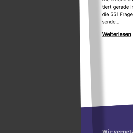
Die Öffent­lich
tiert gerade i
die 551 Frag
sende…
Wei­ter­lesen
Wir vernet