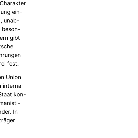
 Cha­rakter
tung ein­
t, unab­
ne beson­
dern gibt
t­sche
ah­rungen
ei fest.
hen Union
 inter­na­
 Staat kon­
a­nis­ti­
der. In
­träger