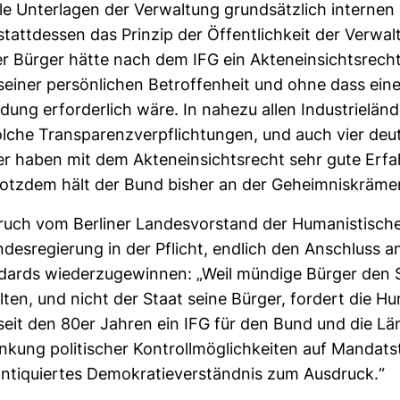
e Unter­lagen der Ver­wal­tung grund­sätz­lich internen
att­dessen das Prinzip der Öffent­lich­keit der Ver­wal­
r Bürger hätte nach dem IFG ein Akten­ein­sichts­rech
einer per­sön­li­chen Betrof­fen­heit und ohne dass ei
ung erfor­der­lich wäre. In nahezu allen Indus­trie­län­
olche Trans­pa­renz­ver­pflich­tungen, und auch vier deu
er haben mit dem Akten­ein­sichts­recht sehr gute Erf
tzdem hält der Bund bisher an der Geheim­nis­krä­mer
ruch vom Ber­liner Lan­des­vor­stand der Huma­nis­ti­sc
­des­re­gie­rung in der Pflicht, end­lich den Anschluss an
n­dards wie­der­zu­ge­winnen: „Weil mün­dige Bürger den
ollten, und nicht der Staat seine Bürger, for­dert die Hum
eit den 80er Jahren ein IFG für den Bund und die Län
kung poli­ti­scher Kon­troll­mög­lich­keiten auf Man­dats
ti­quiertes Demo­kra­tie­ver­ständnis zum Aus­druck.“