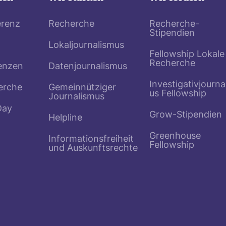
erenz
Recherche
Recherche-
Stipendien
Lokaljournalismus
Fellowship Lokale
Recherche
enzen
Datenjournalismus
Investigativjourna
erche
Gemeinnütziger
us Fellowship
Journalismus
Day
Grow-Stipendien
Helpline
Greenhouse
Informationsfreiheit
Fellowship
und Auskunftsrechte