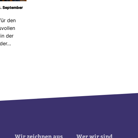
 6. September
für den
s­vollen
in der
 der…
Wir zeichnen aus
Wer wir sind