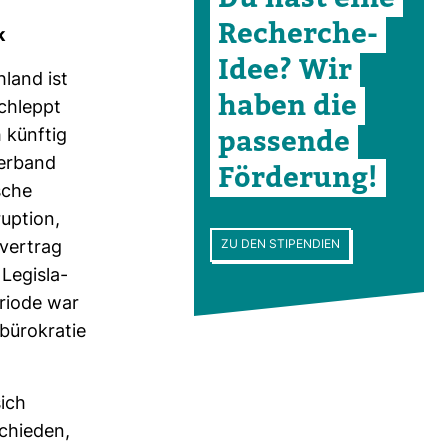
Recherche-​
k
Idee? Wir
­land ist
haben die
schleppt
pas­sende
h künftig
er­band
För­de­rung!
­sche
up­tion,
ZU DEN STIPENDIEN
ver­trag
 Legis­la­
e­riode war
bü­ro­kratie
sich
schieden,