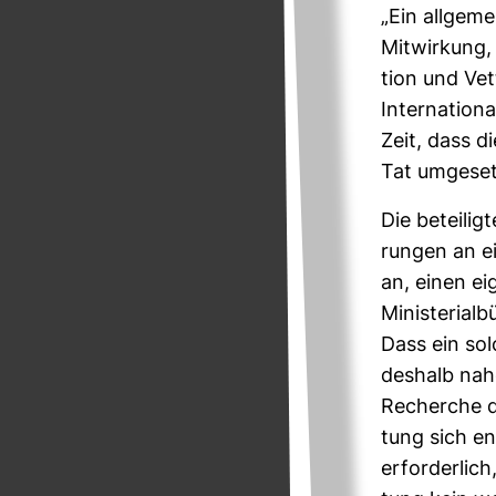
„Ein all­ge­m
Mit­wir­kung
tion und Vet­
Inter­na­tio
Zeit, dass di
Tat umge­set
Die betei­lig
rungen an ei
an, einen ei
Minis­te­ri­a
Dass ein sol­
des­halb nah
Recherche de
tung sich end
erfor­der­lic