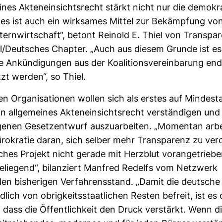
eines Akten­ein­sichts­recht stärkt nicht nur die demo­kra
, es ist auch ein wirk­sames Mittel zur Bekämp­fung von
tern­wirt­schaft“, betont Reinold E. Thiel von Trans­pa­
nal/Deut­sches Chapter. „Auch aus diesem Grunde ist es
e Ankün­di­gungen aus der Koali­ti­ons­ver­ein­ba­rung end­
zt werden“, so Thiel.
ten Orga­ni­sa­tionen wollen sich als erstes auf Min­dest­a
n all­ge­meines Akten­ein­sichts­recht ver­stän­digen un
genen Gesetz­ent­wurf aus­zu­ar­beiten. „Momentan arbe
l­bü­ro­kratie daran, sich selber mehr Trans­pa­renz zu ver
ches Pro­jekt nicht gerade mit Herz­blut vor­an­ge­triebe
e­lie­gend“, bilan­ziert Man­fred Redelfs vom Netz­werk
n bis­he­rigen Ver­fah­rens­stand. „Damit die deut­sche
­lich von obrig­keits­staat­li­chen Resten befreit, ist es
h, dass die Öffent­lich­keit den Druck ver­stärkt. Wenn d