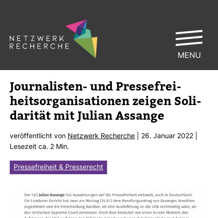
MENU
Jour­na­listen-​ und Pres­se­frei­
heits­or­ga­ni­sa­tionen zeigen Soli­
da­rität mit Julian Assange
ver­öf­fent­licht von
Netz­werk Recherche
| 26. Januar 2022 |
Lese­zeit ca. 2 Min.
Pressefreiheit & Presserecht