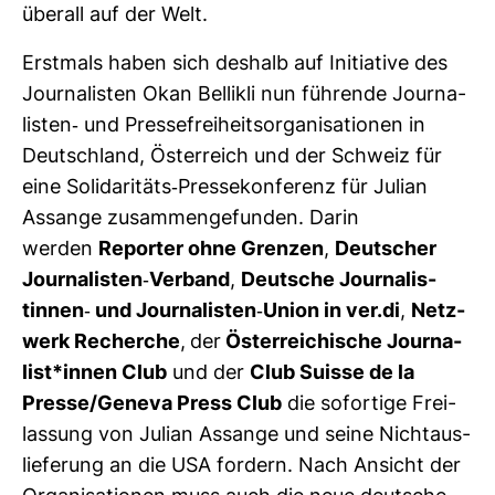
überall auf der Welt.
Erst­mals haben sich des­halb auf Initia­tive des
Jour­na­listen Okan Bel­likli nun füh­rende Jour­na­
listen-​ und Pres­se­frei­heits­or­ga­ni­sa­tionen in
Deutsch­land, Öster­reich und der Schweiz für
eine Soli­da­ri­täts-​Pres­se­kon­fe­renz für Julian
Assange zusam­men­ge­funden. Darin
werden
Reporter ohne Grenzen
,
Deut­scher
Jour­na­listen-​Ver­band
,
Deut­sche Jour­na­lis­
tinnen-​ und Jour­na­listen-​Union in ver.di
,
Netz­
werk Recherche
,
der
Öster­rei­chi­sche Jour­na­
list*innen Club
und der
Club Suisse de la
Presse/Geneva Press Club
die sofor­tige Frei­
las­sung von Julian Assange und seine Nicht­aus­
lie­fe­rung an die USA for­dern. Nach Ansicht der