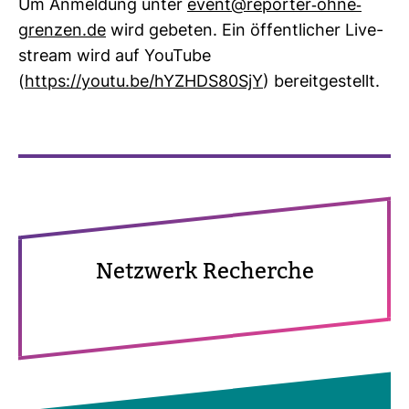
Um Anmel­dung unter
event@reporter-​ohne-​
grenzen.de
wird gebeten. Ein öffent­li­cher Live­
stream wird auf You­Tube
(
https://youtu.be/hYZHDS80SjY
) bereit­ge­stellt.
Netz­werk Recherche