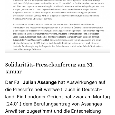
Soli­da­ri­täts-​Pres­se­kon­fe­renz am 31.
Januar
Der Fall
Julian Assange
hat Aus­wir­kungen auf
die Pres­se­frei­heit welt­weit, auch in Deutsch­
land. Ein Lon­doner Gericht hat zwar am Montag
(24.01.) dem Beru­fungs­an­trag von Ass­anges
Anwälten zuge­stimmt und die Ent­schei­dung