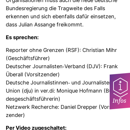
Orga­ni­sa­tionen muss auch die neue deut­sche
Bun­des­re­gie­rung die Trag­weite des Falls
erkennen und sich eben­falls dafür ein­setzen,
dass Julian Assange frei­kommt.
Es spre­chen:
Reporter ohne Grenzen (RSF): Chris­tian Mihr
(Geschäfts­führer)
Deut­scher Jour­na­listen-​Ver­band (DJV): Frank
Überall (Vor­sit­zender)
Deut­sche Jour­na­lis­tinnen-​ und Jour­na­listen-​
Union (dju) in ver.di: Monique Hof­mann (Bun­
des­ge­schäfts­füh­rerin)
Infos
Netz­werk Recherche: Daniel Drepper (Vor­sit­
zender)
Per Video zuge­schaltet: