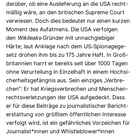
dar­über, ob eine Aus­lie­fe­rung an die USA recht­
mäßig wäre, an den bri­ti­schen Supreme Court
ver­wiesen. Doch dies bedeutet nur einen kurzen
Moment des Auf­at­mens. Die USA ver­folgen
den
Wiki­leaks
-​Gründer mit unnach­gie­biger
Härte; laut Anklage nach dem US-​Spio­na­ge­ge­
setz drohen ihm bis zu 175 Jahre Haft. In Groß­
bri­tan­nien harrt er bereits seit über 1000 Tagen
ohne Ver­ur­tei­lung in Ein­zel­haft in einem Hoch­si­
cher­heits­ge­fängnis aus. Sein ein­ziges „Ver­bre­
chen“: Er hat Kriegs­ver­bre­chen und Men­schen­
rechts­ver­let­zungen der USA auf­ge­deckt. Dass
er für diese Bei­träge zu jour­na­lis­ti­scher Bericht­
erstat­tung von größtem öffent­li­chen Inter­esse
ver­folgt wird, ist ein gefähr­li­ches Vor­zei­chen für
Jour­na­list*innen und Whist­le­blower*innen