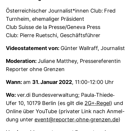
Öster­rei­chi­scher Jour­na­list*innen Club:
Fred
Turn­heim, ehe­ma­liger Prä­si­dent
Club Suisse de la Presse/Geneva Press
Club: Pierre Ruet­schi, Geschäfts­führer
Video­state­ment von:
Günter Wall­raff, Jour­na­list
Mode­ra­tion:
Juliane Mat­they, Pres­se­re­fe­rentin
Reporter ohne Grenzen
Wann:
am
31. Januar 2022
, 11:00-12:00 Uhr
Wo:
ver.di Bun­des­ver­wal­tung; Paula-​Thiede-​
Ufer 10, 10179 Berlin (es gilt die
2G+-​Regel
) und
Online über You­Tube (pri­vater Link nach Anmel­
dung unter
event@reporter-​ohne-​grenzen.de
)