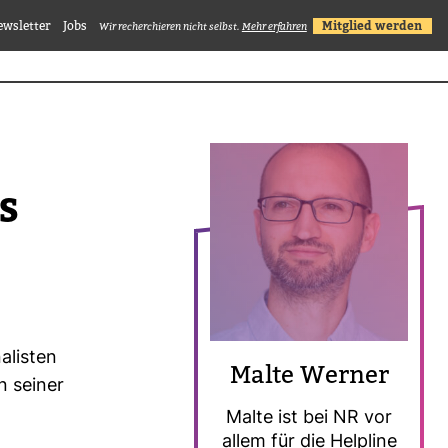
ewsletter
Jobs
Mitglied werden
Wir recherchieren nicht selbst.
Mehr erfahren
s
a­listen
Malte Werner
n seiner
Malte ist bei NR vor
allem für die Hel­pline