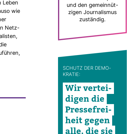
in Leben
und den gemein­nüt­
nauso wie
zigen Jour­na­lismus
ner
zuständig.
on Netz­
listen,
die
u­führen,
SCHUTZ DER DEMO­
KRATIE:
Wir ver­tei­
digen die
Pres­se­frei­
heit gegen
alle, die sie