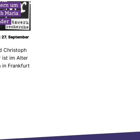
uern um
ph Maria
hder
m: 27. September
d Chris­toph
ist im Alter
in Frank­furt