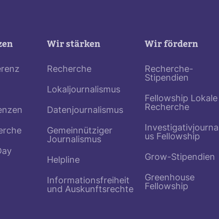
zen
Wir stärken
Wir fördern
erenz
Recherche
Recherche-
Stipendien
Lokaljournalismus
Fellowship Lokale
Recherche
enzen
Datenjournalismus
Investigativjourna
erche
Gemeinnütziger
us Fellowship
Journalismus
Day
Grow-Stipendien
Helpline
Greenhouse
Informationsfreiheit
Fellowship
und Auskunftsrechte