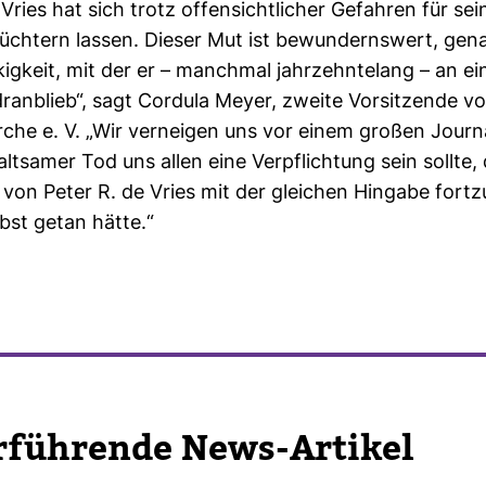
Vries hat sich trotz offen­sicht­li­cher Gefahren für se
hüch­tern lassen. Dieser Mut ist bewun­derns­wert, ge
kig­keit, mit der er – manchmal jahr­zehn­te­lang – an ei
an­blieb“, sagt Cor­dula Meyer, zweite Vor­sit­zende v
he e. V. „Wir ver­neigen uns vor einem großen Jour­na­
t­samer Tod uns allen eine Ver­pflich­tung sein sollte, 
von Peter R. de Vries mit der glei­chen Hin­gabe fort­z
lbst getan hätte.“
r­füh­rende News-​Artikel