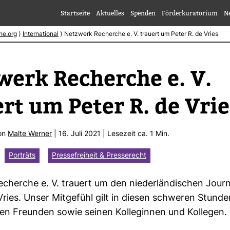
Startseite
Aktuelles
Spenden
Förderkuratorium
N
he.org
⟩
International
⟩
Netzwerk Recherche e. V. trauert um Peter R. de Vries
werk Recherche e. V.
rt um Peter R. de Vrie
von
Malte Werner
| 16. Juli 2021 | Lese­zeit ca. 1 Min.
Porträts
Pressefreiheit & Presserecht
cherche e. V. trauert um den nie­der­län­di­schen Jour­n
Vries. Unser Mit­ge­fühl gilt in diesen schweren Stunde
nen Freunden sowie seinen Kol­le­ginnen und Kol­legen.