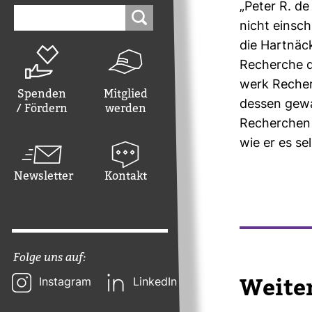
„Peter R. de 
Suchen
nach:
nicht ein­sc
die Hart­nä­c
Recherche dr
werk Recherc
Spenden
Mitglied
dessen gewal
/ Fördern
werden
Recher­chen 
wie er es se
Newsletter
Kontakt
Folge uns auf:
Wei­te
Instagram
LinkedIn