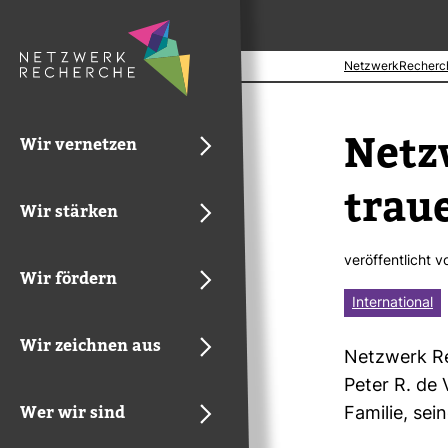
NetzwerkRecherc
Netz­
Wir vernetzen
traue
Wir stärken
ver­öf­fent­licht 
Wir fördern
International
Wir zeichnen aus
Netz­werk Re
Peter R. de 
Wer wir sind
Familie, sei