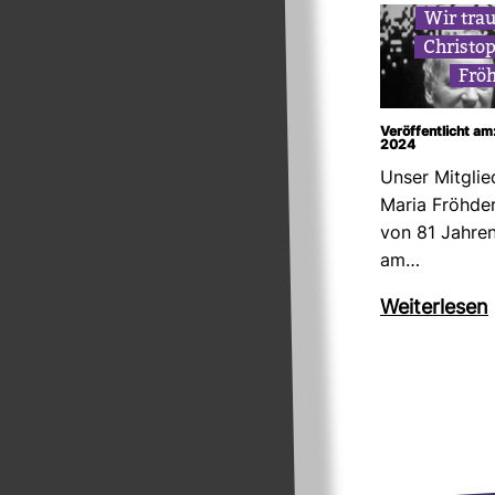
Wir tra
Chris­to
Frö
Veröffentlicht a
2024
Unser Mit­glie
Maria Fröhder 
von 81 Jahren 
am…
Wei­ter­lesen