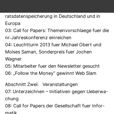
Abschnitt Eins: In eigener Sache
02: Netz­werk Recherche for­dert Stopp der Vor­
rats­da­ten­spei­che­rung in Deutsch­land und in
Europa
03: Call for Papers: The­men­vor­schlaege fuer die
nr-​Jah­res­kon­fe­renz ein­rei­chen
04: Leucht­turm 2013 fuer Michael Obert und
Moises Saman, Son­der­preis fuer Jochen
Wagner
05: Mit­ar­beiter fuer den News­letter gesucht
06: „Follow the Money“ gewinnt Web Slam
Abschnitt Zwei: Ver­an­stal­tungen
07: Unter­zeichnen – Initia­tiven gegen Ueber­wa­
chung
08: Call for Papers der Gesell­schaft fuer Infor­
matik