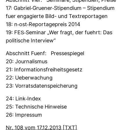
Abschnitt Vier: Semi­nare, Sti­pen­dien, Preise
17: Gabriel-​Gruener-​Sti­pen­dium – Sti­pen­dium
fuer enga­gierte Bild- und Tex­t­re­por­tagen
18: n-​ost-​Repor­ta­ge­preis 2014
19: FES-​Seminar „Wer fragt, der fuehrt: Das
poli­ti­sche Inter­view“
Abschnitt Fuenf: Pres­se­spiegel
20: Jour­na­lismus
21: Infor­ma­ti­ons­frei­heits­ge­setz
22: Ueber­wa­chung
23: Vor­rats­da­ten­spei­che­rung
24: Link-​Index
25: Tech­ni­sche Hin­weise
26: Impressum
Nr. 108 vom 17.12.2013 [TXT]