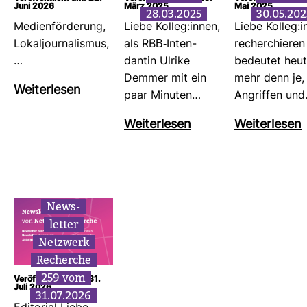
Juni 2026
März 2025
Mai 2025
28.03.2025
30.05.202
Medi­en­för­de­rung,
Liebe Kolleg:innen,
Liebe Kolleg:i
Lokal­jour­na­lismus,
als RBB-​Inten­
recher­chieren
…
dantin Ulrike
bedeutet heu
Demmer mit ein
mehr denn je,
Wei­ter­lesen
paar Minuten…
Angriffen un
Wei­ter­lesen
Wei­ter­lesen
News­
letter
Netz­werk
Recherche
259 vom
Veröffentlicht am: 31.
Juli 2026
31.07.2026