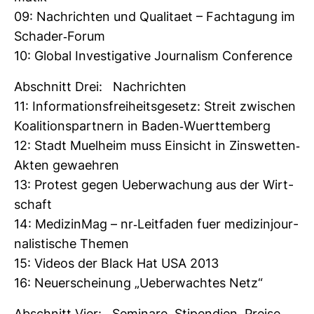
09: Nach­richten und Qua­li­taet – Fach­ta­gung im
Schader-​Forum
10: Global Inves­ti­ga­tive Jour­na­lism Con­fe­rence
Abschnitt Drei: Nach­richten
11: Infor­ma­ti­ons­frei­heits­ge­setz: Streit zwi­schen
Koali­ti­ons­part­nern in Baden-​Wuert­tem­berg
12: Stadt Muel­heim muss Ein­sicht in Zins­wetten-​
Akten gewaehren
13: Pro­test gegen Ueber­wa­chung aus der Wirt­
schaft
14: Medi­zinMag – nr-​Leit­faden fuer medi­zin­jour­
na­lis­ti­sche Themen
15: Videos der Black Hat USA 2013
16: Neu­erschei­nung „Ueber­wachtes Netz“