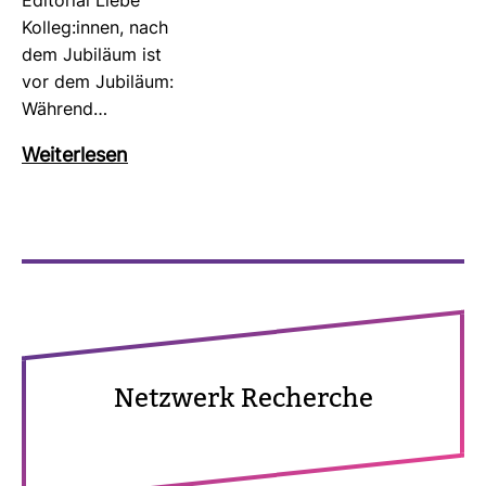
Edi­to­rial Liebe
Kolleg:innen, nach
dem Jubi­läum ist
vor dem Jubi­läum:
Wäh­rend…
Wei­ter­lesen
Netz­werk Recherche