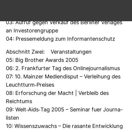
02: nr-​Mit­glie­der­ver­samm­lung am 21. Januar
2006
03: Aufruf gegen Ver­kauf des Ber­liner Ver­lages
an Inves­to­ren­gruppe
04: Pres­se­mel­dung zum Infor­man­ten­schutz
Abschnitt Zwei: Ver­an­stal­tungen
05: Big Brother Awards 2005
06: 2. Frank­furter Tag des Online­jour­na­lismus
07: 10. Mainzer Medi­en­disput – Ver­lei­hung des
Leucht­turm-​Preises
08: Erfor­schung der Macht | Ver­bleib des
Reich­tums
09: Welt-​Aids-​Tag 2005 – Seminar fuer Jour­na­
listen
10: Wis­sens­zu­wachs – Die rasante Ent­wick­lung