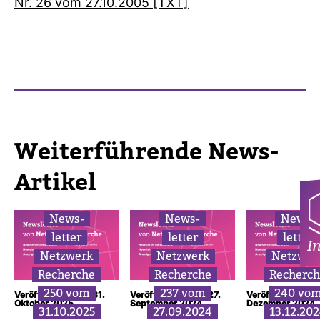
Nr. 26 vom 27.10.2005 [TXT]
Wei­ter­füh­rende News-​
Artikel
News­
News­
News­
letter
letter
letter
I
Netz­werk
Netz­werk
Netz­wer
Recherche
Recherche
Recherc
250 vom
237 vom
240 vo
Veröffentlicht am: 31.
Veröffentlicht am: 27.
Veröffentlicht am
Oktober 2025
September 2024
Dezember 2024
31.10.2025
27.09.2024
13.12.20