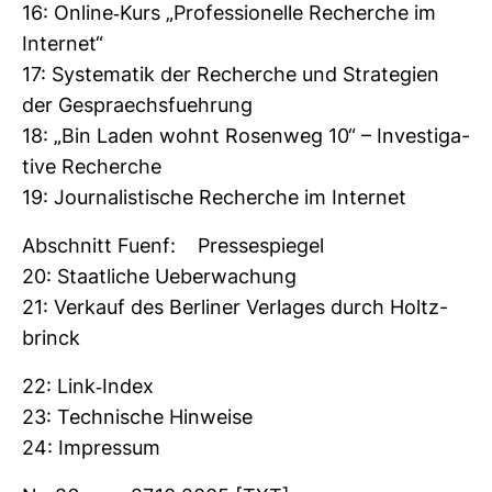
16: Online-​Kurs „Pro­fes­sio­nelle Recherche im
Internet“
17: Sys­te­matik der Recherche und Stra­te­gien
der Gespraechs­fueh­rung
18: „Bin Laden wohnt Rosenweg 10“ – Inves­ti­ga­
tive Recherche
19: Jour­na­lis­ti­sche Recherche im Internet
Abschnitt Fuenf: Pres­se­spiegel
20: Staat­liche Ueber­wa­chung
21: Ver­kauf des Ber­liner Ver­lages durch Holtz­
brinck
22: Link-​Index
23: Tech­ni­sche Hin­weise
24: Impressum