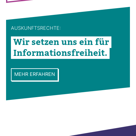
AUS­KUNFTS­RECHTE:
Wir setzen uns ein für
Infor­ma­ti­ons­frei­heit.
MEHR ERFAHREN