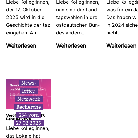
Liebe Kolleg:innen,
Liebe Kolleg:innen,
Liebe Kolleg:
der 17. Oktober
nun sind die Land­
was für ein Ja
2025 wird in die
tags­wahlen in drei
Das haben wi
Geschichte der taz
ost­deut­schen Bun­
in 2024 sicher
ein­gehen. An…
des­län­dern…
nicht…
Wei­ter­lesen
Wei­ter­lesen
Wei­ter­lesen
News­
letter
Netz­werk
Recherche
254 vom
Veröffentlicht am: 27.
Februar 2026
27.02.2026
Liebe Kolleg:innen,
das Lokale hat