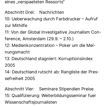
eines „ver­spae­teten Res­sorts“
Abschnitt Drei: Nach­richten
10: Ueber­wa­chung durch Farb­dru­cker – Aufruf
zur Mit­hilfe
11: Von der Global Inves­ti­ga­tive Jour­na­lism Con­
fe­rence, Ams­terdam (29.9. – 2.10.)
12: Medi­en­kon­zen­tra­tion – Poker um die Mei­
nungs­macht
13: Deutsch­land sta­gniert: Kor­rup­ti­ons­index
2005
14: Deutsch­land rutscht ab: Rang­liste der Pres­
se­frei­heit 2005
Abschnitt Vier: Semi­nare Sti­pen­dien Preise
15: Qua­li­fi­zie­rung: Wei­ter­bil­dungs­se­minar fuer
Wis­sen­schafts­jour­na­listen