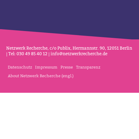
Netz­werk Recherche, c/o Publix, Her­mannstr. 90, 12051 Berlin
| Tel: 030 49 85 40 12 |
info@netz­werk­re­cherche.de
Datenschutz
Impressum
Presse
Transparenz
About Netzwerk Recherche (engl.)