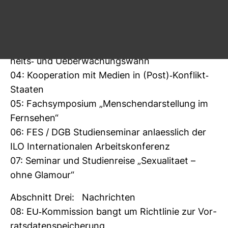
02: Jah­res­kon­fe­renz des Netz­werk Recherche
Abschnitt Zwei: Ver­an­stal­tungen
03: Frei­heit statt Angst – Demo gegen Sicher­
heits-​ und Ueber­wa­chungs­wahn
04: Koope­ra­tion mit Medien in (Post)-​Kon­flikt-​
Staaten
05: Fach­sym­po­sium „Men­schen­dar­stel­lung im
Fern­sehen“
06: FES / DGB Stu­di­en­se­minar anla­ess­lich der
ILO Inter­na­tio­nalen Arbeits­kon­fe­renz
07: Seminar und Stu­di­en­reise „Sexua­li­taet –
ohne Gla­mour“
Abschnitt Drei: Nach­richten
08: EU-​Kom­mis­sion bangt um Richt­linie zur Vor­
rats­da­ten­spei­che­rung