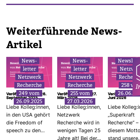
Wei­ter­füh­rende News-​
Artikel
News­
News­
News­lett
letter
letter
Netz­we
Netz­werk
Netz­werk
Recherc
Recherche
Recherche
258 vo
I
249 vom
255 vom
26.06.20
Veröffentlicht am: 26.
Veröffentlicht am: 27.
Veröffentlicht am
September 2025
März 2026
Juni 2026
26.09.2025
27.03.2026
Liebe Kolleg:innen,
Liebe Kolleg:innen,
Liebe Kolleg:
in den USA gehört
Netz­werk
„Super­kraft
die Freedom of
Recherche wird in
Recherche“ – 
speech zu den…
wenigen Tagen 25
diesem Mott
Jahre alt! Bei der…
stand unsere