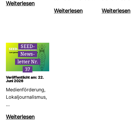
Wei­ter­lesen
Wei­ter­lesen
Wei­ter­lesen
SEED-​
News­
letter Nr.
37
Veröffentlicht am: 22.
Juni 2026
Medi­en­för­de­rung,
Lokal­jour­na­lismus,
…
Wei­ter­lesen