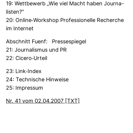
19: Wett­be­werb „Wie viel Macht haben Jour­na­
listen?“
20: Online-​Work­shop Pro­fes­sio­nelle Recherche
im Internet
Abschnitt Fuenf: Pres­se­spiegel
21: Jour­na­lismus und PR
22: Cicero-​Urteil
23: Link-​Index
24: Tech­ni­sche Hin­weise
25: Impressum
Nr. 41 vom 02.04.2007 [TXT]