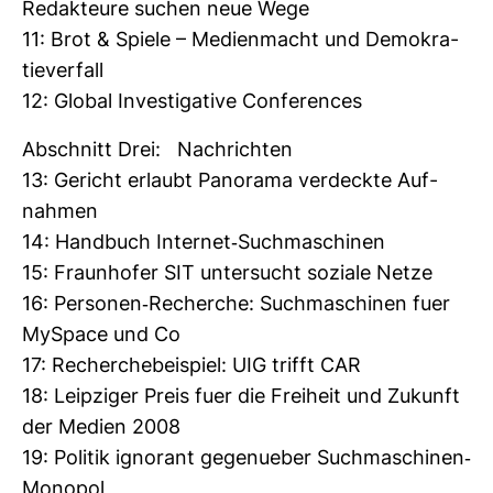
Redak­teure suchen neue Wege
11: Brot & Spiele – Medi­en­macht und Demo­kra­
tie­ver­fall
12: Global Inves­ti­ga­tive Con­fe­rences
Abschnitt Drei: Nach­richten
13: Gericht erlaubt Pan­orama ver­deckte Auf­
nahmen
14: Hand­buch Internet-​Such­ma­schinen
15: Fraun­hofer SIT unter­sucht soziale Netze
16: Per­sonen-​Recherche: Such­ma­schinen fuer
MyS­pace und Co
17: Recher­che­bei­spiel: UIG trifft CAR
18: Leip­ziger Preis fuer die Frei­heit und Zukunft
der Medien 2008
19: Politik igno­rant gege­nu­eber Such­ma­schinen-​
Monopol