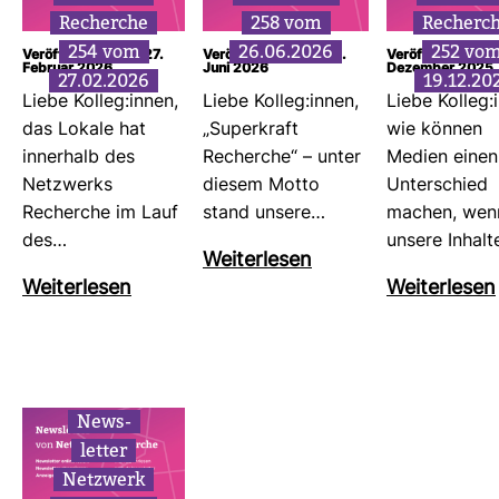
Recherche
258 vom
Recherc
254 vom
26.06.2026
252 vo
Veröffentlicht am: 27.
Veröffentlicht am: 26.
Veröffentlicht am
Februar 2026
Juni 2026
Dezember 2025
27.02.2026
19.12.20
Liebe Kolleg:innen,
Liebe Kolleg:innen,
Liebe Kolleg:
das Lokale hat
„Super­kraft
wie können
inner­halb des
Recherche“ – unter
Medien einen
Netz­werks
diesem Motto
Unter­schied
Recherche im Lauf
stand unsere…
machen, wen
des…
unsere Inhal
Wei­ter­lesen
Wei­ter­lesen
Wei­ter­lesen
News­
letter
Netz­werk