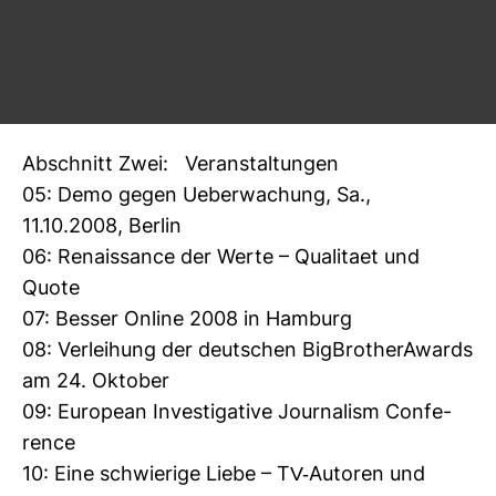
02: Lob­by­ismus-​Bericht des BMI
03: „under cover“ � Chancen und Grenzen der
ver­deckten Recherche
04: Fach­kon­fe­renz Inter­view-​Kul­turen
Abschnitt Zwei: Ver­an­stal­tungen
05: Demo gegen Ueber­wa­chung, Sa.,
11.10.2008, Berlin
06: Renais­sance der Werte – Qua­li­taet und
Quote
07: Besser Online 2008 in Ham­burg
08: Ver­lei­hung der deut­schen Big­BrotherA­wards
am 24. Oktober
09: European Inves­ti­ga­tive Jour­na­lism Con­fe­
rence
10: Eine schwie­rige Liebe – TV-​Autoren und