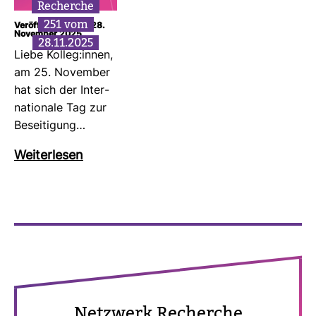
Recherche
251 vom
Veröffentlicht am: 28.
November 2025
28.11.2025
Liebe Kolleg:innen,
am 25. November
hat sich der Inter­
na­tio­nale Tag zur
Besei­ti­gung…
Wei­ter­lesen
Netz­werk Recherche