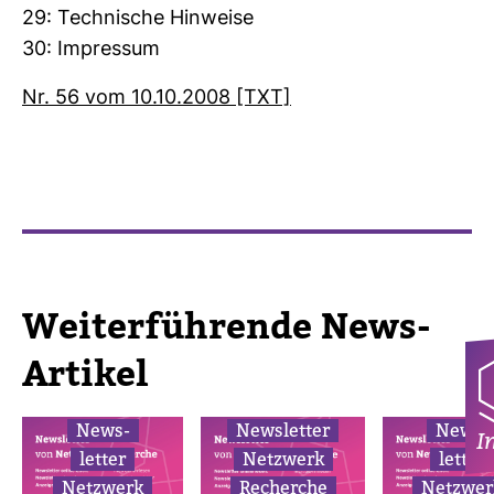
29: Tech­ni­sche Hin­weise
30: Impressum
Nr. 56 vom 10.10.2008 [TXT]
Wei­ter­füh­rende News-​
Artikel
News­
News­letter
News­
I
letter
Netz­werk
letter
Netz­werk
Recherche
Netz­wer