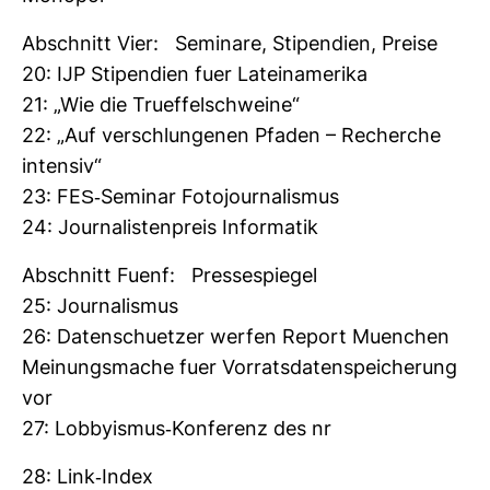
Abschnitt Vier: Semi­nare, Sti­pen­dien, Preise
20: IJP Sti­pen­dien fuer Latein­ame­rika
21: „Wie die Tru­ef­fel­schweine“
22: „Auf ver­schlun­genen Pfaden – Recherche
intensiv“
23: FES-​Seminar Foto­jour­na­lismus
24: Jour­na­lis­ten­preis Infor­matik
Abschnitt Fuenf: Pres­se­spiegel
25: Jour­na­lismus
26: Daten­schuetzer werfen Report Muen­chen
Mei­nungs­mache fuer Vor­rats­da­ten­spei­che­rung
vor
27: Lob­by­ismus-​Kon­fe­renz des nr
28: Link-​Index