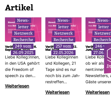
Artikel
News­
News­
News­
letter
letter
letter
Netz­werk
Netz­werk
Netz­wer
Recherche
Recherche
Recherc
249 vom
257 vom
246 vo
Veröffentlicht am: 26.
Veröffentlicht am: 22.
Veröffentlicht am
September 2025
Mai 2026
Juni 2025
26.09.2025
22.05.2026
27.06.20
Liebe Kolleg:innen,
Liebe Kol­le­ginnen
Liebe Kolleg:
in den USA gehört
und Kol­legen, 21
ob wir als Ab
I
die Freedom of
Tage sind es nur
nent:innen di
speech zu den…
noch bis zum Jah­
News­let­ters, 
res­treffen…
Gäste unsere
Wei­ter­lesen
Wei­ter­lesen
Wei­ter­lesen