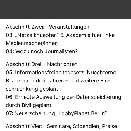
02: Netz­werk Recherche-​Stamm­tisch in Ham­
burg
Abschnitt Zwei: Ver­an­stal­tungen
03: „Netze knue­pfen“ 6. Aka­demie fuer linke
Medi­en­ma­cher/innen
04: Wozu noch Jour­na­listen?
Abschnitt Drei: Nach­richten
05: Infor­ma­ti­ons­frei­heits­ge­setz: Nuech­terne
Bilanz nach drei Jahren – und wei­tere Ein­
schraen­kung geplant
06: Erneute Aus­wei­tung der Daten­spei­che­rung
durch BMI geplant
07: Neu­erschei­nung „Lob­by­Planet Berlin“
Abschnitt Vier: Semi­nare, Sti­pen­dien, Preise