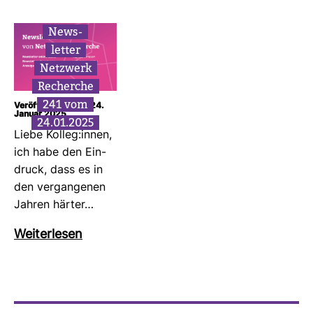
News­
letter
Netz­werk
Recherche
241 vom
Veröffentlicht am: 24.
Januar 2025
24.01.2025
Liebe Kolleg:innen,
ich habe den Ein­
druck, dass es in
den ver­gan­genen
Jahren härter…
Wei­ter­lesen