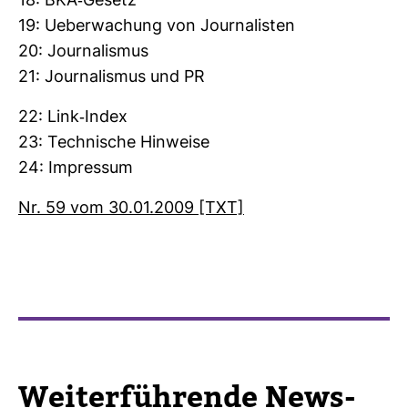
18: BKA-​Gesetz
19: Ueber­wa­chung von Jour­na­listen
20: Jour­na­lismus
21: Jour­na­lismus und PR
22: Link-​Index
23: Tech­ni­sche Hin­weise
24: Impressum
Nr. 59 vom 30.01.2009 [TXT]
Wei­ter­füh­rende News-​