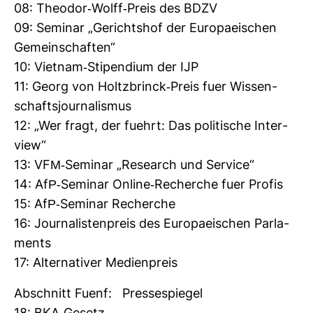
08: Theodor-​Wolff-​Preis des BDZV
09: Seminar „Gerichtshof der Euro­pa­ei­schen
Gemein­schaften“
10: Vietnam-​Sti­pen­dium der IJP
11: Georg von Holtz­brinck-​Preis fuer Wis­sen­
schafts­jour­na­lismus
12: „Wer fragt, der fuehrt: Das poli­ti­sche Inter­
view“
13: VFM-​Seminar „Rese­arch und Ser­vice“
14: AfP-​Seminar Online-​Recherche fuer Profis
15: AfP-​Seminar Recherche
16: Jour­na­lis­ten­preis des Euro­pa­ei­schen Par­la­
ments
17: Alter­na­tiver Medi­en­preis
Abschnitt Fuenf: Pres­se­spiegel