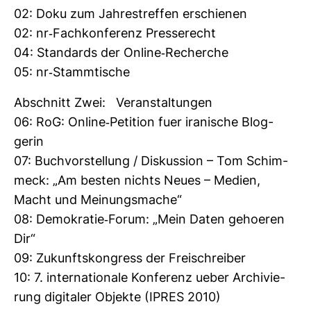
02: Doku zum Jah­res­treffen erschienen
02: nr-​Fach­kon­fe­renz Pres­se­recht
04: Stan­dards der Online-​Recherche
05: nr-​Stamm­ti­sche
Abschnitt Zwei: Ver­an­stal­tungen
06: RoG: Online-​Peti­tion fuer ira­ni­sche Blog­
gerin
07: Buch­vor­stel­lung / Dis­kus­sion – Tom Schim­
meck: „Am besten nichts Neues – Medien,
Macht und Mei­nungs­mache“
08: Demo­kratie-​Forum: „Mein Daten gehoeren
Dir“
09: Zukunfts­kon­gress der Frei­schreiber
10: 7. inter­na­tio­nale Kon­fe­renz ueber Archi­vie­
rung digi­taler Objekte (IPRES 2010)