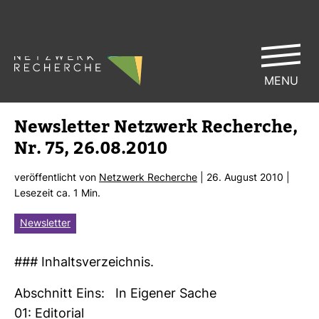
MENU
News­letter Netz­werk Recherche,
Nr. 75, 26.08.2010
ver­öf­fent­licht von
Netz­werk Recherche
| 26. August 2010 |
Lese­zeit ca. 1 Min.
Newsletter
### Inhalts­ver­zeichnis.
Abschnitt Eins: In Eigener Sache
01: Edi­to­rial