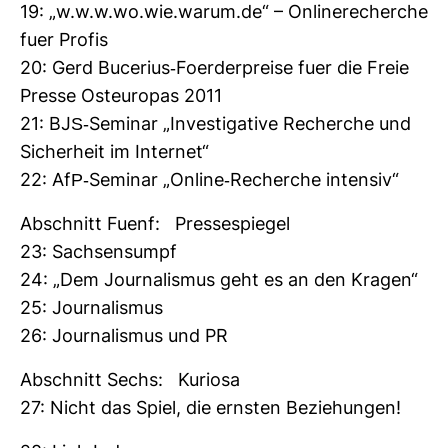
19: „w.w.w.wo.wie.warum.de“ – Online­re­cherche
fuer Profis
20: Gerd Buce­rius-​Foer­der­preise fuer die Freie
Presse Ost­eu­ropas 2011
21: BJS-​Seminar „Inves­ti­ga­tive Recherche und
Sicher­heit im Internet“
22: AfP-​Seminar „Online-​Recherche intensiv“
Abschnitt Fuenf: Pres­se­spiegel
23: Sach­sen­sumpf
24: „Dem Jour­na­lismus geht es an den Kragen“
25: Jour­na­lismus
26: Jour­na­lismus und PR
Abschnitt Sechs: Kuriosa
27: Nicht das Spiel, die ernsten Bezie­hungen!