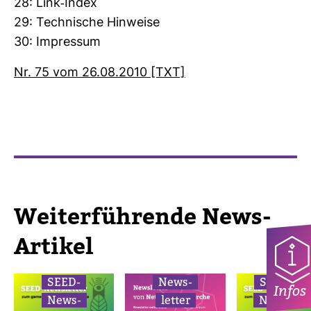
28: Link-​Index
29: Tech­ni­sche Hin­weise
30: Impressum
Nr. 75 vom 26.08.2010 [TXT]
Wei­ter­füh­rende News-​
Artikel
SEED-​
News­
SEED-​
Infos
News­
letter
News­