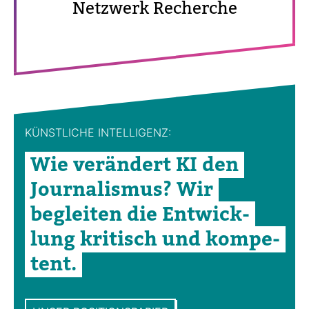
Netz­werk Recherche
KÜNST­LICHE INTEL­LI­GENZ:
Wie ver­än­dert KI den
Jour­na­lismus? Wir
begleiten die Ent­wick­
lung kri­tisch und kom­pe­
tent.