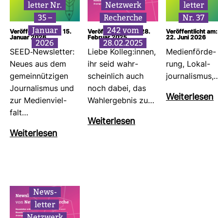
letter Nr.
Netz­werk
letter
35 –
Recherche
Nr. 37
Januar
242 vom
Veröffentlicht am: 15.
Veröffentlicht am: 28.
Veröffentlicht am:
Januar 2026
Februar 2025
22. Juni 2026
2026
28.02.2025
SEED-​News­letter:
Liebe Kolleg:innen,
Medi­en­för­de­
Neues aus dem
ihr seid wahr­
rung, Lokal­
gemein­nüt­zigen
schein­lich auch
jour­na­lismus,
Jour­na­lismus und
noch dabei, das
Wei­ter­lesen
zur Medi­en­viel­
Wahl­er­gebnis zu…
falt…
Wei­ter­lesen
Wei­ter­lesen
News­
letter
Netz­werk