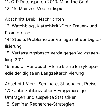
11: CfP Daten­spuren 2010: Mind the Gap!
12: 15. Mainzer Medi­en­disput
Abschnitt Drei: Nach­richten
13: Watch­blog „Klatsch­kritik“ zur Frauen-​ und
Pro­mi­presse
14: Studie: Pro­bleme der Ver­lage mit der Digi­ta­
li­sie­rung
15: Ver­fas­sungs­be­schwerde gegen Volks­zaeh­
lung 2011
16: nestor-​Hand­buch – Eine kleine Enzy­klo­pa­
edie der digi­talen Lang­zeit­ar­chi­vie­rung
Abschnitt Vier: Semi­nare, Sti­pen­dien, Preise
17: Fauler Zah­len­zauber – Frag­wu­er­dige
Umfragen und suspekte Sta­tis­tiken
18: Seminar Recherche-​Stra­te­gien