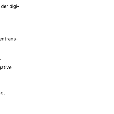
 der digi­
den­trans­
r
a­tive
net