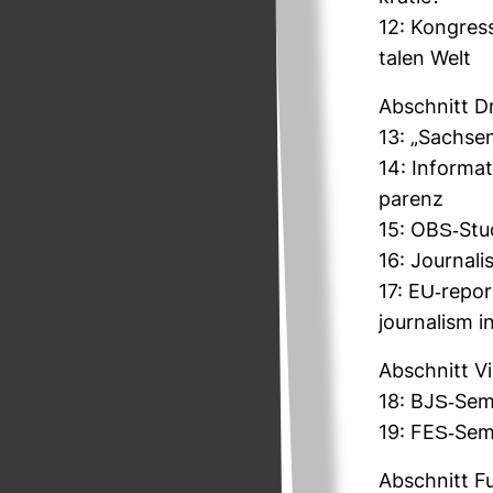
12: Kon­gress
talen Welt
Abschnitt D
13: „Sach­se
14: Infor­ma­
pa­renz
15: OBS-​Stu
16: Jour­na­l
17: EU-​repor
jour­na­lism 
Abschnitt Vi
18: BJS-​Sem
19: FES-​Semi
Abschnitt Fu