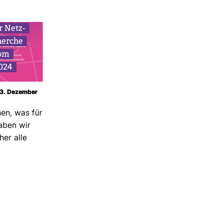
r Netz­
herche
om
2024
 13. Dezember
nen, was für
aben wir
her alle