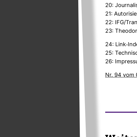
20: Jour­na­l
21: Auto­ri­s
22: IFG/Trans
23: Theodor-
24: Link-​In
25: Tech­ni­
26: Impres
Nr. 94 vom 