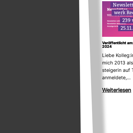
News­let
werk Re
239
25.11
Veröffentlicht a
2024
Liebe Kolleg:i
mich 2013 als
stei­gerin auf 
anmel­dete,…
Wei­ter­lesen