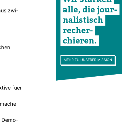
alle, die jour­
smus zwi­
na­lis­tisch
recher­
chieren.
schen
MEHR ZU UNSERER MISSION
­tive fuer
s­mache
ie Demo­