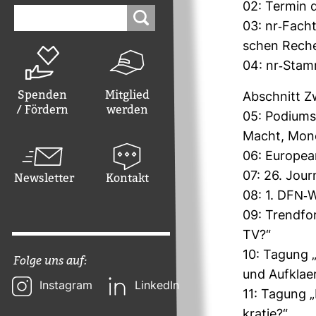
02: Termin de
Suchen
nach:
03: nr-​Fach­
schen Recher
04: nr-​Stam
Spenden
Mitglied
Abschnitt Zw
/ Fördern
werden
05: Podi­ums
Macht, Mon
06: European 
07: 26. Jour­
Newsletter
Kontakt
08: 1. DFN-​
09: Trend­fo
TV?“
10: Tagung 
Folge uns auf:
und Auf­kla­e
Instagram
LinkedIn
11: Tagung „
kratie?“