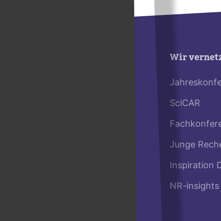
Wir vernet
Jahreskonf
SciCAR
Fachkonfer
Junge Rech
Inspiration 
NR-insights