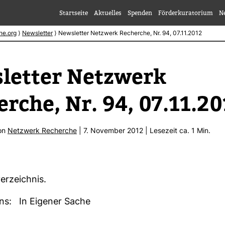
Startseite
Aktuelles
Spenden
Förderkuratorium
N
he.org
⟩
Newsletter
⟩
Newsletter Netzwerk Recherche, Nr. 94, 07.11.2012
letter Netz­werk
rche, Nr. 94, 07.11.2
von
Netz­werk Recherche
| 7. November 2012 | Lese­zeit ca. 1 Min.
er­zeichnis.
ins: In Eigener Sache