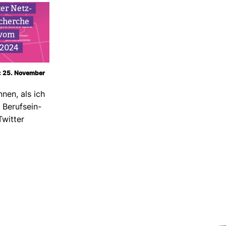
ter Netz­
cherche
 vom
.2024
m: 25. November
nnen, als ich
 Berufs­ein­
Twitter