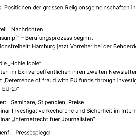
: Posi­tionen der grossen Reli­gi­ons­ge­mein­schaften in
rei: Nach­richten
n­sumpf“ – Beru­fungs­pro­zess beginnt
ti­ons­frei­heit: Ham­burg jetzt Vor­reiter bei der Beho­er­
die „Hohle Idole“
isten im Exil ver­o­ef­fent­li­chen ihren zweiten News­lette
t ‚Deter­rence of fraud with EU funds through inves­ti­g
in EU-27‘
er: Semi­nare, Sti­pen­dien, Preise
inar Inves­ti­ga­tive Recherche und Sicher­heit im Inter
nar „Inter­net­recht fuer Jour­na­listen“
enf: Pres­se­spiegel