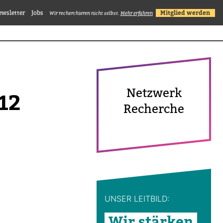
ewsletter
Jobs
Mitglied werden
Wir recherchieren nicht selbst.
Mehr erfahren
Netz­werk
012
Recherche
UNSER LEIT­BILD:
Wir stärken