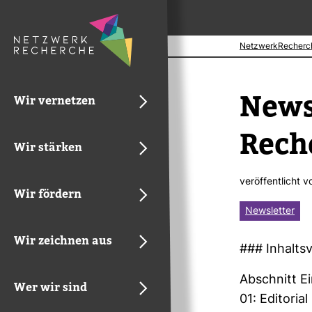
NetzwerkRecherc
News­
Wir vernetzen
Reche
Wir stärken
ver­öf­fent­licht 
Wir fördern
Newsletter
Wir zeichnen aus
### Inhalts­v
Abschnitt E
Wer wir sind
01: Edi­to­rial