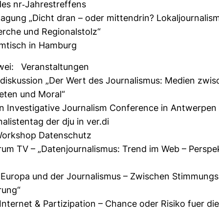
s nr-​Jah­res­tref­fens
ta­gung „Dicht dran – oder mit­ten­drin? Lokal­jour­na­li
che und Regio­nal­stolz“
m­tisch in Ham­burg
ei: Ver­an­stal­tungen
­dis­kus­sion „Der Wert des Jour­na­lismus: Medien zwi­
eten und Moral“
Inves­ti­ga­tive Jour­na­lism Con­fe­rence in Ant­werpen
na­lis­tentag der dju in ver.di
Work­shop Daten­schutz
rum TV – „Daten­jour­na­lismus: Trend im Web – Per­spek
„Europa und der Jour­na­lismus – Zwi­schen Stim­mung
­rung“
Internet & Par­ti­zi­pa­tion – Chance oder Risiko fuer d