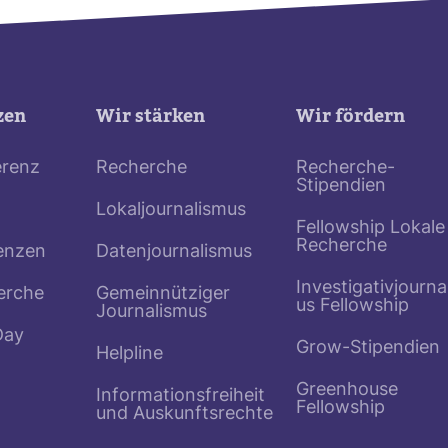
zen
Wir stärken
Wir fördern
erenz
Recherche
Recherche-
Stipendien
Lokaljournalismus
Fellowship Lokale
Recherche
enzen
Datenjournalismus
Investigativjourna
erche
Gemeinnütziger
us Fellowship
Journalismus
Day
Grow-Stipendien
Helpline
Greenhouse
Informationsfreiheit
Fellowship
und Auskunftsrechte