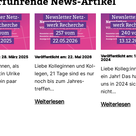
r­füh­rende News-​Artikel
ter Netz­
News­letter Netz­
News­lette
cherche
werk Recherche
werk Rec
 vom
257 vom
240 v
.2025
22.05.2026
13.12.
Veröffentlicht am:
m: 28. März 2025
Veröffentlicht am: 22. Mai 2026
2024
nnen, als
Liebe Kol­le­ginnen und Kol­
Liebe Kolleg:in
tin Ulrike
legen, 21 Tage sind es nur
ein Jahr! Das h
in paar
noch bis zum Jah­res­
uns in 2024 sic
treffen…
nicht…
Wei­ter­lesen
Wei­ter­lesen