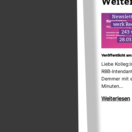
Wei­te
News­let
werk Re
243
28.03
Veröffentlicht a
Liebe Kolleg:i
RBB-​Inten­dan
Demmer mit e
Minuten…
Wei­ter­lesen