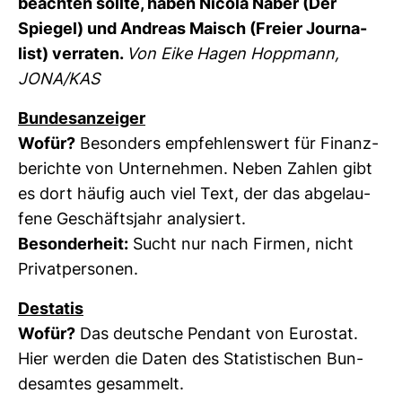
beachten sollte, haben Nicola Naber (Der
Spiegel) und Andreas Maisch (Freier Jour­na­
list) ver­raten.
Von Eike Hagen Hopp­mann,
JONA/KAS
Bun­des­an­zeiger
Wofür?
Beson­ders emp­feh­lens­wert für Finanz­
be­richte von Unter­nehmen. Neben Zahlen gibt
es dort häufig auch viel Text, der das abge­lau­
fene Geschäfts­jahr ana­ly­siert.
Beson­der­heit:
Sucht nur nach Firmen, nicht
Pri­vat­per­sonen.
Destatis
Wofür?
Das deut­sche Pen­dant von Euro­stat.
Hier werden die Daten des Sta­tis­ti­schen Bun­
des­amtes gesam­melt.