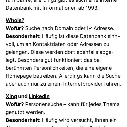
fünf Jahre, aller­dings gibt es auch eine interne
Daten­bank mit Infor­ma­tionen ab 1993.
Whois?
Wofür?
Suche nach Domain oder IP-​Adresse.
Beson­der­heit:
Häufig ist diese Daten­bank sinn­
voll, um an Kon­takt­daten oder Adressen zu
gelangen. Diese werden dort eben­falls abge­
legt. Beson­ders gut funk­tio­niert das bei
berühmten Per­sön­lich­keiten, die eine eigene
Home­page betreiben. Aller­dings kann die Suche
aber auch nur zu einem Inter­net­pro­vider führen.
Xing
und
Lin­kedIn
Wofür?
Per­so­nen­suche – kann für jedes Thema
genutzt werden.
Beson­der­heit:
Häufig wird ver­sucht, Ihnen ein