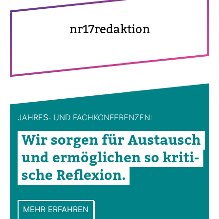
nr17redak­tion
JAHRES-​ UND FACH­KON­FE­RENZEN:
Wir sorgen für Aus­tausch
und ermög­li­chen so kri­ti­
sche Refle­xion.
MEHR ERFAHREN