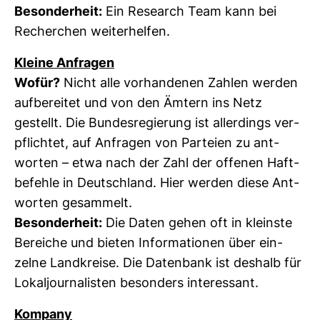
Beson­der­heit:
Ein Rese­arch Team kann bei
Recher­chen wei­ter­helfen.
Kleine Anfragen
Wofür?
Nicht alle vor­han­denen Zahlen werden
auf­be­reitet und von den Ämtern ins Netz
gestellt. Die Bun­des­re­gie­rung ist aller­dings ver­
pflichtet, auf Anfragen von Par­teien zu ant­
worten – etwa nach der Zahl der offenen Haft­
be­fehle in Deutsch­land. Hier werden diese Ant­
worten gesam­melt.
Beson­der­heit:
Die Daten gehen oft in kleinste
Bereiche und bieten Infor­ma­tionen über ein­
zelne Land­kreise. Die Daten­bank ist des­halb für
Lokal­jour­na­listen beson­ders inter­es­sant.
Kom­pany