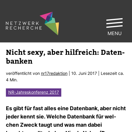
MENU
Nicht sexy, aber hilf­reich: Daten­
banken
ver­öf­fent­licht von
nr17redak­tion
| 10. Juni 2017 | Lese­zeit ca.
4 Min.
NR-Jahreskonferenz 2017
Es gibt für fast alles eine Daten­bank, aber nicht
jeder kennt sie. Welche Daten­bank für wel­
chen Zweck taugt und was man dabei