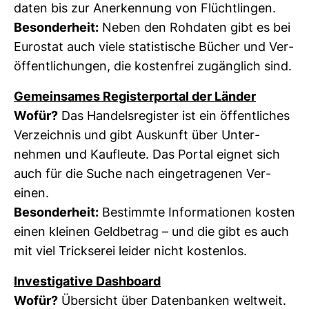
daten bis zur Aner­ken­nung von Flücht­lingen.
Beson­der­heit:
Neben den Roh­daten gibt es bei
Euro­stat auch viele sta­tis­ti­sche Bücher und Ver­
öf­fent­li­chungen, die kos­ten­frei zugäng­lich sind.
Gemein­sames Regis­ter­portal der Länder
Wofür?
Das Han­dels­re­gister ist ein öffent­li­ches
Ver­zeichnis und gibt Aus­kunft über Unter­
nehmen und Kauf­leute. Das Portal eignet sich
auch für die Suche nach ein­ge­tra­genen Ver­
einen.
Beson­der­heit:
Bestimmte Infor­ma­tionen kosten
einen kleinen Geld­be­trag – und die gibt es auch
mit viel Trick­serei leider nicht kos­tenlos.
Inves­ti­ga­tive Dash­board
Wofür?
Über­sicht über Daten­banken welt­weit.