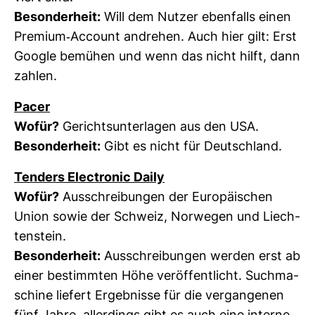
Beson­der­heit:
Will dem Nutzer eben­falls einen
Pre­mium-​Account andrehen. Auch hier gilt: Erst
Google bemühen und wenn das nicht hilft, dann
zahlen.
Pacer
Wofür?
Gerichts­un­ter­lagen aus den USA.
Beson­der­heit:
Gibt es nicht für Deutsch­land.
Ten­ders Elec­tronic Daily
Wofür?
Aus­schrei­bungen der Euro­päi­schen
Union sowie der Schweiz, Nor­wegen und Liech­
ten­stein.
Beson­der­heit:
Aus­schrei­bungen werden erst ab
einer bestimmten Höhe ver­öf­fent­licht. Such­ma­
schine lie­fert Ergeb­nisse für die ver­gan­genen