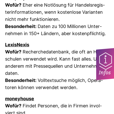
Wofür?
Eher eine Not­lö­sung für Han­dels­re­gis­
ter­in­for­ma­tionen, wenn kos­ten­lose Vari­anten
nicht mehr funk­tio­nieren.
Beson­der­heit:
Daten zu 100 Mil­lionen Unter­
nehmen in 150+ Län­dern, aber kos­ten­pflichtig.
Lexis­Nexis
Wofür?
Recher­che­da­ten­bank, die oft an Hoch­
schulen ver­wendet wird. Kann fast alles. Unter
anderem mit Pres­se­quellen und Unter­neh­mens­
Infos
daten.
Beson­der­heit:
Voll­text­suche mög­lich, Ope­ra­
toren können ver­wendet werden.
money­house
Wofür?
Findet Per­sonen, die in Firmen invol­
viert sind.