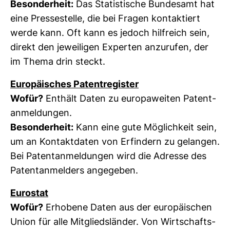
Beson­der­heit:
Das Sta­tis­ti­sche Bun­desamt hat
eine Pres­se­stelle, die bei Fragen kon­tak­tiert
werde kann. Oft kann es jedoch hilf­reich sein,
direkt den jewei­ligen Experten anzu­rufen, der
im Thema drin steckt.
Euro­päi­sches Patent­re­gister
Wofür?
Ent­hält Daten zu euro­pa­weiten Patent­
an­mel­dungen.
Beson­der­heit:
Kann eine gute Mög­lich­keit sein,
um an Kon­takt­daten von Erfin­dern zu gelangen.
Bei Patent­an­mel­dungen wird die Adresse des
Patent­an­mel­ders ange­geben.
Euro­stat
Wofür?
Erho­bene Daten aus der euro­päi­schen
Union für alle Mit­glieds­länder. Von Wirt­schafts­