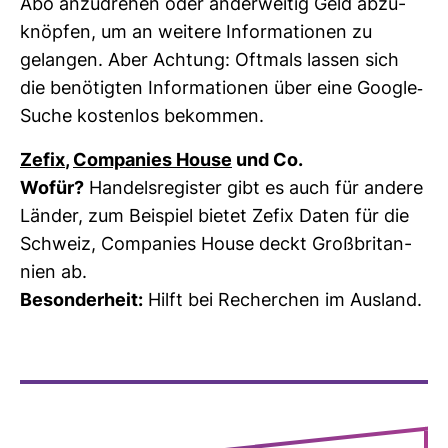
Abo anzu­drehen oder ander­weitig Geld abzu­
knöpfen, um an wei­tere Infor­ma­tionen zu
gelangen. Aber Ach­tung: Oft­mals lassen sich
die benö­tigten Infor­ma­tionen über eine Google-​
Suche kos­tenlos bekommen.
Zefix
,
Com­pa­nies House
und Co.
Wofür?
Han­dels­re­gister gibt es auch für andere
Länder, zum Bei­spiel bietet Zefix Daten für die
Schweiz, Com­pa­nies House deckt Groß­bri­tan­
nien ab.
Beson­der­heit:
Hilft bei Recher­chen im Aus­land.