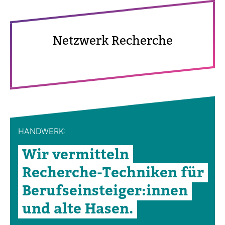
Netz­werk Recherche
HAND­WERK:
Wir ver­mit­teln
Recherche-​Tech­niken für
Berufs­ein­steiger:innen
und alte Hasen.