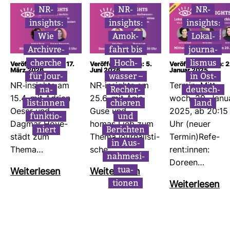
NR-​
NR-​
NR-​
insights:
insights:
insights:
Wie
Amok­
Lokal­
Archiv­re­
fahrt bis
jour­na­
cherche
Hoch­
lismus
Veröffentlicht am: 17.
Veröffentlicht am: 5.
Veröffentlicht am: 2
März 2026
Juni 2026
Januar 2025
für Jour­
wasser –
in Ost­
NR-​insights am
NR-​insights am
Termin: Mitt­
na­
Recher­
deutsch­
15.4. mit Adrian
25.6. mit Anja
woch, 29. Janu
list:innen
chieren
land
Oeser und
Guse und
2025, ab 20:15
funk­tio­
und
Dagmar Hove­
homas Lieb zum
Uhr (neuer
niert
Berichten
städt zum
Thema jour­na­lis­ti­
Termin)Refe­
in Aus­
Thema…
sche…
rent:innen:
nah­me­si­
Doreen…
tua­
Wei­ter­lesen
Wei­ter­lesen
tionen
Wei­ter­lesen