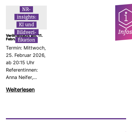
NR-​
insights:
KI und
Infos
Bild­ve­ri­
Veröffentlicht am: 11.
fi­ka­tion
Februar 2026
Termin: Mitt­woch,
25. Februar 2026,
ab 20:15 Uhr
Refe­ren­tinnen:
Anna Neifer,…
Wei­ter­lesen