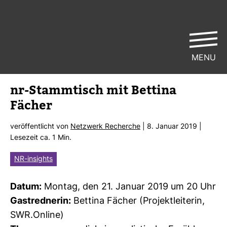
MENU
nr-​Stamm­tisch mit Bet­tina
Fächer
ver­öf­fent­licht von
Netz­werk Recherche
| 8. Januar 2019 |
Lese­zeit ca. 1 Min.
NR-insights
Datum:
Montag, den 21. Januar 2019 um 20 Uhr
Gast­red­nerin:
Bet­tina Fächer (Pro­jekt­lei­terin,
SWR.Online)