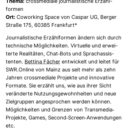
Thema:
cross­me­diale jour­na­lis­ti­sche Erzähl­
formen
Ort:
Cowor­king Space von Caspar UG, Berger
Straße 175, 60385 Frank­furt*
Jour­na­lis­ti­sche Erzähl­formen ändern sich durch
tech­ni­sche Mög­lich­keiten. Vir­tu­elle und erwei­
terte Rea­li­täten, Chat-​Bots und Sprach­as­sis­
tenten.
Bet­tina Fächer
ent­wi­ckelt und leitet für
SWR.Online von Mainz aus seit mehr als zehn
Jahren cross­me­diale Pro­jekte und inno­va­tive
For­mate. Sie erzählt uns, wie aus ihrer Sicht
ver­än­derte Nut­zungs­ge­wohn­heiten und neue
Ziel­gruppen ange­spro­chen werden können.
Mög­lich­keiten und Grenzen von Trans­media-​
Pro­jekte, Games, Second-​Screen-​Anwen­dungen
etc.