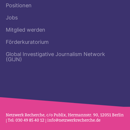
Positionen
Jobs
Mitglied werden
Förderkuratorium
Global Investigative Journalism Network
(GIJN)
Netz­werk Recherche, c/o Publix, Her­mannstr. 90, 12051 Berlin
| Tel: 030 49 85 40 12 |
info@netz­werk­re­cherche.de