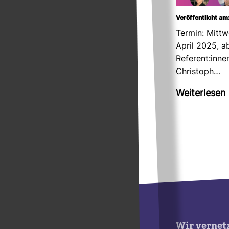
Veröffentlicht am
Termin: Mitt­
April 2025, a
Refe­rent:inne
Chris­toph…
Wei­ter­lesen
Wir vernet