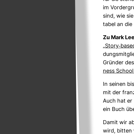
im Vor­der­g
sind, wie sie
tabel an die 
Zu Mark Lee
„
Story-​based 
dungs­mit­gli
Gründer des 
ness School
In seinen b
mit der fran­
Auch hat er H
ein Buch über
Damit wir a
wird, bitten