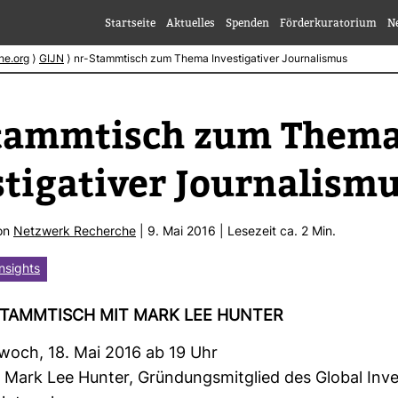
Startseite
Aktuelles
Spenden
Förderkuratorium
N
he.org
⟩
GIJN
⟩
nr-Stammtisch zum Thema Investigativer Journalismus
Stamm­tisch zum Them
­ti­ga­tiver Jour­na­lism
von
Netz­werk Recherche
| 9. Mai 2016 | Lese­zeit ca. 2 Min.
nsights
STAMM­TISCH MIT MARK LEE HUNTER
­woch, 18. Mai 2016 ab 19 Uhr
Mark Lee Hunter, Grün­dungs­mit­glied des Global Inves­