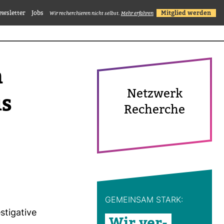
ewsletter
Jobs
Mitglied werden
Wir recherchieren nicht selbst.
Mehr erfahren
a
Netz­werk
us
Recherche
GEMEINSAM STARK:
ti­ga­tive
Wir ver­