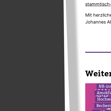
stamm­tisch-
Mit herz­li­c
Johannes Al
Wei­te
NR-​in
Amok­fa
Hoch­w
Recher­