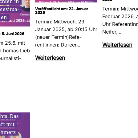
chten in
2026
e­si­tua­
Termin: Mitt­wo
Veröffentlicht am: 22. Januar
2025
nen
Februar 2026, 
Termin: Mitt­woch, 29.
Uhr Refe­ren­ti
Januar 2025, ab 20:15 Uhr
Neifer,…
: 5. Juni 2026
(neuer Termin)Refe­
am 25.6. mit
Wei­ter­lesen
rent:innen: Doreen…
d homas Lieb
Wei­ter­lesen
na­lis­ti­
ghts: Das
ft mit
chmerz