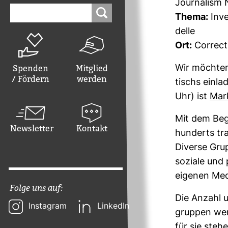
Jour­na­lism
Suchen
nach:
Thema:
Inve
delle
Ort:
Cor­recti
Spenden
Mitglied
Wir möchten
/ Fördern
werden
tischs ein­l
Uhr) ist
Mar
Mit dem Begi
Newsletter
Kontakt
hun­derts tra
Diverse Grup
soziale und p
eigenen Medi
Folge uns auf:
Die Anzahl u
Instagram
LinkedIn
gruppen wer
für sie steh