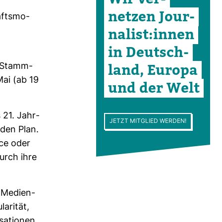
netzen Jour­
äfts­mo­
na­list:innen
in Deutsch­
land, Europa
r Stamm­
Mai (ab 19
und der Welt
 21. Jahr­
JETZT MITGLIED WERDEN!
 den Plan.
ace oder
durch ihre
 Medi­en­
­rität,
sa­tionen