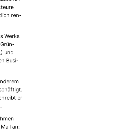
kteure
­lich ren­
des Werks
t Grün­
N
) und
den
Busi­
 anderem
chäf­tigt.
schreibt er
.
nehmen
 Mail an: