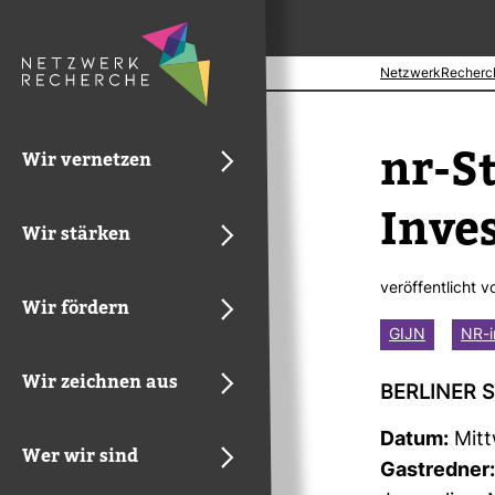
NetzwerkRecherc
nr-​
Wir vernetzen
Inves
Wir stärken
ver­öf­fent­licht 
Wir fördern
GIJN
NR-i
Wir zeichnen aus
BER­LINER 
Datum:
Mitt
Wer wir sind
Gast­redner: