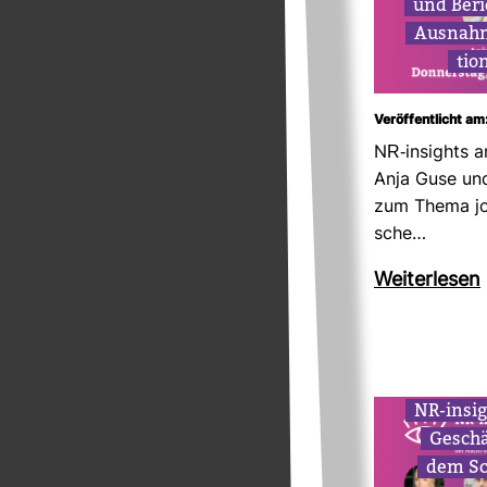
und Beri
Aus­nah­m
tio
Veröffentlicht am
NR-​insights 
Anja Guse un
zum Thema jour­
sche…
Wei­ter­lesen
NR-​insi
Geschä
dem S