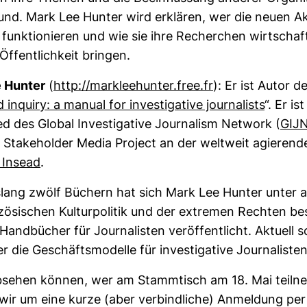
rund. Mark Lee Hunter wird erklären, wer die neuen A
 funk­tio­nieren und wie sie ihre Recher­chen wirt­schaft
Öffent­lich­keit bringen.
 Hunter
(
http://markleeh­unter.free.fr
): Er ist Autor 
inquiry: a manual for inves­ti­ga­tive jour­na­lists
“. Er is
ed des Global Inves­ti­ga­tive Jour­na­lism Net­work (
GIJ
Sta­ke­holder Media Pro­ject an der welt­weit agie­ren
 Insead
.
is­lang zwölf Büchern hat sich Mark Lee Hunter unter
zö­si­schen Kul­tur­po­litik und der extremen Rechten bes
and­bü­cher für Jour­na­listen ver­öf­fent­licht. Aktuell 
 die Geschäfts­mo­delle für inves­ti­ga­tive Jour­na­listen
bsehen können, wer am Stamm­tisch am 18. Mai teil­
 wir um eine kurze (aber ver­bind­liche) Anmel­dung per