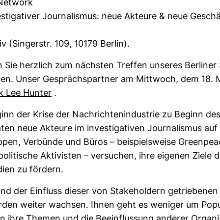
 Net­work
s­ti­ga­tiver Jour­na­lismus: neue Akteure & neue Gesch
v (Sin­gerstr. 109, 10179 Berlin).
 Sie herz­lich zum nächsten Treffen unseres Ber­line
aden. Unser Gesprächs­partner am Mitt­woch, dem 18. 
k Lee Hunter
.
nn der Krise der Nach­rich­ten­in­dus­trie zu Beginn des
ten neue Akteure im inves­ti­ga­tiven Jour­na­lismus auf
pen, Ver­bünde und Büros – bei­spiels­weise Green­pe
oli­ti­sche Akti­visten – ver­su­chen, ihre eigenen Ziele 
en zu för­dern.
nd der Ein­fluss dieser von Sta­ke­hol­dern getrie­benen
den weiter wachsen. Ihnen geht es weniger um Popu­la
en ihre Themen und die Beein­flus­sung anderer Orga­ni­