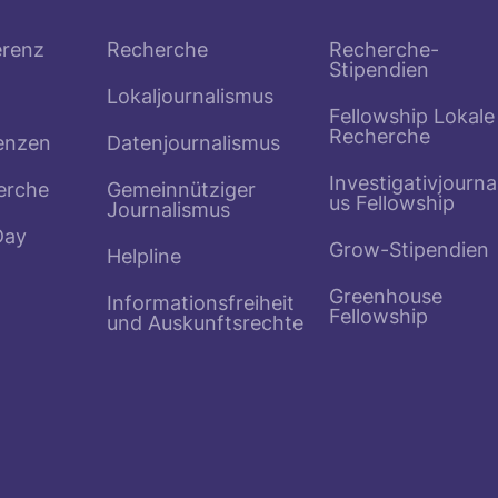
erenz
Recherche
Recherche-
Stipendien
Lokaljournalismus
Fellowship Lokale
Recherche
enzen
Datenjournalismus
Investigativjourna
erche
Gemeinnütziger
us Fellowship
Journalismus
Day
Grow-Stipendien
Helpline
Greenhouse
Informationsfreiheit
Fellowship
und Auskunftsrechte