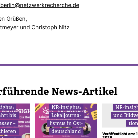
​berlin@netz­werk­re­cherche.de
hen Grüßen,
t­meyer und Chris­toph Nitz
r­füh­rende News-​Artikel
sights:
NR-​insights:
NR-​insigh
hrt bis
Lokal­jour­na­
und Bild­ve­
asser –
lismus in Ost­
tio
chieren
deutsch­land
Veröffentlicht am: 1