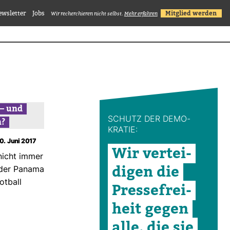
ewsletter
Jobs
Mitglied werden
Wir recherchieren nicht selbst.
Mehr erfahren
 – und
SCHUTZ DER DEMO­
?
KRATIE:
10. Juni 2017
Wir ver­tei­
nicht immer
digen die
 der Panama
t­ball
Pres­se­frei­
heit gegen
alle, die sie