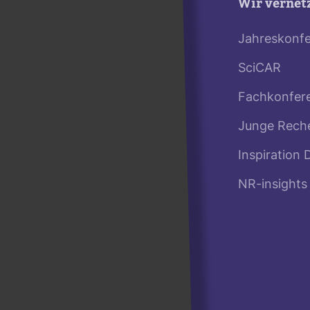
Wir vernet
Jahreskonf
SciCAR
Fachkonfer
Junge Rech
Inspiration 
NR-insights