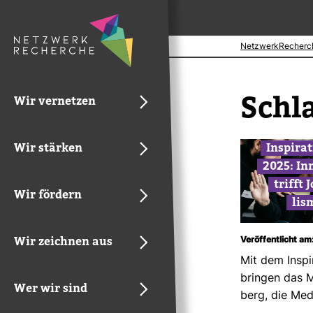
NetzwerkRecherc
Schl
Wir vernetzen
Wir stärken
Inspi­ra
2025: Inn
trifft 
Wir fördern
lis
Wir zeichnen aus
Veröffentlicht am
Mit dem Inspi­
bringen das 
Wer wir sind
berg, die Medi