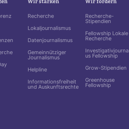
zen
Wir stärken
Wir fördern
erenz
Recherche
Recherche-
Stipendien
Lokaljournalismus
Fellowship Lokale
Recherche
enzen
Datenjournalismus
Investigativjourna
erche
Gemeinnütziger
us Fellowship
Journalismus
Day
Grow-Stipendien
Helpline
Greenhouse
Informationsfreiheit
Fellowship
und Auskunftsrechte