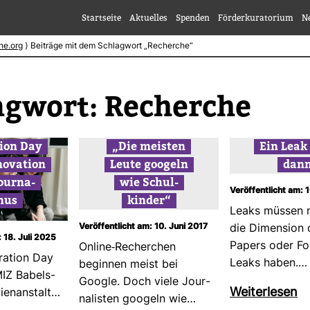
Startseite
Aktuelles
Spenden
Förderkuratorium
N
he.org
⟩
Beiträge mit dem Schlagwort „Recherche“
ag­wort:
Recherche
­tion Day
„Die meisten
Ein Leak
o­va­tion
Leute goo­geln
dann
Jour­na­
wie Schul­
Veröffentlicht am: 
mus
kinder“
Leaks müssen 
Veröffentlicht am: 10. Juni 2017
die Dimen­sion
: 18. Juli 2025
Papers oder Foo
Online-​Recher­chen
ra­tion Day
Leaks haben.…
beginnen meist bei
MIZ Babels­
Google. Doch viele Jour­
Wei­ter­lesen
­en­an­stalt…
na­listen goo­geln wie…