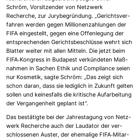
Schröm, Vor­sit­zender von Netz­werk
Recherche, zur Jury­be­grün­dung. „Gerichts­ver­
fahren werden gegen Mil­lio­nen­zah­lungen der
FIFA ein­ge­stellt, gegen eine Offen­le­gung der
ent­spre­chenden Gerichts­be­schlüsse wehrt sich
Blatter weiter mit allen Mit­teln. Die jetzt beim
FIFA-​Kon­gress in Buda­pest ver­kün­deten Maß­
nahmen in Sachen Ethik und Com­pli­ance seien
nur Kos­metik, sagte Schröm: „Das zeigt sich
schon daran, dass sie ledig­lich in Zukunft gelten
sollen und kei­nes­falls die kri­ti­sche Auf­ar­bei­tung
der Ver­gan­gen­heit geplant ist”.
Das bestä­tigte bei der Jah­res­ta­gung von Netz­
werk Recherche auch der Lau­dator der ver­
schlos­senen Auster, der ehe­ma­lige FIFA-​Mit­ar­