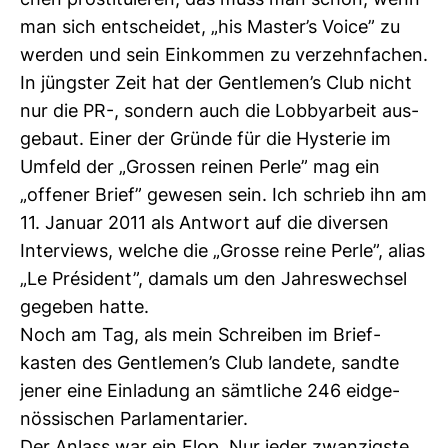
chen pro­sti­tu­ieren, das muss man schon, wenn
man sich ent­scheidet, „his Master’s Voice” zu
werden und sein Ein­kommen zu ver­zehn­fa­chen.
In jüngster Zeit hat der Gen­tlemen’s Club nicht
nur die PR-, son­dern auch die Lob­by­ar­beit aus­
ge­baut. Einer der Gründe für die Hys­terie im
Umfeld der „Grossen reinen Perle” mag ein
„offener Brief” gewesen sein. Ich schrieb ihn am
11. Januar 2011 als Ant­wort auf die diversen
Inter­views, welche die „Grosse reine Perle”, alias
„Le Président”, damals um den Jah­res­wechsel
gegeben hatte.
Noch am Tag, als mein Schreiben im Brief­
kasten des Gen­tlemen’s Club lan­dete, sandte
jener eine Ein­la­dung an sämt­liche 246 eid­ge­
nös­si­schen Par­la­men­ta­rier.