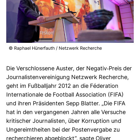
© Raphael Hüner­fauth / Netz­werk Recherche
Die Ver­schlos­sene Auster, der Negativ-​Preis der
Jour­na­lis­ten­ver­ei­ni­gung Netz­werk Recherche,
geht im Fuß­ball­jahr 2012 an die Féderation
Inter­na­tio­nale de Foot­ball Asso­cia­tion (FIFA)
und ihren Prä­si­denten Sepp Blatter. „Die FIFA
hat in den ver­gan­genen Jahren alle Ver­suche
kri­ti­scher Jour­na­listen, über Kor­rup­tion und
Unge­reimt­heiten bei der Pos­ten­ver­gabe zu
recher­chieren abge­blockt”, sagte Oliver