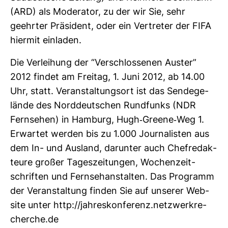
(ARD) als Mode­rator, zu der wir Sie, sehr
geehrter Prä­si­dent, oder ein Ver­treter der FIFA
hiermit ein­laden.
Die Ver­lei­hung der “Ver­schlos­senen Auster”
2012 findet am Freitag, 1. Juni 2012, ab 14.00
Uhr, statt. Ver­an­stal­tungsort ist das Sen­de­ge­
lände des Nord­deut­schen Rund­funks (NDR
Fern­sehen) in Ham­burg, Hugh-​Greene-​Weg 1.
Erwartet werden bis zu 1.000 Jour­na­listen aus
dem In- und Aus­land, dar­unter auch Chef­re­dak­
teure großer Tages­zei­tungen, Wochen­zeit­
schriften und Fern­seh­an­stalten. Das Pro­gramm
der Ver­an­stal­tung finden Sie auf unserer Web­
site unter http://jah­res­kon­fe­renz.netz­werk­re­
cherche.de