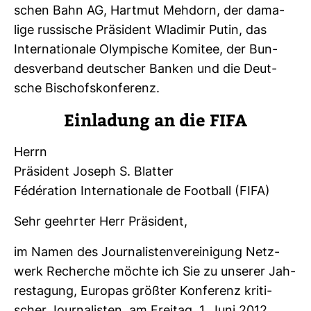
schen Bahn AG, Hartmut Meh­dorn, der dama­
lige rus­si­sche Prä­si­dent Wla­dimir Putin, das
Inter­na­tio­nale Olym­pi­sche Komitee, der Bun­
des­ver­band deut­scher Banken und die Deut­
sche Bischofs­kon­fe­renz.
Ein­la­dung an die FIFA
Herrn
Prä­si­dent Joseph S. Blatter
Fédération Inter­na­tio­nale de Foot­ball (FIFA)
Sehr geehrter Herr Prä­si­dent,
im Namen des Jour­na­lis­ten­ver­ei­ni­gung Netz­
werk Recherche möchte ich Sie zu unserer Jah­
res­ta­gung, Europas größter Kon­fe­renz kri­ti­