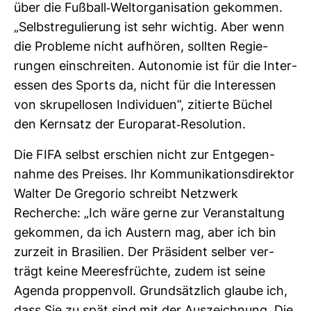
über die Fuß­ball-​Welt­or­ga­ni­sa­tion gekommen.
„Selbst­re­gu­lie­rung ist sehr wichtig. Aber wenn
die Pro­bleme nicht auf­hören, sollten Regie­
rungen ein­schreiten. Auto­nomie ist für die Inter­
essen des Sports da, nicht für die Inter­essen
von skru­pel­losen Indi­vi­duen”, zitierte Büchel
den Kern­satz der Euro­parat-​Reso­lu­tion.
Die FIFA selbst erschien nicht zur Ent­ge­gen­
nahme des Preises. Ihr Kom­mu­ni­ka­ti­ons­di­rektor
Walter De Gre­gorio schreibt Netz­werk
Recherche: „Ich wäre gerne zur Ver­an­stal­tung
gekommen, da ich Aus­tern mag, aber ich bin
zur­zeit in Bra­si­lien. Der Prä­si­dent selber ver­
trägt keine Mee­res­früchte, zudem ist seine
Agenda prop­pen­voll. Grund­sätz­lich glaube ich,