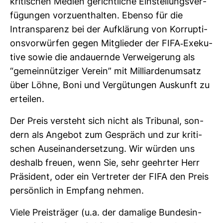
kri­ti­schen Medien gericht­liche Ein­stel­lungs­ver­
fü­gungen vor­zu­ent­halten. Ebenso für die
Intrans­pa­renz bei der Auf­klä­rung von Kor­rup­ti­
ons­vor­würfen gegen Mit­glieder der FIFA-​Exe­ku­
tive sowie die andau­ernde Ver­wei­ge­rung als
“gemein­nüt­ziger Verein” mit Mil­li­ar­den­um­satz
über Löhne, Boni und Ver­gü­tungen Aus­kunft zu
erteilen.
Der Preis ver­steht sich nicht als Tri­bunal, son­
dern als Angebot zum Gespräch und zur kri­ti­
schen Aus­ein­an­der­set­zung. Wir würden uns
des­halb freuen, wenn Sie, sehr geehrter Herr
Prä­si­dent, oder ein Ver­treter der FIFA den Preis
per­sön­lich in Emp­fang nehmen.
Viele Preis­träger (u.a. der dama­lige Bun­des­in­