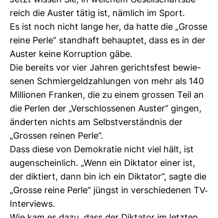
Jetzt wissen Sie, in wel­chem Gesell­schafts­be­
reich die Auster tätig ist, näm­lich im Sport.
Es ist noch nicht lange her, da hatte die „Grosse
reine Perle” stand­haft behauptet, dass es in der
Auster keine Kor­rup­tion gäbe.
Die bereits vor vier Jahren gerichts­fest bewie­
senen Schmier­geld­zah­lungen von mehr als 140
Mil­lionen Franken, die zu einem grossen Teil an
die Perlen der „Ver­schlos­senen Auster” gingen,
änderten nichts am Selbst­ver­ständnis der
„Grossen reinen Perle”.
Dass diese von Demo­kratie nicht viel hält, ist
augen­schein­lich. „Wenn ein Dik­tator einer ist,
der dik­tiert, dann bin ich ein Dik­tator”, sagte die
„Grosse reine Perle” jüngst in ver­schie­denen TV-​
Inter­views.