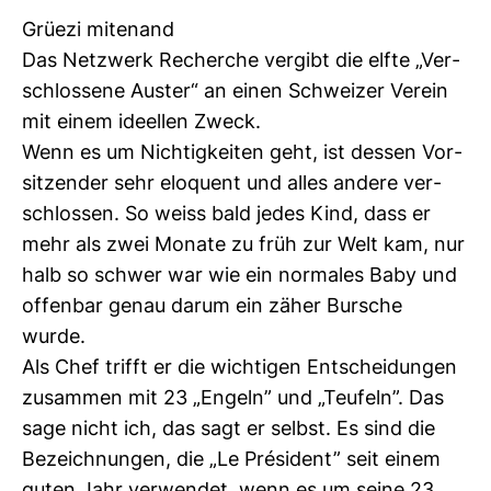
Grüezi mit­enand
Das Netz­werk Recherche ver­gibt die elfte „Ver­
schlos­sene Auster“ an einen Schweizer Verein
mit einem ideellen Zweck.
Wenn es um Nich­tig­keiten geht, ist dessen Vor­
sit­zender sehr elo­quent und alles andere ver­
schlossen. So weiss bald jedes Kind, dass er
mehr als zwei Monate zu früh zur Welt kam, nur
halb so schwer war wie ein nor­males Baby und
offenbar genau darum ein zäher Bur­sche
wurde.
Als Chef trifft er die wich­tigen Ent­schei­dungen
zusammen mit 23 „Engeln” und „Teu­feln”. Das
sage nicht ich, das sagt er selbst. Es sind die
Bezeich­nungen, die „Le Président” seit einem