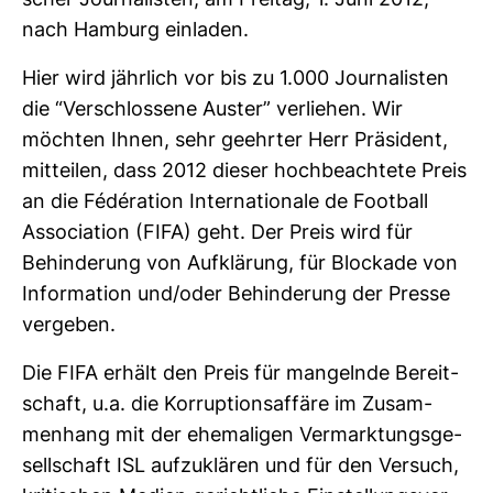
scher Jour­na­listen, am Freitag, 1. Juni 2012,
nach Ham­burg ein­laden.
Hier wird jähr­lich vor bis zu 1.000 Jour­na­listen
die “Ver­schlos­sene Auster” ver­liehen. Wir
möchten Ihnen, sehr geehrter Herr Prä­si­dent,
mit­teilen, dass 2012 dieser hoch­be­ach­tete Preis
an die Fédération Inter­na­tio­nale de Foot­ball
Asso­cia­tion (FIFA) geht. Der Preis wird für
Behin­de­rung von Auf­klä­rung, für Blo­ckade von
Infor­ma­tion und/oder Behin­de­rung der Presse
ver­geben.
Die FIFA erhält den Preis für man­gelnde Bereit­
schaft, u.a. die Kor­rup­ti­ons­af­färe im Zusam­
men­hang mit der ehe­ma­ligen Ver­mark­tungs­ge­
sell­schaft ISL auf­zu­klären und für den Ver­such,