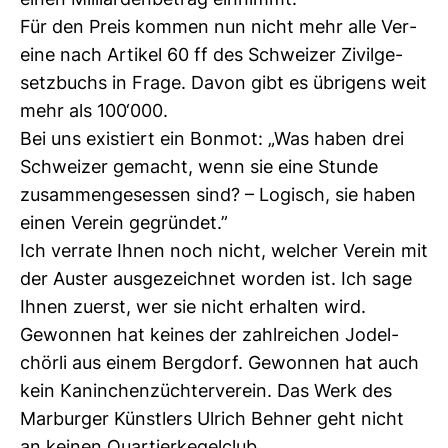
einen Mil­li­ar­den­be­trag ein­nimmt.
Für den Preis kommen nun nicht mehr alle Ver­
eine nach Artikel 60 ff des Schweizer Zivil­ge­
setz­buchs in Frage. Davon gibt es übri­gens weit
mehr als 100‘000.
Bei uns exis­tiert ein Bonmot: „Was haben drei
Schweizer gemacht, wenn sie eine Stunde
zusam­men­ge­sessen sind? – Logisch, sie haben
einen Verein gegründet.”
Ich ver­rate Ihnen noch nicht, wel­cher Verein mit
der Auster aus­ge­zeichnet worden ist. Ich sage
Ihnen zuerst, wer sie nicht erhalten wird.
Gewonnen hat keines der zahl­rei­chen Jodel­
chörli aus einem Berg­dorf. Gewonnen hat auch
kein Kanin­chen­züch­ter­verein. Das Werk des
Mar­burger Künst­lers Ulrich Behner geht nicht