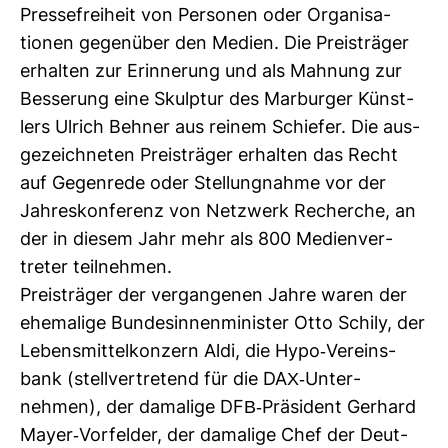
Pres­se­frei­heit von Per­sonen oder Orga­ni­sa­
tionen gegen­über den Medien. Die Preis­träger
erhalten zur Erin­ne­rung und als Mah­nung zur
Bes­se­rung eine Skulptur des Mar­burger Künst­
lers Ulrich Behner aus reinem Schiefer. Die aus­
ge­zeich­neten Preis­träger erhalten das Recht
auf Gegen­rede oder Stel­lung­nahme vor der
Jah­res­kon­fe­renz von Netz­werk Recherche, an
der in diesem Jahr mehr als 800 Medi­en­ver­
treter teil­nehmen.
Preis­träger der ver­gan­genen Jahre waren der
ehe­ma­lige Bun­des­in­nen­mi­nister Otto Schily, der
Lebens­mit­tel­kon­zern Aldi, die Hypo-​Ver­eins­
bank (stell­ver­tre­tend für die DAX-​Unter­
nehmen), der dama­lige DFB-​Prä­si­dent Ger­hard
Mayer-​Vor­felder, der dama­lige Chef der Deut­