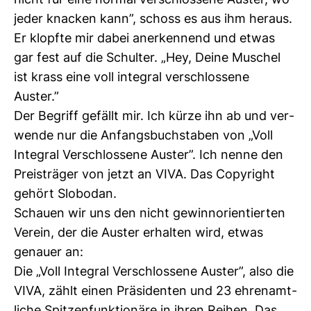
nicht für eine normal ver­schlos­sene Auster, wo
jeder kna­cken kann”, schoss es aus ihm heraus.
Er klopfte mir dabei aner­ken­nend und etwas
gar fest auf die Schulter. „Hey, Deine Muschel
ist krass eine voll inte­gral ver­schlos­sene
Auster.”
Der Begriff gefällt mir. Ich kürze ihn ab und ver­
wende nur die Anfangs­buch­staben von „Voll
Inte­gral Ver­schlos­sene Auster”. Ich nenne den
Preis­träger von jetzt an VIVA. Das Copy­right
gehört Slobodan.
Schauen wir uns den nicht gewinn­ori­en­tierten
Verein, der die Auster erhalten wird, etwas
genauer an:
Die „Voll Inte­gral Ver­schlos­sene Auster”, also die
VIVA, zählt einen Prä­si­denten und 23 ehren­amt­