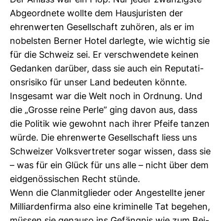
Der Anlass war ein Flop. Nur jeder zwan­zigste
Abge­ord­nete wollte dem Haus­ju­risten der
ehren­werten Gesell­schaft zuhören, als er im
nobelsten Berner Hotel dar­legte, wie wichtig sie
für die Schweiz sei. Er ver­schwen­dete keinen
Gedanken dar­über, dass sie auch ein Repu­ta­ti­
ons­ri­siko für unser Land bedeuten könnte.
Ins­ge­samt war die Welt noch in Ord­nung. Und
die „Grosse reine Perle” ging davon aus, dass
die Politik wie gewohnt nach ihrer Pfeife tanzen
würde. Die ehren­werte Gesell­schaft liess uns
Schweizer Volks­ver­treter sogar wissen, dass sie
– was für ein Glück für uns alle – nicht über dem
eid­ge­nös­si­schen Recht stünde.
Wenn die Clan­mit­glieder oder Ange­stellte jener
Mil­li­ar­den­firma also eine kri­mi­nelle Tat begehen,