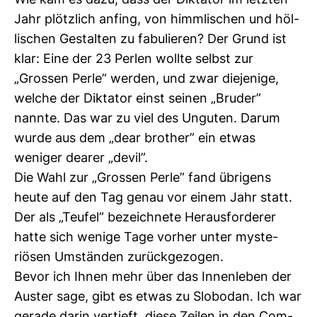
Wie kam es dazu, dass der Dik­tator im letzten
Jahr plötz­lich anfing, von himm­li­schen und höl­
li­schen Gestalten zu fabu­lieren? Der Grund ist
klar: Eine der 23 Perlen wollte selbst zur
„Grossen Perle” werden, und zwar die­je­nige,
welche der Dik­tator einst seinen „Bruder”
nannte. Das war zu viel des Unguten. Darum
wurde aus dem „dear brother” ein etwas
weniger dearer „devil”.
Die Wahl zur „Grossen Perle” fand übri­gens
heute auf den Tag genau vor einem Jahr statt.
Der als „Teufel” bezeich­nete Her­aus­for­derer
hatte sich wenige Tage vorher unter mys­te­
riösen Umständen zurück­ge­zogen.
Bevor ich Ihnen mehr über das Innen­leben der
Auster sage, gibt es etwas zu Slobodan. Ich war