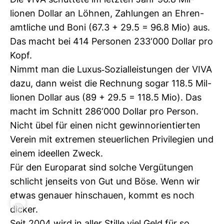
Die VIVA schüt­tete im letzten Jahr 96.8 Mil­
lionen Dollar an Löhnen, Zah­lungen an Ehren­
amt­liche und Boni (67.3 + 29.5 = 96.8 Mio) aus.
Das macht bei 414 Per­sonen 233‘000 Dollar pro
Kopf.
Nimmt man die Luxus-​Sozi­al­leis­tungen der VIVA
dazu, dann weist die Rech­nung sogar 118.5 Mil­
lionen Dollar aus (89 + 29.5 = 118.5 Mio). Das
macht im Schnitt 286‘000 Dollar pro Person.
Nicht übel für einen nicht gewinn­ori­en­tierten
Verein mit extremen steu­er­li­chen Pri­vi­le­gien und
einem ideellen Zweck.
Für den Euro­parat sind solche Ver­gü­tungen
schlicht jen­seits von Gut und Böse. Wenn wir
etwas genauer hin­schauen, kommt es noch
dicker.