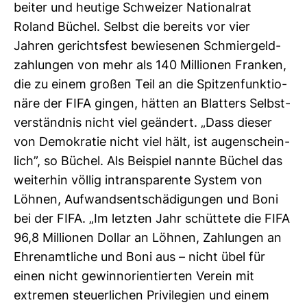
beiter und heu­tige Schweizer Natio­nalrat
Roland Büchel. Selbst die bereits vor vier
Jahren gerichts­fest bewie­senen Schmier­geld­
zah­lungen von mehr als 140 Mil­lionen Franken,
die zu einem großen Teil an die Spit­zen­funk­tio­
näre der FIFA gingen, hätten an Blatters Selbst­
ver­ständnis nicht viel geän­dert. „Dass dieser
von Demo­kratie nicht viel hält, ist augen­schein­
lich”, so Büchel. Als Bei­spiel nannte Büchel das
wei­terhin völlig intrans­pa­rente System von
Löhnen, Auf­wands­ent­schä­di­gungen und Boni
bei der FIFA. „Im letzten Jahr schüt­tete die FIFA
96,8 Mil­lionen Dollar an Löhnen, Zah­lungen an
Ehren­amt­liche und Boni aus – nicht übel für
einen nicht gewinn­ori­en­tierten Verein mit
extremen steu­er­li­chen Pri­vi­le­gien und einem