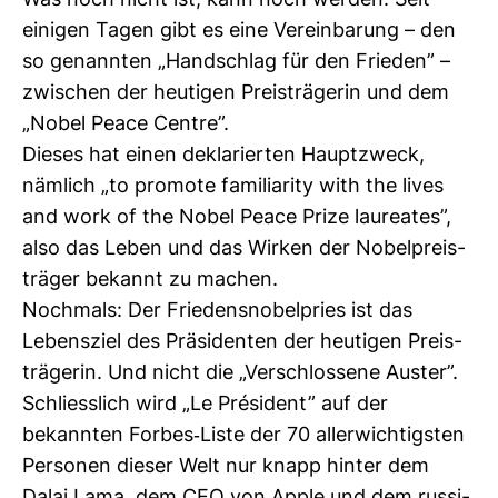
Was noch nicht ist, kann noch werden. Seit
einigen Tagen gibt es eine Ver­ein­ba­rung – den
so genannten „Hand­schlag für den Frieden” –
zwi­schen der heu­tigen Preis­trä­gerin und dem
„Nobel Peace Centre”.
Dieses hat einen dekla­rierten Haupt­zweck,
näm­lich „to pro­mote fami­lia­rity with the lives
and work of the Nobel Peace Prize lau­reates”,
also das Leben und das Wirken der Nobel­preis­
träger bekannt zu machen.
Noch­mals: Der Frie­dens­no­bel­pries ist das
Lebens­ziel des Prä­si­denten der heu­tigen Preis­
trä­gerin. Und nicht die „Ver­schlos­sene Auster”.
Schliess­lich wird „Le Président” auf der
bekannten Forbes-​Liste der 70 aller­wich­tigsten
Per­sonen dieser Welt nur knapp hinter dem