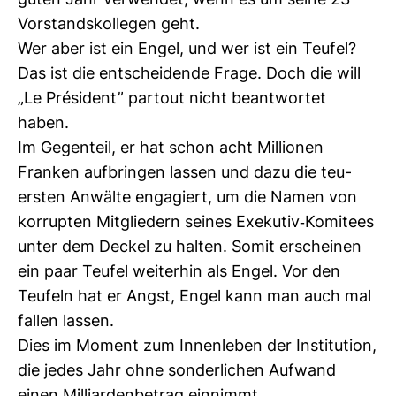
guten Jahr ver­wendet, wenn es um seine 23
Vor­stands­kol­legen geht.
Wer aber ist ein Engel, und wer ist ein Teufel?
Das ist die ent­schei­dende Frage. Doch die will
„Le Président” par­tout nicht beant­wortet
haben.
Im Gegen­teil, er hat schon acht Mil­lionen
Franken auf­bringen lassen und dazu die teu­
ersten Anwälte enga­giert, um die Namen von
kor­rupten Mit­glie­dern seines Exe­kutiv-​Komi­tees
unter dem Deckel zu halten. Somit erscheinen
ein paar Teufel wei­terhin als Engel. Vor den
Teu­feln hat er Angst, Engel kann man auch mal
fallen lassen.
Dies im Moment zum Innen­leben der Insti­tu­tion,
die jedes Jahr ohne son­der­li­chen Auf­wand