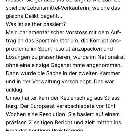
müssen sie genauso ins Gefängnis wie zum Bei­
spiel die Lebens­mittel-​Ver­käu­ferin, welche das
gleiche Delikt begeht…
Was ist seither pas­siert?
Mein par­la­men­ta­ri­scher Vor­stoss mit dem Auf­
trag an das Sport­mi­nis­te­rium, die Kor­rup­ti­ons­
pro­bleme im Sport resolut anzu­pa­cken und
Lösungen zu prä­sen­tieren, wurde im Natio­nalrat
ohne eine ein­zige Gegen­stimme ange­nommen.
Dann wurde die Sache in der zweiten Kammer
und in der Ver­wal­tung ver­schleppt. Das war
unklug.
Umso härter kam der Keu­len­schlag aus Strass­
burg. Der Euro­parat ver­ab­schie­dete vor fünf
Wochen eine Reso­lu­tion. Sie basiert auf einem
prä­zisen 21sei­tigen Bericht und zielt mitten ins