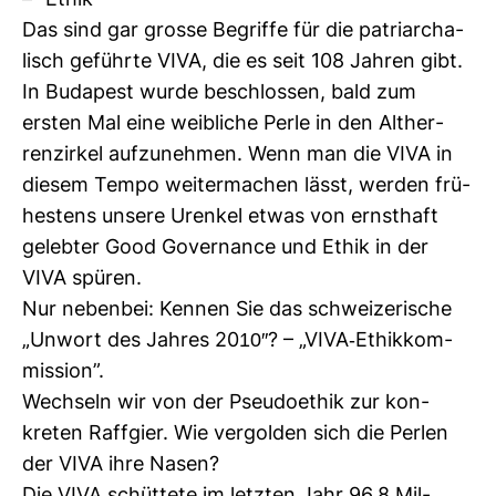
– “Ethik”
Das sind gar grosse Begriffe für die patri­ar­cha­
lisch geführte VIVA, die es seit 108 Jahren gibt.
In Buda­pest wurde beschlossen, bald zum
ersten Mal eine weib­liche Perle in den Alt­her­
ren­zirkel auf­zu­nehmen. Wenn man die VIVA in
diesem Tempo wei­ter­ma­chen lässt, werden frü­
hes­tens unsere Urenkel etwas von ernst­haft
gelebter Good Gover­nance und Ethik in der
VIVA spüren.
Nur nebenbei: Kennen Sie das schwei­ze­ri­sche
„Unwort des Jahres 2010″? – „VIVA-​Ethik­kom­
mis­sion”.
Wech­seln wir von der Pseu­do­ethik zur kon­
kreten Raff­gier. Wie ver­golden sich die Perlen
der VIVA ihre Nasen?