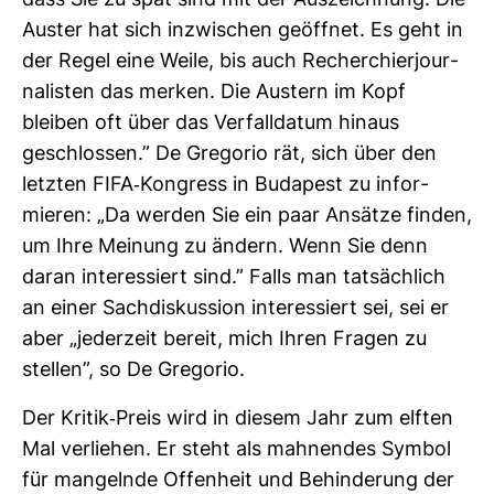
dass Sie zu spät sind mit der Aus­zeich­nung. Die
Auster hat sich inzwi­schen geöffnet. Es geht in
der Regel eine Weile, bis auch Recher­chier­jour­
na­listen das merken. Die Aus­tern im Kopf
bleiben oft über das Ver­fall­datum hinaus
geschlossen.” De Gre­gorio rät, sich über den
letzten FIFA-​Kon­gress in Buda­pest zu infor­
mieren: „Da werden Sie ein paar Ansätze finden,
um Ihre Mei­nung zu ändern. Wenn Sie denn
daran inter­es­siert sind.” Falls man tat­säch­lich
an einer Sach­dis­kus­sion inter­es­siert sei, sei er
aber „jeder­zeit bereit, mich Ihren Fragen zu
stellen”, so De Gre­gorio.
Der Kritik-​Preis wird in diesem Jahr zum elften
Mal ver­liehen. Er steht als mah­nendes Symbol
für man­gelnde Offen­heit und Behin­de­rung der