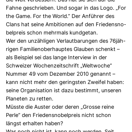
die Welt ver­bes­sern. Das hat sie sich auf die
Fahne geschrieben. Und sogar in das Logo. „For
the Game. For the World.” Der Anführer des
Clans hat seine Ambi­tionen auf den Frie­dens­no­
bel­preis schon mehr­mals kund­getan.
Wer den unzäh­ligen Ver­laut­ba­rungen des 76jäh­
rigen Fami­li­en­ober­hauptes Glauben schenkt –
als Bei­spiel sei das lange Inter­view in der
Schweizer Wochen­zeit­schrift „Welt­woche”
Nummer 49 vom Dezember 2010 genannt –
kann nicht mehr den geringsten Zweifel haben:
seine Orga­ni­sa­tion ist dazu bestimmt, unseren
Pla­neten zu retten.
Müsste die Auster oder deren „Grosse reine
Perle” den Frie­dens­no­bel­preis nicht schon
längst erhalten haben?