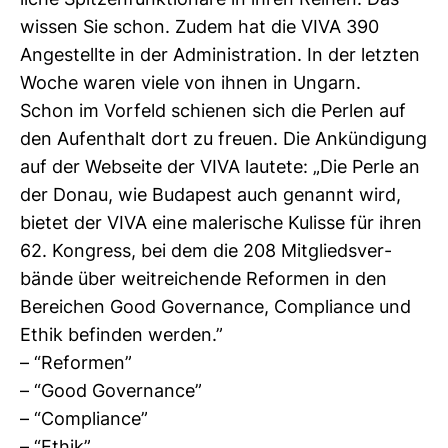
liche Spit­zen­funk­tio­näre in ihren Reihen. Das
wissen Sie schon. Zudem hat die VIVA 390
Ange­stellte in der Admi­nis­tra­tion. In der letzten
Woche waren viele von ihnen in Ungarn.
Schon im Vor­feld schienen sich die Perlen auf
den Auf­ent­halt dort zu freuen. Die Ankün­di­gung
auf der Web­seite der VIVA lau­tete: „Die Perle an
der Donau, wie Buda­pest auch genannt wird,
bietet der VIVA eine male­ri­sche Kulisse für ihren
62. Kon­gress, bei dem die 208 Mit­glieds­ver­
bände über weit­rei­chende Reformen in den
Berei­chen Good Gover­nance, Com­pli­ance und
Ethik befinden werden.”
– “Reformen”
– “Good Gover­nance”
– “Com­pli­ance”