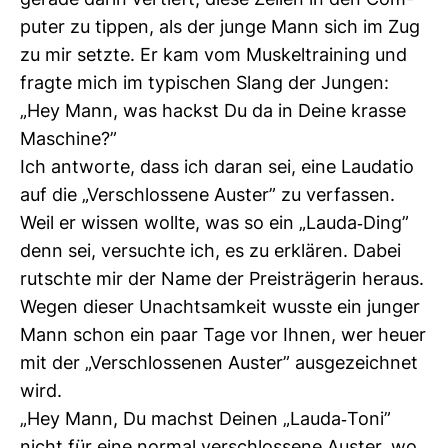
gerade darin ver­tieft, diese Zeilen in den Com­
puter zu tippen, als der junge Mann sich im Zug
zu mir setzte. Er kam vom Mus­kel­trai­ning und
fragte mich im typi­schen Slang der Jungen:
„Hey Mann, was hackst Du da in Deine krasse
Maschine?”
Ich ant­worte, dass ich daran sei, eine Lau­datio
auf die „Ver­schlos­sene Auster” zu ver­fassen.
Weil er wissen wollte, was so ein „Lauda-​Ding”
denn sei, ver­suchte ich, es zu erklären. Dabei
rutschte mir der Name der Preis­trä­gerin heraus.
Wegen dieser Unacht­sam­keit wusste ein junger
Mann schon ein paar Tage vor Ihnen, wer heuer
mit der „Ver­schlos­senen Auster” aus­ge­zeichnet
wird.
„Hey Mann, Du machst Deinen „Lauda-​Toni”