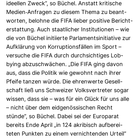
ideellen Zweck”, so Büchel. Anstatt kri­ti­sche
Medien-​Anfragen zu diesem Thema zu beant­
worten, belohne die FIFA lieber posi­tive Bericht­
erstat­tung. Auch staat­li­cher Insti­tu­tionen – wie
die von Büchel initi­ierte Par­la­ments­in­itia­tive zur
Auf­klä­rung von Kor­rup­ti­ons­fällen im Sport –
ver­suche die FIFA durch durch­sich­tiges Lob­
bying abzu­schwä­chen. „Die FIFA ging davon
aus, dass die Politik wie gewohnt nach ihrer
Pfeife tanzen würde. Die ehren­werte Gesell­
schaft ließ uns Schweizer Volks­ver­treter sogar
wissen, dass sie – was für ein Glück für uns alle
– nicht über dem eid­ge­nös­si­schen Recht
stünde”, so Büchel. Dabei sei der Euro­parat
bereits Ende April „in 124 akri­bisch auf­be­rei­
teten Punkten zu einem ver­nich­tenden Urteil”