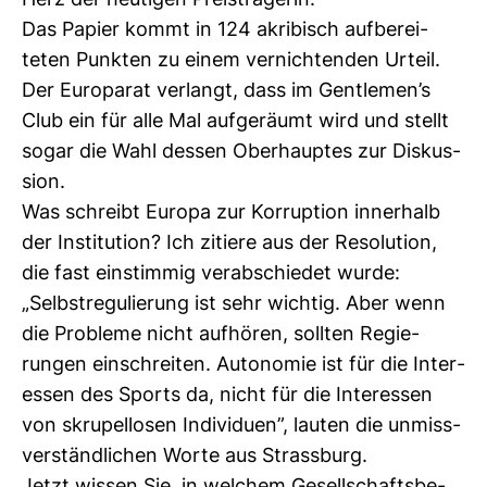
Herz der heu­tigen Preis­trä­gerin.
Das Papier kommt in 124 akri­bisch auf­be­rei­
teten Punkten zu einem ver­nich­tenden Urteil.
Der Euro­parat ver­langt, dass im Gen­tlemen’s
Club ein für alle Mal auf­ge­räumt wird und stellt
sogar die Wahl dessen Ober­hauptes zur Dis­kus­
sion.
Was schreibt Europa zur Kor­rup­tion inner­halb
der Insti­tu­tion? Ich zitiere aus der Reso­lu­tion,
die fast ein­stimmig ver­ab­schiedet wurde:
„Selbst­re­gu­lie­rung ist sehr wichtig. Aber wenn
die Pro­bleme nicht auf­hören, sollten Regie­
rungen ein­schreiten. Auto­nomie ist für die Inter­
essen des Sports da, nicht für die Inter­essen
von skru­pel­losen Indi­vi­duen”, lauten die unmiss­
ver­ständ­li­chen Worte aus Strass­burg.