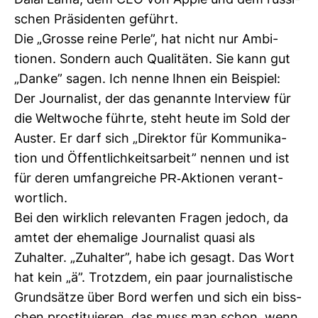
Dalai Lama, dem CEO von Apple und dem rus­si­
schen Prä­si­denten geführt.
Die „Grosse reine Perle”, hat nicht nur Ambi­
tionen. Son­dern auch Qua­li­täten. Sie kann gut
„Danke” sagen. Ich nenne Ihnen ein Bei­spiel:
Der Jour­na­list, der das genannte Inter­view für
die Welt­woche führte, steht heute im Sold der
Auster. Er darf sich „Direktor für Kom­mu­ni­ka­
tion und Öffent­lich­keits­ar­beit” nennen und ist
für deren umfang­reiche PR-​Aktionen ver­ant­
wort­lich.
Bei den wirk­lich rele­vanten Fragen jedoch, da
amtet der ehe­ma­lige Jour­na­list quasi als
Zuhalter. „Zuhalter”, habe ich gesagt. Das Wort
hat kein „ä”. Trotzdem, ein paar jour­na­lis­ti­sche
Grund­sätze über Bord werfen und sich ein biss­