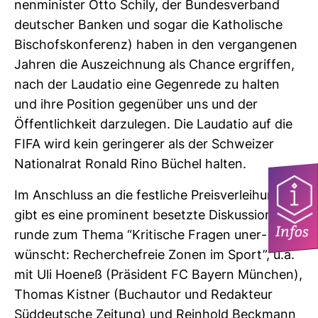
nen­mi­nister Otto Schily, der Bun­des­ver­band
deut­scher Banken und sogar die Katho­li­sche
Bischofs­kon­fe­renz) haben in den ver­gan­genen
Jahren die Aus­zeich­nung als Chance ergriffen,
nach der Lau­datio eine Gegen­rede zu halten
und ihre Posi­tion gegen­über uns und der
Öffent­lich­keit dar­zu­legen. Die Lau­datio auf die
FIFA wird kein gerin­gerer als der Schweizer
Natio­nalrat Ronald Rino Büchel halten.
Im Anschluss an die fest­liche Preis­ver­lei­hung
gibt es eine pro­mi­nent besetzte Dis­kus­si­ons­
Infos
runde zum Thema “Kri­ti­sche Fragen uner­
wünscht: Recher­che­freie Zonen im Sport”, u.a.
mit Uli Hoeneß (Prä­si­dent FC Bayern Mün­chen),
Thomas Kistner (Buch­autor und Redak­teur
Süd­deut­sche Zei­tung) und Rein­hold Beck­mann