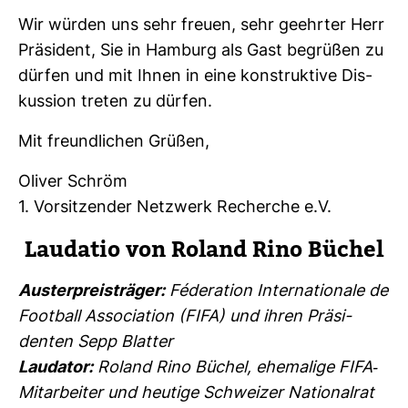
Wir würden uns sehr freuen, sehr geehrter Herr
Prä­si­dent, Sie in Ham­burg als Gast begrüßen zu
dürfen und mit Ihnen in eine kon­struk­tive Dis­
kus­sion treten zu dürfen.
Mit freund­li­chen Grüßen,
Oliver Schröm
1. Vor­sit­zender Netz­werk Recherche e.V.
Lau­datio von Roland Rino Büchel
Aus­ter­preis­träger:
Féderation Inter­na­tio­nale de
Foot­ball Asso­cia­tion (FIFA) und ihren Prä­si­
denten Sepp Blatter
Lau­dator:
Roland Rino Büchel, ehe­ma­lige FIFA-​
Mit­ar­beiter und heu­tige Schweizer Natio­nalrat