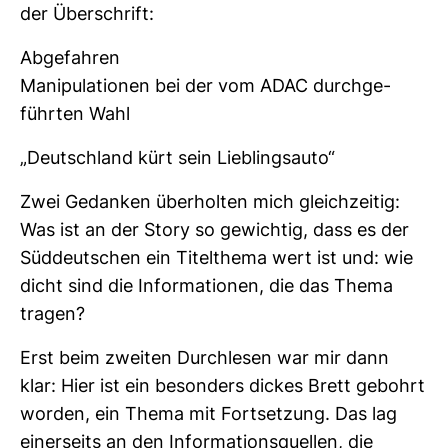
der Über­schrift:
Abge­fahren
Mani­pu­la­tionen bei der vom ADAC durch­ge­
führten Wahl
„Deutsch­land kürt sein Lieb­lings­auto“
Zwei Gedanken über­holten mich gleich­zeitig:
Was ist an der Story so gewichtig, dass es der
Süd­deut­schen ein Titel­thema wert ist und: wie
dicht sind die Infor­ma­tionen, die das Thema
tragen?
Erst beim zweiten Durch­lesen war mir dann
klar: Hier ist ein beson­ders dickes Brett gebohrt
worden, ein Thema mit Fort­set­zung. Das lag
einer­seits an den Infor­ma­ti­ons­quellen, die