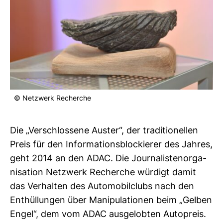
© Netz­werk Recherche
Die „Ver­schlos­sene Auster“, der tra­di­tio­nellen
Preis für den Informations­blockierer des Jahres,
geht 2014 an den ADAC. Die Jour­na­lis­ten­or­ga­
ni­sa­tion Netz­werk Recherche wür­digt damit
das Ver­halten des Auto­mo­bil­clubs nach den
Ent­hül­lungen über Mani­pu­la­tionen beim „Gelben
Engel“, dem vom ADAC aus­ge­lobten Auto­preis.