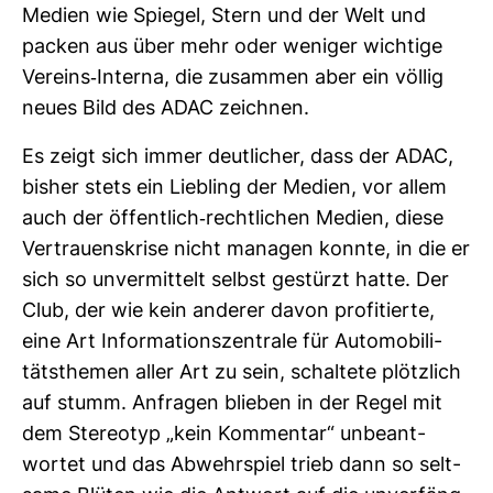
Medien wie Spiegel, Stern und der Welt und
packen aus über mehr oder weniger wich­tige
Ver­eins-​Interna, die zusammen aber ein völlig
neues Bild des ADAC zeichnen.
Es zeigt sich immer deut­li­cher, dass der ADAC,
bisher stets ein Lieb­ling der Medien, vor allem
auch der öffent­lich-​recht­li­chen Medien, diese
Ver­trau­ens­krise nicht managen konnte, in die er
sich so unver­mit­telt selbst gestürzt hatte. Der
Club, der wie kein anderer davon pro­fi­tierte,
eine Art Infor­ma­ti­ons­zen­trale für Auto­mo­bi­li­
täts­themen aller Art zu sein, schal­tete plötz­lich
auf stumm. Anfragen blieben in der Regel mit
dem Ste­reotyp „kein Kom­mentar“ unbe­ant­
wortet und das Abwehr­spiel trieb dann so selt­