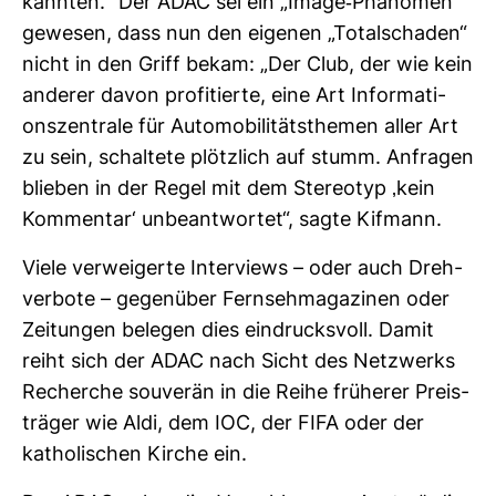
kannten.“ Der ADAC sei ein „Image-​Phä­nomen“
gewesen, dass nun den eigenen „Total­schaden“
nicht in den Griff bekam: „Der Club, der wie kein
anderer davon pro­fi­tierte, eine Art Infor­ma­ti­
ons­zen­trale für Auto­mo­bi­li­täts­themen aller Art
zu sein, schal­tete plötz­lich auf stumm. Anfragen
blieben in der Regel mit dem Ste­reotyp ‚kein
Kom­mentar‘ unbe­ant­wortet“, sagte Kif­mann.
Viele ver­wei­gerte Inter­views – oder auch Dreh­
ver­bote – gegen­über Fern­seh­ma­ga­zinen oder
Zei­tungen belegen dies ein­drucks­voll. Damit
reiht sich der ADAC nach Sicht des Netz­werks
Recherche sou­verän in die Reihe frü­herer Preis­
träger wie Aldi, dem IOC, der FIFA oder der
katho­li­schen Kirche ein.