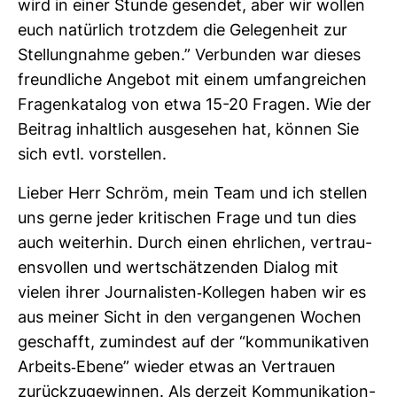
wird in einer Stunde gesendet, aber wir wollen
euch natür­lich trotzdem die Gele­gen­heit zur
Stel­lung­nahme geben.” Ver­bunden war dieses
freund­liche Angebot mit einem umfang­rei­chen
Fra­gen­ka­talog von etwa 15-20 Fragen. Wie der
Bei­trag inhalt­lich aus­ge­sehen hat, können Sie
sich evtl. vor­stellen.
Lieber Herr Schröm, mein Team und ich stellen
uns gerne jeder kri­ti­schen Frage und tun dies
auch wei­terhin. Durch einen ehr­li­chen, ver­trau­
ens­vollen und wert­schät­zenden Dialog mit
vielen ihrer Jour­na­listen-​Kol­legen haben wir es
aus meiner Sicht in den ver­gan­genen Wochen
geschafft, zumin­dest auf der “kom­mu­ni­ka­tiven
Arbeits-​Ebene” wieder etwas an Ver­trauen
zurück­zu­ge­winnen. Als der­zeit Kom­mu­ni­ka­tion­