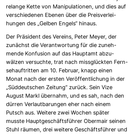
re­lange Kette von Mani­pu­la­tionen, und dies auf
ver­schie­denen Ebenen über die Preis­ver­lei­
hungen des „Gelben Engels“ hinaus.
Der Prä­si­dent des Ver­eins, Peter Meyer, der
zunächst die Ver­ant­wor­tung für die zuneh­
mende Kon­fu­sion auf das Hauptamt abzu­
wälzen ver­suchte, trat nach miss­glückten Fern­
seh­auf­tritten am 10. Februar, knapp einen
Monat nach der ersten Ver­öf­fent­li­chung in der
„Süd­deut­schen Zei­tung“ zurück. Sein Vize
August Markl über­nahm, und es sah, nach den
dürren Ver­laut­ba­rungen eher nach einem
Putsch aus. Wei­tere zwei Wochen später
musste Haupt­ge­schäfts­führer Ober­mair seinen
Stuhl räumen, drei wei­tere Geschäfts­führer und