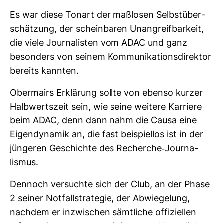
Es war diese Tonart der maß­losen Selbst­über­
schät­zung, der schein­baren Unan­greif­bar­keit,
die viele Jour­na­listen vom ADAC und ganz
beson­ders von seinem Kom­mu­ni­ka­ti­ons­di­rektor
bereits kannten.
Ober­mairs Erklä­rung sollte von ebenso kurzer
Halb­werts­zeit sein, wie seine wei­tere Kar­riere
beim ADAC, denn dann nahm die Causa eine
Eigen­dy­namik an, die fast bei­spiellos ist in der
jün­geren Geschichte des Recherche-​Jour­na­
lismus.
Den­noch ver­suchte sich der Club, an der Phase
2 seiner Not­fall­stra­tegie, der Abwie­ge­lung,
nachdem er inzwi­schen sämt­liche offi­zi­ellen