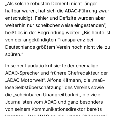
„Als solche robusten Dementi nicht länger
haltbar waren, hat sich die ADAC-​Füh­rung zwar
ent­schul­digt, Fehler und Defi­zite wurden aber
wei­terhin nur scheib­chen­weise ein­ge­standen“,
heißt es in der Begrün­dung weiter: „Bis heute ist
von der ange­kün­digten Trans­pa­renz bei
Deutsch­lands größtem Verein noch nicht viel zu
spüren.“
In seiner Lau­datio kri­ti­sierte der ehe­ma­lige
ADAC-​Spre­cher und frü­here Chef­re­dak­teur der
„ADAC Motor­welt“, Alfons Kif­mann, die „maß­
lose Selbst­über­schät­zung“ des Ver­eins sowie
die „schein­baren Unan­greif­bar­keit, die viele
Jour­na­listen vom ADAC und ganz beson­ders
von seinem Kom­mu­ni­ka­ti­ons­di­rektor bereits