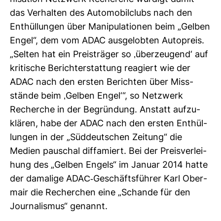
das Ver­halten des Auto­mo­bil­clubs nach den
Ent­hül­lungen über Mani­pu­la­tionen beim „Gelben
Engel“, dem vom ADAC aus­ge­lobten Auto­preis.
„Selten hat ein Preis­träger so ‚über­zeu­gend‘ auf
kri­ti­sche Bericht­erstat­tung reagiert wie der
ADAC nach den ersten Berichten über Miss­
stände beim ‚Gelben Engel‘“, so Netz­werk
Recherche in der Begrün­dung. Anstatt auf­zu­
klären, habe der ADAC nach den ersten Ent­hül­
lungen in der „Süd­deut­schen Zei­tung“ die
Medien pau­schal dif­fa­miert. Bei der Preis­ver­lei­
hung des „Gelben Engels“ im Januar 2014 hatte
der dama­lige ADAC-​Geschäfts­führer Karl Ober­
mair die Recher­chen eine „Schande für den
Jour­na­lismus“ genannt.