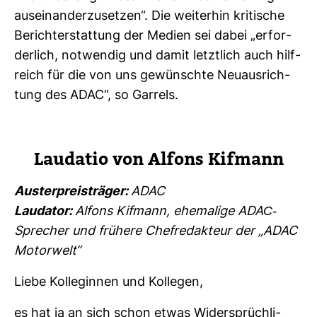
aus­ein­an­der­zu­setzen“. Die wei­terhin kri­ti­sche
Bericht­erstat­tung der Medien sei dabei „erfor­
der­lich, not­wendig und damit letzt­lich auch hilf­
reich für die von uns gewünschte Neu­aus­rich­
tung des ADAC“, so Gar­rels.
Lau­datio von Alfons Kif­mann
Aus­ter­preis­träger:
ADAC
Lau­dator:
Alfons Kif­mann, ehe­ma­lige ADAC-​
Spre­cher und frü­here Chef­re­dak­teur der „ADAC
Motor­welt“
Liebe Kol­le­ginnen und Kol­legen,
es hat ja an sich schon etwas Wider­sprüch­li­