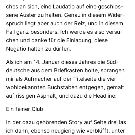
ches an sich, eine Lau­datio auf eine geschlos­
sene Auster zu halten. Genau in diesem Wider­
spruch liegt aber auch der Reiz, und in diesem
Fall ganz beson­ders. Ich werde es also ver­su­
chen und danke für die Ein­la­dung, diese
Negatio halten zu dürfen.
Als ich am 14. Januar dieses Jahres die Süd­
deut­sche aus dem Brief­kasten holte, sprangen
mir als Auf­ma­cher auf der Titel­seite die vier
wohl­be­kannten Buch­staben ent­gegen, gemalt
auf ris­sigen Asphalt, und dazu die Head­line:
Ein feiner Club
In der dazu gehö­renden Story auf Seite drei las
ich dann, ebenso neu­gierig wie ver­blüfft, unter