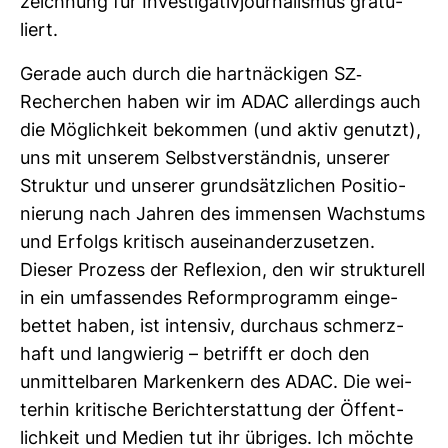
zeich­nung für Inves­ti­ga­ti­vjour­na­lismus gra­tu­
liert.
Gerade auch durch die hart­nä­ckigen SZ-​
Recher­chen haben wir im ADAC aller­dings auch
die Mög­lich­keit bekommen (und aktiv genutzt),
uns mit unserem Selbst­ver­ständnis, unserer
Struktur und unserer grund­sätz­li­chen Posi­tio­
nie­rung nach Jahren des immensen Wachs­tums
und Erfolgs kri­tisch aus­ein­an­der­zu­setzen.
Dieser Pro­zess der Refle­xion, den wir struk­tu­rell
in ein umfas­sendes Reform­pro­gramm ein­ge­
bettet haben, ist intensiv, durchaus schmerz­
haft und lang­wierig – betrifft er doch den
unmit­tel­baren Mar­ken­kern des ADAC. Die wei­
terhin kri­ti­sche Bericht­erstat­tung der Öffent­
lich­keit und Medien tut ihr übriges. Ich möchte