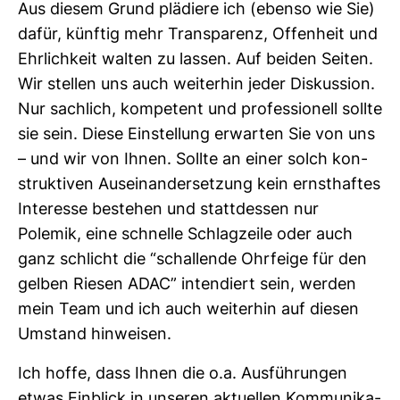
Aus diesem Grund plä­diere ich (ebenso wie Sie)
dafür, künftig mehr Trans­pa­renz, Offen­heit und
Ehr­lich­keit walten zu lassen. Auf beiden Seiten.
Wir stellen uns auch wei­terhin jeder Dis­kus­sion.
Nur sach­lich, kom­pe­tent und pro­fes­sio­nell sollte
sie sein. Diese Ein­stel­lung erwarten Sie von uns
– und wir von Ihnen. Sollte an einer solch kon­
struk­tiven Aus­ein­an­der­set­zung kein ernst­haftes
Inter­esse bestehen und statt­dessen nur
Polemik, eine schnelle Schlag­zeile oder auch
ganz schlicht die “schal­lende Ohr­feige für den
gelben Riesen ADAC” inten­diert sein, werden
mein Team und ich auch wei­terhin auf diesen
Umstand hin­weisen.
Ich hoffe, dass Ihnen die o.a. Aus­füh­rungen
etwas Ein­blick in unseren aktu­ellen Kom­mu­ni­ka­