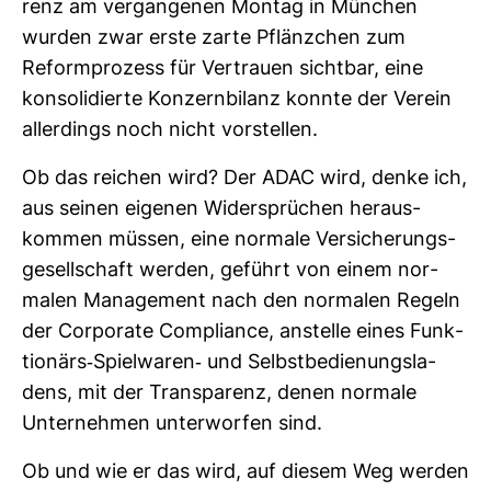
renz am ver­gan­genen Montag in Mün­chen
wurden zwar erste zarte Pflänz­chen zum
Reform­pro­zess für Ver­trauen sichtbar, eine
kon­so­li­dierte Kon­zern­bi­lanz konnte der Verein
aller­dings noch nicht vor­stellen.
Ob das rei­chen wird? Der ADAC wird, denke ich,
aus seinen eigenen Wider­sprü­chen her­aus­
kommen müssen, eine nor­male Ver­si­che­rungs­
ge­sell­schaft werden, geführt von einem nor­
malen Manage­ment nach den nor­malen Regeln
der Cor­po­rate Com­pli­ance, anstelle eines Funk­
tio­närs-​Spiel­waren-​ und Selbst­be­die­nungs­la­
dens, mit der Trans­pa­renz, denen nor­male
Unter­nehmen unter­worfen sind.
Ob und wie er das wird, auf diesem Weg werden