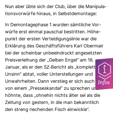
Nun aber übte sich der Club, über die Mani­pu­la­
ti­ons­vor­würfe hinaus, in Selbst­de­mon­tage:
In Demon­ta­ge­phase 1 wurden sämt­liche Vor­
würfe erst einmal pau­schal bestritten. Höhe­
punkt der ersten Ver­tei­di­gungs­linie war die
Erklä­rung des Geschäfts­füh­rers Karl Ober­mair
bei der scheinbar unbe­ein­druckt ange­setzten
Preis­ver­lei­hung der „Gelben Engel“ am 16.
Januar, als er den SZ-​Bericht als „kom­pletten
Unsinn“ abtat, voller Unter­stel­lungen und
Infos
Unwahr­heiten. Dann ver­stieg er sich auch noch,
von einem „Pres­se­skandal“ zu spre­chen und
höhnte, dass „ohnehin nichts älter sei als die
Zei­tung von ges­tern, in die man bekannt­lich
den streng rie­chenden Fisch ein­wickle“.