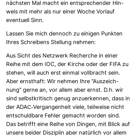
nächsten Mal macht ein ent­spre­chender Hin­
weis mit mehr als nur einer Woche Vor­lauf
even­tuell Sinn.
Lassen Sie mich den­noch zu einigen Punkten
Ihres Schrei­bens Stel­lung nehmen:
Aus Sicht des Netz­werk Recherche in einer
Reihe mit dem IOC, der Kirche oder der FIFA zu
stehen, will auch erst einmal voll­bracht sein.
Aber ernst­haft: Wir nehmen Ihre “Aus­zeich­
nung” gerne an, vor allem aber ernst. D.h. wir
sind selbst­kri­tisch genug anzu­er­kennen, dass in
der ADAC-​Ver­gan­gen­heit viele, teil­weise nicht
ent­schuld­bare Fehler gemacht worden sind.
Das betrifft eine Reihe von Dingen, mit Blick auf
unsere beider Dis­zi­plin aber natür­lich vor allem