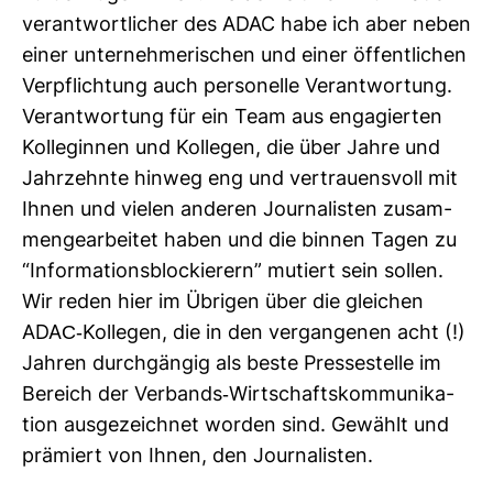
ver­ant­wort­li­cher des ADAC habe ich aber neben
einer unter­neh­me­ri­schen und einer öffent­li­chen
Ver­pflich­tung auch per­so­nelle Ver­ant­wor­tung.
Ver­ant­wor­tung für ein Team aus enga­gierten
Kol­le­ginnen und Kol­legen, die über Jahre und
Jahr­zehnte hinweg eng und ver­trau­ens­voll mit
Ihnen und vielen anderen Jour­na­listen zusam­
men­ge­ar­beitet haben und die binnen Tagen zu
“Infor­ma­ti­ons­blo­ckie­rern” mutiert sein sollen.
Wir reden hier im Übrigen über die glei­chen
ADAC-​Kol­legen, die in den ver­gan­genen acht (!)
Jahren durch­gängig als beste Pres­se­stelle im
Bereich der Ver­bands-​Wirt­schafts­kom­mu­ni­ka­
tion aus­ge­zeichnet worden sind. Gewählt und
prä­miert von Ihnen, den Jour­na­listen.