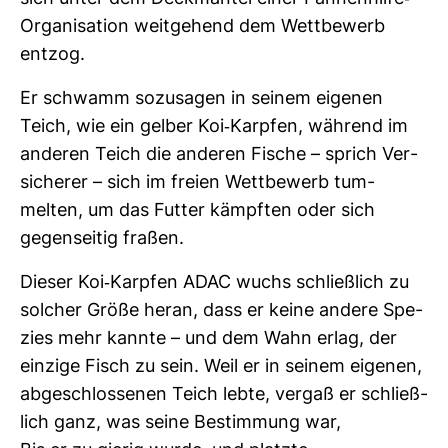
Orga­ni­sa­tion weit­ge­hend dem Wett­be­werb
entzog.
Er schwamm sozu­sagen in seinem eigenen
Teich, wie ein gelber Koi-​Karpfen, wäh­rend im
anderen Teich die anderen Fische – sprich Ver­
si­cherer – sich im freien Wett­be­werb tum­
melten, um das Futter kämpften oder sich
gegen­seitig fraßen.
Dieser Koi-​Karpfen ADAC wuchs schließ­lich zu
sol­cher Größe heran, dass er keine andere Spe­
zies mehr kannte – und dem Wahn erlag, der
ein­zige Fisch zu sein. Weil er in seinem eigenen,
abge­schlos­senen Teich lebte, vergaß er schließ­
lich ganz, was seine Bestim­mung war,