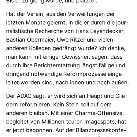
Bis er zu gierig wurde, und platzte…
Hat der Verein, aus den Ver­wer­fungen der
letzten Monate gelernt, in die er durch die jour­
na­lis­ti­sche Recherche von Hans Ley­en­de­cker,
Bas­tian Ober­maier, Uwe Ritzer und vielen
anderen Kol­legen gedrängt wurde? Ich denke,
man kann mit einiger Gewiss­heit sagen, dass
durch ihre Bericht­erstat­tung längst fäl­lige und
drin­gend not­wen­dige Reform­pro­zesse ein­ge­
leitet worden sind, nach innen und nach außen.
Der ADAC sagt, er wird sich an Haupt und Glie­
dern refor­mieren. Kein Stein soll auf dem
anderen bleiben. Mit einer Charme-​Offen­sive,
begleitet von Mil­lionen teuren Image­spots, hat
er jetzt begonnen. Auf der Bilanz­pres­se­kon­fe­