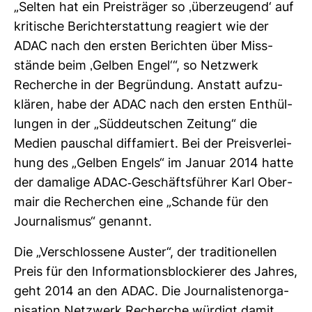
„Selten hat ein Preis­träger so ‚über­zeu­gend‘ auf
kri­ti­sche Bericht­erstat­tung reagiert wie der
ADAC nach den ersten Berichten über Miss­
stände beim ‚Gelben Engel‘“, so Netz­werk
Recherche in der Begrün­dung. Anstatt auf­zu­
klären, habe der ADAC nach den ersten Ent­hül­
lungen in der „Süd­deut­schen Zei­tung“ die
Medien pau­schal dif­fa­miert. Bei der Preis­ver­lei­
hung des „Gelben Engels“ im Januar 2014 hatte
der dama­lige ADAC-​Geschäfts­führer Karl Ober­
mair die Recher­chen eine „Schande für den
Jour­na­lismus“ genannt.
Die „Ver­schlos­sene Auster“, der tra­di­tio­nellen
Preis für den Informations­blockierer des Jahres,
geht 2014 an den ADAC. Die Jour­na­lis­ten­or­ga­
ni­sa­tion Netz­werk Recherche wür­digt damit