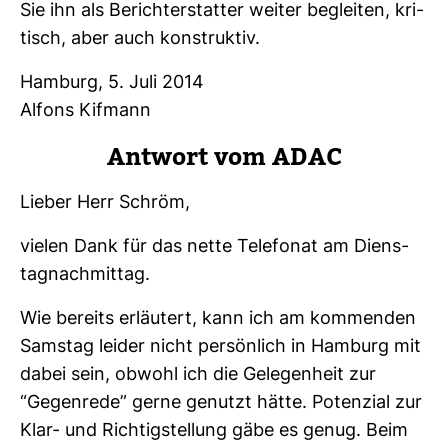
Sie ihn als Bericht­erstatter weiter begleiten, kri­
tisch, aber auch kon­struktiv.
Ham­burg, 5. Juli 2014
Alfons Kif­mann
Ant­wort vom ADAC
Lieber Herr Schröm,
vielen Dank für das nette Tele­fonat am Diens­
tag­nach­mittag.
Wie bereits erläu­tert, kann ich am kom­menden
Samstag leider nicht per­sön­lich in Ham­burg mit
dabei sein, obwohl ich die Gele­gen­heit zur
“Gegen­rede” gerne genutzt hätte. Poten­zial zur
Klar- und Rich­tig­stel­lung gäbe es genug. Beim