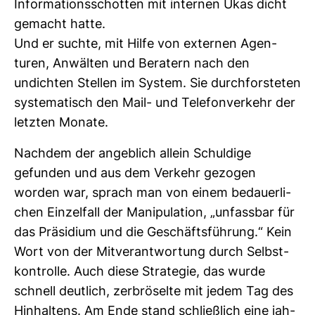
Infor­ma­ti­ons­schotten mit internen Ukas dicht
gemacht hatte.
Und er suchte, mit Hilfe von externen Agen­
turen, Anwälten und Bera­tern nach den
undichten Stellen im System. Sie durch­fors­teten
sys­te­ma­tisch den Mail- und Tele­fon­ver­kehr der
letzten Monate.
Nachdem der angeb­lich allein Schul­dige
gefunden und aus dem Ver­kehr gezogen
worden war, sprach man von einem bedau­er­li­
chen Ein­zel­fall der Mani­pu­la­tion, „unfassbar für
das Prä­si­dium und die Geschäfts­füh­rung.“ Kein
Wort von der Mit­ver­ant­wor­tung durch Selbst­
kon­trolle. Auch diese Stra­tegie, das wurde
schnell deut­lich, zer­brö­selte mit jedem Tag des
Hin­hal­tens. Am Ende stand schließ­lich eine jah­