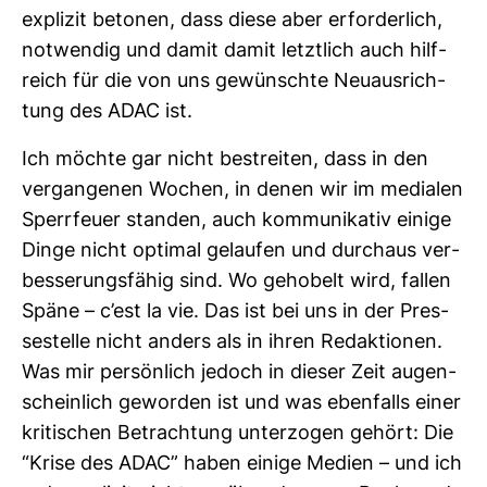
explizit betonen, dass diese aber erfor­der­lich,
not­wendig und damit damit letzt­lich auch hilf­
reich für die von uns gewünschte Neu­aus­rich­
tung des ADAC ist.
Ich möchte gar nicht bestreiten, dass in den
ver­gan­genen Wochen, in denen wir im medialen
Sperr­feuer standen, auch kom­mu­ni­kativ einige
Dinge nicht optimal gelaufen und durchaus ver­
bes­se­rungs­fähig sind. Wo geho­belt wird, fallen
Späne – c’est la vie. Das ist bei uns in der Pres­
se­stelle nicht anders als in ihren Redak­tionen.
Was mir per­sön­lich jedoch in dieser Zeit augen­
schein­lich geworden ist und was eben­falls einer
kri­ti­schen Betrach­tung unter­zogen gehört: Die
“Krise des ADAC” haben einige Medien – und ich