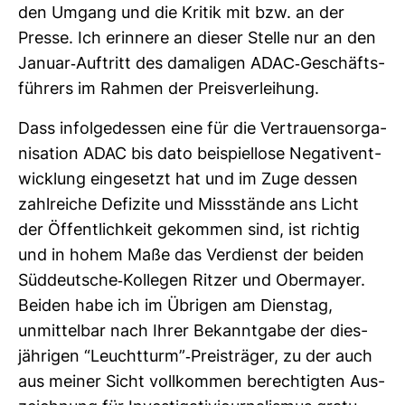
den Umgang und die Kritik mit bzw. an der
Presse. Ich erin­nere an dieser Stelle nur an den
Januar-​Auf­tritt des dama­ligen ADAC-​Geschäfts­
füh­rers im Rahmen der Preis­ver­lei­hung.
Dass infol­ge­dessen eine für die Ver­trau­ens­or­ga­
ni­sa­tion ADAC bis dato bei­spiel­lose Nega­tiv­ent­
wick­lung ein­ge­setzt hat und im Zuge dessen
zahl­reiche Defi­zite und Miss­stände ans Licht
der Öffent­lich­keit gekommen sind, ist richtig
und in hohem Maße das Ver­dienst der beiden
Süd­deut­sche-​Kol­legen Ritzer und Ober­mayer.
Beiden habe ich im Übrigen am Dienstag,
unmit­telbar nach Ihrer Bekannt­gabe der dies­
jäh­rigen “Leucht­turm”-​Preis­träger, zu der auch
aus meiner Sicht voll­kommen berech­tigten Aus­