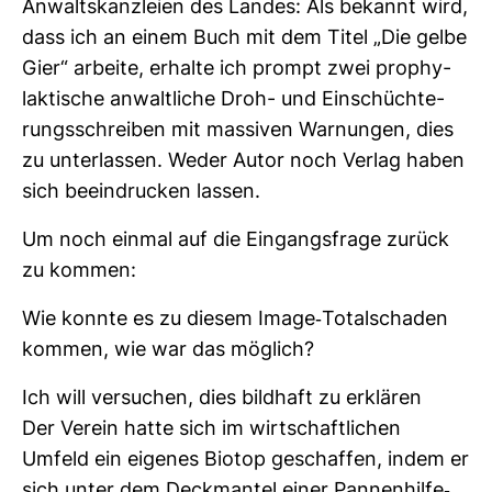
Anwalts­kanz­leien des Landes: Als bekannt wird,
dass ich an einem Buch mit dem Titel „Die gelbe
Gier“ arbeite, erhalte ich prompt zwei pro­phy­
lak­ti­sche anwalt­liche Droh- und Ein­schüch­te­
rungs­schreiben mit mas­siven War­nungen, dies
zu unter­lassen. Weder Autor noch Verlag haben
sich beein­dru­cken lassen.
Um noch einmal auf die Ein­gangs­frage zurück
zu kommen:
Wie konnte es zu diesem Image-​Total­schaden
kommen, wie war das mög­lich?
Ich will ver­su­chen, dies bild­haft zu erklären
Der Verein hatte sich im wirt­schaft­li­chen
Umfeld ein eigenes Biotop geschaffen, indem er
sich unter dem Deck­mantel einer Pan­nen­hilfe-​