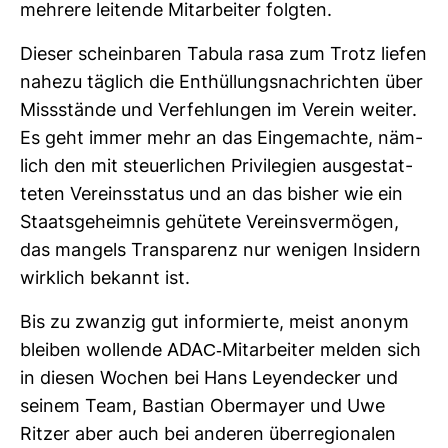
meh­rere lei­tende Mit­ar­beiter folgten.
Dieser schein­baren Tabula rasa zum Trotz liefen
nahezu täg­lich die Ent­hül­lungs­nach­richten über
Miss­stände und Ver­feh­lungen im Verein weiter.
Es geht immer mehr an das Ein­ge­machte, näm­
lich den mit steu­er­li­chen Pri­vi­le­gien aus­ge­stat­
teten Ver­eins­status und an das bisher wie ein
Staats­ge­heimnis gehü­tete Ver­eins­ver­mögen,
das man­gels Trans­pa­renz nur wenigen Insi­dern
wirk­lich bekannt ist.
Bis zu zwanzig gut infor­mierte, meist anonym
bleiben wol­lende ADAC-​Mit­ar­beiter melden sich
in diesen Wochen bei Hans Ley­en­de­cker und
seinem Team, Bas­tian Ober­mayer und Uwe
Ritzer aber auch bei anderen über­re­gio­nalen