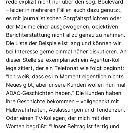
rede explizit nicht nur über den sog. Bou­le­vard
– leider in meh­reren Fällen auch dazu genutzt,
es mit jour­na­lis­ti­schen Sorg­falts­pflichten oder
der Maxime einer aus­ge­wo­genen, objek­tiven
Bericht­erstat­tung nicht allzu genau zu nehmen.
Die Liste der Bei­spiele ist lang und können wir
bei Inter­esse gerne einmal näher dis­ku­tieren. An
dieser Stelle sei exem­pla­risch ein Agentur-​Kol­
lege zitiert, der ein Tele­fonat wie folgt beginnt:
“Ich weiß, dass es im Moment eigent­lich nichts
Neues gibt, aber unsere Kunden wollen nun mal
ADAC-​Geschichten haben.” Die Kunden haben
ihre Geschichte bekommen – voll­ge­packt mit
Halb­wahr­heiten, Aus­las­sungen und Ten­denzen.
Oder einen TV-​Kol­legen, der mich mit den
Worten begrüßt: “Unser Bei­trag ist fertig und