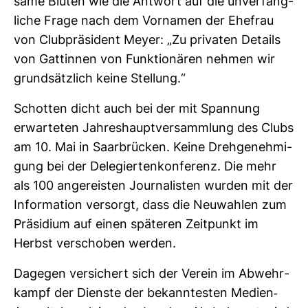
same Blüten wie die Ant­wort auf die unver­fäng­
liche Frage nach dem Vor­namen der Ehe­frau
von Club­prä­si­dent Meyer: „Zu pri­vaten Details
von Gat­tinnen von Funk­tio­nären nehmen wir
grund­sätz­lich keine Stel­lung.“
Schotten dicht auch bei der mit Span­nung
erwar­teten Jah­res­haupt­ver­samm­lung des Clubs
am 10. Mai in Saar­brü­cken. Keine Dreh­ge­neh­mi­
gung bei der Dele­gier­ten­kon­fe­renz. Die mehr
als 100 ange­reisten Jour­na­listen wurden mit der
Infor­ma­tion ver­sorgt, dass die Neu­wahlen zum
Prä­si­dium auf einen spä­teren Zeit­punkt im
Herbst ver­schoben werden.
Dagegen ver­si­chert sich der Verein im Abwehr­
kampf der Dienste der bekann­testen Medien-​