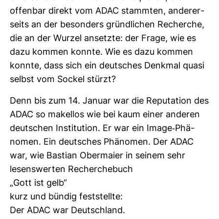
offenbar direkt vom ADAC stammten, ande­rer­
seits an der beson­ders gründ­li­chen Recherche,
die an der Wurzel ansetzte: der Frage, wie es
dazu kommen konnte. Wie es dazu kommen
konnte, dass sich ein deut­sches Denkmal quasi
selbst vom Sockel stürzt?
Denn bis zum 14. Januar war die Repu­ta­tion des
ADAC so makellos wie bei kaum einer anderen
deut­schen Insti­tu­tion. Er war ein Image-​Phä­
nomen. Ein deut­sches Phä­nomen. Der ADAC
war, wie Bas­tian Ober­maier in seinem sehr
lesens­werten Recher­che­buch
„Gott ist gelb“
kurz und bündig fest­stellte:
Der ADAC war Deutsch­land.