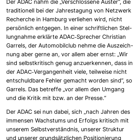
Der ADAC nahm die „Ver­schlos­sene Auster“, die
tra­di­tio­nell bei der Jah­res­ta­gung von Netz­werk
Recherche in Ham­burg ver­liehen wird, nicht
per­sön­lich ent­gegen. In einer schrift­li­chen Stel­
lung­nahme erklärte ADAC-​Spre­cher Chris­tian
Gar­rels, der Auto­mo­bil­club nehme die Aus­zeich­
nung aber gerne an, vor allem aber ernst: „Wir
sind selbst­kri­tisch genug anzu­er­kennen, dass in
der ADAC-​Ver­gan­gen­heit viele, teil­weise nicht
ent­schuld­bare Fehler gemacht worden sind“, so
Gar­rels. Das betreffe „vor allem den Umgang
und die Kritik mit bzw. an der Presse.“
Der ADAC sei nun dabei, sich „nach Jahren des
immensen Wachs­tums und Erfolgs kri­tisch mit
unserem Selbst­ver­ständnis, unserer Struktur
und unserer grund­sätz­li­chen Posi­tio­nie­rung