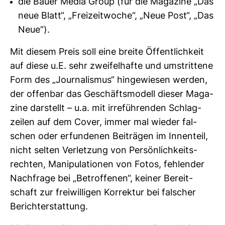
die Bauer Media Group (für die Magazine „Das
neue Blatt“, „Freizeitwoche“, „Neue Post“, „Das
Neue“).
Mit diesem Preis soll eine breite Öffent­lich­keit
auf diese u.E. sehr zwei­fel­hafte und umstrit­tene
Form des „Jour­na­lismus“ hin­ge­wiesen werden,
der offenbar das Geschäfts­mo­dell dieser Maga­
zine dar­stellt – u.a. mit irre­füh­renden Schlag­
zeilen auf dem Cover, immer mal wieder fal­
schen oder erfun­denen Bei­trägen im Innen­teil,
nicht selten Ver­let­zung von Per­sön­lich­keits­
rechten, Mani­pu­la­tionen von Fotos, feh­lender
Nach­frage bei „Betrof­fenen“, keiner Bereit­
schaft zur frei­wil­ligen Kor­rektur bei fal­scher
Bericht­erstat­tung.