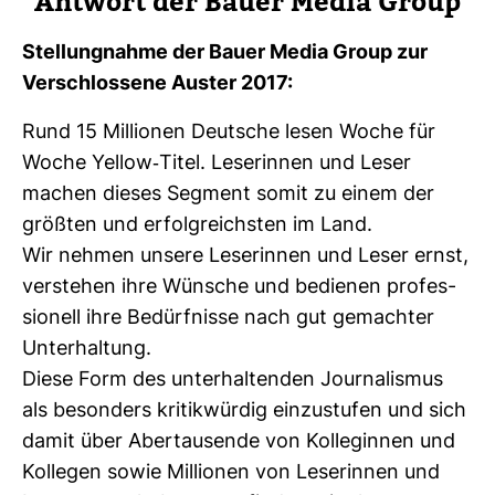
Ant­wort der Bauer Media Group
Stel­lung­nahme der Bauer Media Group zur
Ver­schlos­sene Auster 2017:
Rund 15 Mil­lionen Deut­sche lesen Woche für
Woche Yellow-​Titel. Lese­rinnen und Leser
machen dieses Seg­ment somit zu einem der
größten und erfolg­reichsten im Land.
Wir nehmen unsere Lese­rinnen und Leser ernst,
ver­stehen ihre Wün­sche und bedienen pro­fes­
sio­nell ihre Bedürf­nisse nach gut gemachter
Unter­hal­tung.
Diese Form des unter­hal­tenden Jour­na­lismus
als beson­ders kri­tik­würdig ein­zu­stufen und sich
damit über Aber­tau­sende von Kol­le­ginnen und
Kol­legen sowie Mil­lionen von Lese­rinnen und