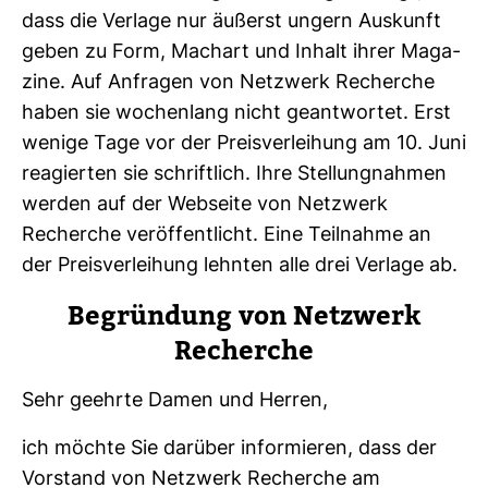
dass die Ver­lage nur äußerst ungern Aus­kunft
geben zu Form, Machart und Inhalt ihrer Maga­
zine. Auf Anfragen von Netz­werk Recherche
haben sie wochen­lang nicht geant­wortet. Erst
wenige Tage vor der Preis­ver­lei­hung am 10. Juni
reagierten sie schrift­lich. Ihre Stel­lung­nahmen
werden auf der Web­seite von Netz­werk
Recherche ver­öf­fent­licht. Eine Teil­nahme an
der Preis­ver­lei­hung lehnten alle drei Ver­lage ab.
Begrün­dung von Netz­werk
Recherche
Sehr geehrte Damen und Herren,
ich möchte Sie dar­über infor­mieren, dass der
Vor­stand von Netz­werk Recherche am