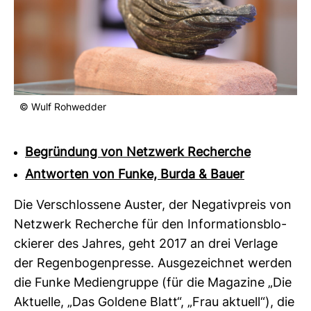
© Wulf Roh­wedder
Begründung von Netzwerk Recherche
Antworten von Funke, Burda & Bauer
Die Ver­schlos­sene Auster, der Nega­tiv­preis von
Netz­werk Recherche für den Infor­ma­ti­ons­blo­
ckierer des Jahres, geht 2017 an drei Ver­lage
der Regen­bo­gen­presse. Aus­ge­zeichnet werden
die Funke Medi­en­gruppe (für die Maga­zine „Die
Aktu­elle, „Das Gol­dene Blatt“, „Frau aktuell“), die