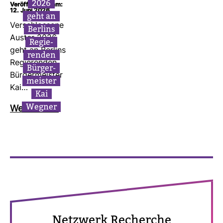
2026
Veröffentlicht am:
12. Juni 2026
geht an
Ver­schlos­sene
Ber­lins
Auster 2026
Regie­
geht an Ber­lins
renden
Regie­renden
Bür­ger­
Bür­ger­meister
meister
Kai…
Kai
Wegner
Wei­ter­lesen
Netz­werk Recherche