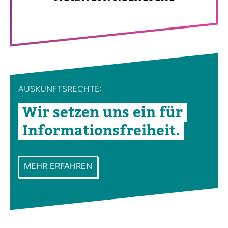
AUS­KUNFTS­RECHTE:
Wir setzen uns ein für
Infor­ma­ti­ons­frei­heit.
MEHR ERFAHREN