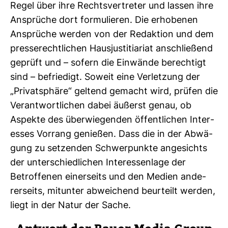
Regel über ihre Rechts­ver­treter und lassen ihre
Ansprüche dort for­mu­lieren. Die erho­benen
Ansprüche werden von der Redak­tion und dem
pres­se­recht­li­chen Haus­jus­ti­tia­riat anschlie­ßend
geprüft und – sofern die Ein­wände berech­tigt
sind – befrie­digt. Soweit eine Ver­let­zung der
„Pri­vat­sphäre“ gel­tend gemacht wird, prüfen die
Ver­ant­wort­li­chen dabei äußerst genau, ob
Aspekte des über­wie­genden öffent­li­chen Inter­
esses Vor­rang genießen. Dass die in der Abwä­
gung zu set­zenden Schwer­punkte ange­sichts
der unter­schied­li­chen Inter­es­sen­lage der
Betrof­fenen einer­seits und den Medien ande­
rer­seits, mit­unter abwei­chend beur­teilt werden,
liegt in der Natur der Sache.