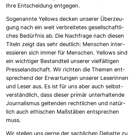
Ihre Ent­schei­dung ent­gegen.
Soge­nannte Yel­lows decken unserer Über­zeu­
gung nach ein weit ver­brei­tetes gesell­schaft­li­
ches Bedürfnis ab. Die Nach­frage nach diesen
Titeln zeigt das sehr deut­lich: Men­schen inter­
es­sieren sich immer für Men­schen. Yel­lows sind
ein wich­tiger Bestand­teil unserer viel­fäl­tigen
Pres­se­land­schaft. Wir richten die Themen ent­
spre­chend der Erwar­tungen unserer Lese­rinnen
und Leser aus. Es ist für uns aber auch selbst­
ver­ständ­lich, dass dieser primär unter­hal­tende
Jour­na­lismus gel­tenden recht­li­chen und natür­
lich auch ethi­schen Maß­stäben ent­spre­chen
muss.
Wir stellen uns gerne der sach­li­chen Debatte zu