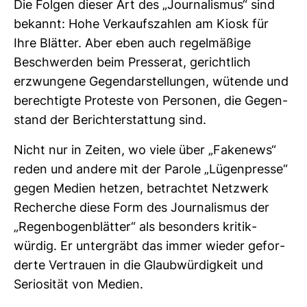
Die Folgen dieser Art des „Jour­na­lismus“ sind
bekannt: Hohe Ver­kaufs­zahlen am Kiosk für
Ihre Blätter. Aber eben auch regel­mä­ßige
Beschwerden beim Pres­serat, gericht­lich
erzwun­gene Gegen­dar­stel­lungen, wütende und
berech­tigte Pro­teste von Per­sonen, die Gegen­
stand der Bericht­erstat­tung sind.
Nicht nur in Zeiten, wo viele über „Fake­news“
reden und andere mit der Parole „Lügen­presse“
gegen Medien hetzen, betrachtet Netz­werk
Recherche diese Form des Jour­na­lismus der
„Regen­bo­gen­blätter“ als beson­ders kri­tik­
würdig. Er unter­gräbt das immer wieder gefor­
derte Ver­trauen in die Glaub­wür­dig­keit und
Serio­sität von Medien.