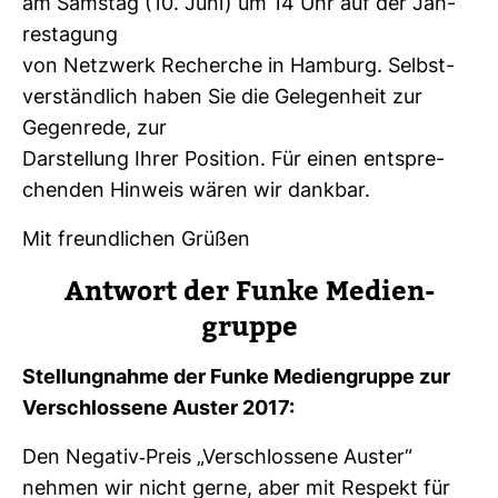
am Samstag (10. Juni) um 14 Uhr auf der Jah­
res­ta­gung
von Netz­werk Recherche in Ham­burg. Selbst­
ver­ständ­lich haben Sie die Gele­gen­heit zur
Gegen­rede, zur
Dar­stel­lung Ihrer Posi­tion. Für einen ent­spre­
chenden Hin­weis wären wir dankbar.
Mit freund­li­chen Grüßen
Ant­wort der Funke Medi­en­
gruppe
Stel­lung­nahme der Funke Medi­en­gruppe zur
Ver­schlos­sene Auster 2017:
Den Negativ-​Preis „Ver­schlos­sene Auster“
nehmen wir nicht gerne, aber mit Respekt für