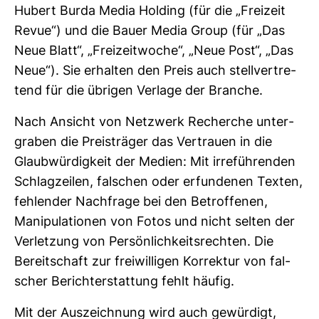
Hubert Burda Media Hol­ding (für die „Frei­zeit
Revue“) und die Bauer Media Group (für „Das
Neue Blatt“, „Frei­zeit­woche“, „Neue Post“, „Das
Neue“). Sie erhalten den Preis auch stell­ver­tre­
tend für die übrigen Ver­lage der Branche.
Nach Ansicht von Netz­werk Recherche unter­
graben die Preis­träger das Ver­trauen in die
Glaub­wür­dig­keit der Medien: Mit irre­füh­renden
Schlag­zeilen, fal­schen oder erfun­denen Texten,
feh­lender Nach­frage bei den Betrof­fenen,
Mani­pu­la­tionen von Fotos und nicht selten der
Ver­let­zung von Per­sön­lich­keits­rechten. Die
Bereit­schaft zur frei­wil­ligen Kor­rektur von fal­
scher Bericht­erstat­tung fehlt häufig.
Mit der Aus­zeich­nung wird auch gewür­digt,