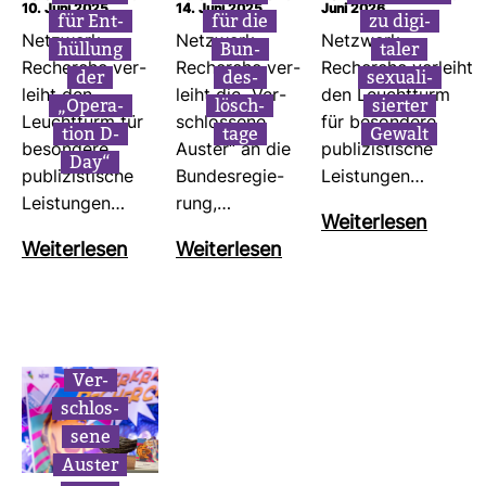
10. Juni 2025
14. Juni 2025
Juni 2026
für Ent­
für die
zu digi­
Netz­werk
Netz­werk
Netz­werk
hül­lung
Bun­
taler
Recherche ver­
Recherche ver­
Recherche ver­leiht
der
des­
sexua­li­
leiht den
leiht die „Ver­
den Leucht­turm
„Ope­ra­
lösch­
sierter
Leucht­turm für
schlos­sene
für beson­dere
tion D-
tage
Gewalt
beson­dere
Auster“ an die
publi­zis­ti­sche
Day“
publi­zis­ti­sche
Bun­des­re­gie­
Leis­tungen…
Leis­tungen…
rung,…
Wei­ter­lesen
Wei­ter­lesen
Wei­ter­lesen
Ver­
schlos­
sene
Auster