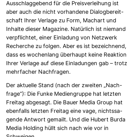
Aus­schlag­ge­bend für die Preis­ver­lei­hung ist
aber auch die nicht vor­han­dene Dia­log­be­reit­
schaft Ihrer Ver­lage zu Form, Machart und
Inhalte dieser Maga­zine. Natür­lich ist nie­mand
ver­pflichtet, einer Ein­la­dung von Netz­werk
Recherche zu folgen. Aber es ist bezeich­nend,
dass es wochen­lang über­haupt keine Reak­tion
Ihrer Ver­lage auf diese Ein­la­dungen gab – trotz
mehr­fa­cher Nach­fragen.
Der aktu­elle Stand (nach der zweiten „Nach­
frage“): Die Funke Medi­en­gruppe hat letzten
Freitag abge­sagt. Die Bauer Media Group hat
eben­falls letzten Freitag eine vage, nichts­sa­
gende Ant­wort gemailt. Und die Hubert Burda
Media Hol­ding hüllt sich nach wie vor in