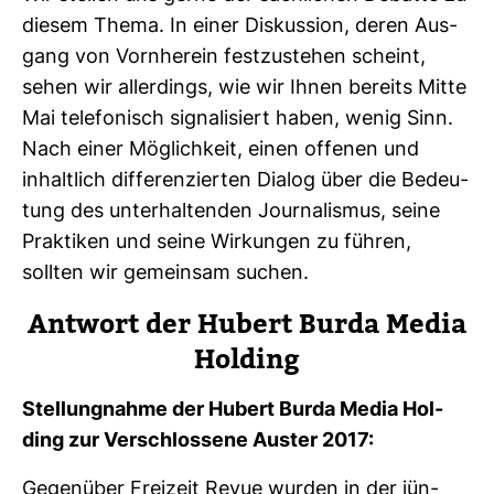
diesem Thema. In einer Dis­kus­sion, deren Aus­
gang von Vorn­herein fest­zu­stehen scheint,
sehen wir aller­dings, wie wir Ihnen bereits Mitte
Mai tele­fo­nisch signa­li­siert haben, wenig Sinn.
Nach einer Mög­lich­keit, einen offenen und
inhalt­lich dif­fe­ren­zierten Dialog über die Bedeu­
tung des unter­hal­tenden Jour­na­lismus, seine
Prak­tiken und seine Wir­kungen zu führen,
sollten wir gemeinsam suchen.
Ant­wort der Hubert Burda Media
Hol­ding
Stel­lung­nahme der Hubert Burda Media Hol­
ding zur Ver­schlos­sene Auster 2017:
Gegen­über Frei­zeit Revue wurden in der jün­