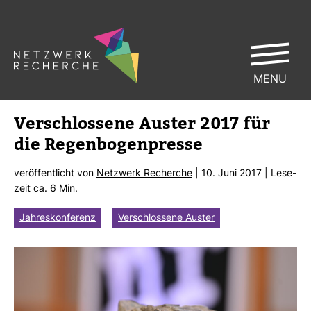
MENU
Ver­schlos­sene Auster 2017 für
die Regen­bo­gen­presse
ver­öf­fent­licht von
Netz­werk Recherche
| 10. Juni 2017 | Lese­
zeit ca. 6 Min.
Jahreskonferenz
Verschlossene Auster