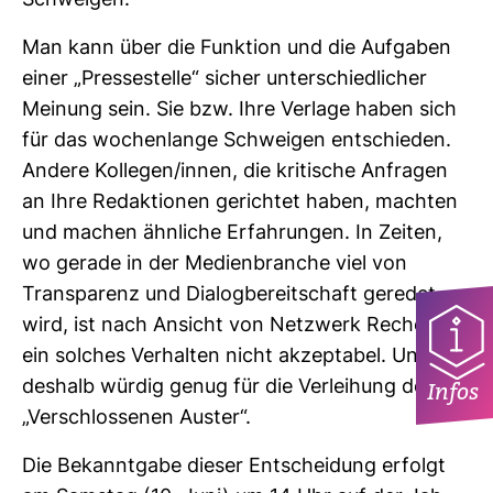
Schweigen.
Man kann über die Funk­tion und die Auf­gaben
einer „Pres­se­stelle“ sicher unter­schied­li­cher
Mei­nung sein. Sie bzw. Ihre Ver­lage haben sich
für das wochen­lange Schweigen ent­schieden.
Andere Kol­legen/innen, die kri­ti­sche Anfragen
an Ihre Redak­tionen gerichtet haben, machten
und machen ähn­liche Erfah­rungen. In Zeiten,
wo gerade in der Medi­en­branche viel von
Trans­pa­renz und Dia­log­be­reit­schaft geredet
wird, ist nach Ansicht von Netz­werk Recherche
ein sol­ches Ver­halten nicht akzep­tabel. Und
Infos
des­halb würdig genug für die Ver­lei­hung der
„Ver­schlos­senen Auster“.
Die Bekannt­gabe dieser Ent­schei­dung erfolgt