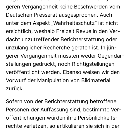
geren Ver­gan­gen­heit keine Beschwerden vom
Deut­schen Pres­serat aus­ge­spro­chen. Auch
unter dem Aspekt „Wahr­heits­schutz“ ist nicht
ersicht­lich, wes­halb Frei­zeit Revue in den Ver­
dacht unzu­tref­fender Bericht­erstat­tung oder
unzu­läng­li­cher Recherche geraten ist. In jün­
gerer Ver­gan­gen­heit mussten weder Gegen­dar­
stel­lungen gedruckt, noch Rich­tig­stel­lungen
ver­öf­fent­licht werden. Ebenso weisen wir den
Vor­wurf der Mani­pu­la­tion von Bild­ma­te­rial
zurück.
Sofern von der Bericht­erstat­tung betrof­fene
Per­sonen der Auf­fas­sung sind, bestimmte Ver­
öf­fent­li­chungen würden ihre Per­sön­lich­keits­
rechte ver­letzen, so arti­ku­lieren sie sich in der