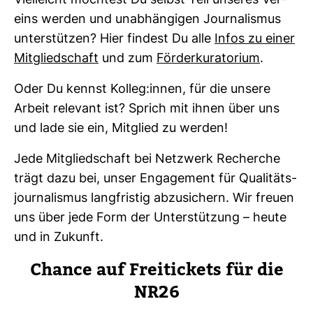
Viel­leicht möch­test Du selbst Teil unseres Ver­
eins werden und unab­hän­gigen Jour­na­lismus
unter­stützen? Hier fin­dest Du alle
Infos zu einer
Mit­glied­schaft
und zum
För­der­ku­ra­to­rium
.
Oder Du kennst Kolleg:innen, für die unsere
Arbeit rele­vant ist? Sprich mit ihnen über uns
und lade sie ein, Mit­glied zu werden!
Jede Mit­glied­schaft bei Netz­werk Recherche
trägt dazu bei, unser Enga­ge­ment für Qua­li­täts­
jour­na­lismus lang­fristig abzu­si­chern. Wir freuen
uns über jede Form der Unter­stüt­zung – heute
und in Zukunft.
Chance auf Frei­ti­ckets für die
NR26