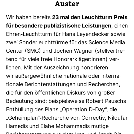
Auster
Wir haben bereits
23 mal den Leucht­turm-​Preis
für beson­dere publi­zis­ti­sche Leis­tungen
, einen
Ehren-​​Leucht­turm für Hans Ley­en­de­cker sowie
zwei Son­der­leucht­türme für das Sci­ence Media
Center (SMC) und Jochen Wagner (stell­ver­tre­
tend für viele freie Hono­rar­kläger:innen) ver­
liehen. Mit der
Aus­zeich­nung
hono­rieren
wir außer­ge­wöhn­liche natio­nale oder inter­na­
tio­nale Bericht­erstat­tungen und Recher­chen,
die für den öffent­li­chen Dis­kurs von großer
Bedeu­tung sind: bei­spiels­weise Robert Pauschs
Ent­hül­lung des Plans „Ope­ra­tion D-Day“, die
„Geheim­plan“-​Recherche von Cor­rectiv, Niloufar
Hamedis und Elahe Moham­madis mutige