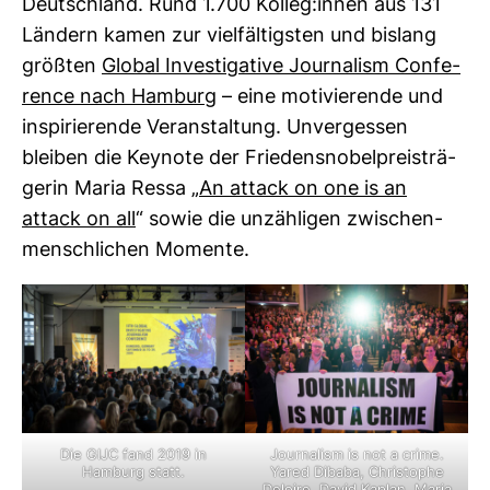
Deutsch­land. Rund 1.700 Kolleg:innen aus 131
Län­dern kamen zur viel­fäl­tigsten und bis­lang
größten
Global Inves­ti­ga­tive Jour­na­lism Con­fe­
rence nach Ham­burg
– eine moti­vie­rende und
inspi­rie­rende Ver­an­stal­tung. Unver­gessen
bleiben die Key­note der Frie­dens­no­bel­preis­trä­
gerin Maria Ressa „
An attack on one is an
attack on all
“ sowie die unzäh­ligen zwi­schen­
mensch­li­chen Momente.
Die GIJC fand 2019 in
Journalism is not a crime.
Hamburg statt.
Yared Dibaba, Christophe