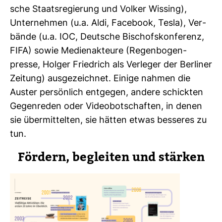
sche Staats­re­gie­rung und Volker Wis­sing),
Unter­nehmen (u.a. Aldi, Face­book, Tesla), Ver­
bände (u.a. IOC, Deut­sche Bischofs­kon­fe­renz,
FIFA) sowie Medi­en­ak­teure (Regen­bo­gen­
presse, Holger Fried­rich als Ver­leger der Ber­liner
Zei­tung) aus­ge­zeichnet. Einige nahmen die
Auster per­sön­lich ent­gegen, andere schickten
Gegen­reden oder Video­bot­schaften, in denen
sie über­mit­telten, sie hätten etwas bes­seres zu
tun.
För­dern, begleiten und stärken