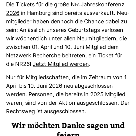
Die Tickets für die große
NR-​Jah­res­kon­fe­renz
2026
in Ham­burg sind bereits aus­ver­kauft. Neu­
mit­glieder haben den­noch die Chance dabei zu
sein: Anläss­lich unseres Geburts­tags ver­losen
wir wöchent­lich unter allen Neu­mit­glie­dern, die
zwi­schen 01. April und 10. Juni Mit­glied dem
Netz­werk Recherche bei­treten, ein Ticket für
die NR26!
Jetzt Mit­glied werden
.
Nur für Mit­glied­schaften, die im Zeit­raum von 1.
April bis 10. Juni 2026 neu abge­schlossen
werden. Per­sonen, die bereits in 2025 Mit­glied
waren, sind von der Aktion aus­ge­schlossen. Der
Rechtsweg ist aus­ge­schlossen.
Wir möchten Danke sagen und
feiern