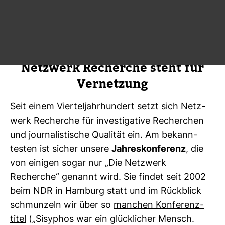
dem indi­vi­dua­lis­ti­schen und redak­tio­nellen Ein­
zel­kämp­fertum der Branche: weniger Ellen­
bogen, mehr Koope­ra­tionen.
Der Name ist Pro­gramm:
Netz­werk Recherche steht für
Ver­net­zung
Seit einem Vier­tel­jahr­hun­dert setzt sich Netz­
werk Recherche für inves­ti­ga­tive Recher­chen
und jour­na­lis­ti­sche Qua­lität ein. Am bekann­
testen ist sicher unsere
Jah­res­kon­fe­renz
, die
von einigen sogar nur „Die Netz­werk
Recherche“ genannt wird. Sie findet seit 2002
beim NDR in Ham­burg statt und im Rück­blick
schmun­zeln wir über so
man­chen Kon­fe­renz­
titel
(„Sisy­phos war ein glück­li­cher Mensch.