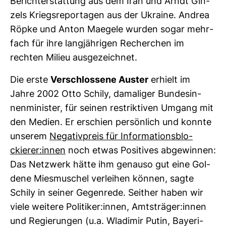
Bericht­erstat­tung aus dem Iran und Arndt Gin­
zels Kriegs­re­por­tagen aus der Ukraine. Andrea
Röpke und Anton Maegele wurden sogar mehr­
fach für ihre lang­jäh­rigen Recher­chen im
rechten Milieu aus­ge­zeichnet.
Die erste
Ver­schlos­sene Auster
erhielt im
Jahre 2002 Otto Schily, dama­liger Bun­des­in­
nen­mi­nister, für seinen restrik­tiven Umgang mit
den Medien. Er erschien per­sön­lich und konnte
unserem
Nega­tiv­preis für Infor­ma­ti­ons­blo­
ckierer:innen
noch etwas Posi­tives abge­winnen:
Das Netz­werk hätte ihm genauso gut eine Gol­
dene Mies­mu­schel ver­leihen können, sagte
Schily in seiner Gegen­rede. Seither haben wir
viele wei­tere Poli­tiker:innen, Amts­träger:innen
und Regie­rungen (u.a. Wla­dimir Putin, Baye­ri­