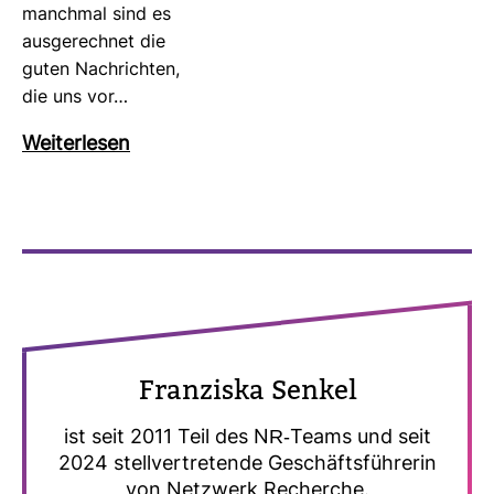
manchmal sind es
aus­ge­rechnet die
guten Nach­richten,
die uns vor…
Wei­ter­lesen
Fran­ziska Senkel
ist seit 2011 Teil des NR-​Teams und seit
2024 stell­ver­tre­tende Geschäfts­füh­rerin
von Netz­werk Recherche.