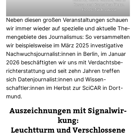
Deloire, David Kaplan, Maria
Ressa und Katharina Finke.
Fotos: Nick Jaussi
Neben diesen großen Ver­an­stal­tungen schauen
wir immer wieder auf spe­zi­elle und aktu­elle The­
men­ge­biete des Jour­na­lismus: So ver­sam­melten
wir bei­spiels­weise im März 2025 inves­ti­ga­tive
Nach­wuchs­jour­na­list:innen in Berlin, im Januar
2026 beschäf­tigten wir uns mit Ver­dachts­be­
richt­erstat­tung und seit zehn Jahren treffen
sich Daten­jour­na­list:innen und Wis­sen­
schaftler:innen im Herbst zur SciCAR in Dort­
mund.
Aus­zeich­nungen mit Signal­wir­
kung:
Leucht­turm und Ver­schlos­sene