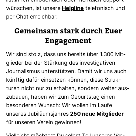
list:innen emo­tio­nalen oder men­talen Sup­port
wün­schen, ist unsere
Hel­pline
tele­fo­nisch und
per Chat erreichbar.
Gemeinsam stark durch Euer
Enga­ge­ment
Wir sind stolz, dass uns bereits über 1.300 Mit­
glieder bei der Stär­kung des inves­ti­ga­tiven
Jour­na­lismus unter­stützen. Damit wir uns auch
künftig dafür ein­setzen können, diese Struk­
turen nicht nur zu erhalten, son­dern weiter aus­
zu­bauen, haben wir zum Geburtstag einen
beson­deren Wunsch: Wir wollen im Laufe
unseres Jubi­lä­ums­jahres
250 neue Mit­glieder
für unseren Verein gewinnen!