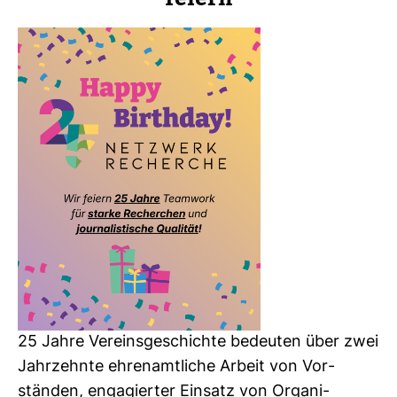
25 Jahre Ver­eins­ge­schichte bedeuten über zwei
Jahr­zehnte ehren­amt­liche Arbeit von Vor­
ständen, enga­gierter Ein­satz von Orga­ni­