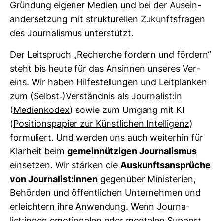
Grün­dung eigener Medien und bei der Aus­ein­
an­der­set­zung mit struk­tu­rellen Zukunfts­fragen
des Jour­na­lismus unter­stützt.
Der Leit­spruch „Recherche for­dern und för­dern“
steht bis heute für das Ansinnen unseres Ver­
eins. Wir haben Hil­fe­stel­lungen und Leit­planken
zum (Selbst-​)Ver­ständnis als Jour­na­list:in
(
Medi­en­kodex
) sowie zum Umgang mit KI
(
Posi­ti­ons­pa­pier zur Künst­li­chen Intel­li­genz
)
for­mu­liert. Und werden uns auch wei­terhin für
Klar­heit beim
gemein­nüt­zigen Jour­na­lismus
ein­setzen. Wir stärken die
Aus­kunfts­an­sprüche
von Jour­na­list:innen
gegen­über Minis­te­rien,
Behörden und öffent­li­chen Unter­nehmen und
erleich­tern ihre Anwen­dung. Wenn Jour­na­