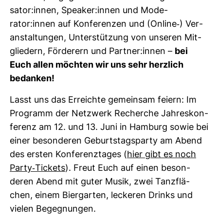
sator:innen, Spe­aker:innen und Mode­
rator:innen auf Kon­fe­renzen und (Online-​) Ver­
an­stal­tungen, Unter­stüt­zung von unseren Mit­
glie­dern, För­de­rern und Partner:innen –
bei
Euch allen möchten wir uns sehr herz­lich
bedanken!
Lasst uns das Erreichte gemeinsam feiern: Im
Pro­gramm der Netz­werk Recherche Jah­res­kon­
fe­renz am 12. und 13. Juni in Ham­burg sowie bei
einer beson­deren Geburts­tags­party am Abend
des ersten Kon­fe­renz­tages (
hier gibt es noch
Party-​Tickets
). Freut Euch auf einen beson­
deren Abend mit guter Musik, zwei Tanz­flä­
chen, einem Bier­garten, leckeren Drinks und
vielen Begeg­nungen.