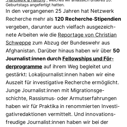
„
Handwerk & Haltung
“, welches wir anlässlich unseres 20.
Geburtstags angefertigt hatten.
In den ver­gan­genen 25 Jahren hat Netz­werk
Recherche mehr als
120
Recherche-​Sti­pen­dien
ver­geben, dar­unter auch viel­fach aus­ge­zeich­
nete Arbeiten wie die
Repor­tage von Chris­tian
Schweppe
zum Abzug der Bun­des­wehr aus
Afgha­ni­stan. Dar­über hinaus haben wir über
50
Jour­na­list:innen durch
Fel­low­ships und För­
der­pro­gramme
auf ihrem Weg begleitet und
gestärkt: Lokal­jour­na­list:innen haben wir eine
Aus­zeit für inves­ti­ga­tive Recherche ermög­licht.
Junge Jour­na­list:innen mit Migra­ti­ons­ge­
schichte, Ras­sismus-​​​​ oder Armuts­er­fah­rungen
haben wir für Prak­tika in renom­mierten Inves­ti­
ga­tiv­re­dak­tionen ver­mit­telt. Und inno­va­ti­ons­
freu­dige Jour­na­list:innen haben wir bei der