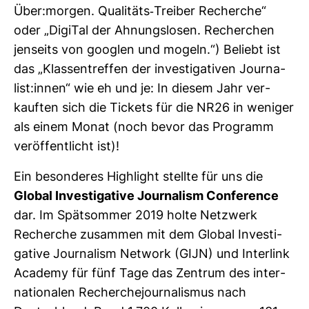
Über:morgen. Qua­li­täts-​Treiber Recherche“
oder „DigiTal der Ahnungs­losen. Recher­chen
jen­seits von goo­glen und mogeln.“) Beliebt ist
das „Klas­sen­treffen der inves­ti­ga­tiven Jour­na­
list:innen“ wie eh und je: In diesem Jahr ver­
kauften sich die Tickets für die NR26 in weniger
als einem Monat (noch bevor das Pro­gramm
ver­öf­fent­licht ist)!
Ein beson­deres High­light stellte für uns die
Global Inves­ti­ga­tive Jour­na­lism Con­fe­rence
dar. Im Spät­sommer 2019 holte Netz­werk
Recherche zusammen mit dem Global Inves­ti­
ga­tive Jour­na­lism Net­work (GIJN) und Inter­link
Aca­demy für fünf Tage das Zen­trum des inter­
na­tio­nalen Recher­che­jour­na­lismus nach