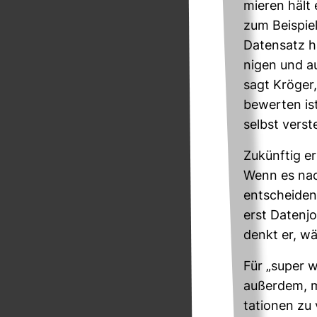
mieren hält 
zum Bei­spi
Daten­satz h
nigen und 
sagt Kröger,
bewerten ist
selbst ver­st
Zukünftig erh
Wenn es nach
ent­scheiden.
erst Daten­j
denkt er, wä
Für „super w
außerdem, mit
ta­tionen zu