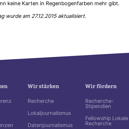
nn keine Karten in Regen­bo­gen­farben mehr gibt.
ag wurde am 27.12.2015 aktua­li­siert.
zen
Wir stärken
Wir fördern
erenz
Recherche
Recherche-
Stipendien
Lokaljournalismus
Fellowship Lokale
Recherche
enzen
Datenjournalismus