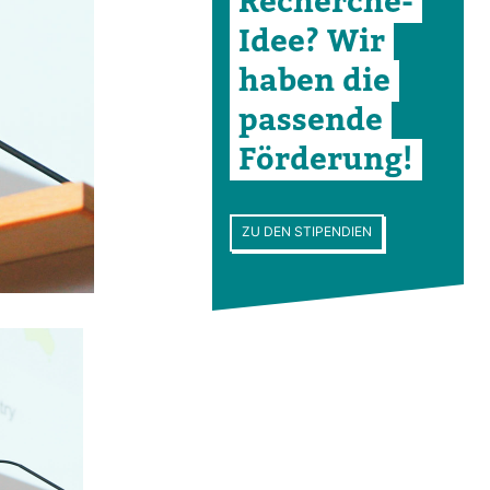
Recherche-​
Idee? Wir
haben die
pas­sende
För­de­rung!
ZU DEN STIPENDIEN