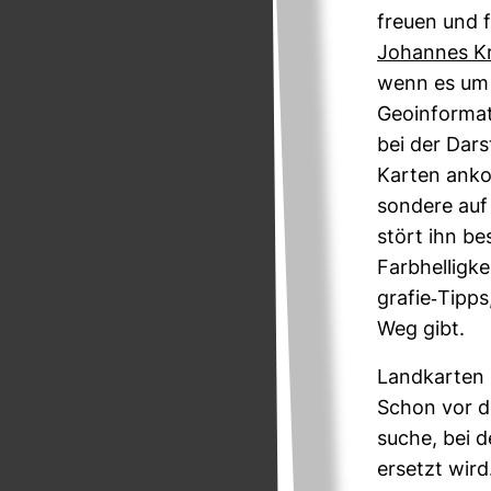
freuen und fa
Johannes K
wenn es um 
Geo­in­for­ma
bei der Dar­
Karten anko
son­dere auf 
stört ihn be
Farb­hel­lig­
grafie-​Tipp
Weg gibt.
Land­karten 
Schon vor d
suche, bei d
ersetzt wird.