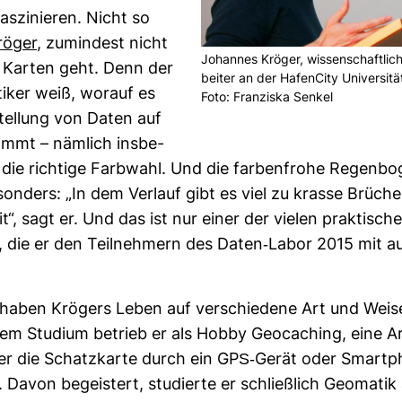
s­zi­nieren. Nicht so
röger
, zumin­dest nicht
Johannes Kröger, wis­sen­schaft­li­ch
Karten geht. Denn der
beiter an der Hafen­City Uni­ver­sit
­tiker weiß, worauf es
Foto: Fran­ziska Senkel
stel­lung von Daten auf
mmt – näm­lich ins­be­
die rich­tige Farb­wahl. Und die far­ben­frohe Regen­bo­
son­ders: „In dem Ver­lauf gibt es viel zu krasse Brüche
keit“, sagt er. Und das ist nur einer der vielen prak­ti­sch
s, die er den Teil­neh­mern des Daten-​Labor 2015 mit a
haben Krö­gers Leben auf ver­schie­dene Art und Weis
em Stu­dium betrieb er als Hobby Geo­caching, eine A
er die Schatz­karte durch ein GPS-​Gerät oder Smart­
 Davon begeis­tert, stu­dierte er schließ­lich Geo­matik