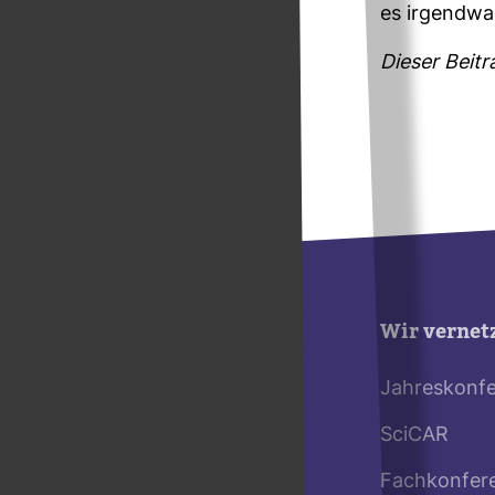
es irgend­wa
Dieser Bei­tr
Wir vernet
Jahreskonf
SciCAR
Fachkonfer