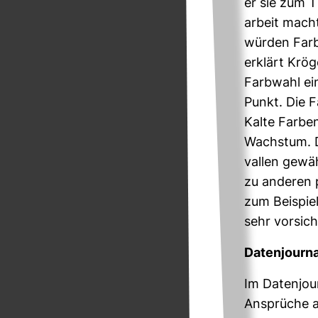
er sie zum T
ar­beit mach
würden Farbe
erklärt Kröge
Farb­wahl ei
Punkt. Die F
Kalte Farben
Wachstum. Dab
vallen gewäh
zu anderen pl
zum Bei­spie
sehr vor­sic
Daten­jour­na
Im Daten­jou
Ansprüche an