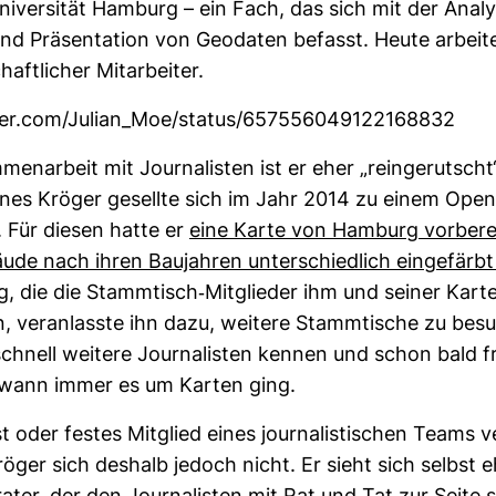
i­ver­sität Ham­burg – ein Fach, das sich mit der Ana­ly
d Prä­sen­ta­tion von Geo­daten befasst. Heute arbeite
haft­li­cher Mit­ar­beiter.
tter.com/Julian_Moe/status/657556049122168832
men­ar­beit mit Jour­na­listen ist er eher „rein­ge­rutsch
es Kröger gesellte sich im Jahr 2014 zu einem Open-​
 Für diesen hatte er
eine Karte von Ham­burg vor­be­re
ude nach ihren Bau­jahren unter­schied­lich ein­ge­färbt
g, die die Stamm­tisch-​Mit­glieder ihm und seiner Karte
, ver­an­lasste ihn dazu, wei­tere Stamm­ti­sche zu bes
schnell wei­tere Jour­na­listen kennen und schon bald 
 wann immer es um Karten ging.
ist oder festes Mit­glied eines jour­na­lis­ti­schen Teams v
ger sich des­halb jedoch nicht. Er sieht sich selbst e