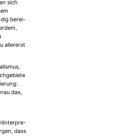
man sich
 dem
ndig berei­
erdem,
u
aller­erst
a­lismus.
ch­ge­biete
ie­rung:
enau das,
in­ter­pre­
orgen, dass