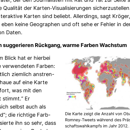
ater, der den Jour­na­listen mit Rat und Tat zur Seite s
 Qua­lität der Karten-​Visua­li­sie­rungen sicher­zu­stelle
er­ak­tive Karten sind beliebt. Aller­dings, sagt Kröger
en eben keine Geo­gra­phen und oft sehe er Fehler in den
on Daten.
n sug­ge­rieren Rück­gang, warme Farben Wachstum
m Blick hat er hierbei
e ver­wen­deten Farben:
t­lich ziem­lich anstren­
haue auf eine Karte
fort, was mit den
 stimmt.“ Er
ich selbst auch als
Die Karte zeigt die Anzahl von Ob
“; die rich­tige Farb­
Romney-​Tweets wäh­rend des Prä­s
­sierte ihn so sehr, dass
schafts­wahl­kampfs im Jahr 2012.