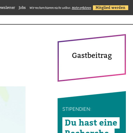
ewsletter
Jobs
Mitglied werden
Wir recherchieren nicht selbst.
Mehr erfahren
Gast­bei­trag
STI­PEN­DIEN:
Du hast eine