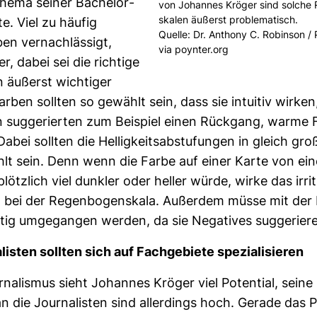
hema seiner Bache­lor­
von Johannes Kröger sind solche 
skalen äußerst pro­ble­ma­tisch.
te. Viel zu häufig
Quelle: Dr. Anthony C. Robinson /
n ver­nach­läs­sigt,
via poynter.org
r, dabei sei die rich­tige
n äußerst wich­tiger
arben sollten so gewählt sein, dass sie intuitiv wirken,
 sug­ge­rierten zum Bei­spiel einen Rück­gang, warme
ei sollten die Hel­lig­keits­ab­stu­fungen in gleich gro
lt sein. Denn wenn die Farbe auf einer Karte von ein
ötz­lich viel dunkler oder heller würde, wirke das irri­t
l bei der Regen­bo­gen­skala. Außerdem müsse mit der
htig umge­gangen werden, da sie Nega­tives sug­ge­riere
­listen sollten sich auf Fach­ge­biete spe­zia­li­sieren
r­na­lismus sieht Johannes Kröger viel Poten­tial, seine
 die Jour­na­listen sind aller­dings hoch. Gerade das 