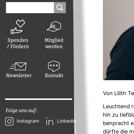
Suchen
nach:
Spenden
Mitglied
/ Fördern
werden
Newsletter
Kontakt
Von Lilith T
Leuch­tend r
Folge uns auf:
hin zu tief­bl
Instagram
LinkedIn
ben­pracht e
dürfte die 