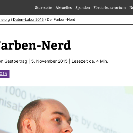
Startseite
Aktuelles
Spenden
Förderkuratorium
N
he.org
⟩
Daten-Labor 2015
⟩
Der Farben-Nerd
Farben-​Nerd
von
Gast­bei­trag
| 5. November 2015 | Lese­zeit ca. 4 Min.
2015