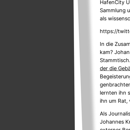
Hafen­City Un
Samm­lung un
als wis­sen­sc
https://twi
In die Zusam­
kam? Johann
Stamm­tisch.
der die Gebä
Begeis­te­run
gen­brachten
lernten ihn 
ihn um Rat,
Als Jour­na­l
Johannes Krö