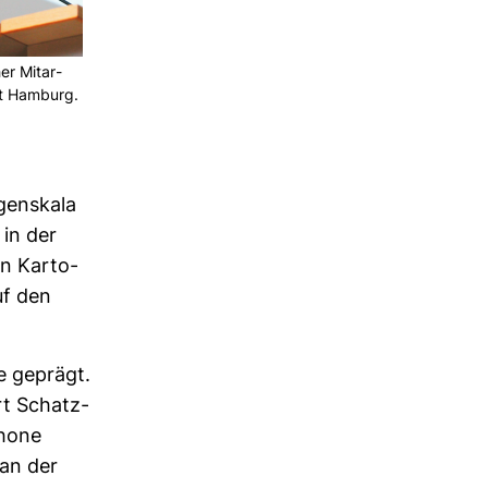
er Mit­ar­
ät Ham­burg.
gen­skala
 in der
en Kar­to­
uf den
e geprägt.
rt Schatz­
phone
 an der