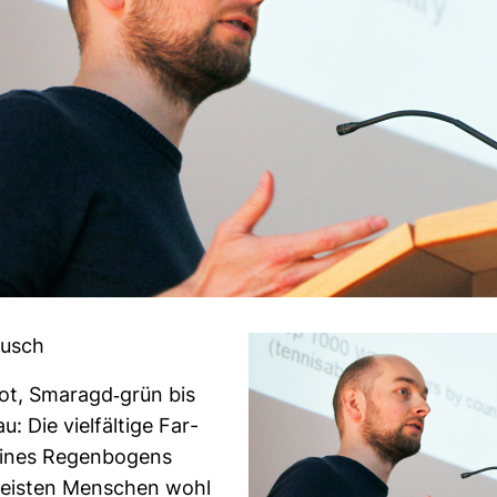
eusch
ot, Sma­ragd-​grün bis
au: Die viel­fäl­tige Far­
ines Regen­bo­gens
meisten Men­schen wohl