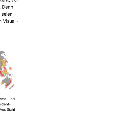
teht, vor
n. Denn
, seien
 Visua­li­
ama-​ und
i­dent­
 Aus Sicht