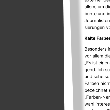
externer Ber
allem, um die
bunte und int
Jour­na­list
sie­rungen v
Kalte Farbe
Beson­ders i
vor allem di
„Es ist eigen
gend. Ich sc
und sehe so
Farben nicht
bezeichnet s
„Farben-​Nerd
wahl inter­es