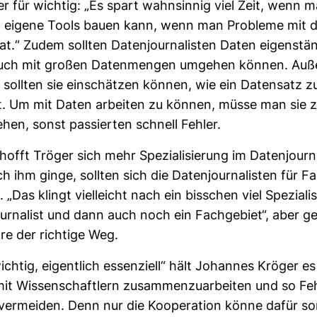
er für wichtig: „Es spart wahn­sinnig viel Zeit, wenn 
el eigene Tools bauen kann, wenn man Pro­bleme mit
at.“ Zudem sollten Daten­jour­na­listen Daten eigen­stä
auch mit großen Daten­mengen umgehen können. Auß
 sollten sie ein­schätzen können, wie ein Daten­satz z
. Um mit Daten arbeiten zu können, müsse man sie zu 
ehen, sonst pas­sierten schnell Fehler.
offt Tröger sich mehr Spe­zia­li­sie­rung im Daten­jour­n
 ihm ginge, sollten sich die Daten­jour­na­listen für Fa
 „Das klingt viel­leicht nach ein biss­chen viel Spe­zia­li­s
our­na­list und dann auch noch ein Fach­ge­biet“, aber g
re der rich­tige Weg.
ichtig, eigent­lich essen­ziell“ hält Johannes Kröger es
 Wis­sen­schaft­lern zusam­men­zu­ar­beiten und so Fehl­
 ver­meiden. Denn nur die Koope­ra­tion könne dafür s