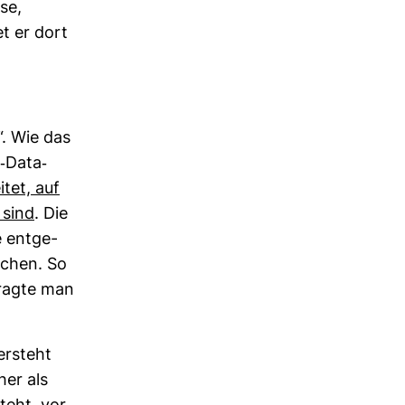
se,
t er dort
t“. Wie das
Data-​
itet, auf
 sind
. Die
 ent­ge­
u­chen. So
fragte man
er­steht
her als