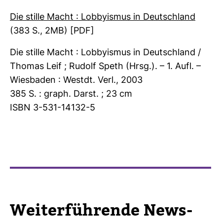
Die stille Macht : Lob­by­ismus in Deutsch­land
(383 S., 2MB) [PDF]
Die stille Macht : Lob­by­ismus in Deutsch­land /
Thomas Leif ; Rudolf Speth (Hrsg.). – 1. Aufl. –
Wies­baden : Westdt. Verl., 2003
385 S. : graph. Darst. ; 23 cm
ISBN 3-531-14132-5
Wei­ter­füh­rende News-​