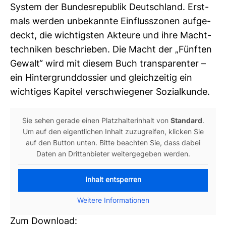
System der Bun­des­re­pu­blik Deutsch­land. Erst­
mals werden unbe­kannte Ein­fluss­zonen auf­ge­
deckt, die wich­tigsten Akteure und ihre Macht­
tech­niken beschrieben. Die Macht der „Fünften
Gewalt“ wird mit diesem Buch trans­pa­renter –
ein Hin­ter­grund­dos­sier und gleich­zeitig ein
wich­tiges Kapitel ver­schwie­gener Sozi­al­kunde.
Sie sehen gerade einen Platz­hal­ter­in­halt von
Stan­dard
.
Um auf den eigent­li­chen Inhalt zuzu­greifen, kli­cken Sie
auf den Button unten. Bitte beachten Sie, dass dabei
Daten an Dritt­an­bieter wei­ter­ge­geben werden.
Inhalt entsperren
Wei­tere Infor­ma­tionen
Zum Down­load: