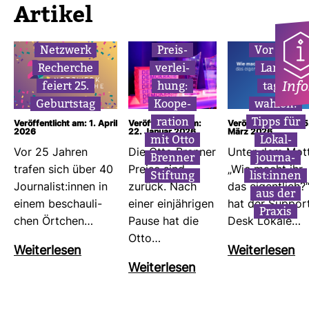
Artikel
Netz­werk
Preis­
Vor den
Recherche
ver­lei­
Land­
Info
feiert 25.
hung:
tags­
Geburtstag
Koope­
wahlen:
ra­tion
Tipps für
Veröffentlicht am: 1. April
Veröffentlicht am:
Veröffentlicht am: 5
2026
22. Januar 2026
März 2026
mit Otto
Lokal­
Vor 25 Jahren
Die Otto Brenner
Unter dem Mot
Brenner
jour­na­
trafen sich über 40
Preise sind
„Wie macht ihr
Stif­tung
list:innen
Jour­na­list:innen in
zurück. Nach
das eigent­lich?
aus der
einem beschau­li­
einer ein­jäh­rigen
hat der Sup­por
Praxis
chen Ört­chen…
Pause hat die
Desk Lokale…
Otto…
Wei­ter­lesen
Wei­ter­lesen
Wei­ter­lesen