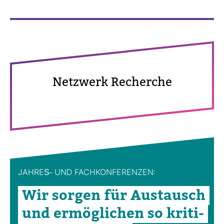
Netz­werk Recherche
JAHRES-​ UND FACH­KON­FE­RENZEN:
Wir sorgen für Aus­tausch
und ermög­li­chen so kri­ti­