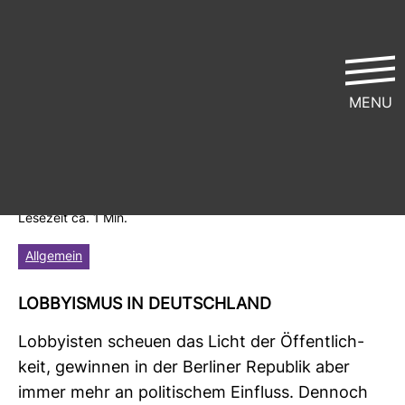
MENU
Die stille Macht
ver­öf­fent­licht von
Netz­werk Recherche
| 16. Februar 2003 |
Lese­zeit ca. 1 Min.
Allgemein
LOB­BY­ISMUS IN DEUTSCH­LAND
Lob­by­isten scheuen das Licht der Öffent­lich­
keit, gewinnen in der Ber­liner Repu­blik aber
immer mehr an poli­ti­schem Ein­fluss. Den­noch