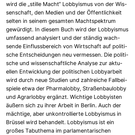
wird die „stille Macht“ Lob­by­ismus von der Wis­
sen­schaft, den Medien und der Öffent­lich­keit
selten in seinem gesamten Macht­spek­trum
gewür­digt. In diesem Buch wird der Lob­by­ismus
umfas­send ana­ly­siert und der ständig wach­
sende Ein­fluss­be­reich von Wirt­schaft auf poli­ti­
sche Ent­schei­dungen neu ver­messen. Die poli­ti­
sche und wis­sen­schaft­liche Ana­lyse zur aktu­
ellen Ent­wick­lung der poli­ti­schen Lob­by­ar­beit
wird durch neue Stu­dien und zahl­reiche Fall­bei­
spiele etwa der Phar­ma­lobby, Stra­ßen­bau­lobby
und Agrar­lobby ergänzt. Wich­tige Lob­by­isten
äußern sich zu ihrer Arbeit in Berlin. Auch der
mäch­tige, aber unkon­trol­lierte Lob­by­ismus in
Brüssel wird behan­delt. Lob­by­ismus ist ein
großes Tabu­thema im par­la­men­ta­ri­schen