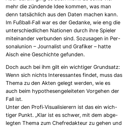
mehr die zün­dende Idee kommen, was man
denn tat­säch­lich aus den Daten machen kann.
Im Fuß­ball-​Fall war es der Gedanke, wie eng die
unter­schied­li­chen Nationen durch ihre Spieler
mit­ein­ander ver­bunden sind. Sozu­sagen in Per­
so­nal­union – Jour­na­list und Gra­fiker – hatte
Aisch eine Geschichte gefunden.
Doch auch bei ihm gilt ein wich­tiger Grund­satz:
Wenn sich nichts Inter­es­santes findet, muss das
Thema zu den Akten gelegt werden, wie es
auch beim hypo­the­sen­ge­lei­teten Vor­gehen der
Fall ist.
Unter den Profi-​Visua­li­sie­rern ist das ein wich­
tiger Punkt. „Klar ist es schwer, mit dem abge­
legten Thema zum Chef­re­dak­teur zu gehen und