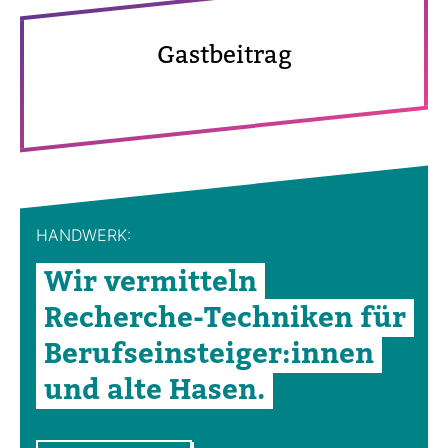
Gast­bei­trag
HAND­WERK:
Wir ver­mit­teln
Recherche-​Tech­niken für
Berufs­ein­steiger:innen
und alte Hasen.