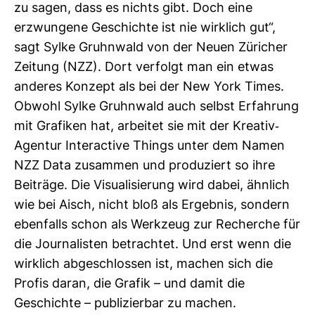
zu sagen, dass es nichts gibt. Doch eine
erzwun­gene Geschichte ist nie wirk­lich gut“,
sagt Sylke Gruhn­wald von der Neuen Züri­cher
Zei­tung (NZZ). Dort ver­folgt man ein etwas
anderes Kon­zept als bei der New York Times.
Obwohl Sylke Gruhn­wald auch selbst Erfah­rung
mit Gra­fiken hat, arbeitet sie mit der Kreativ-​
Agentur Inter­ac­tive Things unter dem Namen
NZZ Data zusammen und pro­du­ziert so ihre
Bei­träge. Die Visua­li­sie­rung wird dabei, ähn­lich
wie bei Aisch, nicht bloß als Ergebnis, son­dern
eben­falls schon als Werk­zeug zur Recherche für
die Jour­na­listen betrachtet. Und erst wenn die
wirk­lich abge­schlossen ist, machen sich die
Profis daran, die Grafik – und damit die
Geschichte – publi­zierbar zu machen.