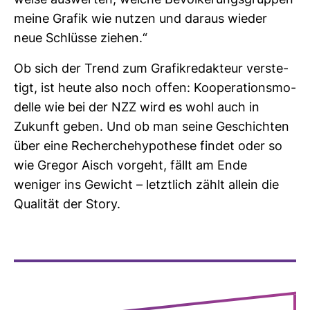
weise aus­werten, welche Bevöl­ke­rungs­gruppen
meine Grafik wie nutzen und daraus wieder
neue Schlüsse ziehen.“
Ob sich der Trend zum Gra­fik­re­dak­teur ver­ste­
tigt, ist heute also noch offen: Koope­ra­ti­ons­mo­
delle wie bei der NZZ wird es wohl auch in
Zukunft geben. Und ob man seine Geschichten
über eine Recher­che­hy­po­these findet oder so
wie Gregor Aisch vor­geht, fällt am Ende
weniger ins Gewicht – letzt­lich zählt allein die
Qua­lität der Story.