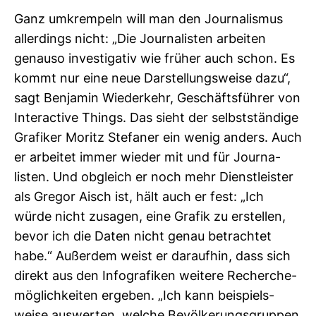
Ganz umkrem­peln will man den Jour­na­lismus
aller­dings nicht: „Die Jour­na­listen arbeiten
genauso inves­ti­gativ wie früher auch schon. Es
kommt nur eine neue Dar­stel­lungs­weise dazu“,
sagt Ben­jamin Wie­der­kehr, Geschäfts­führer von
Inter­ac­tive Things. Das sieht der selbst­stän­dige
Gra­fiker Moritz Ste­faner ein wenig anders. Auch
er arbeitet immer wieder mit und für Jour­na­
listen. Und obgleich er noch mehr Dienst­leister
als Gregor Aisch ist, hält auch er fest: „Ich
würde nicht zusagen, eine Grafik zu erstellen,
bevor ich die Daten nicht genau betrachtet
habe.“ Außerdem weist er dar­aufhin, dass sich
direkt aus den Info­gra­fiken wei­tere Recher­che­
mög­lich­keiten ergeben. „Ich kann bei­spiels­