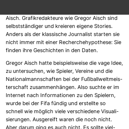
Foto­grafen, der viel­leicht doch primär die Auf­
gabe hat, ein Foto zum Text zu lie­fern“, sagt
Aisch. Gra­fik­re­dak­teure wie Gregor Aisch sind
selbst­stän­diger und kre­ieren eigene Sto­ries.
Anders als der klas­si­sche Jour­na­list starten sie
nicht immer mit einer Recher­che­hy­po­these: Sie
finden ihre Geschichten in den Daten.
Gregor Aisch hatte bei­spiels­weise die vage Idee,
zu unter­su­chen, wie Spieler, Ver­eine und die
Natio­nal­mann­schaften bei der Fuß­ball­welt­meis­
ter­schaft zusam­men­hängen. Also suchte er im
Internet nach Infor­ma­tionen zu den Spie­lern,
wurde bei der Fifa fündig und erstellte so
schnell wie mög­lich viele ver­schie­dene Visua­li­
sie­rungen. Aus­ge­reift waren die noch nicht.
Aber darum ging es auch nicht. Es sollte viel­