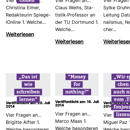
tionen“
Vier Fragen an…
Vier Fragen an…
Vier Fragen
Chris­tina Elmer,
Claus Weihs, Sta­
Sylke Gruhn
Redak­teurin Spie­ge­
tistik-​Pro­fessor an
Lei­tung Dat
lOn­line 1. Welche…
der TU Dort­mund 1.
na­lismus, N
Welche…
cher…
Wei­ter­lesen
Wei­ter­lesen
Wei­ter­lese
„Das ist
“Money
„Wir s
wie
for
chen 
schreiben
nothing?“
auch n
lernen“
vom ‚T
Veröffentlicht am: 16. Juli
Veröffentlicht am: 20. Juli
Veröffentlicht a
2014
fon­jou
2014
2014
lismu
Vier Fragen an…
Vier Fragen an…
Vier Fragen
Marco Maas 1.
Bri­gitte Alfter 1.
Miguel Paz 1
Welche beson­deren
Welche beson­deren
Welche beso