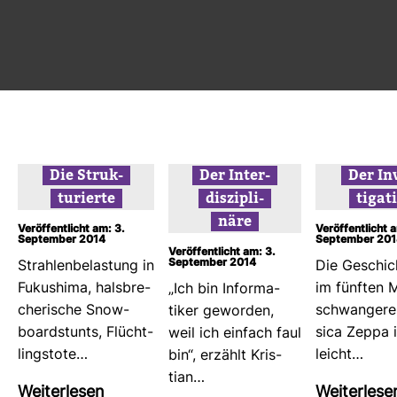
Geschichten
sehen müde aus:
medi­zi­ni­sc
erzählen wollen?…
Lorenz Matzat…
dien über…
Wei­ter­lesen
Wei­ter­lesen
Wei­ter­lese
Die Struk­
Der Inter­
Der In
tu­rierte
dis­zi­pli­
ti­ga­t
näre
Veröffentlicht am: 3.
Veröffentlicht 
September 2014
September 201
Veröffentlicht am: 3.
September 2014
Strah­len­be­las­tung in
Die Geschic
Fuku­shima, hals­bre­
im fünften 
„Ich bin Infor­ma­
che­ri­sche Snow­
schwan­gere
tiker geworden,
boardstunts, Flücht­
sica Zeppa i
weil ich ein­fach faul
lings­tote…
leicht…
bin“, erzählt Kris­
tian…
Wei­ter­lesen
Wei­ter­lese