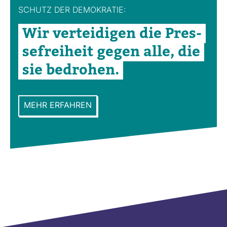
Bei­
SCHUTZ DER DEMO­KRATIE:
träge
Wir ver­tei­digen die Pres­
se­frei­heit gegen alle, die
sie bedrohen.
MEHR ERFAHREN