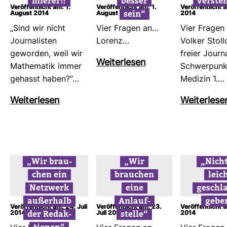
mierer!?
besser
ver­ste
Veröffentlicht am: 1.
Veröffentlicht am: 1.
Veröffentlicht a
sein“
August 2014
August 2014
2014
„Sind wir nicht
Vier Fragen an…
Vier Fragen
Jour­na­listen
Lorenz…
Volker Stol­l
geworden, weil wir
freier Jour­na
Wei­ter­lesen
Mathe­matik immer
Schwer­punk
gehasst haben?“…
Medizin 1.…
Wei­ter­lesen
Wei­ter­lese
„Wir brau­
„Wir
„Nicht
chen ein
brau­chen
leic
Netz­werk
eine
geschl
außer­halb
Anlauf­
gebe
Veröffentlicht am: 24. Juli
Veröffentlicht am: 23.
Veröffentlicht a
der Redak­
stelle“
2014
Juli 2014
2014