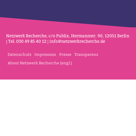
Netz­werk Recherche, c/o Publix, Her­mannstr. 90, 12051 Berlin
| Tel: 030 49 85 40 12 |
info@netz­werk­re­cherche.de
Datenschutz
Impressum
Presse
Transparenz
About Netzwerk Recherche (engl.)