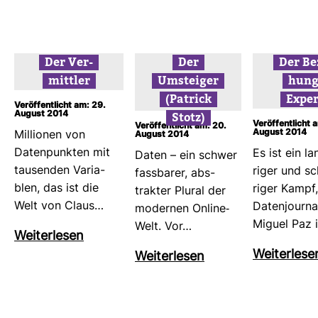
Der Ver­
Der
Der Be
mittler
Umsteiger
hungs
(Patrick
Exper
Veröffentlicht am: 29.
August 2014
Stotz)
Veröffentlicht 
Veröffentlicht am: 20.
August 2014
Mil­lionen von
August 2014
Daten­punkten mit
Es ist ein la
Daten – ein schwer
tau­senden Varia­
riger und s
fass­barer, abs­
blen, das ist die
riger Kampf
trakter Plural der
Welt von Claus…
Daten­jour­na­
modernen Online-​
Miguel Paz 
Welt. Vor…
Wei­ter­lesen
Wei­ter­lese
Wei­ter­lesen