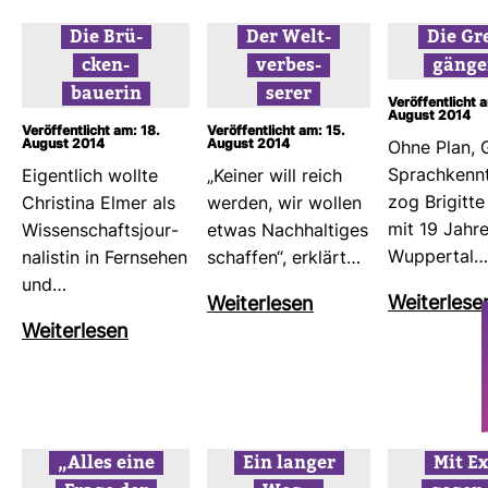
Die Brü­
Der Welt­
Die Gr
cken­
ver­bes­
gän­ge
bauerin
serer
Veröffentlicht 
August 2014
Veröffentlicht am: 18.
Veröffentlicht am: 15.
August 2014
August 2014
Ohne Plan, 
Sprach­kennt
Eigent­lich wollte
„Keiner will reich
zog Bri­gitte
Chris­tina Elmer als
werden, wir wollen
mit 19 Jahr
Wis­sen­schafts­jour­
etwas Nach­hal­tiges
Wup­pertal…
na­listin in Fern­sehen
schaffen“, erklärt…
und…
Wei­ter­lese
Wei­ter­lesen
Wei­ter­lesen
„Alles eine
Ein langer
Mit Ex