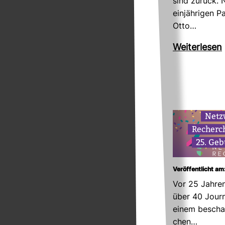
sind zurück. 
ein­jäh­rigen 
Otto…
Wei­ter­lesen
Netz
Recherch
25. Geb
Veröffentlicht am
Vor 25 Jahren
über 40 Jour­na
einem beschau
chen…