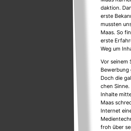
Maas Kar­rier
dak­tion. Da
erste Bekann
mussten uns 
Maas. So fin
erste Erfah­
Weg um Inhal
Vor seinem 
Bewer­bung g
Doch die gab
chen Sinne. 
Inhalte mit­
Maas schreck
Internet ein
Medi­en­tech
froh über se