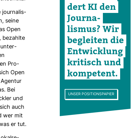
dert KI den
our­na­lis­
Jour­na­
n, seine
lismus? Wir
Maas Open
begleiten die
, bezahlte
 unter­
Ent­wick­lung
en
kri­tisch und
hen Pro­
kom­pe­tent.
 sich Open
e Agentur
s. Bei
UNSER POSITIONSPAPIER
ckler und
n sich auch
nd wer mit
was er tut.