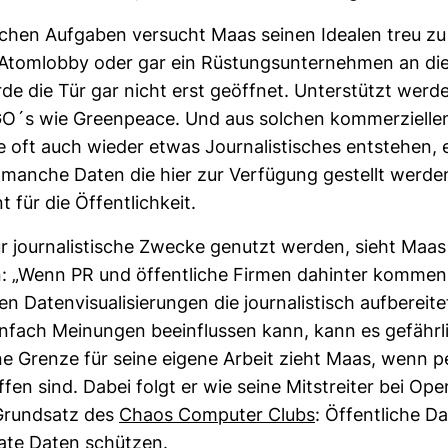
­chen Auf­gaben ver­sucht Maas seinen Idealen treu zu
tom­lobby oder gar ein Rüs­tungs­un­ter­nehmen an di
de die Tür gar nicht erst geöffnet. Unter­stützt werd
´s wie Green­peace. Und aus sol­chen kom­mer­zi­elle
 oft auch wieder etwas Jour­na­lis­ti­sches ent­stehen, 
anche Daten die hier zur Ver­fü­gung gestellt werden
t für die Öffent­lich­keit.
 jour­na­lis­ti­sche Zwecke genutzt werden, sieht Maas 
n: „Wenn PR und öffent­liche Firmen dahinter kommen
Daten­vi­sua­li­sie­rungen die jour­na­lis­tisch auf­be­reite
n­fach Mei­nungen beein­flussen kann, kann es gefähr­l
e Grenze für seine eigene Arbeit zieht Maas, wenn per
fen sind. Dabei folgt er wie seine Mit­streiter bei Op
Grund­satz des
Chaos Com­puter Clubs
: Öffent­liche D
vate Daten schützen.