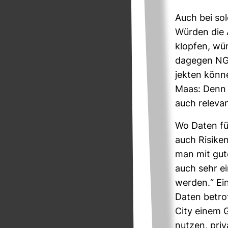
Auch bei sol
Würden die A
klopfen, wür
dagegen NGO
jekten könne
Maas: Denn m
auch rele­van
Wo Daten für
auch Risike
man mit guten 
auch sehr ei
werden.“ Ein
Daten betrof
City einem 
nutzen, pri­