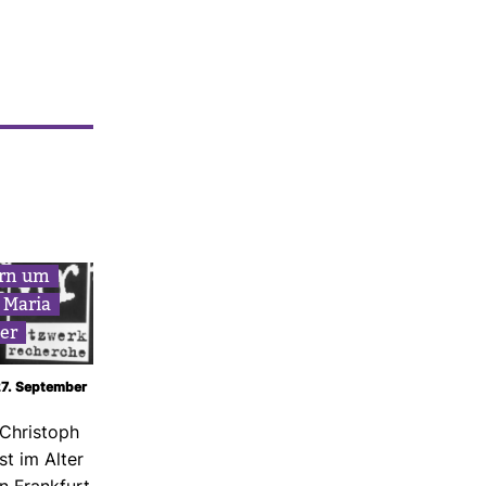
ern um
h Maria
er
 27. September
 Chris­toph
st im Alter