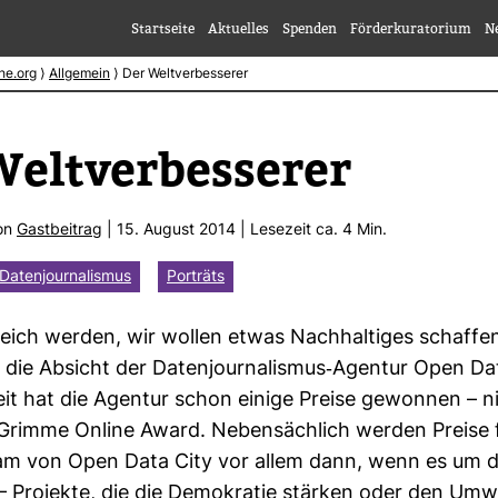
Startseite
Aktuelles
Spenden
Förderkuratorium
N
he.org
⟩
Allgemein
⟩
Der Weltverbesserer
elt­ver­bes­serer
von
Gast­bei­trag
| 15. August 2014 | Lese­zeit ca. 4 Min.
Datenjournalismus
Porträts
 reich werden, wir wollen etwas Nach­hal­tiges schaffen
ie Absicht der Daten­jour­na­lismus-​Agentur Open Dat
eit hat die Agentur schon einige Preise gewonnen – n
 Grimme Online Award. Neben­säch­lich werden Preise
am von Open Data City vor allem dann, wenn es um d
 Pro­jekte, die die Demo­kratie stärken oder den Umwe