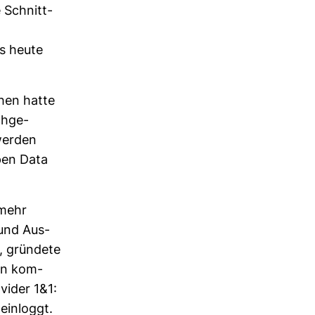
e Schnitt­
is heute
chen hatte
h­ge­
 werden
Open Data
 mehr
 und Aus­
, grün­dete
en kom­
­vider 1&1:
ein­loggt.