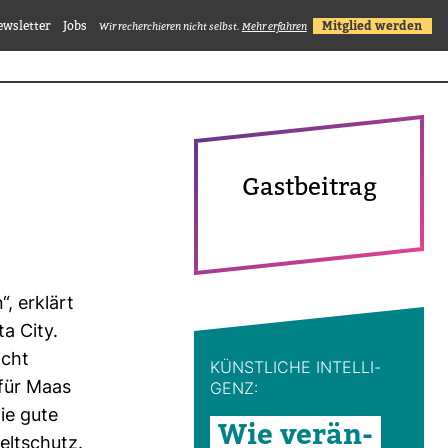
ewsletter
Jobs
Mitglied werden
Wir recherchieren nicht selbst.
Mehr erfahren
Gast­bei­trag
“, erklärt
a City.
icht
KÜNST­LICHE INTEL­LI­
 für Maas
GENZ:
ie gute
Wie ver­än­
lt­schutz.