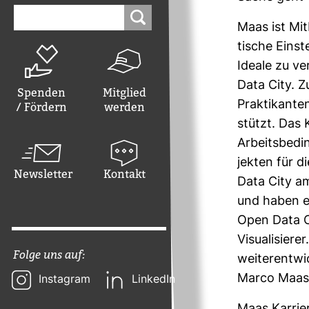
Suchen
nach:
Maas ist Mit­
ti­sche Ein­s
Ideale zu ve
Data City. 
Spenden
Mitglied
Prak­ti­kant
/ Fördern
werden
stützt. Das K
Arbeits­be­d
jekten für di
Newsletter
Kontakt
Data City am
und haben e
Open Data Ci
Visua­li­sier
Folge uns auf:
wei­ter­ent­w
Marco Maas s
Instagram
LinkedIn