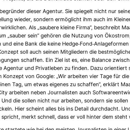
be­gründer dieser Agentur. Sie spie­gelt nicht nur seine j
tel­lung wieder, son­dern ermög­licht ihm auch im Kleine
r­wirk­li­chen. Als „sau­bere kleine Firma“, beschreibt 
Zum „sauber sein“ gehören die Nut­zung von Öko­strom
en und eine Bank die keine Hedge-​Fond-​Anla­ge­formen
on­zept soll auch seinen Mit­glie­dern die best­mög­li­ch
in­gungen schaffen. Ein Ziel ist es, eine Balance zwi­sc
e Agentur und Pri­vat­leben zu finden. Dazu ori­en­tiert
 Kon­zept von Google: „Wir arbeiten vier Tage für di
inen Tag, um etwas eigenes zu schaffen“, erklärt Maa
ty arbeiten neben Jour­na­listen auch Soft­ware­ent­wi
er. Und die sollen nicht nur arbeiten, son­dern sie solle
i­ckeln. Hier scheint alles bis ins Detail durch­dacht. U
pricht, merkt schnell, dass er voll hinter dem steht 