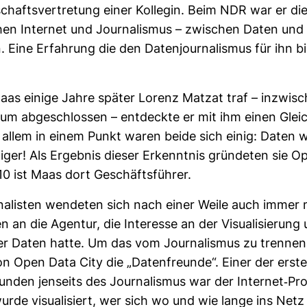
chafts­ver­tre­tung einer Kol­legin. Beim NDR war er di
chen Internet und Jour­na­lismus – zwi­schen Daten und
 Eine Erfah­rung die den Daten­jour­na­lismus für ihn b
as einige Jahre später Lorenz Matzat traf – inzwi­s
dium abge­schlossen – ent­deckte er mit ihm einen Gleic
 allem in einem Punkt waren beide sich einig: Daten
iger! Als Ergebnis dieser Erkenntnis grün­deten sie 
010 ist Maas dort Geschäfts­führer.
na­listen wen­deten sich nach einer Weile auch immer
 an die Agentur, die Inter­esse an der Visua­li­sie­rung
er Daten hatte. Um das vom Jour­na­lismus zu trennen
n Open Data City die „Daten­freunde“. Einer der erst
Kunden jen­seits des Jour­na­lismus war der Internet-​Pro
urde visua­li­siert, wer sich wo und wie lange ins Netz 