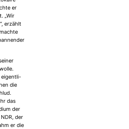
okal­re­
chte er
. „Wir
, erzählt
d machte
span­nender
seiner
wolle.
igent­li­
nen die
hlud.
uhr das
­dium der
m NDR, der
nahm er die