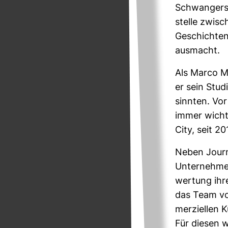
Schwan­ger­s
stelle zwi­s
Geschichten.
aus­macht.
Als Marco Ma
er sein Stu­
sinnten. Vor
immer wich­t
City, seit 2
Neben Jour­
Unter­nehmen
wer­tung ihr
das Team vo
mer­zi­ellen 
Für diesen w