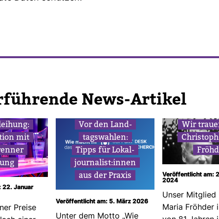
r­füh­rende News-​Artikel
­lei­hung:
Vor den Land­
Wir trau
­tion mit
tags­wahlen:
Chris­top
renner
Tipps für Lokal­
Fröhd
­tung
jour­na­list:innen
aus der Praxis
Veröffentlicht am:
2024
: 22. Januar
Unser Mit­glied
Veröffentlicht am: 5. März 2026
Maria Fröhder i
ner Preise
Unter dem Motto „Wie