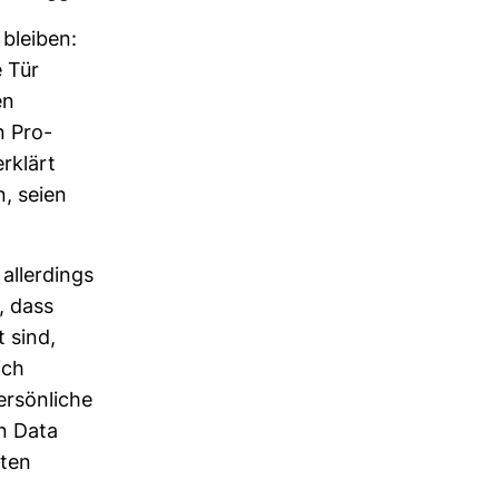
 bleiben:
e Tür
en
n Pro­
erklärt
, seien
aller­dings
, dass
t sind,
ich
­sön­liche
en Data
aten