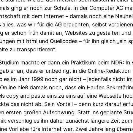
e star­tete wie bei den meisten Jour­na­listen in einer L
mals ging er noch zur Schule. In der Com­puter AG ma
t­schaft mit dem Internet – damals noch eine Neu­heit
alles, was wir für die AG brauchten, selbst ver­dienen“
g er schon früh damit an, Web­sites zu gestalten un
rungen mit html und Quell­codes – für ihn gleich „ein 
te zu trans­por­tieren“.
Stu­dium machte er dann ein Prak­tikum beim NDR: In 
ab er an, dass er unbe­dingt in die Online-​Redak­tion 
 es im Jahr 1999 noch gar nicht – jeden­falls nicht im e
Online hieß damals noch, dass ein Haufen Sekre­tä­rin
tels copy and paste eins zu eins auf eine Web­seite hoc
te das nicht ab. Sein Vor­teil – denn kurz darauf erf
en ersten großen Auf­schwung. Statt ins geplante Stu
nik ver­schlug es ihn daher zunächst län­gere Zeit zu
ine Vor­liebe fürs Internet war. Zwei Jahre lang über­