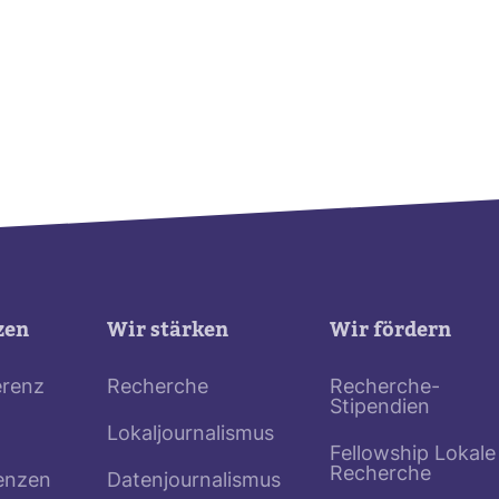
zen
Wir stärken
Wir fördern
erenz
Recherche
Recherche-
Stipendien
Lokaljournalismus
Fellowship Lokale
Recherche
enzen
Datenjournalismus