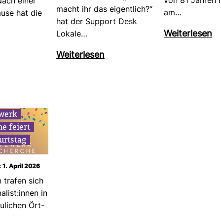
von 81 Jahren i
Nach einer
macht ihr das eigent­lich?“
am…
Pause hat die
hat der Sup­port Desk
Wei­ter­lesen
Lokale…
Wei­ter­lesen
­werk
e feiert
urtstag
: 1. April 2026
 trafen sich
­list:innen in
­li­chen Ört­