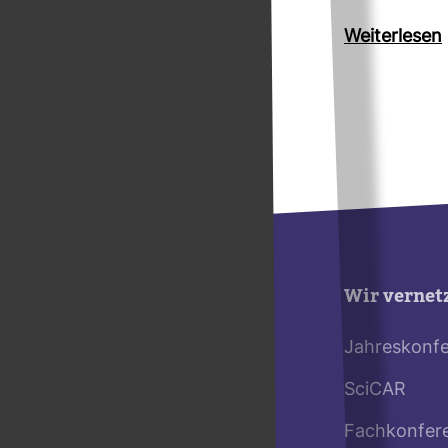
Wei­ter­lesen
Wir vernet
Jahreskonf
SciCAR
Fachkonfer