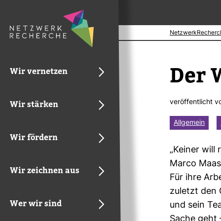
NetzwerkRecherc
Der W
Wir vernetzen
ver­öf­fent­licht 
Wir stärken
Allgemein
Wir fördern
„Keiner will
Marco Maas d
Wir zeichnen aus
Für ihre Arb
zuletzt den
Wer wir sind
und sein Te
Sache geht –