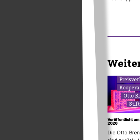
Wei­te
Preis­ver
Koope­ra
Otto B
Stif
Veröffentlicht am
2026
Die Otto Bren