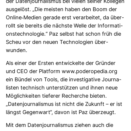
der Daten­jour­na­lismus bei vielen seiner Kol­legen
aus­ge­löst. „Die meisten haben den Boom der
Online-​Medien gerade erst ver­ar­beitet, da über­
rollt sie bereits die nächste Welle der Infor­ma­ti­
ons­tech­no­logie.“ Paz selbst hat schon früh die
Scheu vor den neuen Tech­no­lo­gien über­
wunden.
Als einer der Ersten ent­wi­ckelte der Gründer
und CEO der Plat­form www.podero­pedia.org
ein Bündel von Tools, die inves­ti­ga­tive Jour­na­
listen tech­nisch unter­stützen und ihnen neue
Mög­lich­keiten tie­ferer Recherche bieten.
„Daten­jour­na­lismus ist nicht die Zukunft – er ist
längst Gegen­wart“, davon ist Paz über­zeugt.
Mit dem Daten­jour­na­lismus ziehen auch die