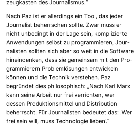
zeug­kasten des Jour­na­lismus.“
Nach Paz ist er aller­dings ein Tool, das jeder
Jour­na­list beherr­schen sollte. Zwar muss er
nicht unbe­dingt in der Lage sein, kom­pli­zierte
Anwen­dungen selbst zu pro­gram­mieren, Jour­
na­listen sollten sich aber so weit in die Soft­ware
hin­ein­denken, dass sie gemeinsam mit den Pro­
gram­mie­rern Pro­blem­lö­sungen ent­wi­ckeln
können und die Technik ver­stehen. Paz
begründet dies phi­lo­so­phisch: „Nach Karl Marx
kann seine Arbeit nur frei ver­richten, wer
dessen Pro­duk­ti­ons­mittel und Dis­tri­bu­tion
beherrscht. Für Jour­na­listen bedeutet das: ‚Wer
frei sein will, muss Tech­no­logie lieben’.“