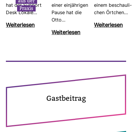
aus der
hat der Sup­port
einer ein­jäh­rigen
einem beschau­li­
Praxis
Desk Lokale…
Pause hat die
chen Ört­chen…
Otto…
Wei­ter­lesen
Wei­ter­lesen
Wei­ter­lesen
Gast­bei­trag