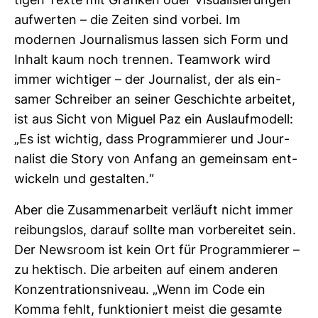
tigen Texte mit Gra­fiken oder Visua­li­sie­rungen
auf­werten – die Zeiten sind vorbei. Im
modernen Jour­na­lismus lassen sich Form und
Inhalt kaum noch trennen. Team­work wird
immer wich­tiger – der Jour­na­list, der als ein­
samer Schreiber an seiner Geschichte arbeitet,
ist aus Sicht von Miguel Paz ein Aus­lauf­mo­dell:
„Es ist wichtig, dass Pro­gram­mierer und Jour­
na­list die Story von Anfang an gemeinsam ent­
wi­ckeln und gestalten.“
Aber die Zusam­men­ar­beit ver­läuft nicht immer
rei­bungslos, darauf sollte man vor­be­reitet sein.
Der News­room ist kein Ort für Pro­gram­mierer –
zu hek­tisch. Die arbeiten auf einem anderen
Kon­zen­tra­ti­ons­ni­veau. „Wenn im Code ein
Komma fehlt, funk­tio­niert meist die gesamte