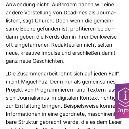
Anwen­dung nicht. Außerdem haben wir eine
andere Vor­stel­lung von Dead­lines als Jour­na­
listen“, sagt Church. Doch wenn die gemein­
same Ebene gefunden ist, pro­fi­tieren beide –
dann geben die Nerds den in ihrer Denk­weise
oft ein­ge­fah­renen Redak­teuren nicht selten
neue, krea­tive Impulse und erschließen damit
ganz neue Geschichten.
„Die Zusam­men­ar­beit lohnt sich auf jeden Fall“,
meint Miguel Paz. Denn nur als gemein­sames
Pro­jekt von Pro­gram­mie­rern und Tex­tern lasse
sich Jour­na­lismus im digi­talen Kon­text richtig
zur Ent­fal­tung bringen. Bei­spiels­weise können
Info
Infor­ma­tionen in eine geord­nete, maschi­nen­les­
bare Struktur gebracht werde, die es dem Leser