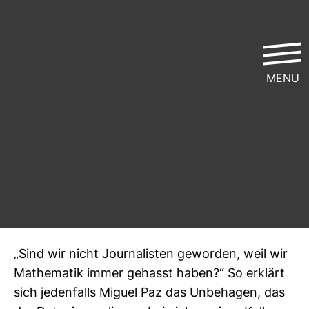
MENU
Du Jour­na­list, ich Pro­gram­
mierer!?
ver­öf­fent­licht von
Gast­bei­trag
| 1. August 2014 | Lese­zeit ca.
4 Min.
Allgemein
Datenjournalismus
„Sind wir nicht Jour­na­listen geworden, weil wir
Mathe­matik immer gehasst haben?“ So erklärt
sich jeden­falls Miguel Paz das Unbe­hagen, das