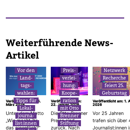
Wei­ter­füh­rende News-​
Artikel
Vor den
Preis­
Netz­werk
Land­
ver­lei­
Recherche
tags­
hung:
feiert 25.
wahlen:
Koope­
Geburtstag
Tipps für
ra­tion
Veröffentlicht am: 5.
Veröffentlicht am:
Veröffentlicht am: 1. A
März 2026
22. Januar 2026
2026
Lokal­
mit Otto
Unter dem Motto
Die Otto Brenner
Vor 25 Jahren
jour­na­
Brenner
„Wie macht ihr
Preise sind
trafen sich über 
list:innen
Stif­tung
das eigent­lich?“
zurück. Nach
Jour­na­list:innen 