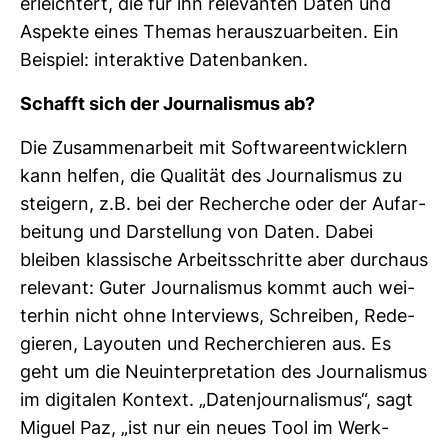
erleich­tert, die für ihn rele­vanten Daten und
Aspekte eines Themas her­aus­zu­ar­beiten. Ein
Bei­spiel: inter­ak­tive Daten­banken.
Schafft sich der Jour­na­lismus ab?
Die Zusam­men­ar­beit mit Soft­ware­ent­wick­lern
kann helfen, die Qua­lität des Jour­na­lismus zu
stei­gern, z.B. bei der Recherche oder der Auf­ar­
bei­tung und Dar­stel­lung von Daten. Dabei
bleiben klas­si­sche Arbeits­schritte aber durchaus
rele­vant: Guter Jour­na­lismus kommt auch wei­
terhin nicht ohne Inter­views, Schreiben, Rede­
gieren, Lay­outen und Recher­chieren aus. Es
geht um die Neu­in­ter­pre­ta­tion des Jour­na­lismus
im digi­talen Kon­text. „Daten­jour­na­lismus“, sagt
Miguel Paz, „ist nur ein neues Tool im Werk­