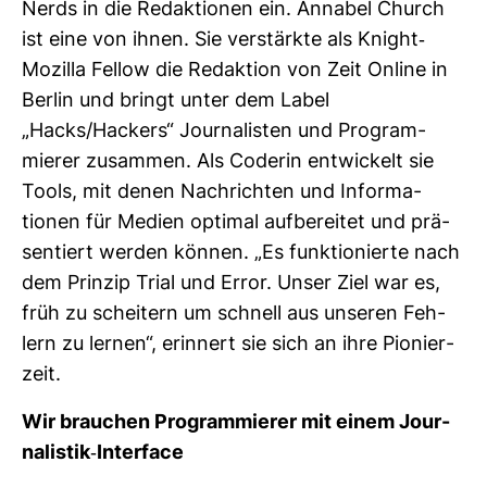
Nerds in die Redak­tionen ein. Annabel Church
ist eine von ihnen. Sie ver­stärkte als Knight-​
Mozilla Fellow die Redak­tion von Zeit Online in
Berlin und bringt unter dem Label
„Hacks/Hackers“ Jour­na­listen und Pro­gram­
mierer zusammen. Als Coderin ent­wi­ckelt sie
Tools, mit denen Nach­richten und Infor­ma­
tionen für Medien optimal auf­be­reitet und prä­
sen­tiert werden können. „Es funk­tio­nierte nach
dem Prinzip Trial und Error. Unser Ziel war es,
früh zu schei­tern um schnell aus unseren Feh­
lern zu lernen“, erin­nert sie sich an ihre Pio­nier­
zeit.
Wir brau­chen Pro­gram­mierer mit einem Jour­
na­listik-​Inter­face