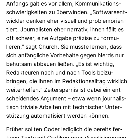
Anfangs galt es vor allem, Kom­mu­ni­ka­ti­ons­
schwie­rig­keiten zu über­winden. „Soft­ware­ent­
wickler denken eher visuell und pro­blem­ori­en­
tiert. Jour­na­listen eher nar­rativ, ihnen fällt es
oft schwer, eine Auf­gabe prä­zise zu for­mu­
lieren,“ sagt Church. Sie musste lernen, dass
sich anfäng­liche Vor­be­halte gegen Nerds nur
behutsam abbauen ließen. „Es ist wichtig,
Redak­teuren nach und nach Tools bei­zu­
bringen, die ihnen im Redak­ti­ons­alltag wirk­lich
wei­ter­helfen.“ Zeit­er­sparnis ist dabei ein ent­
schei­dendes Argu­ment – etwa wenn jour­na­lis­
tisch tri­viale Arbeiten mit tech­ni­scher Unter­
stüt­zung auto­ma­ti­siert werden können.
Früher sollten Coder ledig­lich die bereits fer­