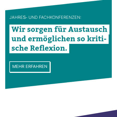
JAHRES-​ UND FACH­KON­FE­RENZEN:
Wir sorgen für Aus­tausch
und ermög­li­chen so kri­ti­
sche Refle­xion.
MEHR ERFAHREN