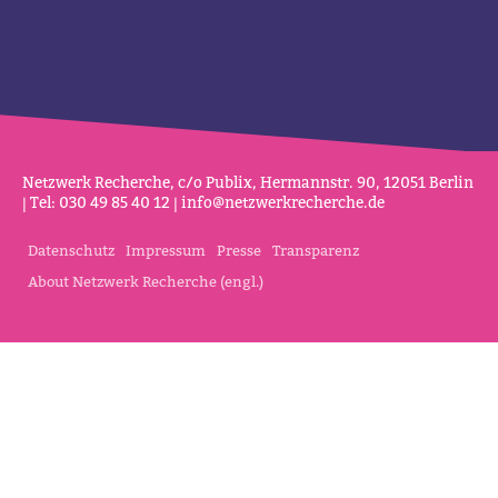
Netz­werk Recherche, c/o Publix, Her­mannstr. 90, 12051 Berlin
| Tel: 030 49 85 40 12 |
info@netz­werk­re­cherche.de
Datenschutz
Impressum
Presse
Transparenz
About Netzwerk Recherche (engl.)