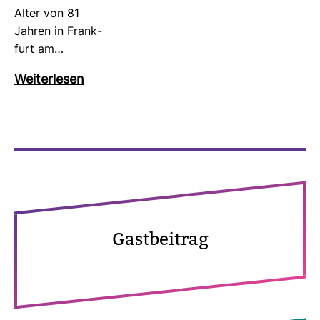
Alter von 81
Jahren in Frank­
furt am…
Wei­ter­lesen
Gast­bei­trag