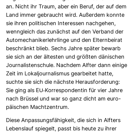
an. Nicht ihr Traum, aber ein Beruf, der auf dem
Land immer gebraucht wird. Außerdem konnte
sie ihren poli­ti­schen Inter­essen nach­gehen,
wenn­gleich das zunächst auf den Ver­band der
Auto­me­cha­ni­ker­lehr­linge und den Eltern­beirat
beschränkt blieb. Sechs Jahre später bewarb
sie sich an der ältesten und größten däni­schen
Jour­na­lis­ten­schule. Nachdem Alfter dann einige
Zeit im Lokal­jour­na­lismus gear­beitet hatte,
suchte sie sich die nächste Her­aus­for­de­rung:
Sie ging als EU-​Kor­re­spon­dentin für vier Jahre
nach Brüssel und war so ganz dicht am euro­
päi­schen Macht­zen­trum.
Diese Anpas­sungs­fä­hig­keit, die sich in Alf­ters
Lebens­lauf spie­gelt, passt bis heute zu ihrer