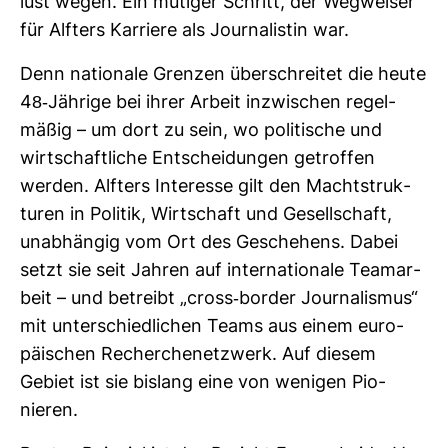
lust wegen. Ein mutiger Schritt, der Weg­weiser
für Alf­ters Kar­riere als Jour­na­listin war.
Denn natio­nale Grenzen über­schreitet die heute
48-​Jäh­rige bei ihrer Arbeit inzwi­schen regel­
mäßig – um dort zu sein, wo poli­ti­sche und
wirt­schaft­liche Ent­schei­dungen getroffen
werden. Alf­ters Inter­esse gilt den Macht­struk­
turen in Politik, Wirt­schaft und Gesell­schaft,
unab­hängig vom Ort des Gesche­hens. Dabei
setzt sie seit Jahren auf inter­na­tio­nale Team­ar­
beit – und betreibt „cross-​border Jour­na­lismus“
mit unter­schied­li­chen Teams aus einem euro­
päi­schen Recher­che­netz­werk. Auf diesem
Gebiet ist sie bis­lang eine von wenigen Pio­
nieren.