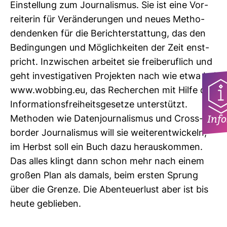
Ein­stel­lung zum Jour­na­lismus. Sie ist eine Vor­
rei­terin für Ver­än­de­rungen und neues Metho­
den­denken für die Bericht­erstat­tung, das den
Bedin­gungen und Mög­lich­keiten der Zeit enst­
pricht. Inzwi­schen arbeitet sie frei­be­ruf­lich und
geht inves­ti­ga­tiven Pro­jekten nach wie etwa bei
www.wob­bing.eu, das Recher­chen mit Hilfe der
Infor­ma­ti­ons­frei­heits­ge­setze unter­stützt.
Info
Methoden wie Daten­jour­na­lismus und Cross­
border Jour­na­lismus will sie wei­ter­ent­wi­ckeln,
im Herbst soll ein Buch dazu her­aus­kommen.
Das alles klingt dann schon mehr nach einem
großen Plan als damals, beim ersten Sprung
über die Grenze. Die Aben­teu­er­lust aber ist bis
heute geblieben.