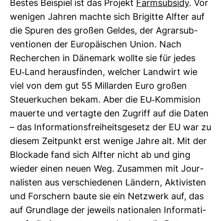
Bestes Bei­spiel ist das Pro­jekt
Farm­sub­sidy
. Vor
wenigen Jahren machte sich Bri­gitte Alfter auf
die Spuren des großen Geldes, der Agrar­sub­
ven­tionen der Euro­päi­schen Union. Nach
Recher­chen in Däne­mark wollte sie für jedes
EU-​Land her­aus­finden, wel­cher Land­wirt wie
viel von dem gut 55 Mil­larden Euro großen
Steu­er­ku­chen bekam. Aber die EU-​Kom­mi­sion
mau­erte und ver­tagte den Zugriff auf die Daten
– das Infor­ma­ti­ons­frei­heits­ge­setz der EU war zu
diesem Zeit­punkt erst wenige Jahre alt. Mit der
Blo­ckade fand sich Alfter nicht ab und ging
wieder einen neuen Weg. Zusammen mit Jour­
na­listen aus ver­schie­denen Län­dern, Akti­visten
und For­schern baute sie ein Netz­werk auf, das
auf Grund­lage der jeweils natio­nalen Infor­ma­ti­