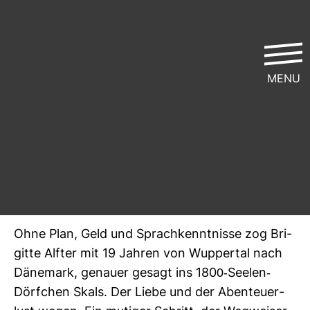
MENU
Die Grenz­gän­gerin
ver­öf­fent­licht von
Gast­bei­trag
| 15. August 2014 | Lese­zeit ca.
3 Min.
Allgemein
Datenjournalismus
Porträts
Ohne Plan, Geld und Sprach­kennt­nisse zog Bri­
gitte Alfter mit 19 Jahren von Wup­pertal nach
Däne­mark, genauer gesagt ins 1800-​Seelen-​
Dörf­chen Skals. Der Liebe und der Aben­teu­er­