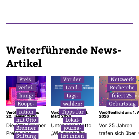
Wei­ter­füh­rende News-​
Artikel
Preis­
Vor den
Netz­werk
ver­lei­
Land­
Recherche
hung:
tags­
feiert 25.
Koope­
wahlen:
Geburtstag
ra­tion
Tipps für
Veröffentlicht am:
Veröffentlicht am: 5.
Veröffentlicht am: 1. A
22. Januar 2026
März 2026
2026
mit Otto
Lokal­
Die Otto Brenner
Unter dem Motto
Vor 25 Jahren
Brenner
jour­na­
Preise sind
„Wie macht ihr
trafen sich über 
Stif­tung
list:innen