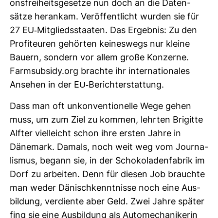
ons­frei­heits­ge­setze nun doch an die Daten­
sätze her­ankam. Ver­öf­fent­licht wurden sie für
27 EU-​Mit­glieds­staaten. Das Ergebnis: Zu den
Pro­fi­teuren gehörten kei­nes­wegs nur kleine
Bauern, son­dern vor allem große Kon­zerne.
Farm­sub­sidy.org brachte ihr inter­na­tio­nales
Ansehen in der EU-​Bericht­erstat­tung.
Dass man oft unkon­ven­tio­nelle Wege gehen
muss, um zum Ziel zu kommen, lehrten Bri­gitte
Alfter viel­leicht schon ihre ersten Jahre in
Däne­mark. Damals, noch weit weg vom Jour­na­
lismus, begann sie, in der Scho­ko­la­den­fa­brik im
Dorf zu arbeiten. Denn für diesen Job brauchte
man weder Dänisch­kennt­nisse noch eine Aus­
bil­dung, ver­diente aber Geld. Zwei Jahre später
fing sie eine Aus­bil­dung als Auto­me­cha­ni­kerin