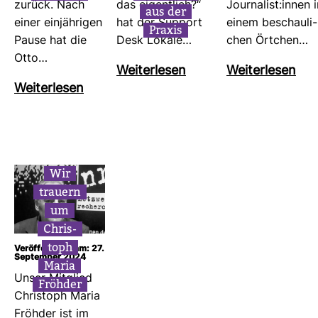
zurück. Nach
das eigent­lich?“
Jour­na­list:innen 
aus der
einer ein­jäh­rigen
hat der Sup­port
einem beschau­li­
Praxis
Pause hat die
Desk Lokale…
chen Ört­chen…
Otto…
Wei­ter­lesen
Wei­ter­lesen
Wei­ter­lesen
Wir
trauern
um
Chris­
toph
Veröffentlicht am: 27.
September 2024
Maria
Unser Mit­glied
Fröhder
Chris­toph Maria
Fröhder ist im