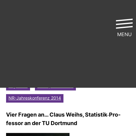
MENU
„Wir brau­chen eine Anlauf­stelle“
ver­öf­fent­licht von
Gast­bei­trag
| 23. Juli 2014 | Lese­zeit ca. 2
Min.
Allgemein
Datenjournalismus
NR-Jahreskonferenz 2014
Vier Fragen an… Claus Weihs, Sta­tistik-​Pro­
fessor an der TU Dort­mund