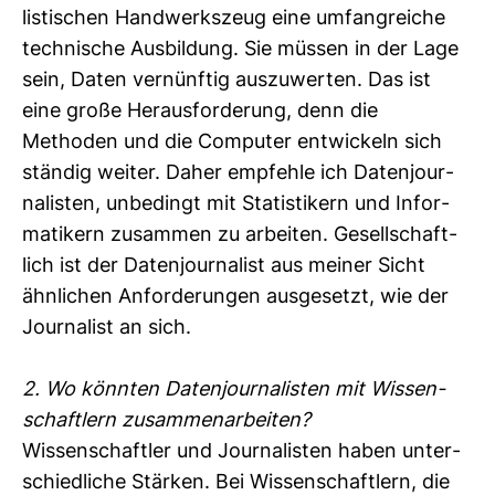
lis­ti­schen Hand­werks­zeug eine umfang­reiche
tech­ni­sche Aus­bil­dung. Sie müssen in der Lage
sein, Daten ver­nünftig aus­zu­werten. Das ist
eine große Her­aus­for­de­rung, denn die
Methoden und die Com­puter ent­wi­ckeln sich
ständig weiter. Daher emp­fehle ich Daten­jour­
na­listen, unbe­dingt mit Sta­tis­ti­kern und Infor­
ma­ti­kern zusammen zu arbeiten. Gesell­schaft­
lich ist der Daten­jour­na­list aus meiner Sicht
ähn­li­chen Anfor­de­rungen aus­ge­setzt, wie der
Jour­na­list an sich.
2. Wo könnten Daten­jour­na­listen mit Wis­sen­
schaft­lern zusam­men­ar­beiten?
Wis­sen­schaftler und Jour­na­listen haben unter­
schied­liche Stärken. Bei Wis­sen­schaft­lern, die