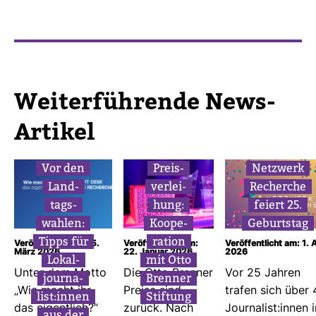
Wei­ter­füh­rende News-​
Artikel
Vor den
Preis­
Netz­werk
Land­
ver­lei­
Recherche
tags­
hung:
feiert 25.
wahlen:
Koope­
Geburtstag
Tipps für
ra­tion
Veröffentlicht am: 5.
Veröffentlicht am:
Veröffentlicht am: 1. A
März 2026
22. Januar 2026
2026
Lokal­
mit Otto
Unter dem Motto
Die Otto Brenner
Vor 25 Jahren
jour­na­
Brenner
„Wie macht ihr
Preise sind
trafen sich über 
list:innen
Stif­tung
das eigent­lich?“
zurück. Nach
Jour­na­list:innen 
aus der