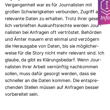
Ver­gan­gen­heit war es für Jour­na­listen mit
großen Schwie­rig­keiten ver­bunden, Zugriff auf
Info
rele­vante Daten zu erhalten. Trotz ihrer gesetz­
lich ver­brieften Aus­kunfts­rechte werden Jour­
na­listen bei Anfragen oft ver­tröstet. Behörden
und Ämter mauern erst einmal und ver­zö­gern
die Her­aus­gabe von Daten, bis sie mög­li­cher­
weise für die Story nicht mehr rele­vant sind. Ich
glaube, da gibt es Klä­rungs­be­darf. Wenn Jour­
na­listen ihrer Arbeit ver­nünftig nach­kommen
sollen, muss dafür gesorgt werden, dass sie
schneller an die Daten kommen. Die ent­spre­
chenden Stellen müssen auf Anfragen besser
vor­be­reitet sein.