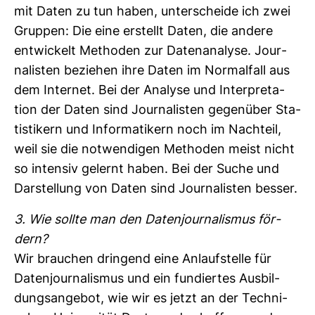
mit Daten zu tun haben, unter­scheide ich zwei
Gruppen: Die eine erstellt Daten, die andere
ent­wi­ckelt Methoden zur Daten­ana­lyse. Jour­
na­listen beziehen ihre Daten im Nor­mal­fall aus
dem Internet. Bei der Ana­lyse und Inter­pre­ta­
tion der Daten sind Jour­na­listen gegen­über Sta­
tis­ti­kern und Infor­ma­ti­kern noch im Nach­teil,
weil sie die not­wen­digen Methoden meist nicht
so intensiv gelernt haben. Bei der Suche und
Dar­stel­lung von Daten sind Jour­na­listen besser.
3. Wie sollte man den Daten­jour­na­lismus för­
dern?
Wir brau­chen drin­gend eine Anlauf­stelle für
Daten­jour­na­lismus und ein fun­diertes Aus­bil­
dungs­an­gebot, wie wir es jetzt an der Tech­ni­