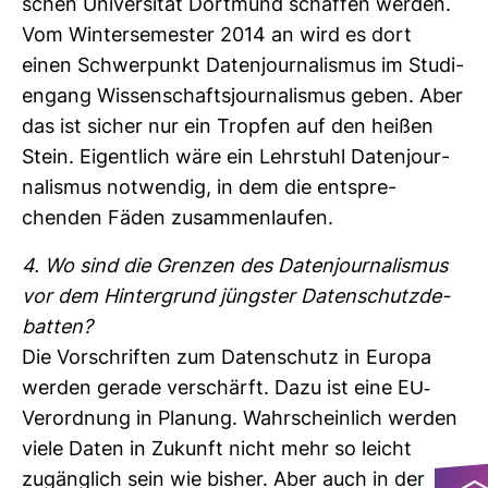
schen Uni­ver­sität Dort­mund schaffen werden.
Vom Win­ter­se­mester 2014 an wird es dort
einen Schwer­punkt Daten­jour­na­lismus im Stu­di­
en­gang Wis­sen­schafts­jour­na­lismus geben. Aber
das ist sicher nur ein Tropfen auf den heißen
Stein. Eigent­lich wäre ein Lehr­stuhl Daten­jour­
na­lismus not­wendig, in dem die ent­spre­
chenden Fäden zusam­men­laufen.
4. Wo sind die Grenzen des Daten­jour­na­lismus
vor dem Hin­ter­grund jüngster Daten­schutz­de­
batten?
Die Vor­schriften zum Daten­schutz in Europa
werden gerade ver­schärft. Dazu ist eine EU-​
Ver­ord­nung in Pla­nung. Wahr­schein­lich werden
viele Daten in Zukunft nicht mehr so leicht
zugäng­lich sein wie bisher. Aber auch in der