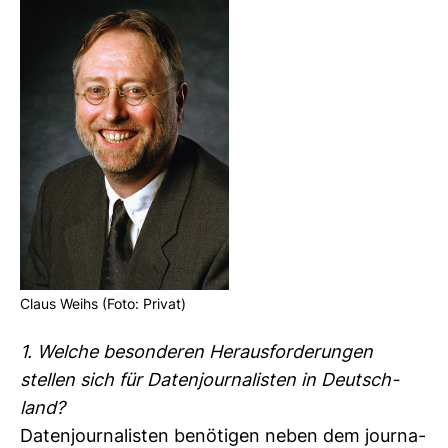
Claus Weihs (Foto: Privat)
1. Welche beson­deren Her­aus­for­de­rungen
stellen sich für Daten­jour­na­listen in Deutsch­
land?
Daten­jour­na­listen benö­tigen neben dem jour­na­