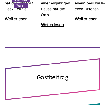
hat der Sup­port
einer ein­jäh­rigen
einem beschau­li­
Praxis
Desk Lokale…
Pause hat die
chen Ört­chen…
Otto…
Wei­ter­lesen
Wei­ter­lesen
Wei­ter­lesen
Gast­bei­trag