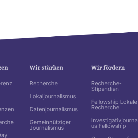
zen
Wir stärken
Wir fördern
erenz
Recherche
Recherche-
Stipendien
Lokaljournalismus
Fellowship Lokale
Recherche
enzen
Datenjournalismus
Investigativjourna
erche
Gemeinnütziger
us Fellowship
Journalismus
Day