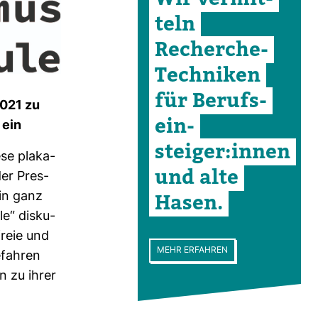
teln
Recherche-​
Tech­niken
für Berufs­
2021 zu
ein­
 ein
steiger:innen
se pla­ka­
und alte
der Pres­
Hasen.
 in ganz
le“ dis­ku­
freie und
MEHR ERFAHREN
efahren
n zu ihrer