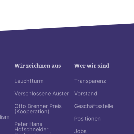
Wir zeichnen aus
Wer wir sind
Leuchtturm
Transparenz
Verschlossene Auster
Vorstand
Otto Brenner Preis
Geschäftsstelle
(Kooperation)
lism
Positionen
Peter Hans
Hofschneider
Jobs