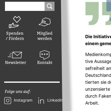
Suchen
nach:
Spenden
Mitglied
Die Initia­t
/ Fördern
werden
einem gemei
Medi­en­kom­
tive Aus­sage
Newsletter
Kontakt
se­frei­heit 
Deutsch­land.
tierten sie 
unzen­sierte
Folge uns auf:
durch Fake­n
Instagram
LinkedIn
Arbeit.