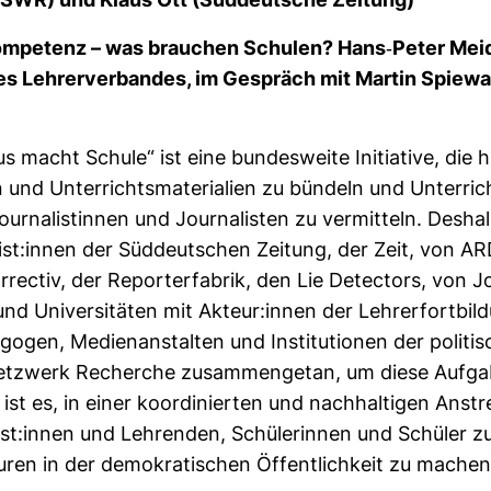
(SWR) und Klaus Ott (Süd­deut­sche Zei­tung)
om­pe­tenz – was brau­chen Schulen? Hans-​Peter Mei­
des Leh­rer­ver­bandes, im Gespräch mit Martin Spiewa
us macht Schule“ ist eine bun­des­weite Initia­tive, die h
und Unter­richts­ma­te­ria­lien zu bün­deln und Unter­ric
r­na­lis­tinnen und Jour­na­listen zu ver­mit­teln. Des­h
­list:innen der Süd­deut­schen Zei­tung, der Zeit, von A
rectiv, der Repor­terfa­brik, den Lie Detec­tors, von Jou
nd Uni­ver­si­täten mit Akteur:innen der Leh­rer­fort­bil
gogen, Medi­en­an­stalten und Insti­tu­tionen der poli­ti­s
tz­werk Recherche zusam­men­getan, um diese Auf­ga
l ist es, in einer koor­di­nierten und nach­hal­tigen Anst
list:innen und Leh­renden, Schü­le­rinnen und Schüler z
ren in der demo­kra­ti­schen Öffent­lich­keit zu machen