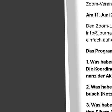
Zoom-​Ver­an­
Am 11. Juni
Den Zoom-​Li
info@jour­na
ein­fach auf 
Das Pro­gra
1. Was haben
Die Koor­di­
nanz der Ak
2. Was habe
busch (Netz
3. Was haben