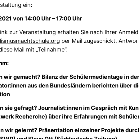
stal­tung ein:
 2021 von 14:00 Uhr – 17:00 Uhr
nk zur Ver­an­stal­tung erhalten Sie nach Ihrer Anmel­
­lis­mus­macht­schule.org
per Mail zuge­schickt. Ant­wor
diese Mail mit „Teil­nahme“.
mm:
 wir gemacht? Bilanz der Schü­ler­me­di­en­tage in de
nator:innen aus den Bun­des­län­dern berichten über d
tion
n sie gefragt? Jour­na­list:innen im Gespräch mit Ku
­werk Recherche) über ihre Erfah­rungen mit Schüle
 wir gelernt? Prä­sen­ta­tion ein­zelner Pro­jekte dur