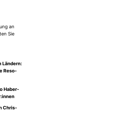
dung an
ten Sie
n Län­dern:
ie Reso­
no Haber­
r:innen
ch Chris­