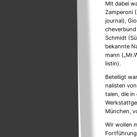
Mit dabei wa
Zam­pe­roni 
journal), Gi
che­ver­bund
Schmidt (Sü
bekannte Na
mann („Mr.Wi
listin).
Betei­ligt wa
na­listen vo
talen, die i
Werkstattges
München, v
Wir wollen m
Fort­füh­rung