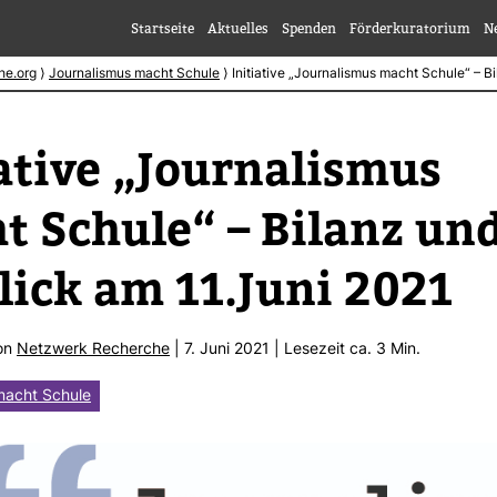
Startseite
Aktuelles
Spenden
Förderkuratorium
N
he.org
⟩
Journalismus macht Schule
⟩
Initiative „Journalismus macht Schule“ – B
a­tive „Jour­na­lismus
t Schule“ – Bilanz un
lick am 11.Juni 2021
von
Netz­werk Recherche
| 7. Juni 2021 | Lese­zeit ca. 3 Min.
macht Schule