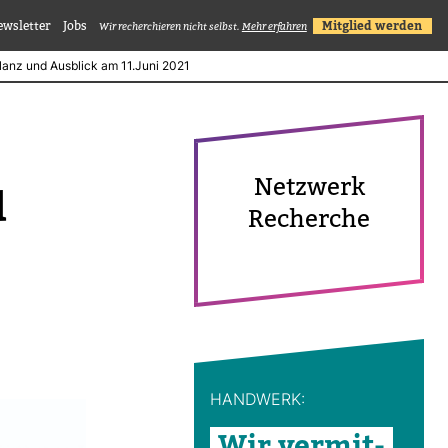
ewsletter
Jobs
Mitglied werden
Wir recherchieren nicht selbst.
Mehr erfahren
ilanz und Ausblick am 11.Juni 2021
Netz­werk
d
Recherche
HAND­WERK:
Wir ver­mit­