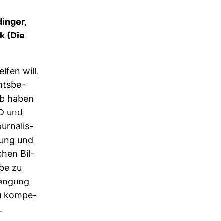
dinger,
k (Die
elfen will,
hts­be­
alb haben
RD und
r­na­lis­
­dung und
chen Bil­
be zu
ren­gung
u kom­pe­
.