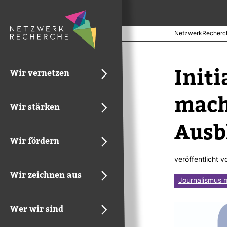
NetzwerkRecherc
Initi
Wir vernetzen
mach
Wir stärken
Aus­b
Wir fördern
ver­öf­fent­licht 
Wir zeichnen aus
Journalismus 
Wer wir sind