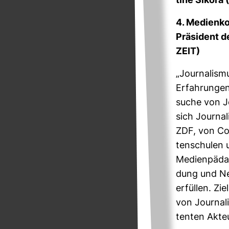
tine Sikora 
4. Medi­en­k
Prä­si­dent 
ZEIT)
„Jour­na­lism
Erfah­rungen 
suche von Jou
sich Jour­na
ZDF, von Cor­
ten­schulen u
Medi­en­päd­a
dung und Ne
erfüllen. Zie
von Jour­na­
tenten Akteu