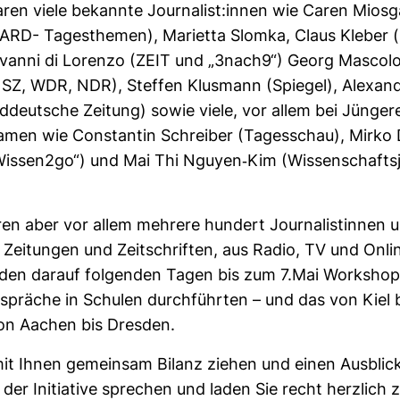
ren viele bekannte Jour­na­list:innen wie Caren Miosg
(ARD- Tages­themen), Mari­etta Slomka, Claus Kleber 
o­vanni di Lorenzo (ZEIT und „3nach9“) Georg Mas­col
 SZ, WDR, NDR), Steffen Klus­mann (Spiegel), Alex­andr
ddeutsche Zei­tung) sowie viele, vor allem bei Jün­ger
men wie Con­stantin Schreiber (Tages­schau), Mirko 
ssen2go“) und Mai Thi Nguyen-​Kim (Wis­sen­schafts­j
ren aber vor allem meh­rere hun­dert Jour­na­lis­tinnen 
n Zei­tungen und Zeit­schriften, aus Radio, TV und Onlin
n den darauf fol­genden Tagen bis zum 7.Mai Work­sho
präche in Schulen durch­führten – und das von Kiel 
on Aachen bis Dresden.
it Ihnen gemeinsam Bilanz ziehen und einen Aus­blick
 der Initia­tive spre­chen und laden Sie recht herz­lich 