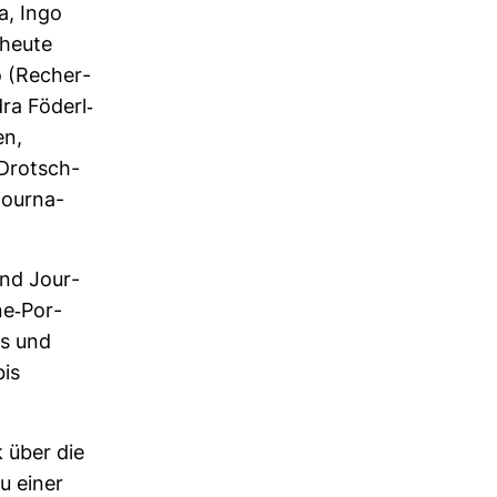
a, Ingo
(heute
o (Recher­
a Föderl-​
en,
Drot­sch­
our­na­
und Jour­
e-​Por­
ps und
bis
 über die
zu einer