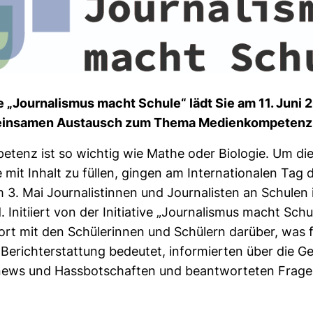
ive „Jour­na­lismus macht Schule“ lädt Sie am 11. Juni 
n­samen Aus­tausch zum Thema Medi­en­kom­pe­tenz
pe­tenz ist so wichtig wie Mathe oder Bio­logie. Um die
 mit Inhalt zu füllen, gingen am Inter­na­tio­nalen Tag 
am 3. Mai Jour­na­lis­tinnen und Jour­na­listen an Schulen
 Initi­iert von der Initia­tive „Jour­na­lismus macht Schu
dort mit den Schü­le­rinnen und Schü­lern dar­über, was 
 Bericht­erstat­tung bedeutet, infor­mierten über die G
ews und Hass­bot­schaften und beant­wor­teten Frage