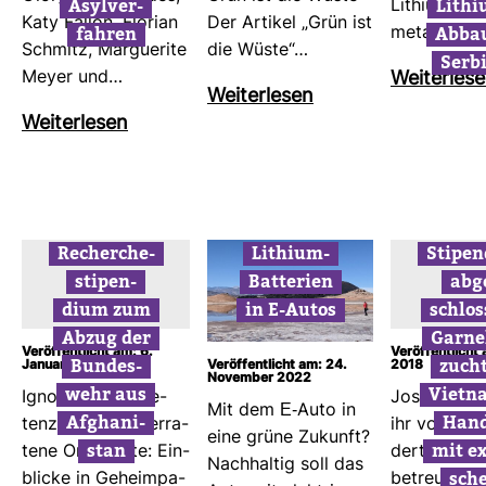
Asyl­ver­
Lithi
Lithium. Da
Katy Fallon, Flo­rian
Der Artikel „Grün ist
fahren
Abbau
me­tall gilt 
Schmitz, Mar­gue­rite
die Wüste“…
Ser­b
Meyer und…
Wei­ter­les
Wei­ter­lesen
Wei­ter­lesen
Recher­che­
Lithium-​
Sti­pen
sti­pen­
Bat­te­rien
abg
dium zum
in E-​Autos
schlos
Abzug der
Gar­ne
Veröffentlicht am: 6.
Veröffentlicht 
Bun­des­
zucht
Januar 2024
2018
Veröffentlicht am: 24.
November 2022
wehr aus
Vietn
Igno­ranz, Kom­pe­
Jose­phine 
Mit dem E-​Auto in
Afgha­ni­
Hand
tenz­ge­rangel, ver­ra­
ihr von Olin
eine grüne Zukunft?
stan
mit ex
tene Orts­kräfte: Ein­
dertes und 
Nach­haltig soll das
sch
blicke in Geheim­pa­
betreutes St