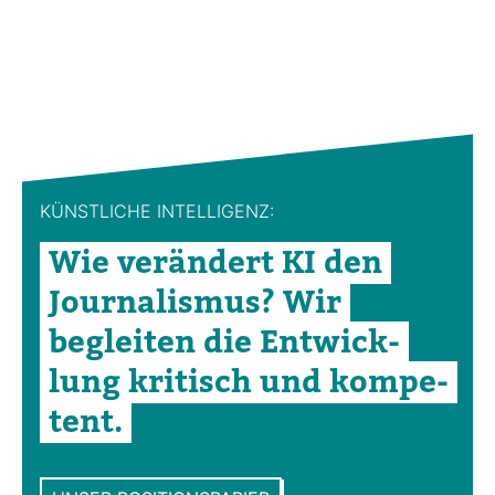
KÜNST­LICHE INTEL­LI­GENZ:
Wie ver­än­dert KI den
Jour­na­lismus? Wir
begleiten die Ent­wick­
lung kri­tisch und kom­pe­
tent.