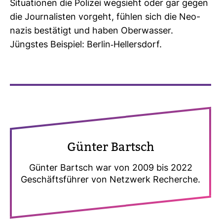
Situa­tionen die Polizei weg­sieht oder gar gegen
die Jour­na­listen vor­geht, fühlen sich die Neo­
nazis bestä­tigt und haben Ober­wasser.
Jüngstes Bei­spiel: Berlin-​Hel­lers­dorf.
Günter Bartsch
Günter Bartsch war von 2009 bis 2022
Geschäfts­führer von Netz­werk Recherche.