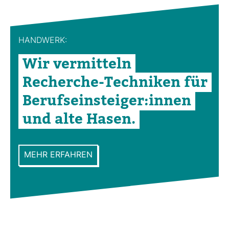
HAND­WERK:
Wir ver­mit­teln
Recherche-​Tech­niken für
Berufs­ein­steiger:innen
und alte Hasen.
MEHR ERFAHREN