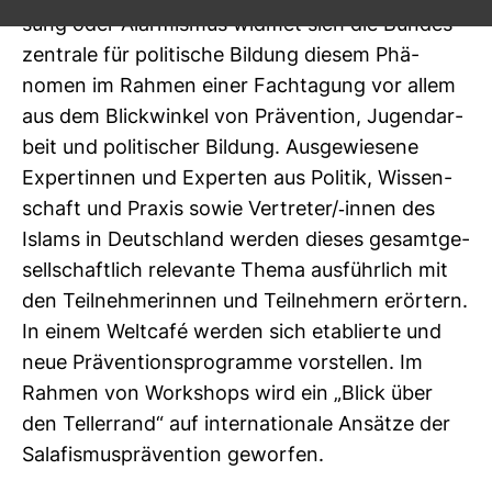
sung oder Alar­mismus widmet sich die Bun­des­
zen­trale für poli­ti­sche Bil­dung diesem Phä­
nomen im Rahmen einer Fach­ta­gung vor allem
aus dem Blick­winkel von Prä­ven­tion, Jugend­ar­
beit und poli­ti­scher Bil­dung. Aus­ge­wie­sene
Exper­tinnen und Experten aus Politik, Wis­sen­
schaft und Praxis sowie Ver­treter/-​innen des
Islams in Deutsch­land werden dieses gesamt­ge­
sell­schaft­lich rele­vante Thema aus­führ­lich mit
den Teil­neh­me­rinnen und Teil­neh­mern erör­tern.
In einem Weltcafé werden sich eta­blierte und
neue Prä­ven­ti­ons­pro­gramme vor­stellen. Im
Rahmen von Work­shops wird ein „Blick über
den Tel­ler­rand“ auf inter­na­tio­nale Ansätze der
Sala­fis­mus­prä­ven­tion geworfen.