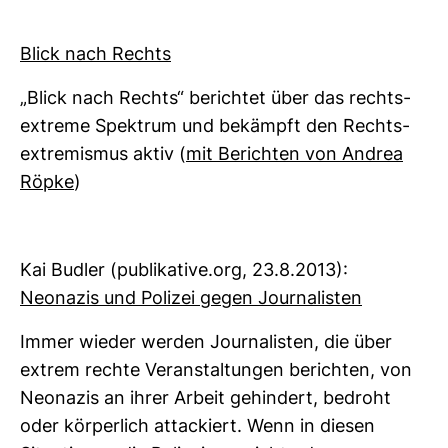
Blick nach Rechts
„Blick nach Rechts“ berichtet über das rechts­
ex­treme Spek­trum und bekämpft den Rechts­
ex­tre­mismus aktiv (
mit Berichten von Andrea
Röpke
)
Kai Budler (publi­ka­tive.org, 23.8.2013):
Neo­nazis und Polizei gegen Jour­na­listen
Immer wieder werden Jour­na­listen, die über
extrem rechte Ver­an­stal­tungen berichten, von
Neo­nazis an ihrer Arbeit gehin­dert, bedroht
oder kör­per­lich atta­ckiert. Wenn in diesen