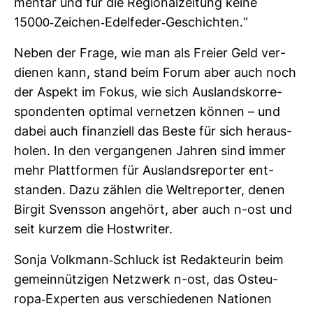
mentar und für die Regio­nal­zei­tung keine
15000-​Zei­chen-​Edel­feder-​Geschichten.“
Neben der Frage, wie man als Freier Geld ver­
dienen kann, stand beim Forum aber auch noch
der Aspekt im Fokus, wie sich Aus­lands­kor­re­
spon­denten optimal ver­netzen können – und
dabei auch finan­ziell das Beste für sich her­aus­
holen. In den ver­gan­genen Jahren sind immer
mehr Platt­formen für Aus­lands­re­porter ent­
standen. Dazu zählen die Welt­re­porter, denen
Birgit Svensson ange­hört, aber auch n-ost und
seit kurzem die Host­writer.
Sonja Volk­mann-​Schluck ist Redak­teurin beim
gemein­nüt­zigen Netz­werk n-ost, das Ost­eu­
ropa-​Experten aus ver­schie­denen Nationen