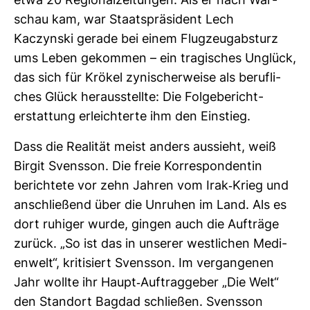
etwa 20 Regio­nal­zei­tungen. Als er nach War­
schau kam, war Staats­prä­si­dent Lech
Kaczynski gerade bei einem Flug­zeug­ab­sturz
ums Leben gekommen – ein tra­gi­sches Unglück,
das sich für Krökel zyni­scher­weise als beruf­li­
ches Glück her­aus­stellte: Die Fol­ge­be­richt­
erstat­tung erleich­terte ihm den Ein­stieg.
Dass die Rea­lität meist anders aus­sieht, weiß
Birgit Svensson. Die freie Kor­re­spon­dentin
berich­tete vor zehn Jahren vom Irak-​Krieg und
anschlie­ßend über die Unruhen im Land. Als es
dort ruhiger wurde, gingen auch die Auf­träge
zurück. „So ist das in unserer west­li­chen Medi­
en­welt“, kri­ti­siert Svensson. Im ver­gan­genen
Jahr wollte ihr Haupt-​Auf­trag­geber „Die Welt“
den Standort Bagdad schließen. Svensson