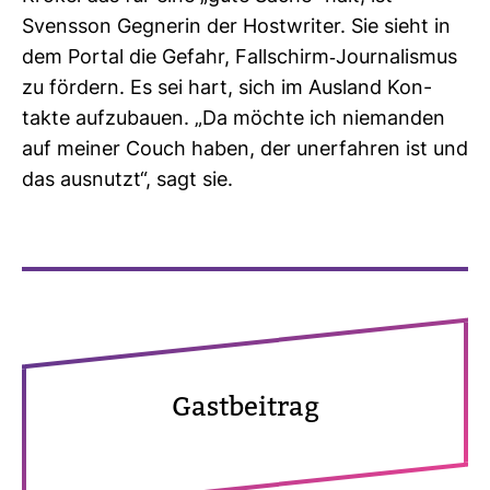
Svensson Geg­nerin der Host­writer. Sie sieht in
dem Portal die Gefahr, Fall­schirm-​Jour­na­lismus
zu för­dern. Es sei hart, sich im Aus­land Kon­
takte auf­zu­bauen. „Da möchte ich nie­manden
auf meiner Couch haben, der uner­fahren ist und
das aus­nutzt“, sagt sie.
Gast­bei­trag