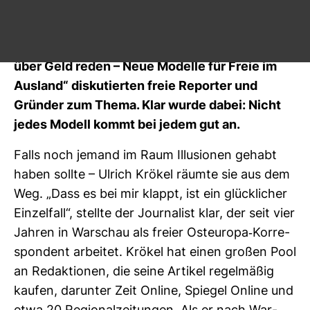
Es ist hart, als freier Aus­lands­jour­na­list von der
Arbeit leben zu können. Im Panel „Lasst uns
über Geld reden – Neue Modelle für Freie im
Aus­land“ dis­ku­tierten freie Reporter und
Gründer zum Thema. Klar wurde dabei: Nicht
jedes Modell kommt bei jedem gut an.
Falls noch jemand im Raum Illu­sionen gehabt
haben sollte – Ulrich Krökel räumte sie aus dem
Weg. „Dass es bei mir klappt, ist ein glück­li­cher
Ein­zel­fall“, stellte der Jour­na­list klar, der seit vier
Jahren in War­schau als freier Ost­eu­ropa-​Kor­re­
spon­dent arbeitet. Krökel hat einen großen Pool
an Redak­tionen, die seine Artikel regel­mäßig
kaufen, dar­unter Zeit Online, Spiegel Online und