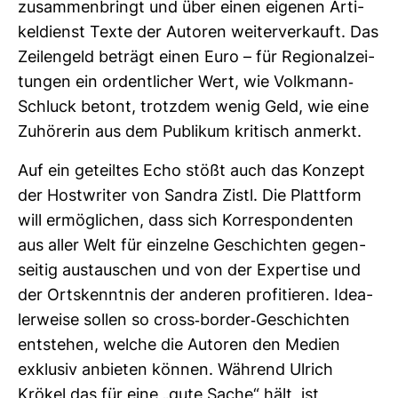
zusam­men­bringt und über einen eigenen Arti­
kel­dienst Texte der Autoren wei­ter­ver­kauft. Das
Zei­len­geld beträgt einen Euro – für Regio­nal­zei­
tungen ein ordent­li­cher Wert, wie Volk­mann-​
Schluck betont, trotzdem wenig Geld, wie eine
Zuhö­rerin aus dem Publikum kri­tisch anmerkt.
Auf ein geteiltes Echo stößt auch das Kon­zept
der Host­writer von Sandra Zistl. Die Platt­form
will ermög­li­chen, dass sich Kor­re­spon­denten
aus aller Welt für ein­zelne Geschichten gegen­
seitig aus­tau­schen und von der Exper­tise und
der Orts­kenntnis der anderen pro­fi­tieren. Idea­
ler­weise sollen so cross-​border-​Geschichten
ent­stehen, welche die Autoren den Medien
exklusiv anbieten können. Wäh­rend Ulrich
Krökel das für eine „gute Sache“ hält, ist