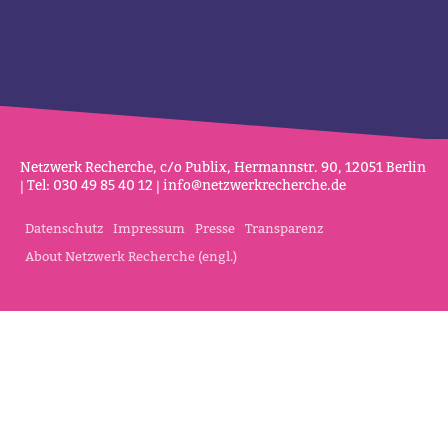
Netz­werk Recherche, c/o Publix, Her­mannstr. 90, 12051 Berlin
| Tel: 030 49 85 40 12 |
info@netz­werk­re­cherche.de
Datenschutz
Impressum
Presse
Transparenz
About Netzwerk Recherche (engl.)