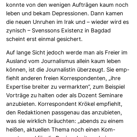
konnte von den wenigen Auf­trägen kaum noch
leben und bekam Depres­sionen. Dann kamen
die neuen Unruhen im Irak und – wieder wird es
zynisch – Svens­sons Exis­tenz in Bagdad
scheint erst einmal gesi­chert.
Auf lange Sicht jedoch werde man als Freier im
Aus­land vom Jour­na­lismus allein kaum leben
können, ist die Jour­na­listin über­zeugt. Sie emp­
fiehlt anderen freien Kor­re­spon­denten, „ihre
Exper­tise breiter zu ver­markten“, zum Bei­spiel
Vor­träge zu halten oder als Dozent Semi­nare
anzu­bieten. Kor­re­spon­dent Krökel emp­fiehlt,
den Redak­tionen pass­genau das anzu­bieten,
was sie wirk­lich bräuchten: „abends zu einem
heißen, aktu­ellen Thema noch einen Kom­