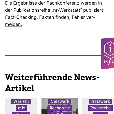
Die Ergeb­nisse der Fach­kon­fe­renz werden in
der Publi­ka­ti­ons­reihe „nr-​Werk­statt“ publi­ziert:
Fact-​Che­cking. Fakten finden, Fehler ver­
meiden.
Info
Wei­ter­füh­rende News-​
Artikel
Was wir
Netz­werk
Netz­werk
mit
Recherche
Recherche