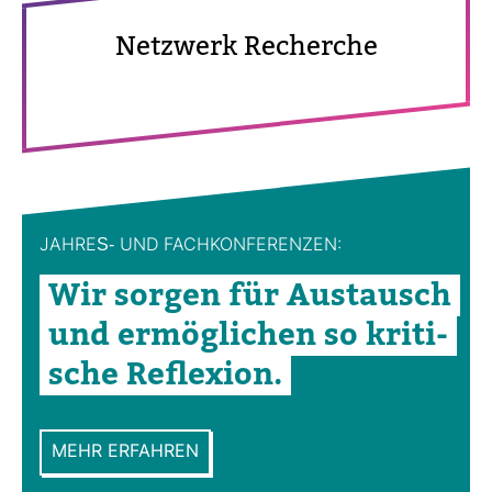
Netz­werk Recherche
JAHRES-​ UND FACH­KON­FE­RENZEN:
Wir sorgen für Aus­tausch
und ermög­li­chen so kri­ti­
sche Refle­xion.
MEHR ERFAHREN