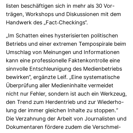
listen beschäf­tigen sich in mehr als 30 Vor­
trägen, Work­shops und Dis­kus­sionen mit dem
Hand­werk des „Fact-​Che­ckings“.
„Im Schatten eines hys­te­ri­sierten poli­ti­schen
Betriebs und einer extremen Tem­po­s­pi­rale beim
Umschlag von Mei­nungen und Infor­ma­tionen
kann eine pro­fes­sio­nelle Fak­ten­kon­trolle eine
sinn­volle Ent­schleu­ni­gung des Medi­en­be­triebs
bewirken“, ergänzte Leif. „Eine sys­te­ma­ti­sche
Über­prü­fung aller Medi­en­in­halte ver­meidet
nicht nur Fehler, son­dern ist auch ein Werk­zeug,
den Trend zum Her­den­trieb und zur Wie­der­ho­
lung der immer glei­chen Inhalte zu stoppen.“
Die Ver­zah­nung der Arbeit von Jour­na­listen und
Doku­men­taren för­dere zudem die Ver­schmel­