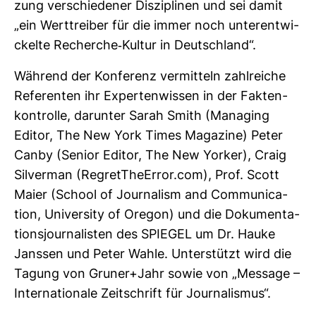
zung ver­schie­dener Dis­zi­plinen und sei damit
„ein Wert­treiber für die immer noch unter­ent­wi­
ckelte Recherche-​Kultur in Deutsch­land“.
Wäh­rend der Kon­fe­renz ver­mit­teln zahl­reiche
Refe­renten ihr Exper­ten­wissen in der Fak­ten­
kon­trolle, dar­unter Sarah Smith (Mana­ging
Editor, The New York Times Maga­zine) Peter
Canby (Senior Editor, The New Yorker), Craig
Sil­verman (Regret­TheError.com), Prof. Scott
Maier (School of Jour­na­lism and Com­mu­ni­ca­
tion, Uni­ver­sity of Oregon) und die Doku­men­ta­
ti­ons­jour­na­listen des SPIEGEL um Dr. Hauke
Janssen und Peter Wahle. Unter­stützt wird die
Tagung von Gruner+Jahr sowie von „Mes­sage –
Inter­na­tio­nale Zeit­schrift für Jour­na­lismus“.