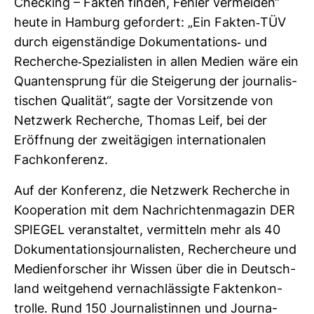
Che­cking – Fakten finden, Fehler ver­meiden“
heute in Ham­burg gefor­dert: „Ein Fakten-​TÜV
durch eigen­stän­dige Doku­men­ta­tions-​ und
Recherche-​Spe­zia­listen in allen Medien wäre ein
Quan­ten­sprung für die Stei­ge­rung der jour­na­lis­
ti­schen Qua­lität“, sagte der Vor­sit­zende von
Netz­werk Recherche, Thomas Leif, bei der
Eröff­nung der zwei­tä­gigen inter­na­tio­nalen
Fach­kon­fe­renz.
Auf der Kon­fe­renz, die Netz­werk Recherche in
Koope­ra­tion mit dem Nach­rich­ten­ma­gazin DER
SPIEGEL ver­an­staltet, ver­mit­teln mehr als 40
Doku­men­ta­ti­ons­jour­na­listen, Recher­cheure und
Medi­en­for­scher ihr Wissen über die in Deutsch­
land weit­ge­hend ver­nach­läs­sigte Fak­ten­kon­
trolle. Rund 150 Jour­na­lis­tinnen und Jour­na­