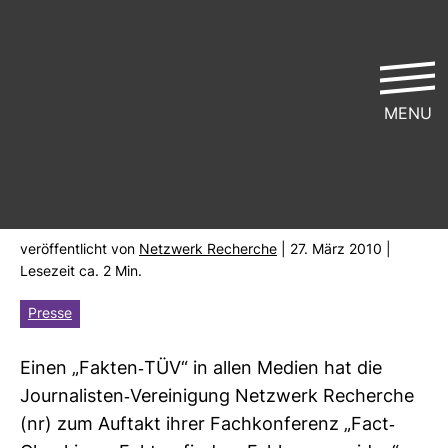
MENU
Netz­werk Recherche for­dert
„Fakten-​TÜV“ in allen Medien
ver­öf­fent­licht von
Netz­werk Recherche
| 27. März 2010 |
Lese­zeit ca. 2 Min.
Presse
Einen „Fakten-​TÜV“ in allen Medien hat die
Jour­na­listen-​Ver­ei­ni­gung Netz­werk Recherche
(nr) zum Auf­takt ihrer Fach­kon­fe­renz „Fact-​