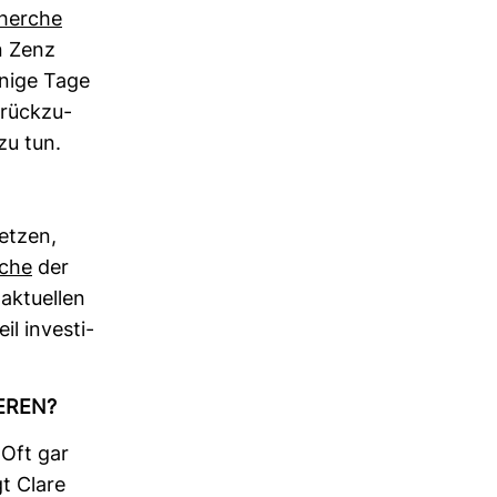
herche
an Zenz
Wenige Tage
rück­zu­
zu tun.
etzen,
rche
der
aktu­ellen
l inves­ti­
IEREN?
 Oft gar
gt Clare