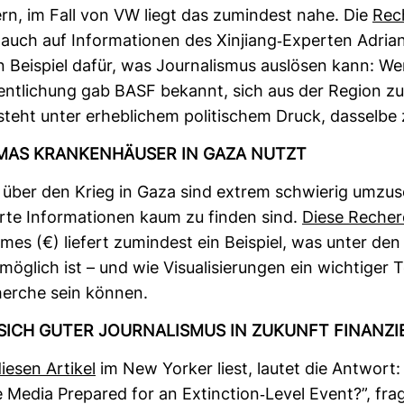
­fern, im Fall von VW liegt das zumin­dest nahe. Die
Rec
h auch auf Infor­ma­tionen des Xin­jiang-​Experten Adri
ein Bei­spiel dafür, was Jour­na­lismus aus­lösen kann: 
fent­li­chung gab BASF bekannt, sich aus der Region zu
teht unter erheb­li­chem poli­ti­schem Druck, das­selbe 
MAS KRAN­KEN­HÄUSER IN GAZA NUTZT
 über den Krieg in Gaza sind extrem schwierig umzu­s
erte Infor­ma­tionen kaum zu finden sind.
Diese Reche
es (€) lie­fert zumin­dest ein Bei­spiel, was unter den 
­lich ist – und wie Visua­li­sie­rungen ein wich­tiger Tei
herche sein können.
SICH GUTER JOUR­NA­LISMUS IN ZUKUNFT FINAN­Z
iesen Artikel
im New Yorker liest, lautet die Ant­wort:
e Media Pre­pared for an Extinc­tion-​Level Event?”, fra