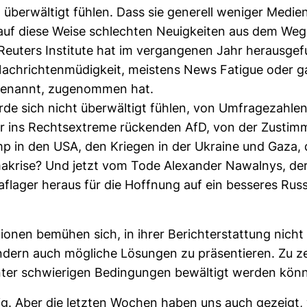
 über­wäl­tigt fühlen. Dass sie gene­rell weniger Medie
auf diese Weise schlechten Neu­ig­keiten aus dem Weg
eu­ters Insti­tute hat im ver­gan­genen Jahr her­aus­ge­
ach­rich­ten­mü­dig­keit, meis­tens News Fatigue oder 
genannt, zuge­nommen hat.
e sich nicht über­wäl­tigt fühlen, von Umfra­ge­zahlen
r ins Rechts­ex­treme rückenden AfD, von der Zustim­
p in den USA, den Kriegen in der Ukraine und Gaza, 
i­ma­krise? Und jetzt vom Tode Alex­ander Nawalnys, der
f­lager heraus für die Hoff­nung auf ein bes­seres Russ
tionen bemühen sich, in ihrer Bericht­erstat­tung nicht 
­dern auch mög­liche Lösungen zu prä­sen­tieren. Zu z
nter schwie­rigen Bedin­gungen bewäl­tigt werden kön
tig. Aber die letzten Wochen haben uns auch gezeigt,