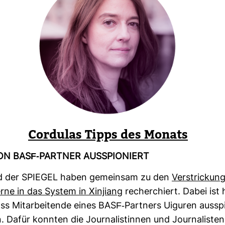
Cor­dulas Tipps des Monats
N BASF-​PARTNER AUS­SPIO­NIERT
d der SPIEGEL haben gemeinsam zu den
Ver­stri­ckun
rne in das System in Xin­jiang
recher­chiert. Dabei ist 
 Mit­ar­bei­tende eines BASF-​Part­ners Uiguren aus­spi
 Dafür konnten die Jour­na­lis­tinnen und Jour­na­listen