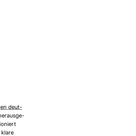
gen deut­
her­aus­ge­
o­niert
 klare