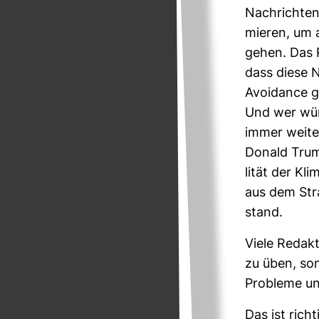
Nach­richten
mieren, um 
gehen. Das R
dass diese N
Avo­idance 
Und wer würd
immer weite
Donald Trum
lität der Kl
aus dem Stra
stand.
Viele Redak­
zu üben, son
Pro­bleme u
Das ist rich