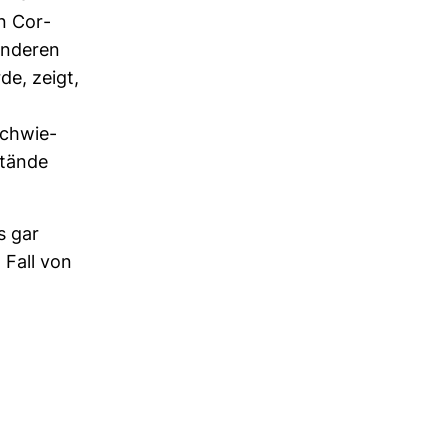
on Cor­
 anderen
de, zeigt,
schwie­
stände
s gar
 Fall von