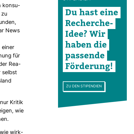
n kon­su­
Du hast eine
 zu
Recherche-​
funden,
gar News
Idee? Wir
haben die
 einer
pas­sende
mung für
För­de­rung!
der Rea­
 selbst
­land
ZU DEN STIPENDIEN
nur Kritik
eigen, wie
nen.
 wie wirk­