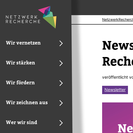
NetzwerkRecherc
News­
Wir vernetzen
Rech
Wir stärken
ver­öf­fent­licht 
Wir fördern
Newsletter
Wir zeichnen aus
Wer wir sind