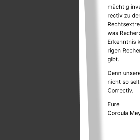
mächtig inves
rectiv zu de
Rechts­ex­tr
was Recher­c
Erkenntnis 
rigen Recher
gibt.
Denn unsere
nicht so sel
Cor­rectiv.
Eure
Cor­dula Me