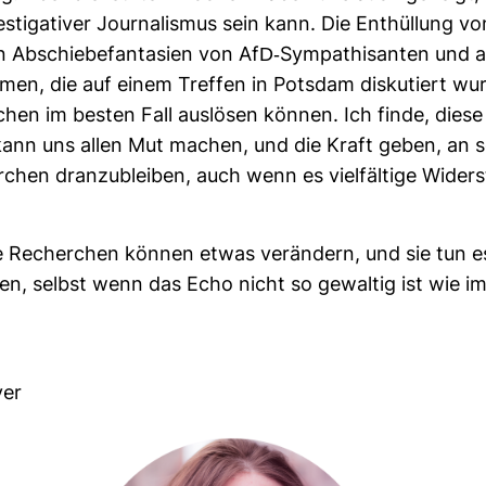
­ti­ga­tiver Jour­na­lismus sein kann. Die Ent­hül­lung v
n Abschie­be­fan­ta­sien von AfD-​Sym­pa­thi­santen und
emen, die auf einem Treffen in Potsdam dis­ku­tiert wur
hen im besten Fall aus­lösen können. Ich finde, diese
kann uns allen Mut machen, und die Kraft geben, an 
­chen dran­zu­bleiben, auch wenn es viel­fäl­tige Wider­
 Recher­chen können etwas ver­än­dern, und sie tun e
ten, selbst wenn das Echo nicht so gewaltig ist wie im
yer