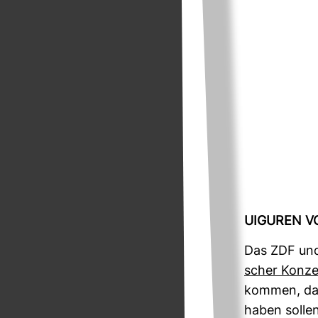
UIGUREN VO
Das ZDF un
scher Kon­ze
kommen, dass
haben sollen.