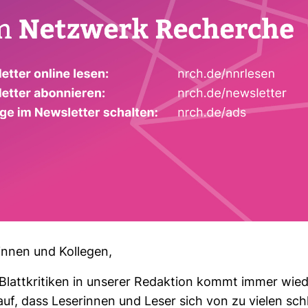
ginnen und Kol­legen,
 Blatt­kri­tiken in unserer Redak­tion kommt immer wie
f, dass Lese­rinnen und Leser sich von zu vielen sc