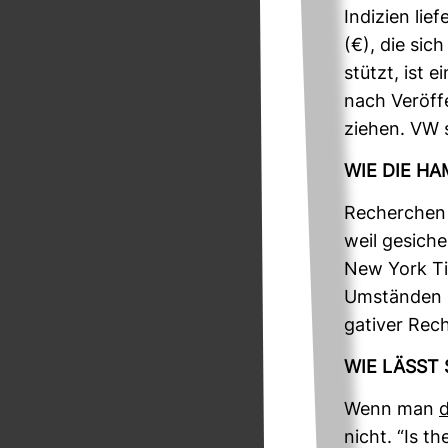
Indi­zien lie
(€), die sic
stützt, ist 
nach Ver­öf­
ziehen. VW s
WIE DIE HA
Recher­chen
weil gesi­ch
New York Tim
Umständen mög
ga­tiver Rec
WIE LÄSST 
Wenn man
d
nicht. “Is th