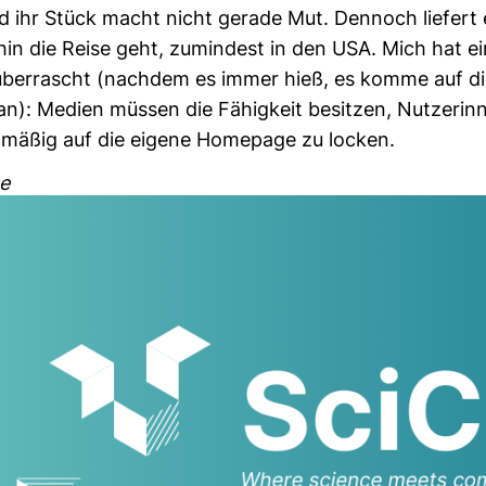
 ihr Stück macht nicht gerade Mut. Den­noch lie­fert
n die Reise geht, zumin­dest in den USA. Mich hat e
über­rascht (nachdem es immer hieß, es komme auf die
n): Medien müssen die Fähig­keit besitzen, Nut­ze­ri
­mäßig auf die eigene Home­page zu locken.
e