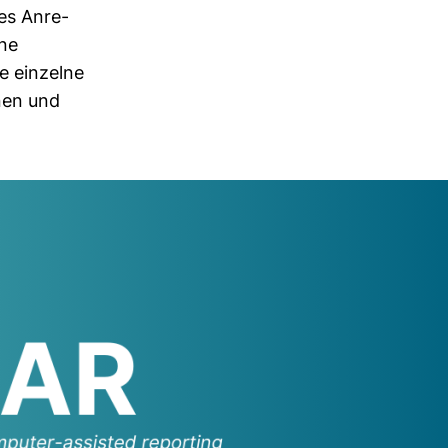
 es Anre­
ine
 ein­zelne
nnen und