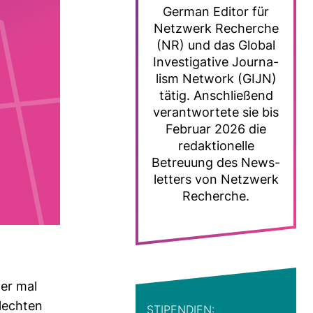
German Editor für
Netz­werk Recherche
(NR) und das Global
Inves­ti­ga­tive Jour­na­
lism Net­work (GIJN)
tätig. Anschlie­ßend
ver­ant­wor­tete sie bis
Februar 2026 die
redak­tio­nelle
Betreuung des News­
let­ters von Netz­werk
Recherche.
der mal
hlechten
STI­PEN­DIEN: